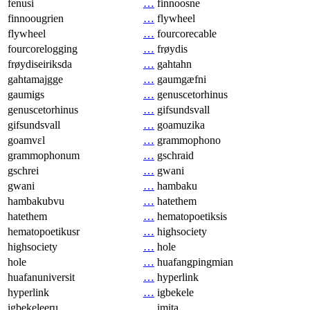
fenusi
…
finnoosne
finnoougrien
…
flywheel
flywheel
…
fourcorecable
fourcorelogging
…
frøydis
frøydiseiriksda
…
gahtahn
gahtamajgge
…
gaumgæfni
gaumigs
…
genuscetorhinus
genuscetorhinus
…
gifsundsvall
gifsundsvall
…
goamuzika
goamvɛl
…
grammophono
grammophonum
…
gschraid
gschrei
…
gwani
gwani
…
hambaku
hambakubvu
…
hatethem
hatethem
…
hematopoetiksis
hematopoetikusr
…
highsociety
highsociety
…
hole
hole
…
huafangpingmian
huafanuniversit
…
hyperlink
hyperlink
…
igbekele
igbekeleeru
…
imita