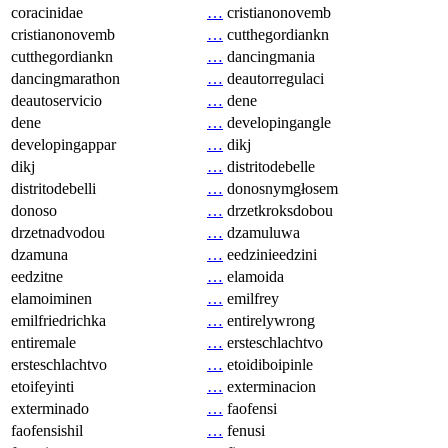
coracinidae
…
cristianonovemb
cristianonovemb
…
cutthegordiankn
cutthegordiankn
…
dancingmania
dancingmarathon
…
deautorregulaci
deautoservicio
…
dene
dene
…
developingangle
developingappar
…
dikj
dikj
…
distritodebelle
distritodebelli
…
donosnymgłosem
donoso
…
drzetkroksdobou
drzetnadvodou
…
dzamuluwa
dzamuna
…
eedzinieedzini
eedzitne
…
elamoida
elamoiminen
…
emilfrey
emilfriedrichka
…
entirelywrong
entiremale
…
ersteschlachtvo
ersteschlachtvo
…
etoidiboipinle
etoifeyinti
…
exterminacion
exterminado
…
faofensi
faofensishil
…
fenusi