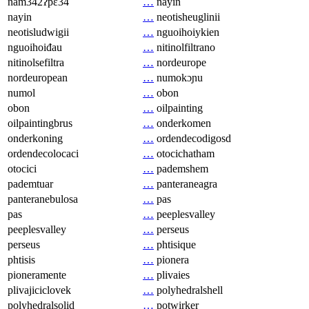
nam342ʔpɛ34
…
nayin
nayin
…
neotisheuglinii
neotisludwigii
…
nguoihoiykien
nguoihoiđau
…
nitinolfiltrano
nitinolsefiltra
…
nordeurope
nordeuropean
…
numokɔɲu
numol
…
obon
obon
…
oilpainting
oilpaintingbrus
…
onderkomen
onderkoning
…
ordendecodigosd
ordendecolocaci
…
otocichatham
otocici
…
pademshem
pademtuar
…
panteraneagra
panteranebulosa
…
pas
pas
…
peeplesvalley
peeplesvalley
…
perseus
perseus
…
phtisique
phtisis
…
pionera
pioneramente
…
plivaies
plivajiciclovek
…
polyhedralshell
polyhedralsolid
…
potwirker