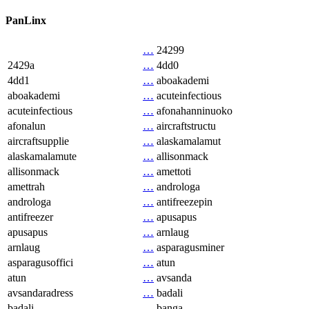
PanLinx
…
24299
2429a
…
4dd0
4dd1
…
aboakademi
aboakademi
…
acuteinfectious
acuteinfectious
…
afonahanninuoko
afonalun
…
aircraftstructu
aircraftsupplie
…
alaskamalamut
alaskamalamute
…
allisonmack
allisonmack
…
amettoti
amettrah
…
androloga
androloga
…
antifreezepin
antifreezer
…
apusapus
apusapus
…
arnlaug
arnlaug
…
asparagusminer
asparagusoffici
…
atun
atun
…
avsanda
avsandaradress
…
badali
badali
…
banga