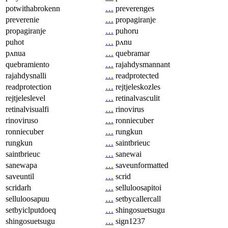
potwithabrokenn
…
preverenges
preverenie
…
propagiranje
propagiranje
…
puhoru
puhot
…
pʌnu
pʌnua
…
quebramar
quebramiento
…
rajahdysmannant
rajahdysnalli
…
readprotected
readprotection
…
rejtjeleskozles
rejtjeleslevel
…
retinalvasculit
retinalvisualfi
…
rinovirus
rinoviruso
…
ronniecuber
ronniecuber
…
rungkun
rungkun
…
saintbrieuc
saintbrieuc
…
sanewai
sanewapa
…
saveunformatted
saveuntil
…
scrid
scridarh
…
selluloosapitoi
selluloosapuu
…
setbycallercall
setbyiclputdoeq
…
shingosuetsugu
shingosuetsugu
…
sign1237