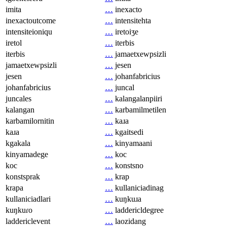
imita
…
inexacto
inexactoutcome
…
intensitehta
intensiteioniqu
…
iretoiʒe
iretol
…
iterbis
iterbis
…
jamaetxewpsizli
jamaetxewpsizli
…
jesen
jesen
…
johanfabricius
johanfabricius
…
juncal
juncales
…
kalangalanpiiri
kalangan
…
karbamilmetilen
karbamilornitin
…
kaɹa
kaɹa
…
kgaitsedi
kgakala
…
kinyamaani
kinyamadege
…
koc
koc
…
konstsno
konstsprak
…
krap
krapa
…
kullaniciadinag
kullaniciadlari
…
kuŋkuɹa
kuŋkuɾo
…
laddericldegree
laddericlevent
…
laozidang