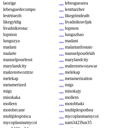
laozige
…
lebesguearea
lebesguedecompo
…
lestrtarzher
lestrtraezh
…
likegrimdeath
likegyldig
…
livadnikravljak
livadnikrestac
…
lopmon
lopmon
…
lunguzhao
lunguzya
…
madani
madani
…
malartanfostaio
malarte
…
manuelpourlelab
manuelpourlesst
…
marylandcity
marylandcity
…
małzenstwozawar
małzenstwoztrze
…
melekap
melekap
…
metamerization
metamerized
…
migs
migs
…
misokajy
misokaka
…
mollern
mollern
…
motobbaki
motobecane
…
multiplespotbea
multiplespotsca
…
mycoplasmamycoi
mycoplasmamycoi
…
nam342ʔlun35