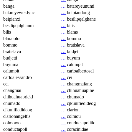
banga
…
batareyeunumi
batareyeweklyuc
…
beipiandong
beipianxi
…
besilipqalghane
besilipqalghanm
…
bilis
bilis
…
blaras
blaratolo
…
bommo
bommo
…
bratislava
bratislava
…
budjett
budjetti
…
buyum
buyuma
…
calumpit
calumpit
…
carloalbertosal
carloalessandro
…
cei
cei
…
changmafang
changmai
…
chihuahuapine
chihuahuaprickl
…
chumado
chumado
…
cjkunifiedideog
cjkunifiedideog
…
clarion
clarionangelfis
…
colmou
colmowo
…
conductapolitic
conductapoll
…
coracinidae