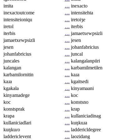
imita
…
inexacto
inexactoutcome
…
intensitehta
intensiteioniqu
…
iretoiʒe
iretol
…
iterbis
iterbis
…
jamaetxewpsizli
jamaetxewpsizli
…
jesen
jesen
…
johanfabricius
johanfabricius
…
juncal
juncales
…
kalangalanpiiri
kalangan
…
karbamilmetilen
karbamilornitin
…
kaɹa
kaɹa
…
kgaitsedi
kgakala
…
kinyamaani
kinyamadege
…
koc
koc
…
konstsno
konstsprak
…
krap
krapa
…
kullaniciadinag
kullaniciadlari
…
kuŋkuɹa
kuŋkuɾo
…
laddericldegree
laddericlevent
…
laozidang