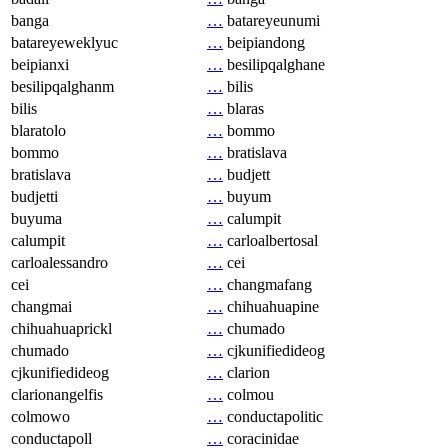
banga
…
batareyeunumi
batareyeweklyuc
…
beipiandong
beipianxi
…
besilipqalghane
besilipqalghanm
…
bilis
bilis
…
blaras
blaratolo
…
bommo
bommo
…
bratislava
bratislava
…
budjett
budjetti
…
buyum
buyuma
…
calumpit
calumpit
…
carloalbertosal
carloalessandro
…
cei
cei
…
changmafang
changmai
…
chihuahuapine
chihuahuaprickl
…
chumado
chumado
…
cjkunifiedideog
cjkunifiedideog
…
clarion
clarionangelfis
…
colmou
colmowo
…
conductapolitic
conductapoll
…
coracinidae