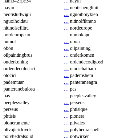
nam342ʔpɛ34
…
nayin
nayin
…
neotisheuglinii
neotisludwigii
…
nguoihoiykien
nguoihoiđau
…
nitinolfiltrano
nitinolsefiltra
…
nordeurope
nordeuropean
…
numokɔɲu
numol
…
obon
obon
…
oilpainting
oilpaintingbrus
…
onderkomen
onderkoning
…
ordendecodigosd
ordendecolocaci
…
otocichatham
otocici
…
pademshem
pademtuar
…
panteraneagra
panteranebulosa
…
pas
pas
…
peeplesvalley
peeplesvalley
…
perseus
perseus
…
phtisique
phtisis
…
pionera
pioneramente
…
plivaies
plivajiciclovek
…
polyhedralshell
polyhedralsolid
…
potwirker