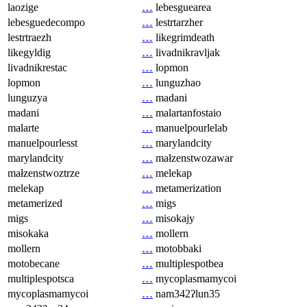
laozige
…
lebesguearea
lebesguedecompo
…
lestrtarzher
lestrtraezh
…
likegrimdeath
likegyldig
…
livadnikravljak
livadnikrestac
…
lopmon
lopmon
…
lunguzhao
lunguzya
…
madani
madani
…
malartanfostaio
malarte
…
manuelpourlelab
manuelpourlesst
…
marylandcity
marylandcity
…
małzenstwozawar
małzenstwoztrze
…
melekap
melekap
…
metamerization
metamerized
…
migs
migs
…
misokajy
misokaka
…
mollern
mollern
…
motobbaki
motobecane
…
multiplespotbea
multiplespotsca
…
mycoplasmamycoi
mycoplasmamycoi
…
nam342ʔlun35