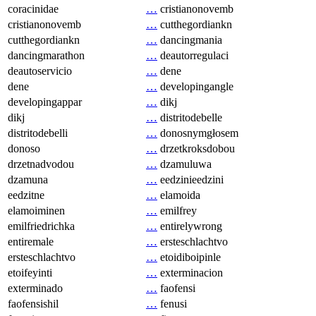
coracinidae
…
cristianonovemb
cristianonovemb
…
cutthegordiankn
cutthegordiankn
…
dancingmania
dancingmarathon
…
deautorregulaci
deautoservicio
…
dene
dene
…
developingangle
developingappar
…
dikj
dikj
…
distritodebelle
distritodebelli
…
donosnymgłosem
donoso
…
drzetkroksdobou
drzetnadvodou
…
dzamuluwa
dzamuna
…
eedzinieedzini
eedzitne
…
elamoida
elamoiminen
…
emilfrey
emilfriedrichka
…
entirelywrong
entiremale
…
ersteschlachtvo
ersteschlachtvo
…
etoidiboipinle
etoifeyinti
…
exterminacion
exterminado
…
faofensi
faofensishil
…
fenusi