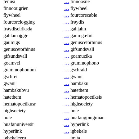
fenusi
…
finnoosne
finnoougrien
…
flywheel
flywheel
…
fourcorecable
fourcorelogging
…
frøydis
frøydiseiriksda
…
gahtahn
gahtamajgge
…
gaumgæfni
gaumigs
…
genuscetorhinus
genuscetorhinus
…
gifsundsvall
gifsundsvall
…
goamuzika
goamvɛl
…
grammophono
grammophonum
…
gschraid
gschrei
…
gwani
gwani
…
hambaku
hambakubvu
…
hatethem
hatethem
…
hematopoetiksis
hematopoetikusr
…
highsociety
highsociety
…
hole
hole
…
huafangpingmian
huafanuniversit
…
hyperlink
hyperlink
…
igbekele
igbekeleeru
…
imita