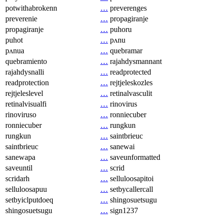
potwithabrokenn
…
preverenges
preverenie
…
propagiranje
propagiranje
…
puhoru
puhot
…
pʌnu
pʌnua
…
quebramar
quebramiento
…
rajahdysmannant
rajahdysnalli
…
readprotected
readprotection
…
rejtjeleskozles
rejtjeleslevel
…
retinalvasculit
retinalvisualfi
…
rinovirus
rinoviruso
…
ronniecuber
ronniecuber
…
rungkun
rungkun
…
saintbrieuc
saintbrieuc
…
sanewai
sanewapa
…
saveunformatted
saveuntil
…
scrid
scridarh
…
selluloosapitoi
selluloosapuu
…
setbycallercall
setbyiclputdoeq
…
shingosuetsugu
shingosuetsugu
…
sign1237