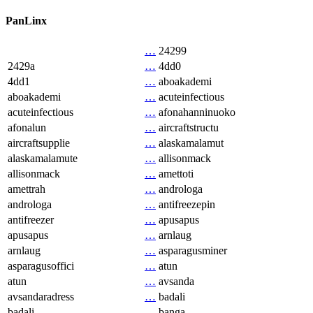
PanLinx
…
24299
2429a
…
4dd0
4dd1
…
aboakademi
aboakademi
…
acuteinfectious
acuteinfectious
…
afonahanninuoko
afonalun
…
aircraftstructu
aircraftsupplie
…
alaskamalamut
alaskamalamute
…
allisonmack
allisonmack
…
amettoti
amettrah
…
androloga
androloga
…
antifreezepin
antifreezer
…
apusapus
apusapus
…
arnlaug
arnlaug
…
asparagusminer
asparagusoffici
…
atun
atun
…
avsanda
avsandaradress
…
badali
badali
…
banga