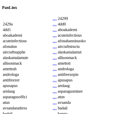
PanLinx
…
24299
2429a
…
4dd0
4dd1
…
aboakademi
aboakademi
…
acuteinfectious
acuteinfectious
…
afonahanninuoko
afonalun
…
aircraftstructu
aircraftsupplie
…
alaskamalamut
alaskamalamute
…
allisonmack
allisonmack
…
amettoti
amettrah
…
androloga
androloga
…
antifreezepin
antifreezer
…
apusapus
apusapus
…
arnlaug
arnlaug
…
asparagusminer
asparagusoffici
…
atun
atun
…
avsanda
avsandaradress
…
badali
badali
…
banga