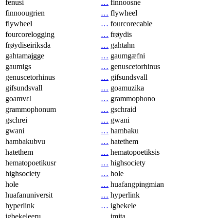
fenusi
…
finnoosne
finnoougrien
…
flywheel
flywheel
…
fourcorecable
fourcorelogging
…
frøydis
frøydiseiriksda
…
gahtahn
gahtamajgge
…
gaumgæfni
gaumigs
…
genuscetorhinus
genuscetorhinus
…
gifsundsvall
gifsundsvall
…
goamuzika
goamvɛl
…
grammophono
grammophonum
…
gschraid
gschrei
…
gwani
gwani
…
hambaku
hambakubvu
…
hatethem
hatethem
…
hematopoetiksis
hematopoetikusr
…
highsociety
highsociety
…
hole
hole
…
huafangpingmian
huafanuniversit
…
hyperlink
hyperlink
…
igbekele
igbekeleeru
…
imita