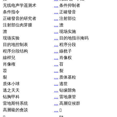
无线电声学遥测术
…
条件抑制者
条件指令
…
正確發音
正確發音的研究者
…
注射部位
注射部位肉芽腫
…
澹
澹
…
现场实施
现场实验
…
目的地指示掩码
目的地控制表
…
程序分段
程序分段结构
…
線桄子
線桿兒
…
肖像权
肖像権
…
苕
苕
…
裂
裂
…
质体基粒
质体小球
…
逃世
逃之天天
…
钻缘隙角
钻胸甲科
…
雷地康管
雷地斯特系统
…
高層症候群
高層級的會談
…
𧘞