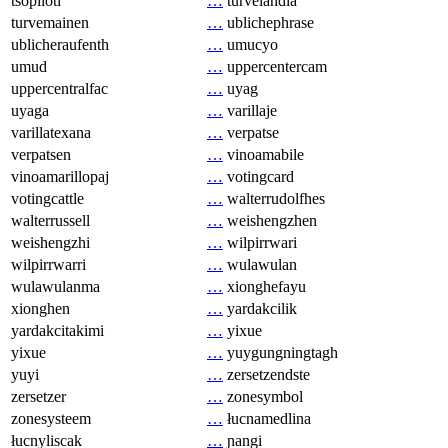
tsopilotl
…
turvelandia
turvemainen
…
ublichephrase
ublicheraufenth
…
umucyo
umud
…
uppercentercam
uppercentralfac
…
uyag
uyaga
…
varillaje
varillatexana
…
verpatse
verpatsen
…
vinoamabile
vinoamarillopaj
…
votingcard
votingcattle
…
walterrudolfhes
walterrussell
…
weishengzhen
weishengzhi
…
wilpirrwari
wilpirrwarri
…
wulawulan
wulawulanma
…
xionghefayu
xionghen
…
yardakcilik
yardakcitakimi
…
yixue
yixue
…
yuygungningtagh
yuyi
…
zersetzendste
zersetzer
…
zonesymbol
zonesysteem
…
łucnamedlina
łucnyliscak
…
ɲangi