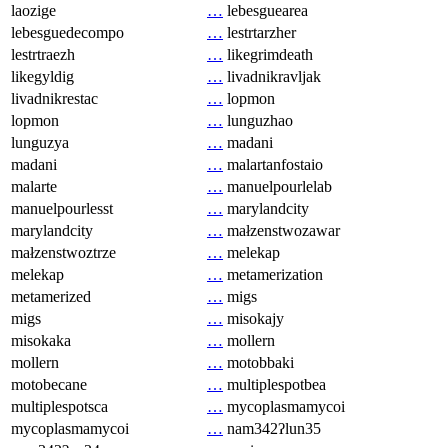
laozige
…
lebesguearea
lebesguedecompo
…
lestrtarzher
lestrtraezh
…
likegrimdeath
likegyldig
…
livadnikravljak
livadnikrestac
…
lopmon
lopmon
…
lunguzhao
lunguzya
…
madani
madani
…
malartanfostaio
malarte
…
manuelpourlelab
manuelpourlesst
…
marylandcity
marylandcity
…
małzenstwozawar
małzenstwoztrze
…
melekap
melekap
…
metamerization
metamerized
…
migs
migs
…
misokajy
misokaka
…
mollern
mollern
…
motobbaki
motobecane
…
multiplespotbea
multiplespotsca
…
mycoplasmamycoi
mycoplasmamycoi
…
nam342ʔlun35