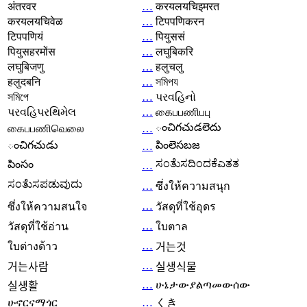
अंतरवर
…
करयलयचिइमरत
करयलयचिवेळ
…
टिपपणिकरन
टिपपणियं
…
पियुससं
पियुसहरमोंस
…
लघुबिकरि
लघुबिजणु
…
हलुचलु
हलुदबनि
…
সমিপয
সমিপে
…
પરવહિનો
પરવહિપરથિમેલ
…
கைபபணிபபு
ంచిగచుడలెదు
கைபபணிவெலை
…
ంచిగచుడు
పింలెసబజ
…
ಸಂತೆುಸದಿಂದಕೆಎತತ
పింసం
…
ಸಂತೆುಸಪಡುವುದು
…
ซึ่งให้ความสนุก
…
ซึ่งให้ความสนใจ
วัสดุที่ใช้อุดร
…
วัสดุที่ใช้อ่าน
ใบตาล
…
ใบต่างด้าว
거는것
…
거는사람
실생식물
…
ሁኔታውያልጣመውሰው
실생활
ሁኖርናማጎር
…
くき