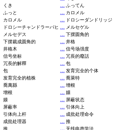
くき
…
ふってん
ふっと
…
カロメル
カロメル
…
ドロシーダンドリッジ
ドロシーチャンドラーパヒ
…
メルセゲル
メルセデス
…
下摆圆角的
下摆裁成圆角的
…
井格
井格木
…
信号场强度
信号坐标
…
冗長的廢話
冗長的解釋
…
包
包
…
发育完全的个体
发育完全的植株
…
喬萊特
喬萬縣
…
增根
增根
…
嫫
嫫
…
屏蔽状态
屏蔽率
…
引体向上
引体向上杆
…
成批处理命令
成批处理器
…
推
推
…
无线电声学法