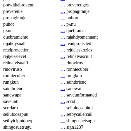
potwithabrokenn
…
preverenges
preverenie
…
propagiranje
propagiranje
…
puhoru
puhot
…
pʌnu
pʌnua
…
quebramar
quebramiento
…
rajahdysmannant
rajahdysnalli
…
readprotected
readprotection
…
rejtjeleskozles
rejtjeleslevel
…
retinalvasculit
retinalvisualfi
…
rinovirus
rinoviruso
…
ronniecuber
ronniecuber
…
rungkun
rungkun
…
saintbrieuc
saintbrieuc
…
sanewai
sanewapa
…
saveunformatted
saveuntil
…
scrid
scridarh
…
selluloosapitoi
selluloosapuu
…
setbycallercall
setbyiclputdoeq
…
shingosuetsugu
shingosuetsugu
…
sign1237