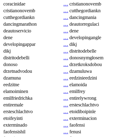
coracinidae
…
cristianonovemb
cristianonovemb
…
cutthegordiankn
cutthegordiankn
…
dancingmania
dancingmarathon
…
deautorregulaci
deautoservicio
…
dene
dene
…
developingangle
developingappar
…
dikj
dikj
…
distritodebelle
distritodebelli
…
donosnymgłosem
donoso
…
drzetkroksdobou
drzetnadvodou
…
dzamuluwa
dzamuna
…
eedzinieedzini
eedzitne
…
elamoida
elamoiminen
…
emilfrey
emilfriedrichka
…
entirelywrong
entiremale
…
ersteschlachtvo
ersteschlachtvo
…
etoidiboipinle
etoifeyinti
…
exterminacion
exterminado
…
faofensi
faofensishil
…
fenusi