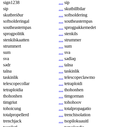
sign1238
…
sip
sip
…
skutbillbilar
skutbreiður
…
softsoldering
softsolderingal
…
southeasternpas
southeasternpas
…
sprogpakkemedet
sprogpolitik
…
stenkils
stenkilskaatten
…
strummer
strummert
…
sum
sum
…
sva
sva
…
sədləɡ
sədr
…
talna
talna
…
taskinlik
taskinlik
…
telescopeclawmo
telescopecollar
…
tetraploidi
tetraploidia
…
thohonhen
thohonhen
…
timgorman
timgriut
…
tohohoov
tohoicung
…
totalpropagatio
totalpropellerd
…
trenchisolation
trenchjack
…
tsopilokuauitl