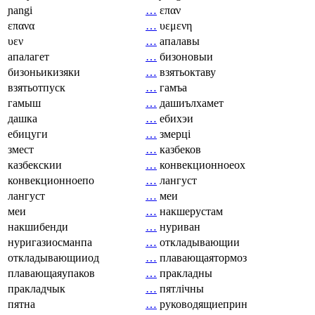
ɲangi
…
επαν
επανα
…
υεμενη
υεν
…
апалавы
апалагет
…
бизоновыи
бизоньикизяки
…
взятьоктаву
взятьотпуск
…
гамъа
гамыш
…
дашиълхамет
дашка
…
ебихэи
ебицуги
…
змерці
змест
…
казбеков
казбекскии
…
конвекционноеох
конвекционноепо
…
лангуст
лангуст
…
меи
меи
…
накшерустам
накшибенди
…
нуриван
нуригазиосманпа
…
откладывающии
откладывающииод
…
плавающаятормоз
плавающаяупаков
…
пракладны
пракладчык
…
пятлічны
пятна
…
руководящиеприн