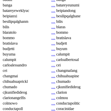
banga
…
batareyeunumi
batareyeweklyuc
…
beipiandong
beipianxi
…
besilipqalghane
besilipqalghanm
…
bilis
bilis
…
blaras
blaratolo
…
bommo
bommo
…
bratislava
bratislava
…
budjett
budjetti
…
buyum
buyuma
…
calumpit
calumpit
…
carloalbertosal
carloalessandro
…
cei
cei
…
changmafang
changmai
…
chihuahuapine
chihuahuaprickl
…
chumado
chumado
…
cjkunifiedideog
cjkunifiedideog
…
clarion
clarionangelfis
…
colmou
colmowo
…
conductapolitic
conductapoll
…
coracinidae