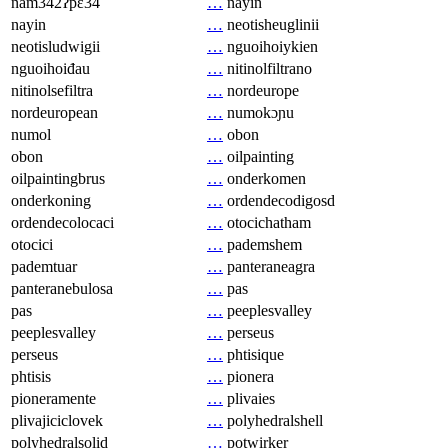
nam342ʔpɛ34
…
nayin
nayin
…
neotisheuglinii
neotisludwigii
…
nguoihoiykien
nguoihoiđau
…
nitinolfiltrano
nitinolsefiltra
…
nordeurope
nordeuropean
…
numokɔɲu
numol
…
obon
obon
…
oilpainting
oilpaintingbrus
…
onderkomen
onderkoning
…
ordendecodigosd
ordendecolocaci
…
otocichatham
otocici
…
pademshem
pademtuar
…
panteraneagra
panteranebulosa
…
pas
pas
…
peeplesvalley
peeplesvalley
…
perseus
perseus
…
phtisique
phtisis
…
pionera
pioneramente
…
plivaies
plivajiciclovek
…
polyhedralshell
polyhedralsolid
…
potwirker