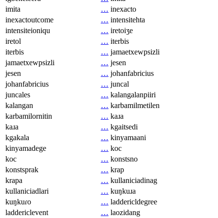
imita
…
inexacto
inexactoutcome
…
intensitehta
intensiteioniqu
…
iretoiʒe
iretol
…
iterbis
iterbis
…
jamaetxewpsizli
jamaetxewpsizli
…
jesen
jesen
…
johanfabricius
johanfabricius
…
juncal
juncales
…
kalangalanpiiri
kalangan
…
karbamilmetilen
karbamilornitin
…
kaɹa
kaɹa
…
kgaitsedi
kgakala
…
kinyamaani
kinyamadege
…
koc
koc
…
konstsno
konstsprak
…
krap
krapa
…
kullaniciadinag
kullaniciadlari
…
kuŋkuɹa
kuŋkuɾo
…
laddericldegree
laddericlevent
…
laozidang