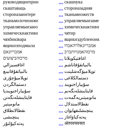
руководящиеприн
…
скашоука
скаштаваць
…
стороназадняя
стороназаинтере
…
тканьмножеств
тканьмолочноиже
…
управляемыизаме
управляемыизано
…
химическиактивн
химическиактивн
…
чятир
чяхбиківара
…
ящикиздубленоик
ящикизподмыла
…
אמבריונאלרהאבדו
אמבריונאם
…
מרכזהאמנויותברב
מרכזהביצועים
…
اغافتيكويلانا
…
بالىياتقۇقاناشم
اغافسيزالي
…
توپلاميۆگەشلېنت
بالىياتقۇقانيىغ
…
دستمالکلاغی
توپلاميۇچۇرى
…
سۇبياراخنويىد
دستمالگردن
…
قايتايىشلەنگەنم
سۇبياراخنويىديا
…
مانومېتىريەگمەت
قايتايىشلەنگەنن
…
نقطالاستدلال
مانومېتېر
…
يىتچىشلىقھايۋان
نقطالانطلاق
…
پەتەكياۋاغاز
يىتچىشى
…
अंतरवयवसत
پەتەكيۇلتۇز