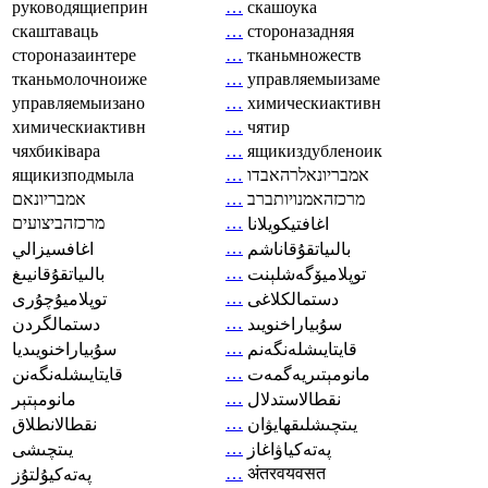
руководящиеприн
…
скашоука
скаштаваць
…
стороназадняя
стороназаинтере
…
тканьмножеств
тканьмолочноиже
…
управляемыизаме
управляемыизано
…
химическиактивн
химическиактивн
…
чятир
чяхбиківара
…
ящикиздубленоик
ящикизподмыла
…
אמבריונאלרהאבדו
אמבריונאם
…
מרכזהאמנויותברב
מרכזהביצועים
…
اغافتيكويلانا
…
بالىياتقۇقاناشم
اغافسيزالي
…
توپلاميۆگەشلېنت
بالىياتقۇقانيىغ
…
دستمالکلاغی
توپلاميۇچۇرى
…
سۇبياراخنويىد
دستمالگردن
…
قايتايىشلەنگەنم
سۇبياراخنويىديا
…
مانومېتىريەگمەت
قايتايىشلەنگەنن
…
نقطالاستدلال
مانومېتېر
…
يىتچىشلىقھايۋان
نقطالانطلاق
…
پەتەكياۋاغاز
يىتچىشى
…
अंतरवयवसत
پەتەكيۇلتۇز