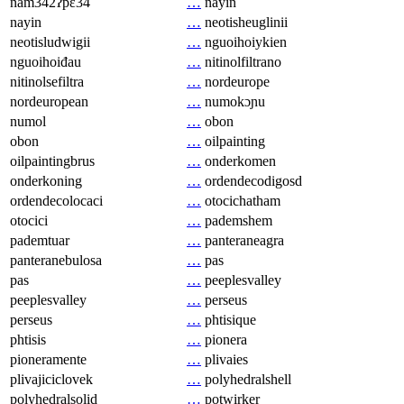
nam342ʔpɛ34
…
nayin
nayin
…
neotisheuglinii
neotisludwigii
…
nguoihoiykien
nguoihoiđau
…
nitinolfiltrano
nitinolsefiltra
…
nordeurope
nordeuropean
…
numokɔɲu
numol
…
obon
obon
…
oilpainting
oilpaintingbrus
…
onderkomen
onderkoning
…
ordendecodigosd
ordendecolocaci
…
otocichatham
otocici
…
pademshem
pademtuar
…
panteraneagra
panteranebulosa
…
pas
pas
…
peeplesvalley
peeplesvalley
…
perseus
perseus
…
phtisique
phtisis
…
pionera
pioneramente
…
plivaies
plivajiciclovek
…
polyhedralshell
polyhedralsolid
…
potwirker