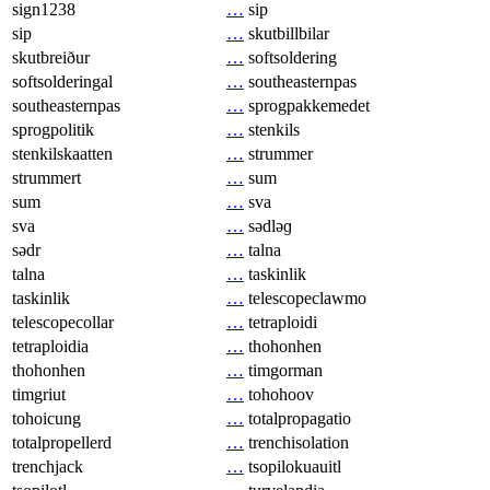
sign1238
…
sip
sip
…
skutbillbilar
skutbreiður
…
softsoldering
softsolderingal
…
southeasternpas
southeasternpas
…
sprogpakkemedet
sprogpolitik
…
stenkils
stenkilskaatten
…
strummer
strummert
…
sum
sum
…
sva
sva
…
sədləɡ
sədr
…
talna
talna
…
taskinlik
taskinlik
…
telescopeclawmo
telescopecollar
…
tetraploidi
tetraploidia
…
thohonhen
thohonhen
…
timgorman
timgriut
…
tohohoov
tohoicung
…
totalpropagatio
totalpropellerd
…
trenchisolation
trenchjack
…
tsopilokuauitl