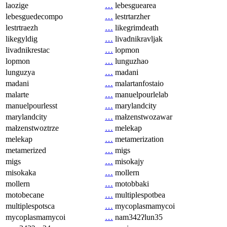
laozige
…
lebesguearea
lebesguedecompo
…
lestrtarzher
lestrtraezh
…
likegrimdeath
likegyldig
…
livadnikravljak
livadnikrestac
…
lopmon
lopmon
…
lunguzhao
lunguzya
…
madani
madani
…
malartanfostaio
malarte
…
manuelpourlelab
manuelpourlesst
…
marylandcity
marylandcity
…
małzenstwozawar
małzenstwoztrze
…
melekap
melekap
…
metamerization
metamerized
…
migs
migs
…
misokajy
misokaka
…
mollern
mollern
…
motobbaki
motobecane
…
multiplespotbea
multiplespotsca
…
mycoplasmamycoi
mycoplasmamycoi
…
nam342ʔlun35