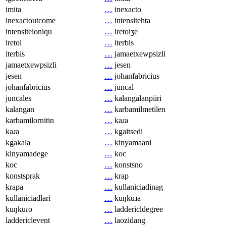
imita
…
inexacto
inexactoutcome
…
intensitehta
intensiteioniqu
…
iretoiʒe
iretol
…
iterbis
iterbis
…
jamaetxewpsizli
jamaetxewpsizli
…
jesen
jesen
…
johanfabricius
johanfabricius
…
juncal
juncales
…
kalangalanpiiri
kalangan
…
karbamilmetilen
karbamilornitin
…
kaɹa
kaɹa
…
kgaitsedi
kgakala
…
kinyamaani
kinyamadege
…
koc
koc
…
konstsno
konstsprak
…
krap
krapa
…
kullaniciadinag
kullaniciadlari
…
kuŋkuɹa
kuŋkuɾo
…
laddericldegree
laddericlevent
…
laozidang