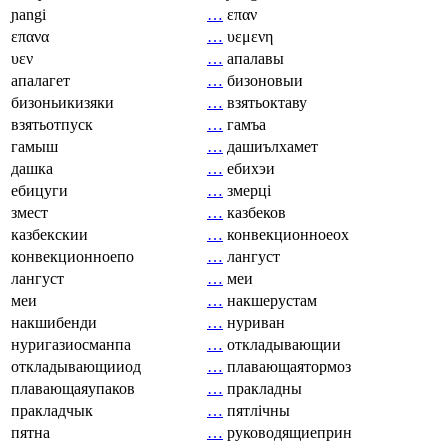
ɲangi
…
επαν
επανα
…
υεμενη
υεν
…
апалавы
апалагет
…
бизоновыи
бизоньикизяки
…
взятьоктаву
взятьотпуск
…
гамъа
гамыш
…
дашиълхамет
дашка
…
ебихэи
ебицуги
…
змерці
змест
…
казбеков
казбекскии
…
конвекционноеох
конвекционноепо
…
лангуст
лангуст
…
меи
меи
…
накшерустам
накшибенди
…
нуриван
нуригазиосманпа
…
откладывающии
откладывающииод
…
плавающаятормоз
плавающаяупаков
…
пракладны
пракладчык
…
пятлічны
пятна
…
руководящиеприн