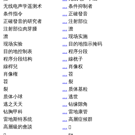
无线电声学遥测术
…
条件抑制者
条件指令
…
正確發音
正確發音的研究者
…
注射部位
注射部位肉芽腫
…
澹
澹
…
现场实施
现场实验
…
目的地指示掩码
目的地控制表
…
程序分段
程序分段结构
…
線桄子
線桿兒
…
肖像权
肖像権
…
苕
苕
…
裂
裂
…
质体基粒
质体小球
…
逃世
逃之天天
…
钻缘隙角
钻胸甲科
…
雷地康管
雷地斯特系统
…
高層症候群
高層級的會談
…
𧘞