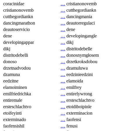
coracinidae
…
cristianonovemb
cristianonovemb
…
cutthegordiankn
cutthegordiankn
…
dancingmania
dancingmarathon
…
deautorregulaci
deautoservicio
…
dene
dene
…
developingangle
developingappar
…
dikj
dikj
…
distritodebelle
distritodebelli
…
donosnymgłosem
donoso
…
drzetkroksdobou
drzetnadvodou
…
dzamuluwa
dzamuna
…
eedzinieedzini
eedzitne
…
elamoida
elamoiminen
…
emilfrey
emilfriedrichka
…
entirelywrong
entiremale
…
ersteschlachtvo
ersteschlachtvo
…
etoidiboipinle
etoifeyinti
…
exterminacion
exterminado
…
faofensi
faofensishil
…
fenusi