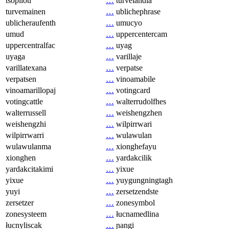
tsopilotl
…
turvelandia
turvemainen
…
ublichephrase
ublicheraufenth
…
umucyo
umud
…
uppercentercam
uppercentralfac
…
uyag
uyaga
…
varillaje
varillatexana
…
verpatse
verpatsen
…
vinoamabile
vinoamarillopaj
…
votingcard
votingcattle
…
walterrudolfhes
walterrussell
…
weishengzhen
weishengzhi
…
wilpirrwari
wilpirrwarri
…
wulawulan
wulawulanma
…
xionghefayu
xionghen
…
yardakcilik
yardakcitakimi
…
yixue
yixue
…
yuygungningtagh
yuyi
…
zersetzendste
zersetzer
…
zonesymbol
zonesysteem
…
łucnamedlina
łucnyliscak
…
ɲangi