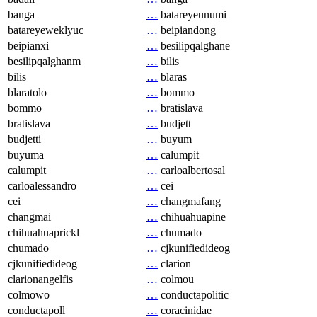
banga
…
batareyeunumi
batareyeweklyuc
…
beipiandong
beipianxi
…
besilipqalghane
besilipqalghanm
…
bilis
bilis
…
blaras
blaratolo
…
bommo
bommo
…
bratislava
bratislava
…
budjett
budjetti
…
buyum
buyuma
…
calumpit
calumpit
…
carloalbertosal
carloalessandro
…
cei
cei
…
changmafang
changmai
…
chihuahuapine
chihuahuaprickl
…
chumado
chumado
…
cjkunifiedideog
cjkunifiedideog
…
clarion
clarionangelfis
…
colmou
colmowo
…
conductapolitic
conductapoll
…
coracinidae