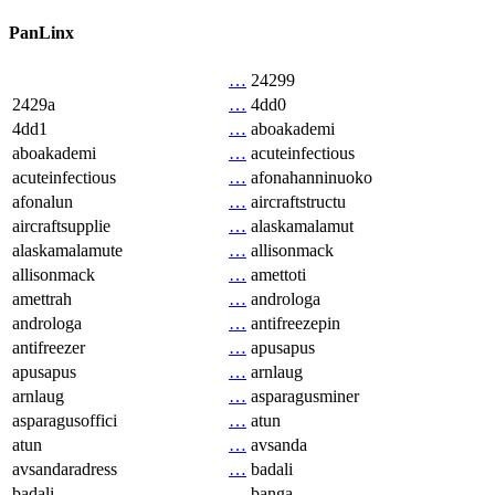
PanLinx
…
24299
2429a
…
4dd0
4dd1
…
aboakademi
aboakademi
…
acuteinfectious
acuteinfectious
…
afonahanninuoko
afonalun
…
aircraftstructu
aircraftsupplie
…
alaskamalamut
alaskamalamute
…
allisonmack
allisonmack
…
amettoti
amettrah
…
androloga
androloga
…
antifreezepin
antifreezer
…
apusapus
apusapus
…
arnlaug
arnlaug
…
asparagusminer
asparagusoffici
…
atun
atun
…
avsanda
avsandaradress
…
badali
badali
…
banga