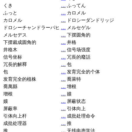
くき
…
ふってん
ふっと
…
カロメル
カロメル
…
ドロシーダンドリッジ
ドロシーチャンドラーパヒ
…
メルセゲル
メルセデス
…
下摆圆角的
下摆裁成圆角的
…
井格
井格木
…
信号场强度
信号坐标
…
冗長的廢話
冗長的解釋
…
包
包
…
发育完全的个体
发育完全的植株
…
喬萊特
喬萬縣
…
增根
增根
…
嫫
嫫
…
屏蔽状态
屏蔽率
…
引体向上
引体向上杆
…
成批处理命令
成批处理器
…
推
推
…
无线电声学法