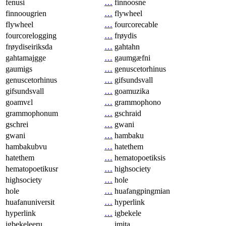
fenusi
…
finnoosne
finnoougrien
…
flywheel
flywheel
…
fourcorecable
fourcorelogging
…
frøydis
frøydiseiriksda
…
gahtahn
gahtamajgge
…
gaumgæfni
gaumigs
…
genuscetorhinus
genuscetorhinus
…
gifsundsvall
gifsundsvall
…
goamuzika
goamvɛl
…
grammophono
grammophonum
…
gschraid
gschrei
…
gwani
gwani
…
hambaku
hambakubvu
…
hatethem
hatethem
…
hematopoetiksis
hematopoetikusr
…
highsociety
highsociety
…
hole
hole
…
huafangpingmian
huafanuniversit
…
hyperlink
hyperlink
…
igbekele
igbekeleeru
…
imita