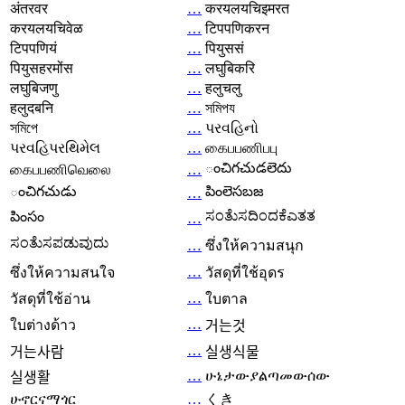
अंतरवर
…
करयलयचिइमरत
करयलयचिवेळ
…
टिपपणिकरन
टिपपणियं
…
पियुससं
पियुसहरमोंस
…
लघुबिकरि
लघुबिजणु
…
हलुचलु
हलुदबनि
…
সমিপয
সমিপে
…
પરવહિનો
પરવહિપરથિમેલ
…
கைபபணிபபு
ంచిగచుడలెదు
கைபபணிவெலை
…
ంచిగచుడు
పింలెసబజ
…
ಸಂತೆುಸದಿಂದಕೆಎತತ
పింసం
…
ಸಂತೆುಸಪಡುವುದು
…
ซึ่งให้ความสนุก
…
ซึ่งให้ความสนใจ
วัสดุที่ใช้อุดร
…
วัสดุที่ใช้อ่าน
ใบตาล
…
ใบต่างด้าว
거는것
…
거는사람
실생식물
…
ሁኔታውያልጣመውሰው
실생활
ሁኖርናማጎር
…
くき