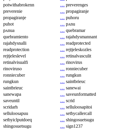
potwithabrokenn
…
preverenges
preverenie
…
propagiranje
propagiranje
…
puhoru
puhot
…
pʌnu
pʌnua
…
quebramar
quebramiento
…
rajahdysmannant
rajahdysnalli
…
readprotected
readprotection
…
rejtjeleskozles
rejtjeleslevel
…
retinalvasculit
retinalvisualfi
…
rinovirus
rinoviruso
…
ronniecuber
ronniecuber
…
rungkun
rungkun
…
saintbrieuc
saintbrieuc
…
sanewai
sanewapa
…
saveunformatted
saveuntil
…
scrid
scridarh
…
selluloosapitoi
selluloosapuu
…
setbycallercall
setbyiclputdoeq
…
shingosuetsugu
shingosuetsugu
…
sign1237