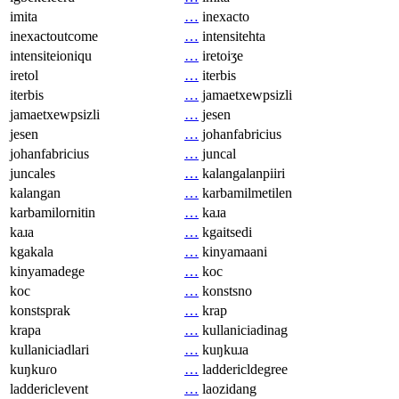
imita
…
inexacto
inexactoutcome
…
intensitehta
intensiteioniqu
…
iretoiʒe
iretol
…
iterbis
iterbis
…
jamaetxewpsizli
jamaetxewpsizli
…
jesen
jesen
…
johanfabricius
johanfabricius
…
juncal
juncales
…
kalangalanpiiri
kalangan
…
karbamilmetilen
karbamilornitin
…
kaɹa
kaɹa
…
kgaitsedi
kgakala
…
kinyamaani
kinyamadege
…
koc
koc
…
konstsno
konstsprak
…
krap
krapa
…
kullaniciadinag
kullaniciadlari
…
kuŋkuɹa
kuŋkuɾo
…
laddericldegree
laddericlevent
…
laozidang