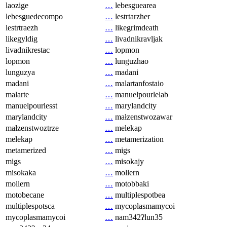
laozige
…
lebesguearea
lebesguedecompo
…
lestrtarzher
lestrtraezh
…
likegrimdeath
likegyldig
…
livadnikravljak
livadnikrestac
…
lopmon
lopmon
…
lunguzhao
lunguzya
…
madani
madani
…
malartanfostaio
malarte
…
manuelpourlelab
manuelpourlesst
…
marylandcity
marylandcity
…
małzenstwozawar
małzenstwoztrze
…
melekap
melekap
…
metamerization
metamerized
…
migs
migs
…
misokajy
misokaka
…
mollern
mollern
…
motobbaki
motobecane
…
multiplespotbea
multiplespotsca
…
mycoplasmamycoi
mycoplasmamycoi
…
nam342ʔlun35