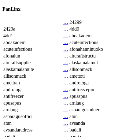
PanLinx
…
24299
2429a
…
4dd0
4dd1
…
aboakademi
aboakademi
…
acuteinfectious
acuteinfectious
…
afonahanninuoko
afonalun
…
aircraftstructu
aircraftsupplie
…
alaskamalamut
alaskamalamute
…
allisonmack
allisonmack
…
amettoti
amettrah
…
androloga
androloga
…
antifreezepin
antifreezer
…
apusapus
apusapus
…
arnlaug
arnlaug
…
asparagusminer
asparagusoffici
…
atun
atun
…
avsanda
avsandaradress
…
badali
badali
…
banga