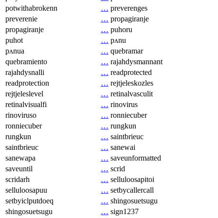
potwithabrokenn
…
preverenges
preverenie
…
propagiranje
propagiranje
…
puhoru
puhot
…
pʌnu
pʌnua
…
quebramar
quebramiento
…
rajahdysmannant
rajahdysnalli
…
readprotected
readprotection
…
rejtjeleskozles
rejtjeleslevel
…
retinalvasculit
retinalvisualfi
…
rinovirus
rinoviruso
…
ronniecuber
ronniecuber
…
rungkun
rungkun
…
saintbrieuc
saintbrieuc
…
sanewai
sanewapa
…
saveunformatted
saveuntil
…
scrid
scridarh
…
selluloosapitoi
selluloosapuu
…
setbycallercall
setbyiclputdoeq
…
shingosuetsugu
shingosuetsugu
…
sign1237