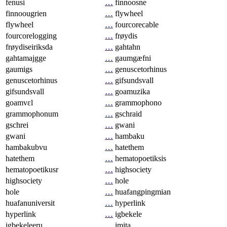
fenusi
…
finnoosne
finnoougrien
…
flywheel
flywheel
…
fourcorecable
fourcorelogging
…
frøydis
frøydiseiriksda
…
gahtahn
gahtamajgge
…
gaumgæfni
gaumigs
…
genuscetorhinus
genuscetorhinus
…
gifsundsvall
gifsundsvall
…
goamuzika
goamvɛl
…
grammophono
grammophonum
…
gschraid
gschrei
…
gwani
gwani
…
hambaku
hambakubvu
…
hatethem
hatethem
…
hematopoetiksis
hematopoetikusr
…
highsociety
highsociety
…
hole
hole
…
huafangpingmian
huafanuniversit
…
hyperlink
hyperlink
…
igbekele
igbekeleeru
…
imita