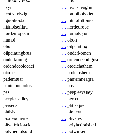
nam342ʔpɛ34
…
nayin
nayin
…
neotisheuglinii
neotisludwigii
…
nguoihoiykien
nguoihoiđau
…
nitinolfiltrano
nitinolsefiltra
…
nordeurope
nordeuropean
…
numokɔɲu
numol
…
obon
obon
…
oilpainting
oilpaintingbrus
…
onderkomen
onderkoning
…
ordendecodigosd
ordendecolocaci
…
otocichatham
otocici
…
pademshem
pademtuar
…
panteraneagra
panteranebulosa
…
pas
pas
…
peeplesvalley
peeplesvalley
…
perseus
perseus
…
phtisique
phtisis
…
pionera
pioneramente
…
plivaies
plivajiciclovek
…
polyhedralshell
polyhedralsolid
…
potwirker