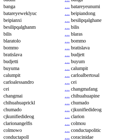
banga
…
batareyeunumi
batareyeweklyuc
…
beipiandong
beipianxi
…
besilipqalghane
besilipqalghanm
…
bilis
bilis
…
blaras
blaratolo
…
bommo
bommo
…
bratislava
bratislava
…
budjett
budjetti
…
buyum
buyuma
…
calumpit
calumpit
…
carloalbertosal
carloalessandro
…
cei
cei
…
changmafang
changmai
…
chihuahuapine
chihuahuaprickl
…
chumado
chumado
…
cjkunifiedideog
cjkunifiedideog
…
clarion
clarionangelfis
…
colmou
colmowo
…
conductapolitic
conductapoll
…
coracinidae