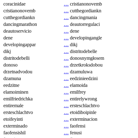
coracinidae
…
cristianonovemb
cristianonovemb
…
cutthegordiankn
cutthegordiankn
…
dancingmania
dancingmarathon
…
deautorregulaci
deautoservicio
…
dene
dene
…
developingangle
developingappar
…
dikj
dikj
…
distritodebelle
distritodebelli
…
donosnymgłosem
donoso
…
drzetkroksdobou
drzetnadvodou
…
dzamuluwa
dzamuna
…
eedzinieedzini
eedzitne
…
elamoida
elamoiminen
…
emilfrey
emilfriedrichka
…
entirelywrong
entiremale
…
ersteschlachtvo
ersteschlachtvo
…
etoidiboipinle
etoifeyinti
…
exterminacion
exterminado
…
faofensi
faofensishil
…
fenusi