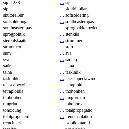
sign1238
…
sip
sip
…
skutbillbilar
skutbreiður
…
softsoldering
softsolderingal
…
southeasternpas
southeasternpas
…
sprogpakkemedet
sprogpolitik
…
stenkils
stenkilskaatten
…
strummer
strummert
…
sum
sum
…
sva
sva
…
sədləɡ
sədr
…
talna
talna
…
taskinlik
taskinlik
…
telescopeclawmo
telescopecollar
…
tetraploidi
tetraploidia
…
thohonhen
thohonhen
…
timgorman
timgriut
…
tohohoov
tohoicung
…
totalpropagatio
totalpropellerd
…
trenchisolation
trenchjack
…
tsopilokuauitl