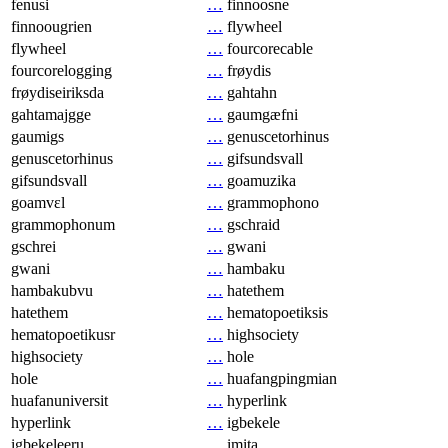
fenusi
…
finnoosne
finnoougrien
…
flywheel
flywheel
…
fourcorecable
fourcorelogging
…
frøydis
frøydiseiriksda
…
gahtahn
gahtamajgge
…
gaumgæfni
gaumigs
…
genuscetorhinus
genuscetorhinus
…
gifsundsvall
gifsundsvall
…
goamuzika
goamvɛl
…
grammophono
grammophonum
…
gschraid
gschrei
…
gwani
gwani
…
hambaku
hambakubvu
…
hatethem
hatethem
…
hematopoetiksis
hematopoetikusr
…
highsociety
highsociety
…
hole
hole
…
huafangpingmian
huafanuniversit
…
hyperlink
hyperlink
…
igbekele
igbekeleeru
…
imita