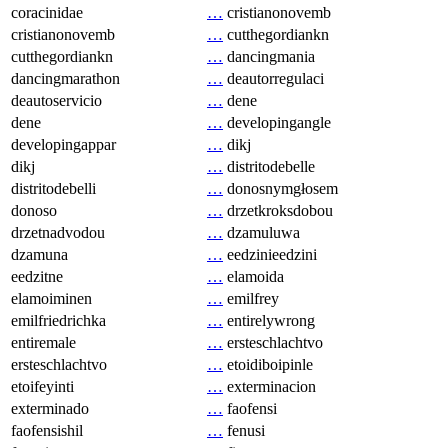
coracinidae
…
cristianonovemb
cristianonovemb
…
cutthegordiankn
cutthegordiankn
…
dancingmania
dancingmarathon
…
deautorregulaci
deautoservicio
…
dene
dene
…
developingangle
developingappar
…
dikj
dikj
…
distritodebelle
distritodebelli
…
donosnymgłosem
donoso
…
drzetkroksdobou
drzetnadvodou
…
dzamuluwa
dzamuna
…
eedzinieedzini
eedzitne
…
elamoida
elamoiminen
…
emilfrey
emilfriedrichka
…
entirelywrong
entiremale
…
ersteschlachtvo
ersteschlachtvo
…
etoidiboipinle
etoifeyinti
…
exterminacion
exterminado
…
faofensi
faofensishil
…
fenusi