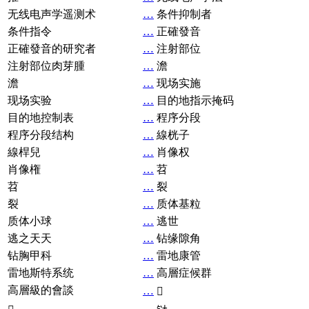
无线电声学遥测术
…
条件抑制者
条件指令
…
正確發音
正確發音的研究者
…
注射部位
注射部位肉芽腫
…
澹
澹
…
现场实施
现场实验
…
目的地指示掩码
目的地控制表
…
程序分段
程序分段结构
…
線桄子
線桿兒
…
肖像权
肖像権
…
苕
苕
…
裂
裂
…
质体基粒
质体小球
…
逃世
逃之天天
…
钻缘隙角
钻胸甲科
…
雷地康管
雷地斯特系统
…
高層症候群
高層級的會談
…
𧘞