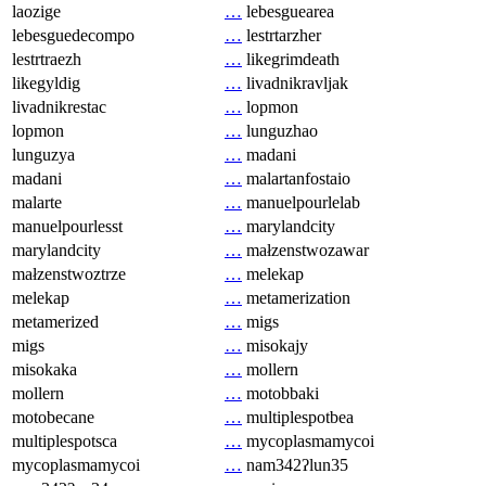
laozige
…
lebesguearea
lebesguedecompo
…
lestrtarzher
lestrtraezh
…
likegrimdeath
likegyldig
…
livadnikravljak
livadnikrestac
…
lopmon
lopmon
…
lunguzhao
lunguzya
…
madani
madani
…
malartanfostaio
malarte
…
manuelpourlelab
manuelpourlesst
…
marylandcity
marylandcity
…
małzenstwozawar
małzenstwoztrze
…
melekap
melekap
…
metamerization
metamerized
…
migs
migs
…
misokajy
misokaka
…
mollern
mollern
…
motobbaki
motobecane
…
multiplespotbea
multiplespotsca
…
mycoplasmamycoi
mycoplasmamycoi
…
nam342ʔlun35