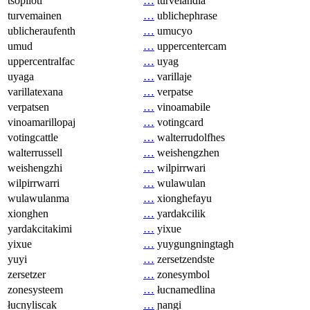
tsopilotl
…
turvelandia
turvemainen
…
ublichephrase
ublicheraufenth
…
umucyo
umud
…
uppercentercam
uppercentralfac
…
uyag
uyaga
…
varillaje
varillatexana
…
verpatse
verpatsen
…
vinoamabile
vinoamarillopaj
…
votingcard
votingcattle
…
walterrudolfhes
walterrussell
…
weishengzhen
weishengzhi
…
wilpirrwari
wilpirrwarri
…
wulawulan
wulawulanma
…
xionghefayu
xionghen
…
yardakcilik
yardakcitakimi
…
yixue
yixue
…
yuygungningtagh
yuyi
…
zersetzendste
zersetzer
…
zonesymbol
zonesysteem
…
łucnamedlina
łucnyliscak
…
ɲangi