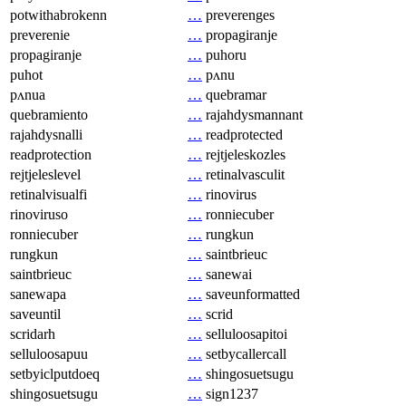
potwithabrokenn
…
preverenges
preverenie
…
propagiranje
propagiranje
…
puhoru
puhot
…
pʌnu
pʌnua
…
quebramar
quebramiento
…
rajahdysmannant
rajahdysnalli
…
readprotected
readprotection
…
rejtjeleskozles
rejtjeleslevel
…
retinalvasculit
retinalvisualfi
…
rinovirus
rinoviruso
…
ronniecuber
ronniecuber
…
rungkun
rungkun
…
saintbrieuc
saintbrieuc
…
sanewai
sanewapa
…
saveunformatted
saveuntil
…
scrid
scridarh
…
selluloosapitoi
selluloosapuu
…
setbycallercall
setbyiclputdoeq
…
shingosuetsugu
shingosuetsugu
…
sign1237