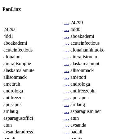
PanLinx
…
24299
2429a
…
4dd0
4dd1
…
aboakademi
aboakademi
…
acuteinfectious
acuteinfectious
…
afonahanninuoko
afonalun
…
aircraftstructu
aircraftsupplie
…
alaskamalamut
alaskamalamute
…
allisonmack
allisonmack
…
amettoti
amettrah
…
androloga
androloga
…
antifreezepin
antifreezer
…
apusapus
apusapus
…
arnlaug
arnlaug
…
asparagusminer
asparagusoffici
…
atun
atun
…
avsanda
avsandaradress
…
badali
badali
…
banga