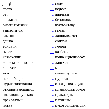
ɲangi
…
επαν
επανα
…
υεμενη
υεν
…
апалавы
апалагет
…
бизоновыи
бизоньикизяки
…
взятьоктаву
взятьотпуск
…
гамъа
гамыш
…
дашиълхамет
дашка
…
ебихэи
ебицуги
…
змерці
змест
…
казбеков
казбекскии
…
конвекционноеох
конвекционноепо
…
лангуст
лангуст
…
меи
меи
…
накшерустам
накшибенди
…
нуриван
нуригазиосманпа
…
откладывающии
откладывающииод
…
плавающаятормоз
плавающаяупаков
…
пракладны
пракладчык
…
пятлічны
пятна
…
руководящиеприн