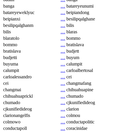
banga
…
batareyeunumi
batareyeweklyuc
…
beipiandong
beipianxi
…
besilipqalghane
besilipqalghanm
…
bilis
bilis
…
blaras
blaratolo
…
bommo
bommo
…
bratislava
bratislava
…
budjett
budjetti
…
buyum
buyuma
…
calumpit
calumpit
…
carloalbertosal
carloalessandro
…
cei
cei
…
changmafang
changmai
…
chihuahuapine
chihuahuaprickl
…
chumado
chumado
…
cjkunifiedideog
cjkunifiedideog
…
clarion
clarionangelfis
…
colmou
colmowo
…
conductapolitic
conductapoll
…
coracinidae