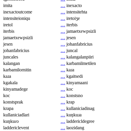
imita
…
inexacto
inexactoutcome
…
intensitehta
intensiteioniqu
…
iretoiʒe
iretol
…
iterbis
iterbis
…
jamaetxewpsizli
jamaetxewpsizli
…
jesen
jesen
…
johanfabricius
johanfabricius
…
juncal
juncales
…
kalangalanpiiri
kalangan
…
karbamilmetilen
karbamilornitin
…
kaɹa
kaɹa
…
kgaitsedi
kgakala
…
kinyamaani
kinyamadege
…
koc
koc
…
konstsno
konstsprak
…
krap
krapa
…
kullaniciadinag
kullaniciadlari
…
kuŋkuɹa
kuŋkuɾo
…
laddericldegree
laddericlevent
…
laozidang