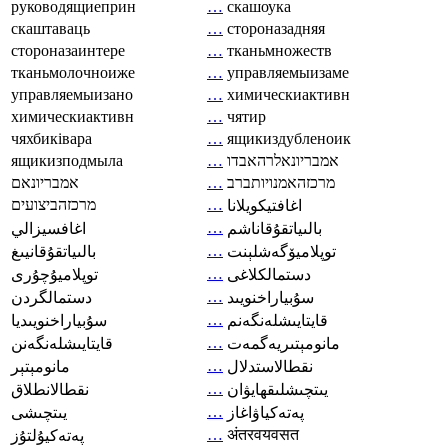
руководящиеприн
…
скашоука
скаштаваць
…
стороназадняя
стороназаинтере
…
тканьмножеств
тканьмолочноиже
…
управляемыизаме
управляемыизано
…
химическиактивн
химическиактивн
…
чятир
чяхбиківара
…
ящикиздубленоик
ящикизподмыла
…
אמבריונאלרהאבדו
אמבריונאם
…
מרכזהאמנויותברב
מרכזהביצועים
…
اغافتيكويلانا
…
بالىياتقۇقاناشم
اغافسيزالي
…
توپلاميۆگەشلېنت
بالىياتقۇقانيىغ
…
دستمالکلاغی
توپلاميۇچۇرى
…
سۇبياراخنويىد
دستمالگردن
…
قايتايىشلەنگەنم
سۇبياراخنويىديا
…
مانومېتىريەگمەت
قايتايىشلەنگەنن
…
نقطالاستدلال
مانومېتېر
…
يىتچىشلىقھايۋان
نقطالانطلاق
…
پەتەكياۋاغاز
يىتچىشى
…
अंतरवयवसत
پەتەكيۇلتۇز