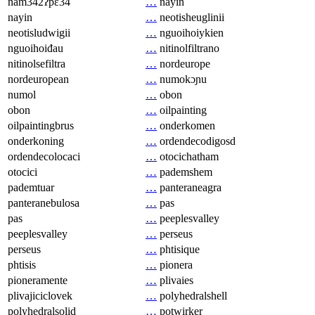
nam342ʔpɛ34
…
nayin
nayin
…
neotisheuglinii
neotisludwigii
…
nguoihoiykien
nguoihoiđau
…
nitinolfiltrano
nitinolsefiltra
…
nordeurope
nordeuropean
…
numokɔɲu
numol
…
obon
obon
…
oilpainting
oilpaintingbrus
…
onderkomen
onderkoning
…
ordendecodigosd
ordendecolocaci
…
otocichatham
otocici
…
pademshem
pademtuar
…
panteraneagra
panteranebulosa
…
pas
pas
…
peeplesvalley
peeplesvalley
…
perseus
perseus
…
phtisique
phtisis
…
pionera
pioneramente
…
plivaies
plivajiciclovek
…
polyhedralshell
polyhedralsolid
…
potwirker