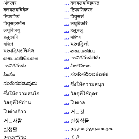
अंतरवर
…
करयलयचिइमरत
करयलयचिवेळ
…
टिपपणिकरन
टिपपणियं
…
पियुससं
पियुसहरमोंस
…
लघुबिकरि
लघुबिजणु
…
हलुचलु
हलुदबनि
…
সমিপয
সমিপে
…
પરવહિનો
પરવહિપરથિમેલ
…
கைபபணிபபு
ంచిగచుడలెదు
கைபபணிவெலை
…
ంచిగచుడు
పింలెసబజ
…
ಸಂತೆುಸದಿಂದಕೆಎತತ
పింసం
…
ಸಂತೆುಸಪಡುವುದು
…
ซึ่งให้ความสนุก
…
ซึ่งให้ความสนใจ
วัสดุที่ใช้อุดร
…
วัสดุที่ใช้อ่าน
ใบตาล
…
ใบต่างด้าว
거는것
…
거는사람
실생식물
…
ሁኔታውያልጣመውሰው
실생활
ሁኖርናማጎር
…
くき