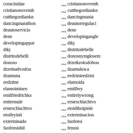
coracinidae
…
cristianonovemb
cristianonovemb
…
cutthegordiankn
cutthegordiankn
…
dancingmania
dancingmarathon
…
deautorregulaci
deautoservicio
…
dene
dene
…
developingangle
developingappar
…
dikj
dikj
…
distritodebelle
distritodebelli
…
donosnymgłosem
donoso
…
drzetkroksdobou
drzetnadvodou
…
dzamuluwa
dzamuna
…
eedzinieedzini
eedzitne
…
elamoida
elamoiminen
…
emilfrey
emilfriedrichka
…
entirelywrong
entiremale
…
ersteschlachtvo
ersteschlachtvo
…
etoidiboipinle
etoifeyinti
…
exterminacion
exterminado
…
faofensi
faofensishil
…
fenusi