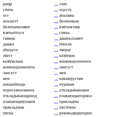
ɲangi
…
επαν
επανα
…
υεμενη
υεν
…
апалавы
апалагет
…
бизоновыи
бизоньикизяки
…
взятьоктаву
взятьотпуск
…
гамъа
гамыш
…
дашиълхамет
дашка
…
ебихэи
ебицуги
…
змерці
змест
…
казбеков
казбекскии
…
конвекционноеох
конвекционноепо
…
лангуст
лангуст
…
меи
меи
…
накшерустам
накшибенди
…
нуриван
нуригазиосманпа
…
откладывающии
откладывающииод
…
плавающаятормоз
плавающаяупаков
…
пракладны
пракладчык
…
пятлічны
пятна
…
руководящиеприн