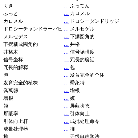
くき
…
ふってん
ふっと
…
カロメル
カロメル
…
ドロシーダンドリッジ
ドロシーチャンドラーパヒ
…
メルセゲル
メルセデス
…
下摆圆角的
下摆裁成圆角的
…
井格
井格木
…
信号场强度
信号坐标
…
冗長的廢話
冗長的解釋
…
包
包
…
发育完全的个体
发育完全的植株
…
喬萊特
喬萬縣
…
增根
增根
…
嫫
嫫
…
屏蔽状态
屏蔽率
…
引体向上
引体向上杆
…
成批处理命令
成批处理器
…
推
推
…
无线电声学法