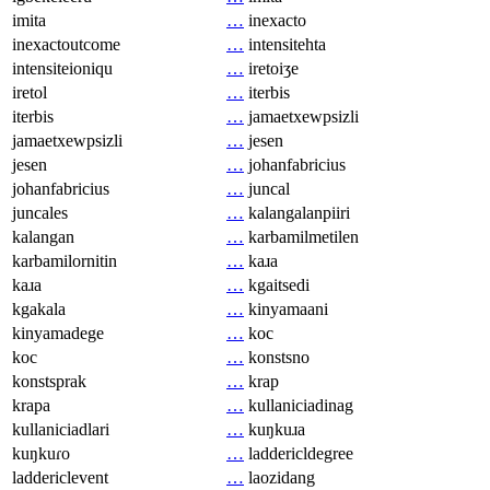
imita
…
inexacto
inexactoutcome
…
intensitehta
intensiteioniqu
…
iretoiʒe
iretol
…
iterbis
iterbis
…
jamaetxewpsizli
jamaetxewpsizli
…
jesen
jesen
…
johanfabricius
johanfabricius
…
juncal
juncales
…
kalangalanpiiri
kalangan
…
karbamilmetilen
karbamilornitin
…
kaɹa
kaɹa
…
kgaitsedi
kgakala
…
kinyamaani
kinyamadege
…
koc
koc
…
konstsno
konstsprak
…
krap
krapa
…
kullaniciadinag
kullaniciadlari
…
kuŋkuɹa
kuŋkuɾo
…
laddericldegree
laddericlevent
…
laozidang