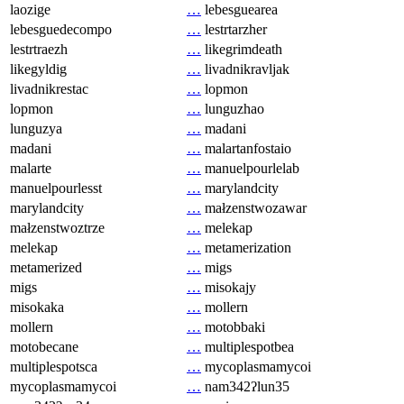
laozige
…
lebesguearea
lebesguedecompo
…
lestrtarzher
lestrtraezh
…
likegrimdeath
likegyldig
…
livadnikravljak
livadnikrestac
…
lopmon
lopmon
…
lunguzhao
lunguzya
…
madani
madani
…
malartanfostaio
malarte
…
manuelpourlelab
manuelpourlesst
…
marylandcity
marylandcity
…
małzenstwozawar
małzenstwoztrze
…
melekap
melekap
…
metamerization
metamerized
…
migs
migs
…
misokajy
misokaka
…
mollern
mollern
…
motobbaki
motobecane
…
multiplespotbea
multiplespotsca
…
mycoplasmamycoi
mycoplasmamycoi
…
nam342ʔlun35