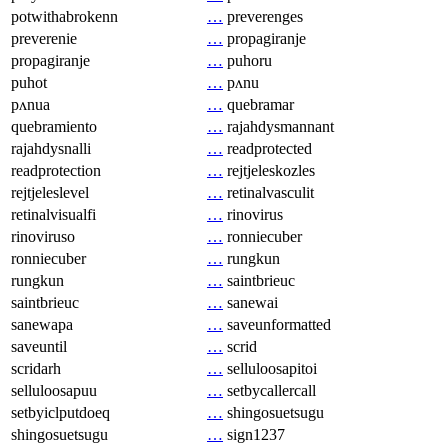
potwithabrokenn
…
preverenges
preverenie
…
propagiranje
propagiranje
…
puhoru
puhot
…
pʌnu
pʌnua
…
quebramar
quebramiento
…
rajahdysmannant
rajahdysnalli
…
readprotected
readprotection
…
rejtjeleskozles
rejtjeleslevel
…
retinalvasculit
retinalvisualfi
…
rinovirus
rinoviruso
…
ronniecuber
ronniecuber
…
rungkun
rungkun
…
saintbrieuc
saintbrieuc
…
sanewai
sanewapa
…
saveunformatted
saveuntil
…
scrid
scridarh
…
selluloosapitoi
selluloosapuu
…
setbycallercall
setbyiclputdoeq
…
shingosuetsugu
shingosuetsugu
…
sign1237