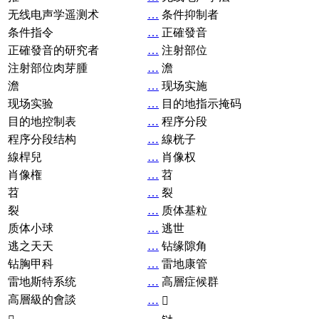
无线电声学遥测术
…
条件抑制者
条件指令
…
正確發音
正確發音的研究者
…
注射部位
注射部位肉芽腫
…
澹
澹
…
现场实施
现场实验
…
目的地指示掩码
目的地控制表
…
程序分段
程序分段结构
…
線桄子
線桿兒
…
肖像权
肖像権
…
苕
苕
…
裂
裂
…
质体基粒
质体小球
…
逃世
逃之天天
…
钻缘隙角
钻胸甲科
…
雷地康管
雷地斯特系统
…
高層症候群
高層級的會談
…
𧘞