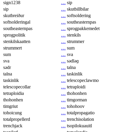
sign1238
…
sip
sip
…
skutbillbilar
skutbreiður
…
softsoldering
softsolderingal
…
southeasternpas
southeasternpas
…
sprogpakkemedet
sprogpolitik
…
stenkils
stenkilskaatten
…
strummer
strummert
…
sum
sum
…
sva
sva
…
sədləɡ
sədr
…
talna
talna
…
taskinlik
taskinlik
…
telescopeclawmo
telescopecollar
…
tetraploidi
tetraploidia
…
thohonhen
thohonhen
…
timgorman
timgriut
…
tohohoov
tohoicung
…
totalpropagatio
totalpropellerd
…
trenchisolation
trenchjack
…
tsopilokuauitl