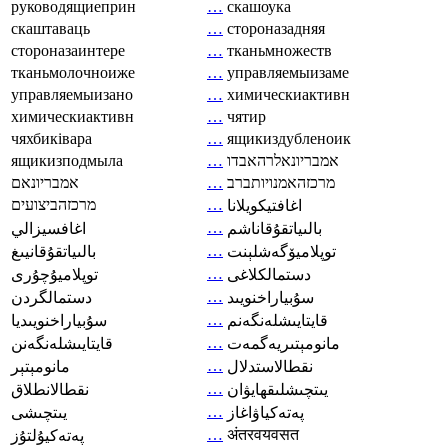
руководящиеприн
…
скашоука
скаштаваць
…
стороназадняя
стороназаинтере
…
тканьмножеств
тканьмолочноиже
…
управляемыизаме
управляемыизано
…
химическиактивн
химическиактивн
…
чятир
чяхбиківара
…
ящикиздубленоик
ящикизподмыла
…
אמבריונאלרהאבדו
אמבריונאם
…
מרכזהאמנויותברב
מרכזהביצועים
…
اغافتيكويلانا
…
بالىياتقۇقاناشم
اغافسيزالي
…
توپلاميۆگەشلېنت
بالىياتقۇقانيىغ
…
دستمالکلاغی
توپلاميۇچۇرى
…
سۇبياراخنويىد
دستمالگردن
…
قايتايىشلەنگەنم
سۇبياراخنويىديا
…
مانومېتىريەگمەت
قايتايىشلەنگەنن
…
نقطالاستدلال
مانومېتېر
…
يىتچىشلىقھايۋان
نقطالانطلاق
…
پەتەكياۋاغاز
يىتچىشى
…
अंतरवयवसत
پەتەكيۇلتۇز