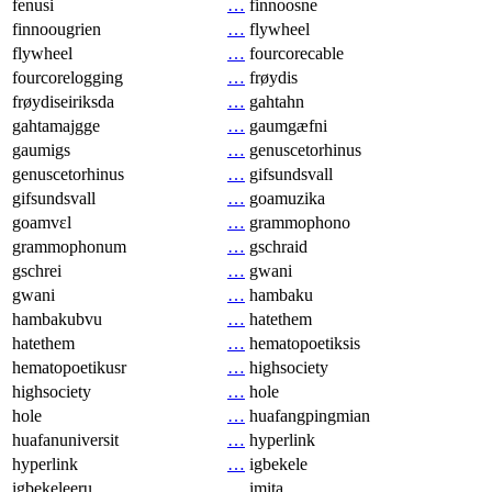
fenusi
…
finnoosne
finnoougrien
…
flywheel
flywheel
…
fourcorecable
fourcorelogging
…
frøydis
frøydiseiriksda
…
gahtahn
gahtamajgge
…
gaumgæfni
gaumigs
…
genuscetorhinus
genuscetorhinus
…
gifsundsvall
gifsundsvall
…
goamuzika
goamvɛl
…
grammophono
grammophonum
…
gschraid
gschrei
…
gwani
gwani
…
hambaku
hambakubvu
…
hatethem
hatethem
…
hematopoetiksis
hematopoetikusr
…
highsociety
highsociety
…
hole
hole
…
huafangpingmian
huafanuniversit
…
hyperlink
hyperlink
…
igbekele
igbekeleeru
…
imita