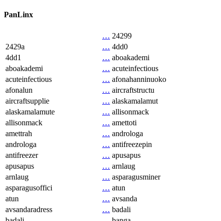
PanLinx
…
24299
2429a
…
4dd0
4dd1
…
aboakademi
aboakademi
…
acuteinfectious
acuteinfectious
…
afonahanninuoko
afonalun
…
aircraftstructu
aircraftsupplie
…
alaskamalamut
alaskamalamute
…
allisonmack
allisonmack
…
amettoti
amettrah
…
androloga
androloga
…
antifreezepin
antifreezer
…
apusapus
apusapus
…
arnlaug
arnlaug
…
asparagusminer
asparagusoffici
…
atun
atun
…
avsanda
avsandaradress
…
badali
badali
…
banga