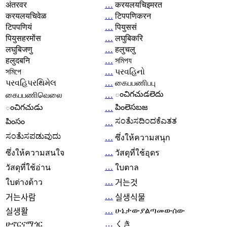
अंतरवर
…
करयलयचिइमरत
करयलयचिवेळ
…
टिपपणिकरन
टिपपणियं
…
पियुससं
पियुसहरमोंस
…
लघुबिकरि
लघुबिजणु
…
हलुचलु
हलुदबनि
…
সমিপয
সমিপে
…
પરવહિનો
પરવહિપરથિમેલ
…
கைபபணிபபு
ంచిగచుడలెదు
கைபபணிவெலை
…
ంచిగచుడు
పింలెసబజ
…
ಸಂತೆುಸದಿಂದಕೆಎತತ
పింసం
…
ಸಂತೆುಸಪಡುವುದು
…
ซึ่งให้ความสนุก
…
ซึ่งให้ความสนใจ
วัสดุที่ใช้อุดร
…
วัสดุที่ใช้อ่าน
ใบตาล
…
ใบต่างด้าว
거는것
…
거는사람
실생식물
…
ሁኔታውያልጣመውሰው
실생활
ሁኖርናማጎር
…
くき