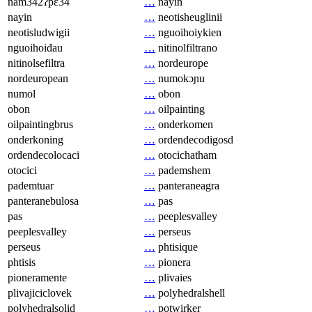
nam342ʔpɛ34
…
nayin
nayin
…
neotisheuglinii
neotisludwigii
…
nguoihoiykien
nguoihoiđau
…
nitinolfiltrano
nitinolsefiltra
…
nordeurope
nordeuropean
…
numokɔɲu
numol
…
obon
obon
…
oilpainting
oilpaintingbrus
…
onderkomen
onderkoning
…
ordendecodigosd
ordendecolocaci
…
otocichatham
otocici
…
pademshem
pademtuar
…
panteraneagra
panteranebulosa
…
pas
pas
…
peeplesvalley
peeplesvalley
…
perseus
perseus
…
phtisique
phtisis
…
pionera
pioneramente
…
plivaies
plivajiciclovek
…
polyhedralshell
polyhedralsolid
…
potwirker