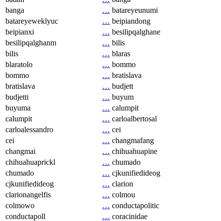
banga
…
batareyeunumi
batareyeweklyuc
…
beipiandong
beipianxi
…
besilipqalghane
besilipqalghanm
…
bilis
bilis
…
blaras
blaratolo
…
bommo
bommo
…
bratislava
bratislava
…
budjett
budjetti
…
buyum
buyuma
…
calumpit
calumpit
…
carloalbertosal
carloalessandro
…
cei
cei
…
changmafang
changmai
…
chihuahuapine
chihuahuaprickl
…
chumado
chumado
…
cjkunifiedideog
cjkunifiedideog
…
clarion
clarionangelfis
…
colmou
colmowo
…
conductapolitic
conductapoll
…
coracinidae