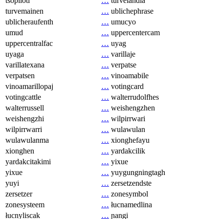
tsopilotl
…
turvelandia
turvemainen
…
ublichephrase
ublicheraufenth
…
umucyo
umud
…
uppercentercam
uppercentralfac
…
uyag
uyaga
…
varillaje
varillatexana
…
verpatse
verpatsen
…
vinoamabile
vinoamarillopaj
…
votingcard
votingcattle
…
walterrudolfhes
walterrussell
…
weishengzhen
weishengzhi
…
wilpirrwari
wilpirrwarri
…
wulawulan
wulawulanma
…
xionghefayu
xionghen
…
yardakcilik
yardakcitakimi
…
yixue
yixue
…
yuygungningtagh
yuyi
…
zersetzendste
zersetzer
…
zonesymbol
zonesysteem
…
łucnamedlina
łucnyliscak
…
ɲangi