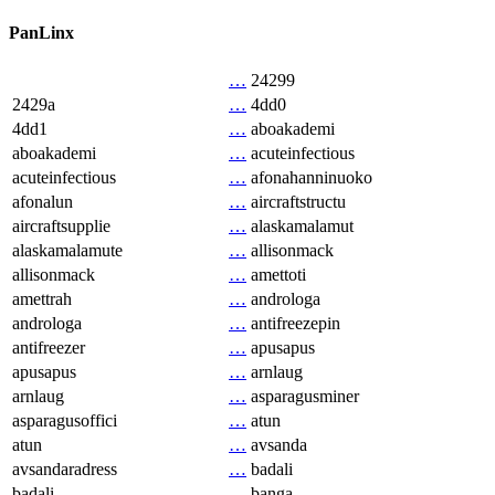
PanLinx
…
24299
2429a
…
4dd0
4dd1
…
aboakademi
aboakademi
…
acuteinfectious
acuteinfectious
…
afonahanninuoko
afonalun
…
aircraftstructu
aircraftsupplie
…
alaskamalamut
alaskamalamute
…
allisonmack
allisonmack
…
amettoti
amettrah
…
androloga
androloga
…
antifreezepin
antifreezer
…
apusapus
apusapus
…
arnlaug
arnlaug
…
asparagusminer
asparagusoffici
…
atun
atun
…
avsanda
avsandaradress
…
badali
badali
…
banga