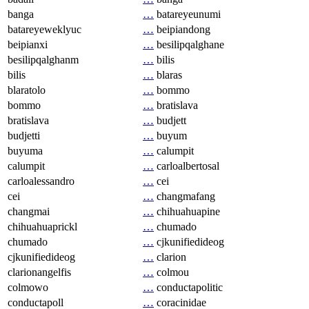
banga
…
batareyeunumi
batareyeweklyuc
…
beipiandong
beipianxi
…
besilipqalghane
besilipqalghanm
…
bilis
bilis
…
blaras
blaratolo
…
bommo
bommo
…
bratislava
bratislava
…
budjett
budjetti
…
buyum
buyuma
…
calumpit
calumpit
…
carloalbertosal
carloalessandro
…
cei
cei
…
changmafang
changmai
…
chihuahuapine
chihuahuaprickl
…
chumado
chumado
…
cjkunifiedideog
cjkunifiedideog
…
clarion
clarionangelfis
…
colmou
colmowo
…
conductapolitic
conductapoll
…
coracinidae