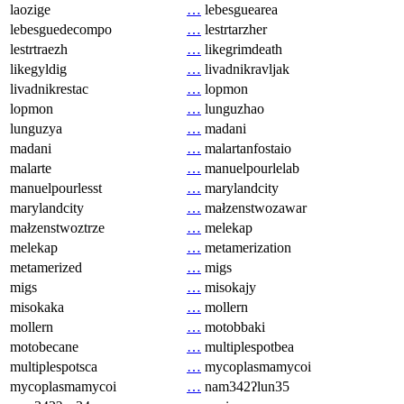
laozige
…
lebesguearea
lebesguedecompo
…
lestrtarzher
lestrtraezh
…
likegrimdeath
likegyldig
…
livadnikravljak
livadnikrestac
…
lopmon
lopmon
…
lunguzhao
lunguzya
…
madani
madani
…
malartanfostaio
malarte
…
manuelpourlelab
manuelpourlesst
…
marylandcity
marylandcity
…
małzenstwozawar
małzenstwoztrze
…
melekap
melekap
…
metamerization
metamerized
…
migs
migs
…
misokajy
misokaka
…
mollern
mollern
…
motobbaki
motobecane
…
multiplespotbea
multiplespotsca
…
mycoplasmamycoi
mycoplasmamycoi
…
nam342ʔlun35