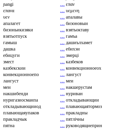
ɲangi
…
επαν
επανα
…
υεμενη
υεν
…
апалавы
апалагет
…
бизоновыи
бизоньикизяки
…
взятьоктаву
взятьотпуск
…
гамъа
гамыш
…
дашиълхамет
дашка
…
ебихэи
ебицуги
…
змерці
змест
…
казбеков
казбекскии
…
конвекционноеох
конвекционноепо
…
лангуст
лангуст
…
меи
меи
…
накшерустам
накшибенди
…
нуриван
нуригазиосманпа
…
откладывающии
откладывающииод
…
плавающаятормоз
плавающаяупаков
…
пракладны
пракладчык
…
пятлічны
пятна
…
руководящиеприн