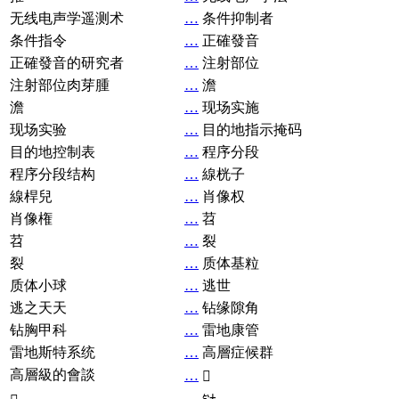
无线电声学遥测术
…
条件抑制者
条件指令
…
正確發音
正確發音的研究者
…
注射部位
注射部位肉芽腫
…
澹
澹
…
现场实施
现场实验
…
目的地指示掩码
目的地控制表
…
程序分段
程序分段结构
…
線桄子
線桿兒
…
肖像权
肖像権
…
苕
苕
…
裂
裂
…
质体基粒
质体小球
…
逃世
逃之天天
…
钻缘隙角
钻胸甲科
…
雷地康管
雷地斯特系统
…
高層症候群
高層級的會談
…
𧘞