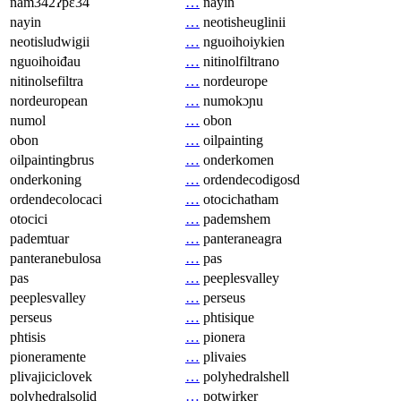
nam342ʔpɛ34
…
nayin
nayin
…
neotisheuglinii
neotisludwigii
…
nguoihoiykien
nguoihoiđau
…
nitinolfiltrano
nitinolsefiltra
…
nordeurope
nordeuropean
…
numokɔɲu
numol
…
obon
obon
…
oilpainting
oilpaintingbrus
…
onderkomen
onderkoning
…
ordendecodigosd
ordendecolocaci
…
otocichatham
otocici
…
pademshem
pademtuar
…
panteraneagra
panteranebulosa
…
pas
pas
…
peeplesvalley
peeplesvalley
…
perseus
perseus
…
phtisique
phtisis
…
pionera
pioneramente
…
plivaies
plivajiciclovek
…
polyhedralshell
polyhedralsolid
…
potwirker