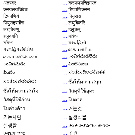
अंतरवर
…
करयलयचिइमरत
करयलयचिवेळ
…
टिपपणिकरन
टिपपणियं
…
पियुससं
पियुसहरमोंस
…
लघुबिकरि
लघुबिजणु
…
हलुचलु
हलुदबनि
…
সমিপয
সমিপে
…
પરવહિનો
પરવહિપરથિમેલ
…
கைபபணிபபு
ంచిగచుడలెదు
கைபபணிவெலை
…
ంచిగచుడు
పింలెసబజ
…
ಸಂತೆುಸದಿಂದಕೆಎತತ
పింసం
…
ಸಂತೆುಸಪಡುವುದು
…
ซึ่งให้ความสนุก
…
ซึ่งให้ความสนใจ
วัสดุที่ใช้อุดร
…
วัสดุที่ใช้อ่าน
ใบตาล
…
ใบต่างด้าว
거는것
…
거는사람
실생식물
…
ሁኔታውያልጣመውሰው
실생활
ሁኖርናማጎር
…
くき