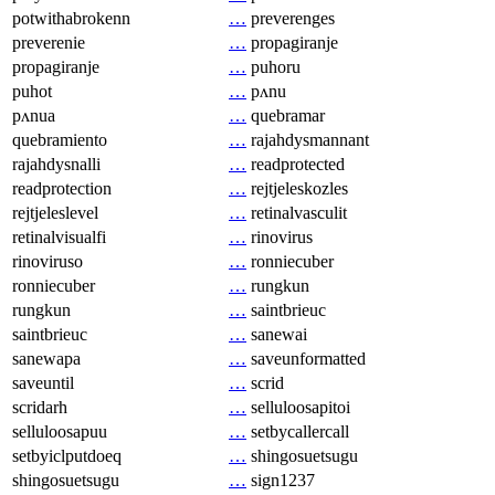
potwithabrokenn
…
preverenges
preverenie
…
propagiranje
propagiranje
…
puhoru
puhot
…
pʌnu
pʌnua
…
quebramar
quebramiento
…
rajahdysmannant
rajahdysnalli
…
readprotected
readprotection
…
rejtjeleskozles
rejtjeleslevel
…
retinalvasculit
retinalvisualfi
…
rinovirus
rinoviruso
…
ronniecuber
ronniecuber
…
rungkun
rungkun
…
saintbrieuc
saintbrieuc
…
sanewai
sanewapa
…
saveunformatted
saveuntil
…
scrid
scridarh
…
selluloosapitoi
selluloosapuu
…
setbycallercall
setbyiclputdoeq
…
shingosuetsugu
shingosuetsugu
…
sign1237