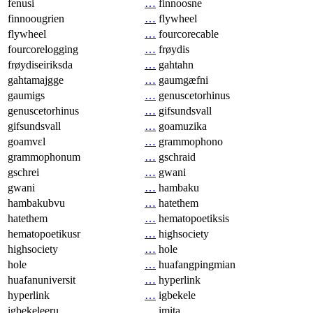
fenusi
…
finnoosne
finnoougrien
…
flywheel
flywheel
…
fourcorecable
fourcorelogging
…
frøydis
frøydiseiriksda
…
gahtahn
gahtamajgge
…
gaumgæfni
gaumigs
…
genuscetorhinus
genuscetorhinus
…
gifsundsvall
gifsundsvall
…
goamuzika
goamvɛl
…
grammophono
grammophonum
…
gschraid
gschrei
…
gwani
gwani
…
hambaku
hambakubvu
…
hatethem
hatethem
…
hematopoetiksis
hematopoetikusr
…
highsociety
highsociety
…
hole
hole
…
huafangpingmian
huafanuniversit
…
hyperlink
hyperlink
…
igbekele
igbekeleeru
…
imita