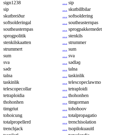
sign1238
…
sip
sip
…
skutbillbilar
skutbreiður
…
softsoldering
softsolderingal
…
southeasternpas
southeasternpas
…
sprogpakkemedet
sprogpolitik
…
stenkils
stenkilskaatten
…
strummer
strummert
…
sum
sum
…
sva
sva
…
sədləɡ
sədr
…
talna
talna
…
taskinlik
taskinlik
…
telescopeclawmo
telescopecollar
…
tetraploidi
tetraploidia
…
thohonhen
thohonhen
…
timgorman
timgriut
…
tohohoov
tohoicung
…
totalpropagatio
totalpropellerd
…
trenchisolation
trenchjack
…
tsopilokuauitl