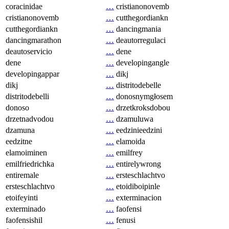
coracinidae
…
cristianonovemb
cristianonovemb
…
cutthegordiankn
cutthegordiankn
…
dancingmania
dancingmarathon
…
deautorregulaci
deautoservicio
…
dene
dene
…
developingangle
developingappar
…
dikj
dikj
…
distritodebelle
distritodebelli
…
donosnymgłosem
donoso
…
drzetkroksdobou
drzetnadvodou
…
dzamuluwa
dzamuna
…
eedzinieedzini
eedzitne
…
elamoida
elamoiminen
…
emilfrey
emilfriedrichka
…
entirelywrong
entiremale
…
ersteschlachtvo
ersteschlachtvo
…
etoidiboipinle
etoifeyinti
…
exterminacion
exterminado
…
faofensi
faofensishil
…
fenusi