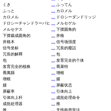
くき
…
ふってん
ふっと
…
カロメル
カロメル
…
ドロシーダンドリッジ
ドロシーチャンドラーパヒ
…
メルセゲル
メルセデス
…
下摆圆角的
下摆裁成圆角的
…
井格
井格木
…
信号场强度
信号坐标
…
冗長的廢話
冗長的解釋
…
包
包
…
发育完全的个体
发育完全的植株
…
喬萊特
喬萬縣
…
增根
增根
…
嫫
嫫
…
屏蔽状态
屏蔽率
…
引体向上
引体向上杆
…
成批处理命令
成批处理器
…
推
推
…
无线电声学法