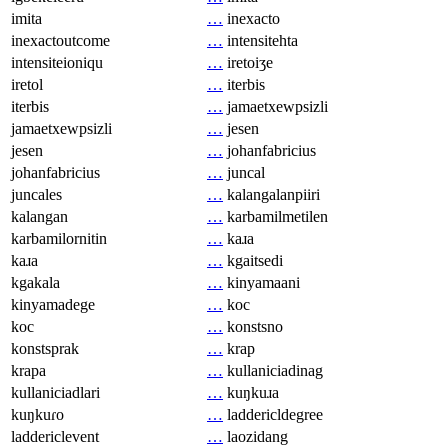
imita
…
inexacto
inexactoutcome
…
intensitehta
intensiteioniqu
…
iretoiʒe
iretol
…
iterbis
iterbis
…
jamaetxewpsizli
jamaetxewpsizli
…
jesen
jesen
…
johanfabricius
johanfabricius
…
juncal
juncales
…
kalangalanpiiri
kalangan
…
karbamilmetilen
karbamilornitin
…
kaɹa
kaɹa
…
kgaitsedi
kgakala
…
kinyamaani
kinyamadege
…
koc
koc
…
konstsno
konstsprak
…
krap
krapa
…
kullaniciadinag
kullaniciadlari
…
kuŋkuɹa
kuŋkuɾo
…
laddericldegree
laddericlevent
…
laozidang