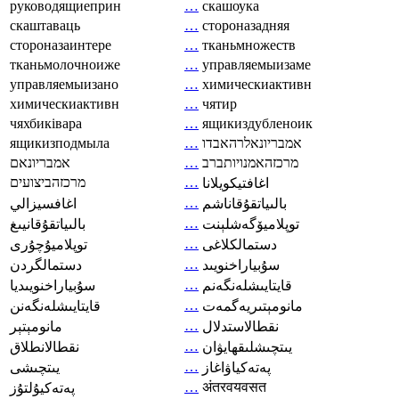
руководящиеприн
…
скашоука
скаштаваць
…
стороназадняя
стороназаинтере
…
тканьмножеств
тканьмолочноиже
…
управляемыизаме
управляемыизано
…
химическиактивн
химическиактивн
…
чятир
чяхбиківара
…
ящикиздубленоик
ящикизподмыла
…
אמבריונאלרהאבדו
אמבריונאם
…
מרכזהאמנויותברב
מרכזהביצועים
…
اغافتيكويلانا
…
بالىياتقۇقاناشم
اغافسيزالي
…
توپلاميۆگەشلېنت
بالىياتقۇقانيىغ
…
دستمالکلاغی
توپلاميۇچۇرى
…
سۇبياراخنويىد
دستمالگردن
…
قايتايىشلەنگەنم
سۇبياراخنويىديا
…
مانومېتىريەگمەت
قايتايىشلەنگەنن
…
نقطالاستدلال
مانومېتېر
…
يىتچىشلىقھايۋان
نقطالانطلاق
…
پەتەكياۋاغاز
يىتچىشى
…
अंतरवयवसत
پەتەكيۇلتۇز