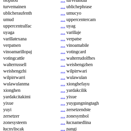
tsopilotl
…
turvelandia
turvemainen
…
ublichephrase
ublicheraufenth
…
umucyo
umud
…
uppercentercam
uppercentralfac
…
uyag
uyaga
…
varillaje
varillatexana
…
verpatse
verpatsen
…
vinoamabile
vinoamarillopaj
…
votingcard
votingcattle
…
walterrudolfhes
walterrussell
…
weishengzhen
weishengzhi
…
wilpirrwari
wilpirrwarri
…
wulawulan
wulawulanma
…
xionghefayu
xionghen
…
yardakcilik
yardakcitakimi
…
yixue
yixue
…
yuygungningtagh
yuyi
…
zersetzendste
zersetzer
…
zonesymbol
zonesysteem
…
łucnamedlina
łucnyliscak
…
ɲangi