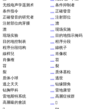
无线电声学遥测术
…
条件抑制者
条件指令
…
正確發音
正確發音的研究者
…
注射部位
注射部位肉芽腫
…
澹
澹
…
现场实施
现场实验
…
目的地指示掩码
目的地控制表
…
程序分段
程序分段结构
…
線桄子
線桿兒
…
肖像权
肖像権
…
苕
苕
…
裂
裂
…
质体基粒
质体小球
…
逃世
逃之天天
…
钻缘隙角
钻胸甲科
…
雷地康管
雷地斯特系统
…
高層症候群
高層級的會談
…
𧘞