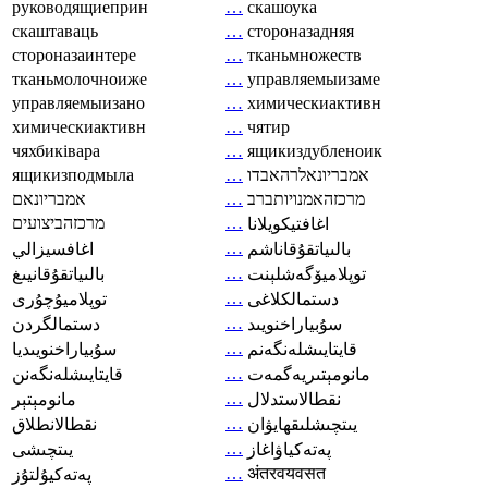
руководящиеприн
…
скашоука
скаштаваць
…
стороназадняя
стороназаинтере
…
тканьмножеств
тканьмолочноиже
…
управляемыизаме
управляемыизано
…
химическиактивн
химическиактивн
…
чятир
чяхбиківара
…
ящикиздубленоик
ящикизподмыла
…
אמבריונאלרהאבדו
אמבריונאם
…
מרכזהאמנויותברב
מרכזהביצועים
…
اغافتيكويلانا
…
بالىياتقۇقاناشم
اغافسيزالي
…
توپلاميۆگەشلېنت
بالىياتقۇقانيىغ
…
دستمالکلاغی
توپلاميۇچۇرى
…
سۇبياراخنويىد
دستمالگردن
…
قايتايىشلەنگەنم
سۇبياراخنويىديا
…
مانومېتىريەگمەت
قايتايىشلەنگەنن
…
نقطالاستدلال
مانومېتېر
…
يىتچىشلىقھايۋان
نقطالانطلاق
…
پەتەكياۋاغاز
يىتچىشى
…
अंतरवयवसत
پەتەكيۇلتۇز