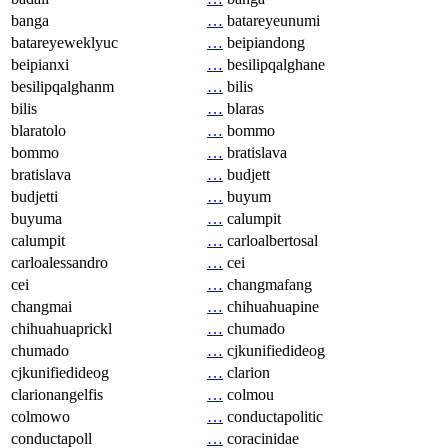
banga
…
batareyeunumi
batareyeweklyuc
…
beipiandong
beipianxi
…
besilipqalghane
besilipqalghanm
…
bilis
bilis
…
blaras
blaratolo
…
bommo
bommo
…
bratislava
bratislava
…
budjett
budjetti
…
buyum
buyuma
…
calumpit
calumpit
…
carloalbertosal
carloalessandro
…
cei
cei
…
changmafang
changmai
…
chihuahuapine
chihuahuaprickl
…
chumado
chumado
…
cjkunifiedideog
cjkunifiedideog
…
clarion
clarionangelfis
…
colmou
colmowo
…
conductapolitic
conductapoll
…
coracinidae