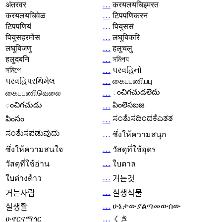
अंतरवर
…
करयलयचिइमरत
करयलयचिवेळ
…
टिपपणिकरन
टिपपणियं
…
पियुससं
पियुसहरमोंस
…
लघुबिकरि
लघुबिजणु
…
हलुचलु
हलुदबनि
…
সমিপয
সমিপে
…
પરવહિનો
પરવહિપરથિમેલ
…
கைபபணிபபு
ంచిగచుడలెదు
கைபபணிவெலை
…
ంచిగచుడు
పింలెసబజ
…
ಸಂತೆುಸದಿಂದಕೆಎತತ
పింసం
…
ಸಂತೆುಸಪಡುವುದು
…
ซึ่งให้ความสนุก
…
ซึ่งให้ความสนใจ
วัสดุที่ใช้อุดร
…
วัสดุที่ใช้อ่าน
ใบตาล
…
ใบต่างด้าว
거는것
…
거는사람
실생식물
…
ሁኔታውያልጣመውሰው
실생활
ሁኖርናማጎር
…
くき