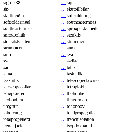
sign1238
…
sip
sip
…
skutbillbilar
skutbreiður
…
softsoldering
softsolderingal
…
southeasternpas
southeasternpas
…
sprogpakkemedet
sprogpolitik
…
stenkils
stenkilskaatten
…
strummer
strummert
…
sum
sum
…
sva
sva
…
sədləɡ
sədr
…
talna
talna
…
taskinlik
taskinlik
…
telescopeclawmo
telescopecollar
…
tetraploidi
tetraploidia
…
thohonhen
thohonhen
…
timgorman
timgriut
…
tohohoov
tohoicung
…
totalpropagatio
totalpropellerd
…
trenchisolation
trenchjack
…
tsopilokuauitl