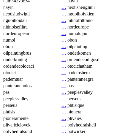
nam342ʔpɛ34
…
nayin
nayin
…
neotisheuglinii
neotisludwigii
…
nguoihoiykien
nguoihoiđau
…
nitinolfiltrano
nitinolsefiltra
…
nordeurope
nordeuropean
…
numokɔɲu
numol
…
obon
obon
…
oilpainting
oilpaintingbrus
…
onderkomen
onderkoning
…
ordendecodigosd
ordendecolocaci
…
otocichatham
otocici
…
pademshem
pademtuar
…
panteraneagra
panteranebulosa
…
pas
pas
…
peeplesvalley
peeplesvalley
…
perseus
perseus
…
phtisique
phtisis
…
pionera
pioneramente
…
plivaies
plivajiciclovek
…
polyhedralshell
polyhedralsolid
…
potwirker