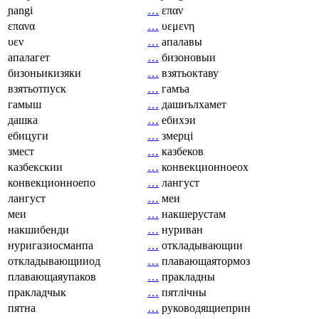
ɲangi
…
επαν
επανα
…
υεμενη
υεν
…
апалавы
апалагет
…
бизоновыи
бизоньикизяки
…
взятьоктаву
взятьотпуск
…
гамъа
гамыш
…
дашиълхамет
дашка
…
ебихэи
ебицуги
…
змерці
змест
…
казбеков
казбекскии
…
конвекционноеох
конвекционноепо
…
лангуст
лангуст
…
меи
меи
…
накшерустам
накшибенди
…
нуриван
нуригазиосманпа
…
откладывающии
откладывающииод
…
плавающаятормоз
плавающаяупаков
…
пракладны
пракладчык
…
пятлічны
пятна
…
руководящиеприн