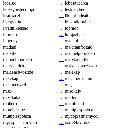
laozige
…
lebesguearea
lebesguedecompo
…
lestrtarzher
lestrtraezh
…
likegrimdeath
likegyldig
…
livadnikravljak
livadnikrestac
…
lopmon
lopmon
…
lunguzhao
lunguzya
…
madani
madani
…
malartanfostaio
malarte
…
manuelpourlelab
manuelpourlesst
…
marylandcity
marylandcity
…
małzenstwozawar
małzenstwoztrze
…
melekap
melekap
…
metamerization
metamerized
…
migs
migs
…
misokajy
misokaka
…
mollern
mollern
…
motobbaki
motobecane
…
multiplespotbea
multiplespotsca
…
mycoplasmamycoi
mycoplasmamycoi
…
nam342ʔlun35