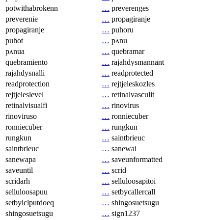
potwithabrokenn
…
preverenges
preverenie
…
propagiranje
propagiranje
…
puhoru
puhot
…
pʌnu
pʌnua
…
quebramar
quebramiento
…
rajahdysmannant
rajahdysnalli
…
readprotected
readprotection
…
rejtjeleskozles
rejtjeleslevel
…
retinalvasculit
retinalvisualfi
…
rinovirus
rinoviruso
…
ronniecuber
ronniecuber
…
rungkun
rungkun
…
saintbrieuc
saintbrieuc
…
sanewai
sanewapa
…
saveunformatted
saveuntil
…
scrid
scridarh
…
selluloosapitoi
selluloosapuu
…
setbycallercall
setbyiclputdoeq
…
shingosuetsugu
shingosuetsugu
…
sign1237