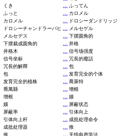
くき
…
ふってん
ふっと
…
カロメル
カロメル
…
ドロシーダンドリッジ
ドロシーチャンドラーパヒ
…
メルセゲル
メルセデス
…
下摆圆角的
下摆裁成圆角的
…
井格
井格木
…
信号场强度
信号坐标
…
冗長的廢話
冗長的解釋
…
包
包
…
发育完全的个体
发育完全的植株
…
喬萊特
喬萬縣
…
增根
增根
…
嫫
嫫
…
屏蔽状态
屏蔽率
…
引体向上
引体向上杆
…
成批处理命令
成批处理器
…
推
推
…
无线电声学法