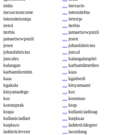
imita
…
inexacto
inexactoutcome
…
intensitehta
intensiteioniqu
…
iretoiʒe
iretol
…
iterbis
iterbis
…
jamaetxewpsizli
jamaetxewpsizli
…
jesen
jesen
…
johanfabricius
johanfabricius
…
juncal
juncales
…
kalangalanpiiri
kalangan
…
karbamilmetilen
karbamilornitin
…
kaɹa
kaɹa
…
kgaitsedi
kgakala
…
kinyamaani
kinyamadege
…
koc
koc
…
konstsno
konstsprak
…
krap
krapa
…
kullaniciadinag
kullaniciadlari
…
kuŋkuɹa
kuŋkuɾo
…
laddericldegree
laddericlevent
…
laozidang