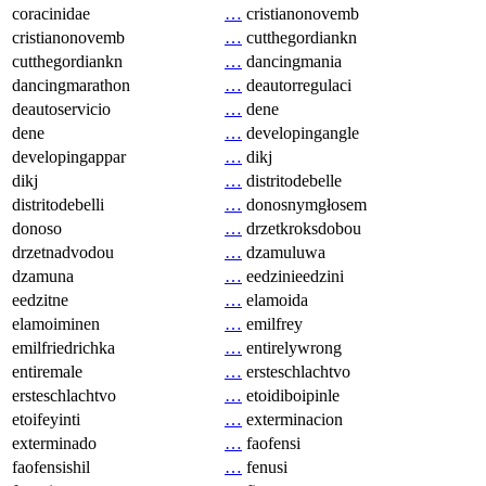
coracinidae
…
cristianonovemb
cristianonovemb
…
cutthegordiankn
cutthegordiankn
…
dancingmania
dancingmarathon
…
deautorregulaci
deautoservicio
…
dene
dene
…
developingangle
developingappar
…
dikj
dikj
…
distritodebelle
distritodebelli
…
donosnymgłosem
donoso
…
drzetkroksdobou
drzetnadvodou
…
dzamuluwa
dzamuna
…
eedzinieedzini
eedzitne
…
elamoida
elamoiminen
…
emilfrey
emilfriedrichka
…
entirelywrong
entiremale
…
ersteschlachtvo
ersteschlachtvo
…
etoidiboipinle
etoifeyinti
…
exterminacion
exterminado
…
faofensi
faofensishil
…
fenusi