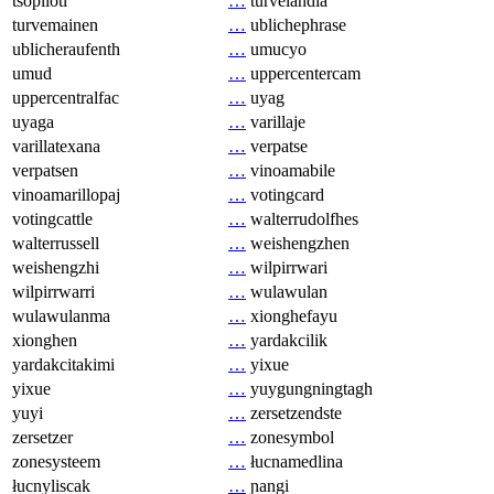
tsopilotl
…
turvelandia
turvemainen
…
ublichephrase
ublicheraufenth
…
umucyo
umud
…
uppercentercam
uppercentralfac
…
uyag
uyaga
…
varillaje
varillatexana
…
verpatse
verpatsen
…
vinoamabile
vinoamarillopaj
…
votingcard
votingcattle
…
walterrudolfhes
walterrussell
…
weishengzhen
weishengzhi
…
wilpirrwari
wilpirrwarri
…
wulawulan
wulawulanma
…
xionghefayu
xionghen
…
yardakcilik
yardakcitakimi
…
yixue
yixue
…
yuygungningtagh
yuyi
…
zersetzendste
zersetzer
…
zonesymbol
zonesysteem
…
łucnamedlina
łucnyliscak
…
ɲangi