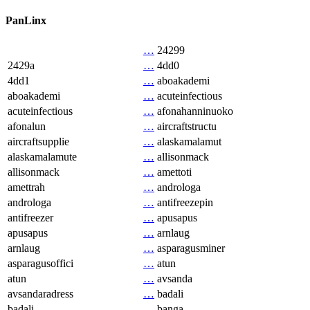
PanLinx
…
24299
2429a
…
4dd0
4dd1
…
aboakademi
aboakademi
…
acuteinfectious
acuteinfectious
…
afonahanninuoko
afonalun
…
aircraftstructu
aircraftsupplie
…
alaskamalamut
alaskamalamute
…
allisonmack
allisonmack
…
amettoti
amettrah
…
androloga
androloga
…
antifreezepin
antifreezer
…
apusapus
apusapus
…
arnlaug
arnlaug
…
asparagusminer
asparagusoffici
…
atun
atun
…
avsanda
avsandaradress
…
badali
badali
…
banga