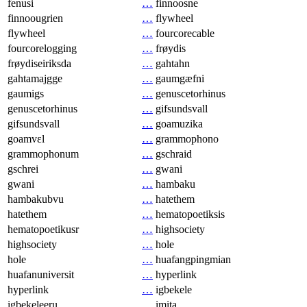
fenusi
…
finnoosne
finnoougrien
…
flywheel
flywheel
…
fourcorecable
fourcorelogging
…
frøydis
frøydiseiriksda
…
gahtahn
gahtamajgge
…
gaumgæfni
gaumigs
…
genuscetorhinus
genuscetorhinus
…
gifsundsvall
gifsundsvall
…
goamuzika
goamvɛl
…
grammophono
grammophonum
…
gschraid
gschrei
…
gwani
gwani
…
hambaku
hambakubvu
…
hatethem
hatethem
…
hematopoetiksis
hematopoetikusr
…
highsociety
highsociety
…
hole
hole
…
huafangpingmian
huafanuniversit
…
hyperlink
hyperlink
…
igbekele
igbekeleeru
…
imita