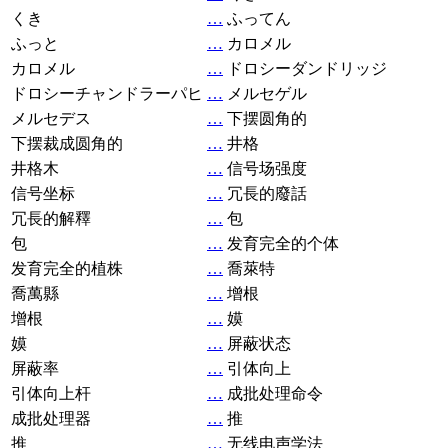
くき
…
ふってん
ふっと
…
カロメル
カロメル
…
ドロシーダンドリッジ
ドロシーチャンドラーパヒ
…
メルセゲル
メルセデス
…
下摆圆角的
下摆裁成圆角的
…
井格
井格木
…
信号场强度
信号坐标
…
冗長的廢話
冗長的解釋
…
包
包
…
发育完全的个体
发育完全的植株
…
喬萊特
喬萬縣
…
增根
增根
…
嫫
嫫
…
屏蔽状态
屏蔽率
…
引体向上
引体向上杆
…
成批处理命令
成批处理器
…
推
推
…
无线电声学法