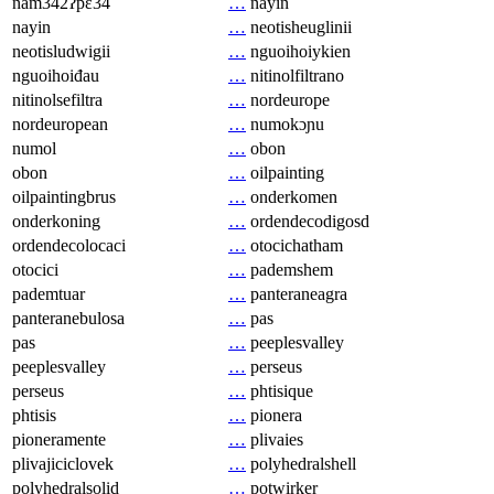
nam342ʔpɛ34
…
nayin
nayin
…
neotisheuglinii
neotisludwigii
…
nguoihoiykien
nguoihoiđau
…
nitinolfiltrano
nitinolsefiltra
…
nordeurope
nordeuropean
…
numokɔɲu
numol
…
obon
obon
…
oilpainting
oilpaintingbrus
…
onderkomen
onderkoning
…
ordendecodigosd
ordendecolocaci
…
otocichatham
otocici
…
pademshem
pademtuar
…
panteraneagra
panteranebulosa
…
pas
pas
…
peeplesvalley
peeplesvalley
…
perseus
perseus
…
phtisique
phtisis
…
pionera
pioneramente
…
plivaies
plivajiciclovek
…
polyhedralshell
polyhedralsolid
…
potwirker