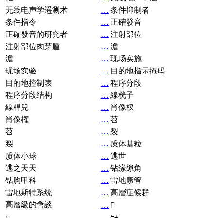
无线电声学遥测术
…
条件抑制者
条件指令
…
正確發音
正確發音的研究者
…
注射部位
注射部位肉芽腫
…
澹
澹
…
现场实施
现场实验
…
目的地指示掩码
目的地控制表
…
程序分段
程序分段结构
…
線桄子
線桿兒
…
肖像权
肖像権
…
苕
苕
…
裂
裂
…
质体基粒
质体小球
…
逃世
逃之天天
…
钻缘隙角
钻胸甲科
…
雷地康管
雷地斯特系统
…
高層症候群
高層級的會談
…
𧘞