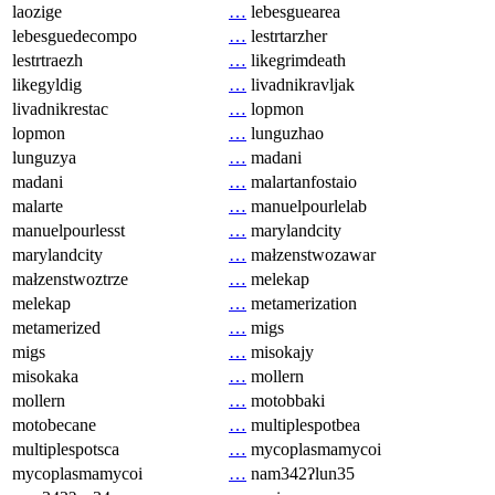
laozige
…
lebesguearea
lebesguedecompo
…
lestrtarzher
lestrtraezh
…
likegrimdeath
likegyldig
…
livadnikravljak
livadnikrestac
…
lopmon
lopmon
…
lunguzhao
lunguzya
…
madani
madani
…
malartanfostaio
malarte
…
manuelpourlelab
manuelpourlesst
…
marylandcity
marylandcity
…
małzenstwozawar
małzenstwoztrze
…
melekap
melekap
…
metamerization
metamerized
…
migs
migs
…
misokajy
misokaka
…
mollern
mollern
…
motobbaki
motobecane
…
multiplespotbea
multiplespotsca
…
mycoplasmamycoi
mycoplasmamycoi
…
nam342ʔlun35