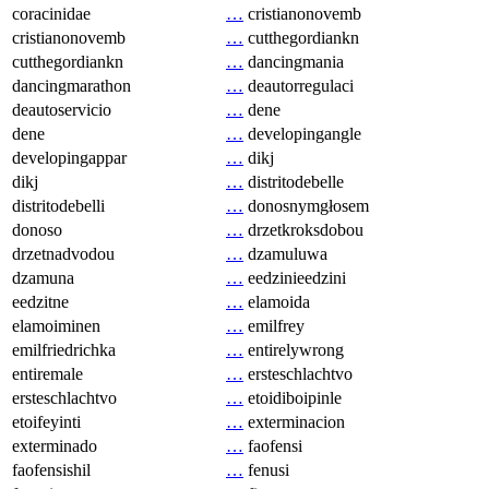
coracinidae
…
cristianonovemb
cristianonovemb
…
cutthegordiankn
cutthegordiankn
…
dancingmania
dancingmarathon
…
deautorregulaci
deautoservicio
…
dene
dene
…
developingangle
developingappar
…
dikj
dikj
…
distritodebelle
distritodebelli
…
donosnymgłosem
donoso
…
drzetkroksdobou
drzetnadvodou
…
dzamuluwa
dzamuna
…
eedzinieedzini
eedzitne
…
elamoida
elamoiminen
…
emilfrey
emilfriedrichka
…
entirelywrong
entiremale
…
ersteschlachtvo
ersteschlachtvo
…
etoidiboipinle
etoifeyinti
…
exterminacion
exterminado
…
faofensi
faofensishil
…
fenusi