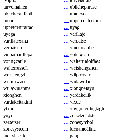
tsopilotl
…
turvelandia
turvemainen
…
ublichephrase
ublicheraufenth
…
umucyo
umud
…
uppercentercam
uppercentralfac
…
uyag
uyaga
…
varillaje
varillatexana
…
verpatse
verpatsen
…
vinoamabile
vinoamarillopaj
…
votingcard
votingcattle
…
walterrudolfhes
walterrussell
…
weishengzhen
weishengzhi
…
wilpirrwari
wilpirrwarri
…
wulawulan
wulawulanma
…
xionghefayu
xionghen
…
yardakcilik
yardakcitakimi
…
yixue
yixue
…
yuygungningtagh
yuyi
…
zersetzendste
zersetzer
…
zonesymbol
zonesysteem
…
łucnamedlina
łucnyliscak
…
ɲangi