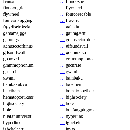
fenusi
…
finnoosne
finnoougrien
…
flywheel
flywheel
…
fourcorecable
fourcorelogging
…
frøydis
frøydiseiriksda
…
gahtahn
gahtamajgge
…
gaumgæfni
gaumigs
…
genuscetorhinus
genuscetorhinus
…
gifsundsvall
gifsundsvall
…
goamuzika
goamvɛl
…
grammophono
grammophonum
…
gschraid
gschrei
…
gwani
gwani
…
hambaku
hambakubvu
…
hatethem
hatethem
…
hematopoetiksis
hematopoetikusr
…
highsociety
highsociety
…
hole
hole
…
huafangpingmian
huafanuniversit
…
hyperlink
hyperlink
…
igbekele
igbekeleeru
…
imita