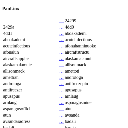
PanLinx
…
24299
2429a
…
4dd0
4dd1
…
aboakademi
aboakademi
…
acuteinfectious
acuteinfectious
…
afonahanninuoko
afonalun
…
aircraftstructu
aircraftsupplie
…
alaskamalamut
alaskamalamute
…
allisonmack
allisonmack
…
amettoti
amettrah
…
androloga
androloga
…
antifreezepin
antifreezer
…
apusapus
apusapus
…
arnlaug
arnlaug
…
asparagusminer
asparagusoffici
…
atun
atun
…
avsanda
avsandaradress
…
badali
badali
…
banga