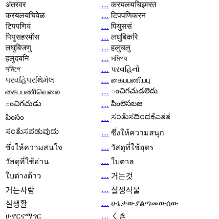
अंतरवर
…
करयलयचिइमरत
करयलयचिवेळ
…
टिपपणिकरन
टिपपणियं
…
पियुससं
पियुसहरमोंस
…
लघुबिकरि
लघुबिजणु
…
हलुचलु
हलुदबनि
…
সমিপয
সমিপে
…
પરવહિનો
પરવહિપરથિમેલ
…
கைபபணிபபு
ంచిగచుడలెదు
கைபபணிவெலை
…
ంచిగచుడు
పింలెసబజ
…
ಸಂತೆುಸದಿಂದಕೆಎತತ
పింసం
…
ಸಂತೆುಸಪಡುವುದು
…
ซึ่งให้ความสนุก
…
ซึ่งให้ความสนใจ
วัสดุที่ใช้อุดร
…
วัสดุที่ใช้อ่าน
ใบตาล
…
ใบต่างด้าว
거는것
…
거는사람
실생식물
…
ሁኔታውያልጣመውሰው
실생활
ሁኖርናማጎር
…
くき