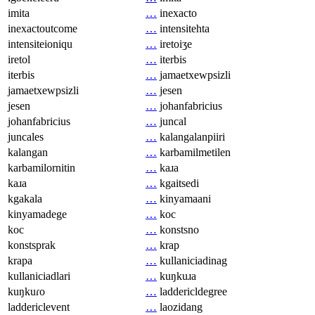
imita
…
inexacto
inexactoutcome
…
intensitehta
intensiteioniqu
…
iretoiʒe
iretol
…
iterbis
iterbis
…
jamaetxewpsizli
jamaetxewpsizli
…
jesen
jesen
…
johanfabricius
johanfabricius
…
juncal
juncales
…
kalangalanpiiri
kalangan
…
karbamilmetilen
karbamilornitin
…
kaɹa
kaɹa
…
kgaitsedi
kgakala
…
kinyamaani
kinyamadege
…
koc
koc
…
konstsno
konstsprak
…
krap
krapa
…
kullaniciadinag
kullaniciadlari
…
kuŋkuɹa
kuŋkuɾo
…
laddericldegree
laddericlevent
…
laozidang