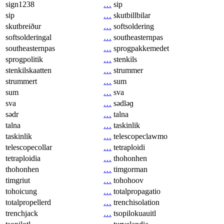
sign1238
…
sip
sip
…
skutbillbilar
skutbreiður
…
softsoldering
softsolderingal
…
southeasternpas
southeasternpas
…
sprogpakkemedet
sprogpolitik
…
stenkils
stenkilskaatten
…
strummer
strummert
…
sum
sum
…
sva
sva
…
sədləɡ
sədr
…
talna
talna
…
taskinlik
taskinlik
…
telescopeclawmo
telescopecollar
…
tetraploidi
tetraploidia
…
thohonhen
thohonhen
…
timgorman
timgriut
…
tohohoov
tohoicung
…
totalpropagatio
totalpropellerd
…
trenchisolation
trenchjack
…
tsopilokuauitl