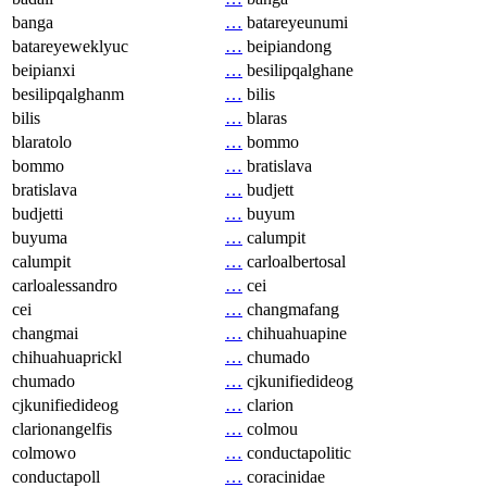
banga
…
batareyeunumi
batareyeweklyuc
…
beipiandong
beipianxi
…
besilipqalghane
besilipqalghanm
…
bilis
bilis
…
blaras
blaratolo
…
bommo
bommo
…
bratislava
bratislava
…
budjett
budjetti
…
buyum
buyuma
…
calumpit
calumpit
…
carloalbertosal
carloalessandro
…
cei
cei
…
changmafang
changmai
…
chihuahuapine
chihuahuaprickl
…
chumado
chumado
…
cjkunifiedideog
cjkunifiedideog
…
clarion
clarionangelfis
…
colmou
colmowo
…
conductapolitic
conductapoll
…
coracinidae