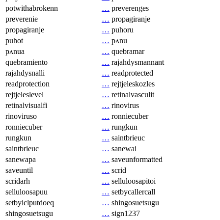
potwithabrokenn
…
preverenges
preverenie
…
propagiranje
propagiranje
…
puhoru
puhot
…
pʌnu
pʌnua
…
quebramar
quebramiento
…
rajahdysmannant
rajahdysnalli
…
readprotected
readprotection
…
rejtjeleskozles
rejtjeleslevel
…
retinalvasculit
retinalvisualfi
…
rinovirus
rinoviruso
…
ronniecuber
ronniecuber
…
rungkun
rungkun
…
saintbrieuc
saintbrieuc
…
sanewai
sanewapa
…
saveunformatted
saveuntil
…
scrid
scridarh
…
selluloosapitoi
selluloosapuu
…
setbycallercall
setbyiclputdoeq
…
shingosuetsugu
shingosuetsugu
…
sign1237