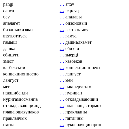
ɲangi
…
επαν
επανα
…
υεμενη
υεν
…
апалавы
апалагет
…
бизоновыи
бизоньикизяки
…
взятьоктаву
взятьотпуск
…
гамъа
гамыш
…
дашиълхамет
дашка
…
ебихэи
ебицуги
…
змерці
змест
…
казбеков
казбекскии
…
конвекционноеох
конвекционноепо
…
лангуст
лангуст
…
меи
меи
…
накшерустам
накшибенди
…
нуриван
нуригазиосманпа
…
откладывающии
откладывающииод
…
плавающаятормоз
плавающаяупаков
…
пракладны
пракладчык
…
пятлічны
пятна
…
руководящиеприн