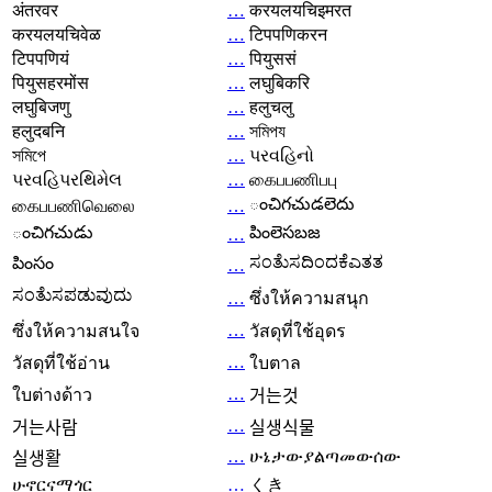
अंतरवर
…
करयलयचिइमरत
करयलयचिवेळ
…
टिपपणिकरन
टिपपणियं
…
पियुससं
पियुसहरमोंस
…
लघुबिकरि
लघुबिजणु
…
हलुचलु
हलुदबनि
…
সমিপয
সমিপে
…
પરવહિનો
પરવહિપરથિમેલ
…
கைபபணிபபு
ంచిగచుడలెదు
கைபபணிவெலை
…
ంచిగచుడు
పింలెసబజ
…
ಸಂತೆುಸದಿಂದಕೆಎತತ
పింసం
…
ಸಂತೆುಸಪಡುವುದು
…
ซึ่งให้ความสนุก
…
ซึ่งให้ความสนใจ
วัสดุที่ใช้อุดร
…
วัสดุที่ใช้อ่าน
ใบตาล
…
ใบต่างด้าว
거는것
…
거는사람
실생식물
…
ሁኔታውያልጣመውሰው
실생활
ሁኖርናማጎር
…
くき