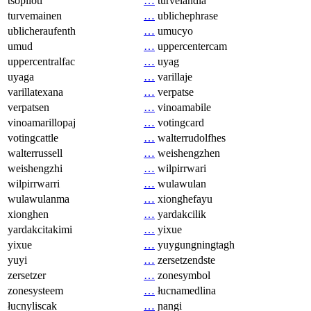
tsopilotl
…
turvelandia
turvemainen
…
ublichephrase
ublicheraufenth
…
umucyo
umud
…
uppercentercam
uppercentralfac
…
uyag
uyaga
…
varillaje
varillatexana
…
verpatse
verpatsen
…
vinoamabile
vinoamarillopaj
…
votingcard
votingcattle
…
walterrudolfhes
walterrussell
…
weishengzhen
weishengzhi
…
wilpirrwari
wilpirrwarri
…
wulawulan
wulawulanma
…
xionghefayu
xionghen
…
yardakcilik
yardakcitakimi
…
yixue
yixue
…
yuygungningtagh
yuyi
…
zersetzendste
zersetzer
…
zonesymbol
zonesysteem
…
łucnamedlina
łucnyliscak
…
ɲangi