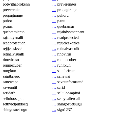
potwithabrokenn
…
preverenges
preverenie
…
propagiranje
propagiranje
…
puhoru
puhot
…
pʌnu
pʌnua
…
quebramar
quebramiento
…
rajahdysmannant
rajahdysnalli
…
readprotected
readprotection
…
rejtjeleskozles
rejtjeleslevel
…
retinalvasculit
retinalvisualfi
…
rinovirus
rinoviruso
…
ronniecuber
ronniecuber
…
rungkun
rungkun
…
saintbrieuc
saintbrieuc
…
sanewai
sanewapa
…
saveunformatted
saveuntil
…
scrid
scridarh
…
selluloosapitoi
selluloosapuu
…
setbycallercall
setbyiclputdoeq
…
shingosuetsugu
shingosuetsugu
…
sign1237