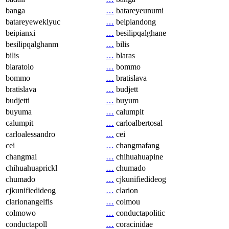
banga
…
batareyeunumi
batareyeweklyuc
…
beipiandong
beipianxi
…
besilipqalghane
besilipqalghanm
…
bilis
bilis
…
blaras
blaratolo
…
bommo
bommo
…
bratislava
bratislava
…
budjett
budjetti
…
buyum
buyuma
…
calumpit
calumpit
…
carloalbertosal
carloalessandro
…
cei
cei
…
changmafang
changmai
…
chihuahuapine
chihuahuaprickl
…
chumado
chumado
…
cjkunifiedideog
cjkunifiedideog
…
clarion
clarionangelfis
…
colmou
colmowo
…
conductapolitic
conductapoll
…
coracinidae