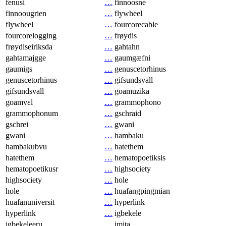
fenusi
…
finnoosne
finnoougrien
…
flywheel
flywheel
…
fourcorecable
fourcorelogging
…
frøydis
frøydiseiriksda
…
gahtahn
gahtamajgge
…
gaumgæfni
gaumigs
…
genuscetorhinus
genuscetorhinus
…
gifsundsvall
gifsundsvall
…
goamuzika
goamvɛl
…
grammophono
grammophonum
…
gschraid
gschrei
…
gwani
gwani
…
hambaku
hambakubvu
…
hatethem
hatethem
…
hematopoetiksis
hematopoetikusr
…
highsociety
highsociety
…
hole
hole
…
huafangpingmian
huafanuniversit
…
hyperlink
hyperlink
…
igbekele
igbekeleeru
…
imita