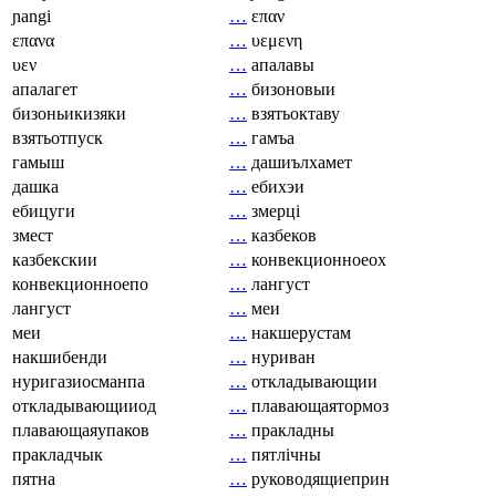
ɲangi
…
επαν
επανα
…
υεμενη
υεν
…
апалавы
апалагет
…
бизоновыи
бизоньикизяки
…
взятьоктаву
взятьотпуск
…
гамъа
гамыш
…
дашиълхамет
дашка
…
ебихэи
ебицуги
…
змерці
змест
…
казбеков
казбекскии
…
конвекционноеох
конвекционноепо
…
лангуст
лангуст
…
меи
меи
…
накшерустам
накшибенди
…
нуриван
нуригазиосманпа
…
откладывающии
откладывающииод
…
плавающаятормоз
плавающаяупаков
…
пракладны
пракладчык
…
пятлічны
пятна
…
руководящиеприн