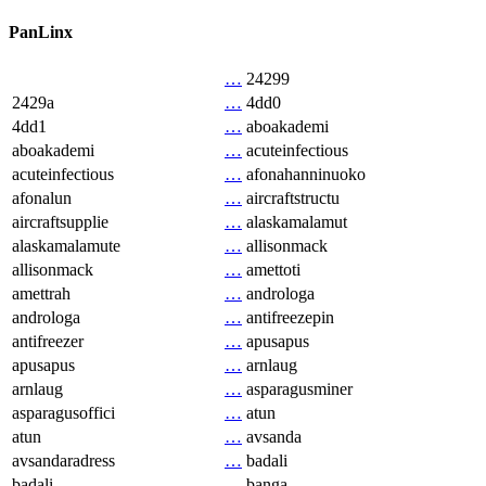
PanLinx
…
24299
2429a
…
4dd0
4dd1
…
aboakademi
aboakademi
…
acuteinfectious
acuteinfectious
…
afonahanninuoko
afonalun
…
aircraftstructu
aircraftsupplie
…
alaskamalamut
alaskamalamute
…
allisonmack
allisonmack
…
amettoti
amettrah
…
androloga
androloga
…
antifreezepin
antifreezer
…
apusapus
apusapus
…
arnlaug
arnlaug
…
asparagusminer
asparagusoffici
…
atun
atun
…
avsanda
avsandaradress
…
badali
badali
…
banga