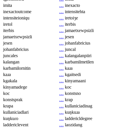
imita
…
inexacto
inexactoutcome
…
intensitehta
intensiteioniqu
…
iretoiʒe
iretol
…
iterbis
iterbis
…
jamaetxewpsizli
jamaetxewpsizli
…
jesen
jesen
…
johanfabricius
johanfabricius
…
juncal
juncales
…
kalangalanpiiri
kalangan
…
karbamilmetilen
karbamilornitin
…
kaɹa
kaɹa
…
kgaitsedi
kgakala
…
kinyamaani
kinyamadege
…
koc
koc
…
konstsno
konstsprak
…
krap
krapa
…
kullaniciadinag
kullaniciadlari
…
kuŋkuɹa
kuŋkuɾo
…
laddericldegree
laddericlevent
…
laozidang