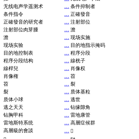
无线电声学遥测术
…
条件抑制者
条件指令
…
正確發音
正確發音的研究者
…
注射部位
注射部位肉芽腫
…
澹
澹
…
现场实施
现场实验
…
目的地指示掩码
目的地控制表
…
程序分段
程序分段结构
…
線桄子
線桿兒
…
肖像权
肖像権
…
苕
苕
…
裂
裂
…
质体基粒
质体小球
…
逃世
逃之天天
…
钻缘隙角
钻胸甲科
…
雷地康管
雷地斯特系统
…
高層症候群
高層級的會談
…
𧘞