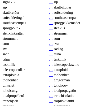
sign1238
…
sip
sip
…
skutbillbilar
skutbreiður
…
softsoldering
softsolderingal
…
southeasternpas
southeasternpas
…
sprogpakkemedet
sprogpolitik
…
stenkils
stenkilskaatten
…
strummer
strummert
…
sum
sum
…
sva
sva
…
sədləɡ
sədr
…
talna
talna
…
taskinlik
taskinlik
…
telescopeclawmo
telescopecollar
…
tetraploidi
tetraploidia
…
thohonhen
thohonhen
…
timgorman
timgriut
…
tohohoov
tohoicung
…
totalpropagatio
totalpropellerd
…
trenchisolation
trenchjack
…
tsopilokuauitl