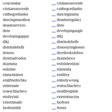
coracinidae
…
cristianonovemb
cristianonovemb
…
cutthegordiankn
cutthegordiankn
…
dancingmania
dancingmarathon
…
deautorregulaci
deautoservicio
…
dene
dene
…
developingangle
developingappar
…
dikj
dikj
…
distritodebelle
distritodebelli
…
donosnymgłosem
donoso
…
drzetkroksdobou
drzetnadvodou
…
dzamuluwa
dzamuna
…
eedzinieedzini
eedzitne
…
elamoida
elamoiminen
…
emilfrey
emilfriedrichka
…
entirelywrong
entiremale
…
ersteschlachtvo
ersteschlachtvo
…
etoidiboipinle
etoifeyinti
…
exterminacion
exterminado
…
faofensi
faofensishil
…
fenusi