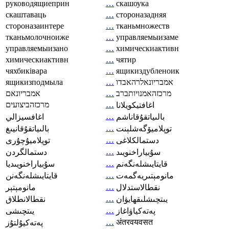
руководящиеприн
…
скашоука
скаштаваць
…
стороназадняя
стороназаинтере
…
тканьмножеств
тканьмолочноиже
…
управляемыизаме
управляемыизано
…
химическиактивн
химическиактивн
…
чятир
чяхбиківара
…
ящикиздубленоик
ящикизподмыла
…
אמבריונאלרהאבדו
אמבריונאם
…
מרכזהאמנויותברב
מרכזהביצועים
…
اغافتيكويلانا
…
بالىياتقۇقاناشم
اغافسيزالي
…
توپلاميۆگەشلېنت
بالىياتقۇقانيىغ
…
دستمالکلاغی
توپلاميۇچۇرى
…
سۇبياراخنويىد
دستمالگردن
…
قايتايىشلەنگەنم
سۇبياراخنويىديا
…
مانومېتىريەگمەت
قايتايىشلەنگەنن
…
نقطالاستدلال
مانومېتېر
…
يىتچىشلىقھايۋان
نقطالانطلاق
…
پەتەكياۋاغاز
يىتچىشى
…
अंतरवयवसत
پەتەكيۇلتۇز