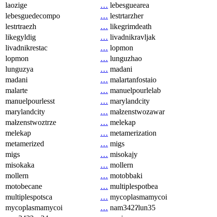
laozige
…
lebesguearea
lebesguedecompo
…
lestrtarzher
lestrtraezh
…
likegrimdeath
likegyldig
…
livadnikravljak
livadnikrestac
…
lopmon
lopmon
…
lunguzhao
lunguzya
…
madani
madani
…
malartanfostaio
malarte
…
manuelpourlelab
manuelpourlesst
…
marylandcity
marylandcity
…
małzenstwozawar
małzenstwoztrze
…
melekap
melekap
…
metamerization
metamerized
…
migs
migs
…
misokajy
misokaka
…
mollern
mollern
…
motobbaki
motobecane
…
multiplespotbea
multiplespotsca
…
mycoplasmamycoi
mycoplasmamycoi
…
nam342ʔlun35