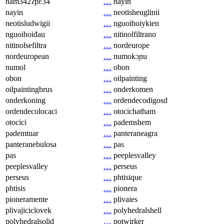
nam342ʔpɛ34
…
nayin
nayin
…
neotisheuglinii
neotisludwigii
…
nguoihoiykien
nguoihoiđau
…
nitinolfiltrano
nitinolsefiltra
…
nordeurope
nordeuropean
…
numokɔɲu
numol
…
obon
obon
…
oilpainting
oilpaintingbrus
…
onderkomen
onderkoning
…
ordendecodigosd
ordendecolocaci
…
otocichatham
otocici
…
pademshem
pademtuar
…
panteraneagra
panteranebulosa
…
pas
pas
…
peeplesvalley
peeplesvalley
…
perseus
perseus
…
phtisique
phtisis
…
pionera
pioneramente
…
plivaies
plivajiciclovek
…
polyhedralshell
polyhedralsolid
…
potwirker