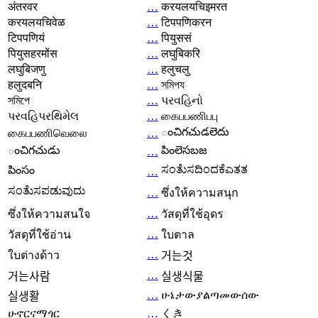
अंतरवर
…
करयलयचिइमरत
करयलयचिवेळ
…
टिपपणिकरन
टिपपणियं
…
पियुससं
पियुसहरमोंस
…
लघुबिकरि
लघुबिजणु
…
हलुचलु
हलुदबनि
…
সমিপয
সমিপে
…
પરવહિનો
પરવહિપરથિમેલ
…
கைபபணிபபு
ంచిగచుడలెదు
கைபபணிவெலை
…
ంచిగచుడు
పింలెసబజ
…
ಸಂತೆುಸದಿಂದಕೆಎತತ
పింసం
…
ಸಂತೆುಸಪಡುವುದು
…
ซึ่งให้ความสนุก
…
ซึ่งให้ความสนใจ
วัสดุที่ใช้อุดร
…
วัสดุที่ใช้อ่าน
ใบตาล
…
ใบต่างด้าว
거는것
…
거는사람
실생식물
…
ሁኔታውያልጣመውሰው
실생활
ሁኖርናማጎር
…
くき