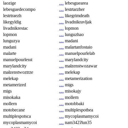
laozige
…
lebesguearea
lebesguedecompo
…
lestrtarzher
lestrtraezh
…
likegrimdeath
likegyldig
…
livadnikravljak
livadnikrestac
…
lopmon
lopmon
…
lunguzhao
lunguzya
…
madani
madani
…
malartanfostaio
malarte
…
manuelpourlelab
manuelpourlesst
…
marylandcity
marylandcity
…
małzenstwozawar
małzenstwoztrze
…
melekap
melekap
…
metamerization
metamerized
…
migs
migs
…
misokajy
misokaka
…
mollern
mollern
…
motobbaki
motobecane
…
multiplespotbea
multiplespotsca
…
mycoplasmamycoi
mycoplasmamycoi
…
nam342ʔlun35