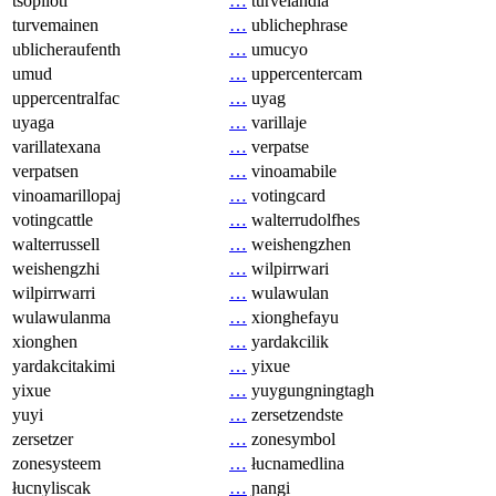
tsopilotl
…
turvelandia
turvemainen
…
ublichephrase
ublicheraufenth
…
umucyo
umud
…
uppercentercam
uppercentralfac
…
uyag
uyaga
…
varillaje
varillatexana
…
verpatse
verpatsen
…
vinoamabile
vinoamarillopaj
…
votingcard
votingcattle
…
walterrudolfhes
walterrussell
…
weishengzhen
weishengzhi
…
wilpirrwari
wilpirrwarri
…
wulawulan
wulawulanma
…
xionghefayu
xionghen
…
yardakcilik
yardakcitakimi
…
yixue
yixue
…
yuygungningtagh
yuyi
…
zersetzendste
zersetzer
…
zonesymbol
zonesysteem
…
łucnamedlina
łucnyliscak
…
ɲangi