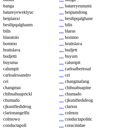
banga
…
batareyeunumi
batareyeweklyuc
…
beipiandong
beipianxi
…
besilipqalghane
besilipqalghanm
…
bilis
bilis
…
blaras
blaratolo
…
bommo
bommo
…
bratislava
bratislava
…
budjett
budjetti
…
buyum
buyuma
…
calumpit
calumpit
…
carloalbertosal
carloalessandro
…
cei
cei
…
changmafang
changmai
…
chihuahuapine
chihuahuaprickl
…
chumado
chumado
…
cjkunifiedideog
cjkunifiedideog
…
clarion
clarionangelfis
…
colmou
colmowo
…
conductapolitic
conductapoll
…
coracinidae