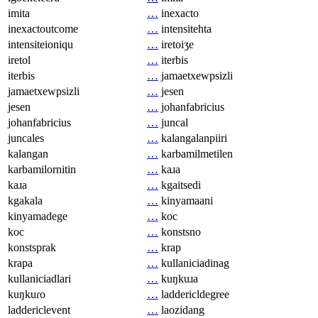
imita
…
inexacto
inexactoutcome
…
intensitehta
intensiteioniqu
…
iretoiʒe
iretol
…
iterbis
iterbis
…
jamaetxewpsizli
jamaetxewpsizli
…
jesen
jesen
…
johanfabricius
johanfabricius
…
juncal
juncales
…
kalangalanpiiri
kalangan
…
karbamilmetilen
karbamilornitin
…
kaɹa
kaɹa
…
kgaitsedi
kgakala
…
kinyamaani
kinyamadege
…
koc
koc
…
konstsno
konstsprak
…
krap
krapa
…
kullaniciadinag
kullaniciadlari
…
kuŋkuɹa
kuŋkuɾo
…
laddericldegree
laddericlevent
…
laozidang