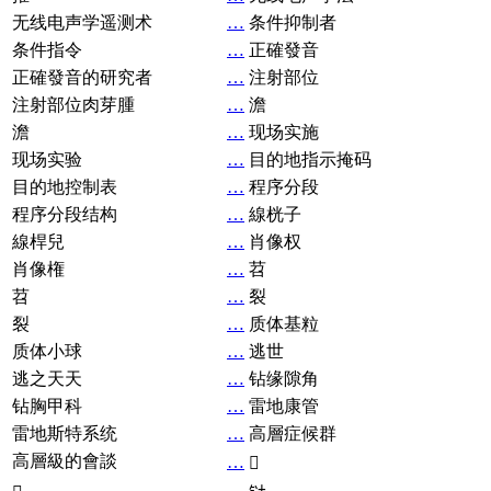
无线电声学遥测术
…
条件抑制者
条件指令
…
正確發音
正確發音的研究者
…
注射部位
注射部位肉芽腫
…
澹
澹
…
现场实施
现场实验
…
目的地指示掩码
目的地控制表
…
程序分段
程序分段结构
…
線桄子
線桿兒
…
肖像权
肖像権
…
苕
苕
…
裂
裂
…
质体基粒
质体小球
…
逃世
逃之天天
…
钻缘隙角
钻胸甲科
…
雷地康管
雷地斯特系统
…
高層症候群
高層級的會談
…
𧘞