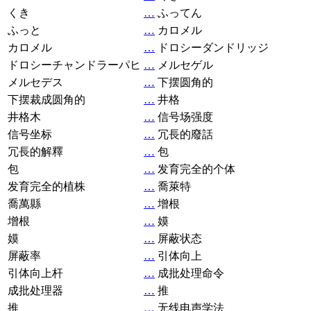
くき
…
ふってん
ふっと
…
カロメル
カロメル
…
ドロシーダンドリッジ
ドロシーチャンドラーパヒ
…
メルセゲル
メルセデス
…
下摆圆角的
下摆裁成圆角的
…
井格
井格木
…
信号场强度
信号坐标
…
冗長的廢話
冗長的解釋
…
包
包
…
发育完全的个体
发育完全的植株
…
喬萊特
喬萬縣
…
增根
增根
…
嫫
嫫
…
屏蔽状态
屏蔽率
…
引体向上
引体向上杆
…
成批处理命令
成批处理器
…
推
推
…
无线电声学法