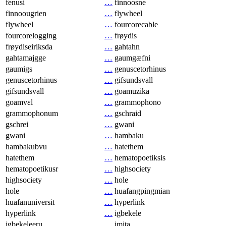
fenusi
…
finnoosne
finnoougrien
…
flywheel
flywheel
…
fourcorecable
fourcorelogging
…
frøydis
frøydiseiriksda
…
gahtahn
gahtamajgge
…
gaumgæfni
gaumigs
…
genuscetorhinus
genuscetorhinus
…
gifsundsvall
gifsundsvall
…
goamuzika
goamvɛl
…
grammophono
grammophonum
…
gschraid
gschrei
…
gwani
gwani
…
hambaku
hambakubvu
…
hatethem
hatethem
…
hematopoetiksis
hematopoetikusr
…
highsociety
highsociety
…
hole
hole
…
huafangpingmian
huafanuniversit
…
hyperlink
hyperlink
…
igbekele
igbekeleeru
…
imita