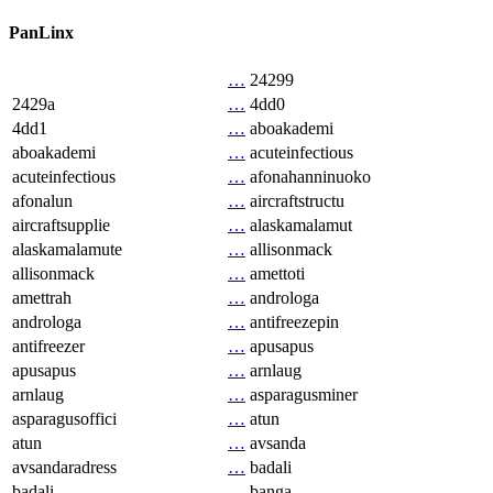
PanLinx
…
24299
2429a
…
4dd0
4dd1
…
aboakademi
aboakademi
…
acuteinfectious
acuteinfectious
…
afonahanninuoko
afonalun
…
aircraftstructu
aircraftsupplie
…
alaskamalamut
alaskamalamute
…
allisonmack
allisonmack
…
amettoti
amettrah
…
androloga
androloga
…
antifreezepin
antifreezer
…
apusapus
apusapus
…
arnlaug
arnlaug
…
asparagusminer
asparagusoffici
…
atun
atun
…
avsanda
avsandaradress
…
badali
badali
…
banga