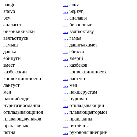
ɲangi
…
επαν
επανα
…
υεμενη
υεν
…
апалавы
апалагет
…
бизоновыи
бизоньикизяки
…
взятьоктаву
взятьотпуск
…
гамъа
гамыш
…
дашиълхамет
дашка
…
ебихэи
ебицуги
…
змерці
змест
…
казбеков
казбекскии
…
конвекционноеох
конвекционноепо
…
лангуст
лангуст
…
меи
меи
…
накшерустам
накшибенди
…
нуриван
нуригазиосманпа
…
откладывающии
откладывающииод
…
плавающаятормоз
плавающаяупаков
…
пракладны
пракладчык
…
пятлічны
пятна
…
руководящиеприн