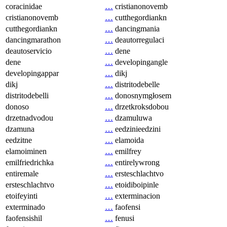
coracinidae
…
cristianonovemb
cristianonovemb
…
cutthegordiankn
cutthegordiankn
…
dancingmania
dancingmarathon
…
deautorregulaci
deautoservicio
…
dene
dene
…
developingangle
developingappar
…
dikj
dikj
…
distritodebelle
distritodebelli
…
donosnymgłosem
donoso
…
drzetkroksdobou
drzetnadvodou
…
dzamuluwa
dzamuna
…
eedzinieedzini
eedzitne
…
elamoida
elamoiminen
…
emilfrey
emilfriedrichka
…
entirelywrong
entiremale
…
ersteschlachtvo
ersteschlachtvo
…
etoidiboipinle
etoifeyinti
…
exterminacion
exterminado
…
faofensi
faofensishil
…
fenusi