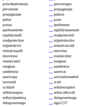
potwithabrokenn
…
preverenges
preverenie
…
propagiranje
propagiranje
…
puhoru
puhot
…
pʌnu
pʌnua
…
quebramar
quebramiento
…
rajahdysmannant
rajahdysnalli
…
readprotected
readprotection
…
rejtjeleskozles
rejtjeleslevel
…
retinalvasculit
retinalvisualfi
…
rinovirus
rinoviruso
…
ronniecuber
ronniecuber
…
rungkun
rungkun
…
saintbrieuc
saintbrieuc
…
sanewai
sanewapa
…
saveunformatted
saveuntil
…
scrid
scridarh
…
selluloosapitoi
selluloosapuu
…
setbycallercall
setbyiclputdoeq
…
shingosuetsugu
shingosuetsugu
…
sign1237