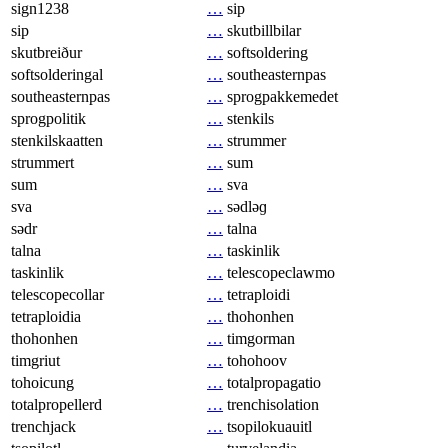
sign1238
…
sip
sip
…
skutbillbilar
skutbreiður
…
softsoldering
softsolderingal
…
southeasternpas
southeasternpas
…
sprogpakkemedet
sprogpolitik
…
stenkils
stenkilskaatten
…
strummer
strummert
…
sum
sum
…
sva
sva
…
sədləɡ
sədr
…
talna
talna
…
taskinlik
taskinlik
…
telescopeclawmo
telescopecollar
…
tetraploidi
tetraploidia
…
thohonhen
thohonhen
…
timgorman
timgriut
…
tohohoov
tohoicung
…
totalpropagatio
totalpropellerd
…
trenchisolation
trenchjack
…
tsopilokuauitl