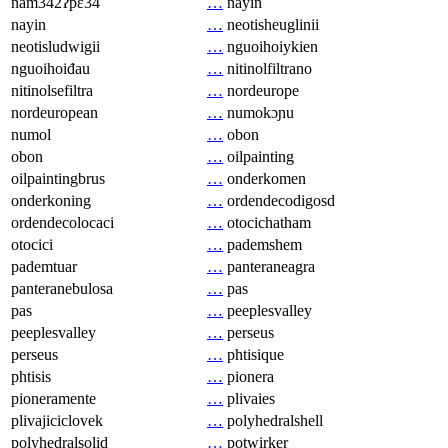
nam342ʔpɛ34
…
nayin
nayin
…
neotisheuglinii
neotisludwigii
…
nguoihoiykien
nguoihoiđau
…
nitinolfiltrano
nitinolsefiltra
…
nordeurope
nordeuropean
…
numokɔɲu
numol
…
obon
obon
…
oilpainting
oilpaintingbrus
…
onderkomen
onderkoning
…
ordendecodigosd
ordendecolocaci
…
otocichatham
otocici
…
pademshem
pademtuar
…
panteraneagra
panteranebulosa
…
pas
pas
…
peeplesvalley
peeplesvalley
…
perseus
perseus
…
phtisique
phtisis
…
pionera
pioneramente
…
plivaies
plivajiciclovek
…
polyhedralshell
polyhedralsolid
…
potwirker