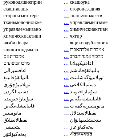
руководящиеприн
…
скашоука
скаштаваць
…
стороназадняя
стороназаинтере
…
тканьмножеств
тканьмолочноиже
…
управляемыизаме
управляемыизано
…
химическиактивн
химическиактивн
…
чятир
чяхбиківара
…
ящикиздубленоик
ящикизподмыла
…
אמבריונאלרהאבדו
אמבריונאם
…
מרכזהאמנויותברב
מרכזהביצועים
…
اغافتيكويلانا
…
بالىياتقۇقاناشم
اغافسيزالي
…
توپلاميۆگەشلېنت
بالىياتقۇقانيىغ
…
دستمالکلاغی
توپلاميۇچۇرى
…
سۇبياراخنويىد
دستمالگردن
…
قايتايىشلەنگەنم
سۇبياراخنويىديا
…
مانومېتىريەگمەت
قايتايىشلەنگەنن
…
نقطالاستدلال
مانومېتېر
…
يىتچىشلىقھايۋان
نقطالانطلاق
…
پەتەكياۋاغاز
يىتچىشى
…
अंतरवयवसत
پەتەكيۇلتۇز