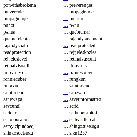
potwithabrokenn
…
preverenges
preverenie
…
propagiranje
propagiranje
…
puhoru
puhot
…
pʌnu
pʌnua
…
quebramar
quebramiento
…
rajahdysmannant
rajahdysnalli
…
readprotected
readprotection
…
rejtjeleskozles
rejtjeleslevel
…
retinalvasculit
retinalvisualfi
…
rinovirus
rinoviruso
…
ronniecuber
ronniecuber
…
rungkun
rungkun
…
saintbrieuc
saintbrieuc
…
sanewai
sanewapa
…
saveunformatted
saveuntil
…
scrid
scridarh
…
selluloosapitoi
selluloosapuu
…
setbycallercall
setbyiclputdoeq
…
shingosuetsugu
shingosuetsugu
…
sign1237