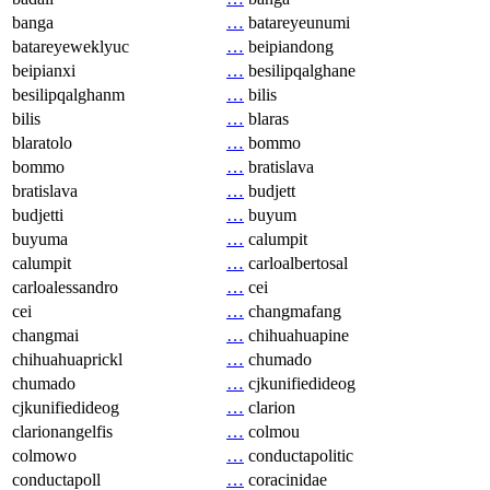
banga
…
batareyeunumi
batareyeweklyuc
…
beipiandong
beipianxi
…
besilipqalghane
besilipqalghanm
…
bilis
bilis
…
blaras
blaratolo
…
bommo
bommo
…
bratislava
bratislava
…
budjett
budjetti
…
buyum
buyuma
…
calumpit
calumpit
…
carloalbertosal
carloalessandro
…
cei
cei
…
changmafang
changmai
…
chihuahuapine
chihuahuaprickl
…
chumado
chumado
…
cjkunifiedideog
cjkunifiedideog
…
clarion
clarionangelfis
…
colmou
colmowo
…
conductapolitic
conductapoll
…
coracinidae