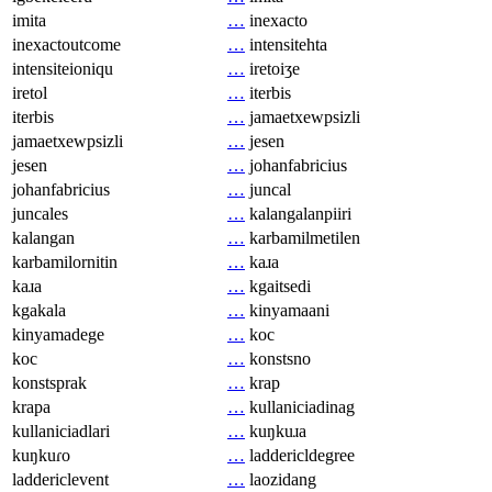
imita
…
inexacto
inexactoutcome
…
intensitehta
intensiteioniqu
…
iretoiʒe
iretol
…
iterbis
iterbis
…
jamaetxewpsizli
jamaetxewpsizli
…
jesen
jesen
…
johanfabricius
johanfabricius
…
juncal
juncales
…
kalangalanpiiri
kalangan
…
karbamilmetilen
karbamilornitin
…
kaɹa
kaɹa
…
kgaitsedi
kgakala
…
kinyamaani
kinyamadege
…
koc
koc
…
konstsno
konstsprak
…
krap
krapa
…
kullaniciadinag
kullaniciadlari
…
kuŋkuɹa
kuŋkuɾo
…
laddericldegree
laddericlevent
…
laozidang