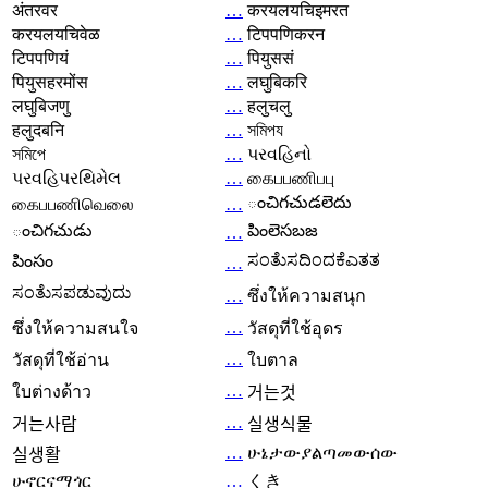
अंतरवर
…
करयलयचिइमरत
करयलयचिवेळ
…
टिपपणिकरन
टिपपणियं
…
पियुससं
पियुसहरमोंस
…
लघुबिकरि
लघुबिजणु
…
हलुचलु
हलुदबनि
…
সমিপয
সমিপে
…
પરવહિનો
પરવહિપરથિમેલ
…
கைபபணிபபு
ంచిగచుడలెదు
கைபபணிவெலை
…
ంచిగచుడు
పింలెసబజ
…
ಸಂತೆುಸದಿಂದಕೆಎತತ
పింసం
…
ಸಂತೆುಸಪಡುವುದು
…
ซึ่งให้ความสนุก
…
ซึ่งให้ความสนใจ
วัสดุที่ใช้อุดร
…
วัสดุที่ใช้อ่าน
ใบตาล
…
ใบต่างด้าว
거는것
…
거는사람
실생식물
…
ሁኔታውያልጣመውሰው
실생활
ሁኖርናማጎር
…
くき