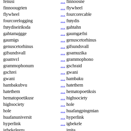
fenusi
…
finnoosne
finnoougrien
…
flywheel
flywheel
…
fourcorecable
fourcorelogging
…
frøydis
frøydiseiriksda
…
gahtahn
gahtamajgge
…
gaumgæfni
gaumigs
…
genuscetorhinus
genuscetorhinus
…
gifsundsvall
gifsundsvall
…
goamuzika
goamvɛl
…
grammophono
grammophonum
…
gschraid
gschrei
…
gwani
gwani
…
hambaku
hambakubvu
…
hatethem
hatethem
…
hematopoetiksis
hematopoetikusr
…
highsociety
highsociety
…
hole
hole
…
huafangpingmian
huafanuniversit
…
hyperlink
hyperlink
…
igbekele
igbekeleeru
…
imita