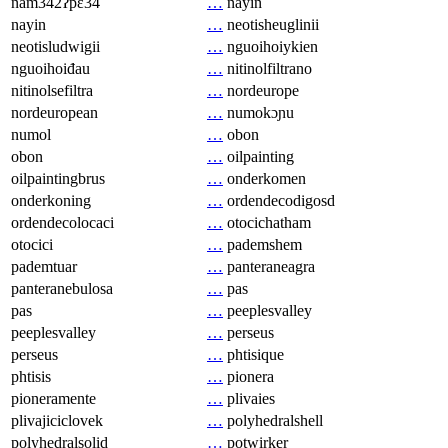
nam342ʔpɛ34
…
nayin
nayin
…
neotisheuglinii
neotisludwigii
…
nguoihoiykien
nguoihoiđau
…
nitinolfiltrano
nitinolsefiltra
…
nordeurope
nordeuropean
…
numokɔɲu
numol
…
obon
obon
…
oilpainting
oilpaintingbrus
…
onderkomen
onderkoning
…
ordendecodigosd
ordendecolocaci
…
otocichatham
otocici
…
pademshem
pademtuar
…
panteraneagra
panteranebulosa
…
pas
pas
…
peeplesvalley
peeplesvalley
…
perseus
perseus
…
phtisique
phtisis
…
pionera
pioneramente
…
plivaies
plivajiciclovek
…
polyhedralshell
polyhedralsolid
…
potwirker