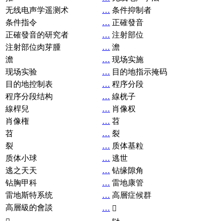
无线电声学遥测术
…
条件抑制者
条件指令
…
正確發音
正確發音的研究者
…
注射部位
注射部位肉芽腫
…
澹
澹
…
现场实施
现场实验
…
目的地指示掩码
目的地控制表
…
程序分段
程序分段结构
…
線桄子
線桿兒
…
肖像权
肖像権
…
苕
苕
…
裂
裂
…
质体基粒
质体小球
…
逃世
逃之天天
…
钻缘隙角
钻胸甲科
…
雷地康管
雷地斯特系统
…
高層症候群
高層級的會談
…
𧘞