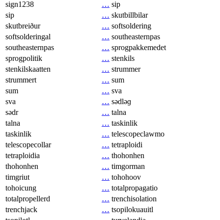
sign1238
…
sip
sip
…
skutbillbilar
skutbreiður
…
softsoldering
softsolderingal
…
southeasternpas
southeasternpas
…
sprogpakkemedet
sprogpolitik
…
stenkils
stenkilskaatten
…
strummer
strummert
…
sum
sum
…
sva
sva
…
sədləɡ
sədr
…
talna
talna
…
taskinlik
taskinlik
…
telescopeclawmo
telescopecollar
…
tetraploidi
tetraploidia
…
thohonhen
thohonhen
…
timgorman
timgriut
…
tohohoov
tohoicung
…
totalpropagatio
totalpropellerd
…
trenchisolation
trenchjack
…
tsopilokuauitl