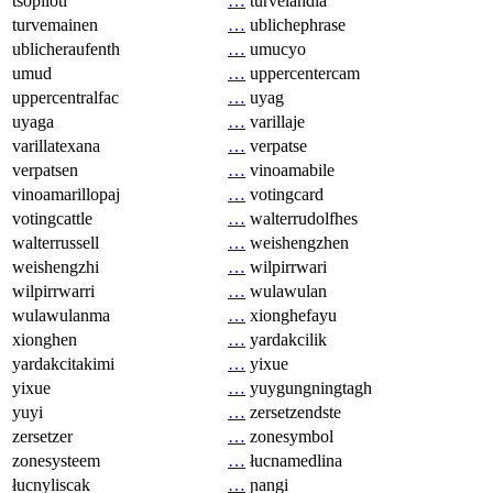
tsopilotl
…
turvelandia
turvemainen
…
ublichephrase
ublicheraufenth
…
umucyo
umud
…
uppercentercam
uppercentralfac
…
uyag
uyaga
…
varillaje
varillatexana
…
verpatse
verpatsen
…
vinoamabile
vinoamarillopaj
…
votingcard
votingcattle
…
walterrudolfhes
walterrussell
…
weishengzhen
weishengzhi
…
wilpirrwari
wilpirrwarri
…
wulawulan
wulawulanma
…
xionghefayu
xionghen
…
yardakcilik
yardakcitakimi
…
yixue
yixue
…
yuygungningtagh
yuyi
…
zersetzendste
zersetzer
…
zonesymbol
zonesysteem
…
łucnamedlina
łucnyliscak
…
ɲangi