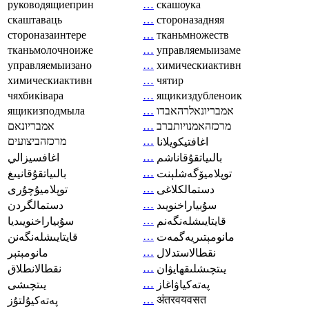
руководящиеприн
…
скашоука
скаштаваць
…
стороназадняя
стороназаинтере
…
тканьмножеств
тканьмолочноиже
…
управляемыизаме
управляемыизано
…
химическиактивн
химическиактивн
…
чятир
чяхбиківара
…
ящикиздубленоик
ящикизподмыла
…
אמבריונאלרהאבדו
אמבריונאם
…
מרכזהאמנויותברב
מרכזהביצועים
…
اغافتيكويلانا
…
بالىياتقۇقاناشم
اغافسيزالي
…
توپلاميۆگەشلېنت
بالىياتقۇقانيىغ
…
دستمالکلاغی
توپلاميۇچۇرى
…
سۇبياراخنويىد
دستمالگردن
…
قايتايىشلەنگەنم
سۇبياراخنويىديا
…
مانومېتىريەگمەت
قايتايىشلەنگەنن
…
نقطالاستدلال
مانومېتېر
…
يىتچىشلىقھايۋان
نقطالانطلاق
…
پەتەكياۋاغاز
يىتچىشى
…
अंतरवयवसत
پەتەكيۇلتۇز