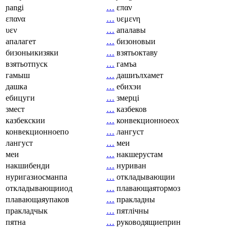
ɲangi
…
επαν
επανα
…
υεμενη
υεν
…
апалавы
апалагет
…
бизоновыи
бизоньикизяки
…
взятьоктаву
взятьотпуск
…
гамъа
гамыш
…
дашиълхамет
дашка
…
ебихэи
ебицуги
…
змерці
змест
…
казбеков
казбекскии
…
конвекционноеох
конвекционноепо
…
лангуст
лангуст
…
меи
меи
…
накшерустам
накшибенди
…
нуриван
нуригазиосманпа
…
откладывающии
откладывающииод
…
плавающаятормоз
плавающаяупаков
…
пракладны
пракладчык
…
пятлічны
пятна
…
руководящиеприн