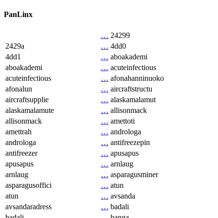
PanLinx
…
24299
2429a
…
4dd0
4dd1
…
aboakademi
aboakademi
…
acuteinfectious
acuteinfectious
…
afonahanninuoko
afonalun
…
aircraftstructu
aircraftsupplie
…
alaskamalamut
alaskamalamute
…
allisonmack
allisonmack
…
amettoti
amettrah
…
androloga
androloga
…
antifreezepin
antifreezer
…
apusapus
apusapus
…
arnlaug
arnlaug
…
asparagusminer
asparagusoffici
…
atun
atun
…
avsanda
avsandaradress
…
badali
badali
…
banga