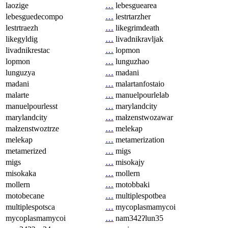
laozige
…
lebesguearea
lebesguedecompo
…
lestrtarzher
lestrtraezh
…
likegrimdeath
likegyldig
…
livadnikravljak
livadnikrestac
…
lopmon
lopmon
…
lunguzhao
lunguzya
…
madani
madani
…
malartanfostaio
malarte
…
manuelpourlelab
manuelpourlesst
…
marylandcity
marylandcity
…
małzenstwozawar
małzenstwoztrze
…
melekap
melekap
…
metamerization
metamerized
…
migs
migs
…
misokajy
misokaka
…
mollern
mollern
…
motobbaki
motobecane
…
multiplespotbea
multiplespotsca
…
mycoplasmamycoi
mycoplasmamycoi
…
nam342ʔlun35