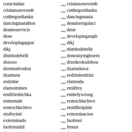
coracinidae
…
cristianonovemb
cristianonovemb
…
cutthegordiankn
cutthegordiankn
…
dancingmania
dancingmarathon
…
deautorregulaci
deautoservicio
…
dene
dene
…
developingangle
developingappar
…
dikj
dikj
…
distritodebelle
distritodebelli
…
donosnymgłosem
donoso
…
drzetkroksdobou
drzetnadvodou
…
dzamuluwa
dzamuna
…
eedzinieedzini
eedzitne
…
elamoida
elamoiminen
…
emilfrey
emilfriedrichka
…
entirelywrong
entiremale
…
ersteschlachtvo
ersteschlachtvo
…
etoidiboipinle
etoifeyinti
…
exterminacion
exterminado
…
faofensi
faofensishil
…
fenusi