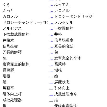
くき
…
ふってん
ふっと
…
カロメル
カロメル
…
ドロシーダンドリッジ
ドロシーチャンドラーパヒ
…
メルセゲル
メルセデス
…
下摆圆角的
下摆裁成圆角的
…
井格
井格木
…
信号场强度
信号坐标
…
冗長的廢話
冗長的解釋
…
包
包
…
发育完全的个体
发育完全的植株
…
喬萊特
喬萬縣
…
增根
增根
…
嫫
嫫
…
屏蔽状态
屏蔽率
…
引体向上
引体向上杆
…
成批处理命令
成批处理器
…
推
推
…
无线电声学法