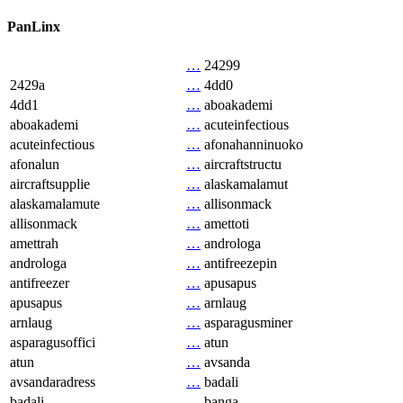
PanLinx
…
24299
2429a
…
4dd0
4dd1
…
aboakademi
aboakademi
…
acuteinfectious
acuteinfectious
…
afonahanninuoko
afonalun
…
aircraftstructu
aircraftsupplie
…
alaskamalamut
alaskamalamute
…
allisonmack
allisonmack
…
amettoti
amettrah
…
androloga
androloga
…
antifreezepin
antifreezer
…
apusapus
apusapus
…
arnlaug
arnlaug
…
asparagusminer
asparagusoffici
…
atun
atun
…
avsanda
avsandaradress
…
badali
badali
…
banga