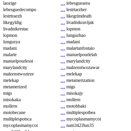
laozige
…
lebesguearea
lebesguedecompo
…
lestrtarzher
lestrtraezh
…
likegrimdeath
likegyldig
…
livadnikravljak
livadnikrestac
…
lopmon
lopmon
…
lunguzhao
lunguzya
…
madani
madani
…
malartanfostaio
malarte
…
manuelpourlelab
manuelpourlesst
…
marylandcity
marylandcity
…
małzenstwozawar
małzenstwoztrze
…
melekap
melekap
…
metamerization
metamerized
…
migs
migs
…
misokajy
misokaka
…
mollern
mollern
…
motobbaki
motobecane
…
multiplespotbea
multiplespotsca
…
mycoplasmamycoi
mycoplasmamycoi
…
nam342ʔlun35