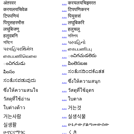
अंतरवर
…
करयलयचिइमरत
करयलयचिवेळ
…
टिपपणिकरन
टिपपणियं
…
पियुससं
पियुसहरमोंस
…
लघुबिकरि
लघुबिजणु
…
हलुचलु
हलुदबनि
…
সমিপয
সমিপে
…
પરવહિનો
પરવહિપરથિમેલ
…
கைபபணிபபு
ంచిగచుడలెదు
கைபபணிவெலை
…
ంచిగచుడు
పింలెసబజ
…
ಸಂತೆುಸದಿಂದಕೆಎತತ
పింసం
…
ಸಂತೆುಸಪಡುವುದು
…
ซึ่งให้ความสนุก
…
ซึ่งให้ความสนใจ
วัสดุที่ใช้อุดร
…
วัสดุที่ใช้อ่าน
ใบตาล
…
ใบต่างด้าว
거는것
…
거는사람
실생식물
…
ሁኔታውያልጣመውሰው
실생활
ሁኖርናማጎር
…
くき