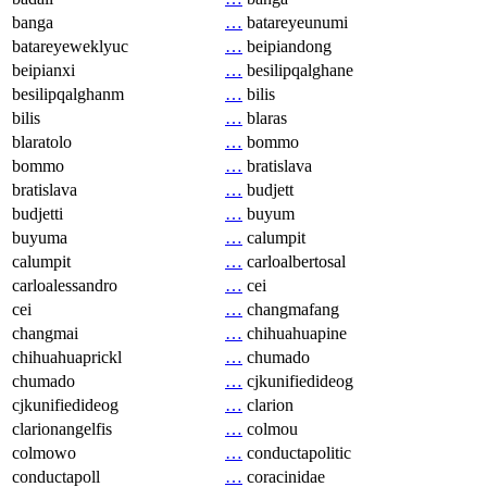
banga
…
batareyeunumi
batareyeweklyuc
…
beipiandong
beipianxi
…
besilipqalghane
besilipqalghanm
…
bilis
bilis
…
blaras
blaratolo
…
bommo
bommo
…
bratislava
bratislava
…
budjett
budjetti
…
buyum
buyuma
…
calumpit
calumpit
…
carloalbertosal
carloalessandro
…
cei
cei
…
changmafang
changmai
…
chihuahuapine
chihuahuaprickl
…
chumado
chumado
…
cjkunifiedideog
cjkunifiedideog
…
clarion
clarionangelfis
…
colmou
colmowo
…
conductapolitic
conductapoll
…
coracinidae