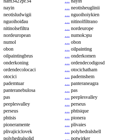
nam342ʔpɛ34
…
nayin
nayin
…
neotisheuglinii
neotisludwigii
…
nguoihoiykien
nguoihoiđau
…
nitinolfiltrano
nitinolsefiltra
…
nordeurope
nordeuropean
…
numokɔɲu
numol
…
obon
obon
…
oilpainting
oilpaintingbrus
…
onderkomen
onderkoning
…
ordendecodigosd
ordendecolocaci
…
otocichatham
otocici
…
pademshem
pademtuar
…
panteraneagra
panteranebulosa
…
pas
pas
…
peeplesvalley
peeplesvalley
…
perseus
perseus
…
phtisique
phtisis
…
pionera
pioneramente
…
plivaies
plivajiciclovek
…
polyhedralshell
polyhedralsolid
…
potwirker