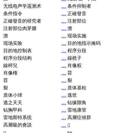
无线电声学遥测术
…
条件抑制者
条件指令
…
正確發音
正確發音的研究者
…
注射部位
注射部位肉芽腫
…
澹
澹
…
现场实施
现场实验
…
目的地指示掩码
目的地控制表
…
程序分段
程序分段结构
…
線桄子
線桿兒
…
肖像权
肖像権
…
苕
苕
…
裂
裂
…
质体基粒
质体小球
…
逃世
逃之天天
…
钻缘隙角
钻胸甲科
…
雷地康管
雷地斯特系统
…
高層症候群
高層級的會談
…
𧘞