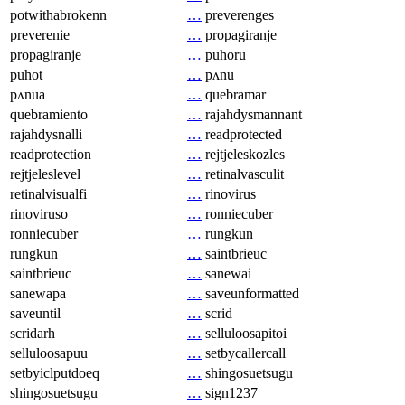
potwithabrokenn
…
preverenges
preverenie
…
propagiranje
propagiranje
…
puhoru
puhot
…
pʌnu
pʌnua
…
quebramar
quebramiento
…
rajahdysmannant
rajahdysnalli
…
readprotected
readprotection
…
rejtjeleskozles
rejtjeleslevel
…
retinalvasculit
retinalvisualfi
…
rinovirus
rinoviruso
…
ronniecuber
ronniecuber
…
rungkun
rungkun
…
saintbrieuc
saintbrieuc
…
sanewai
sanewapa
…
saveunformatted
saveuntil
…
scrid
scridarh
…
selluloosapitoi
selluloosapuu
…
setbycallercall
setbyiclputdoeq
…
shingosuetsugu
shingosuetsugu
…
sign1237