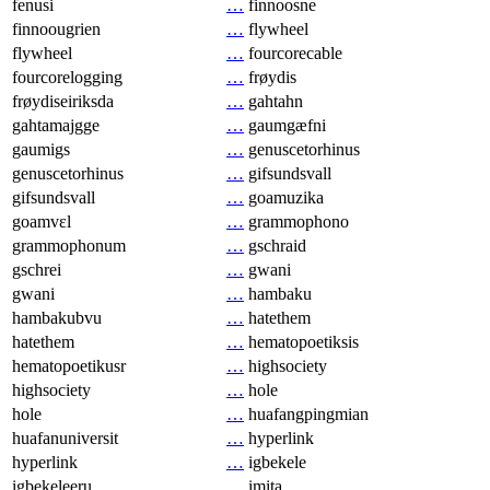
fenusi
…
finnoosne
finnoougrien
…
flywheel
flywheel
…
fourcorecable
fourcorelogging
…
frøydis
frøydiseiriksda
…
gahtahn
gahtamajgge
…
gaumgæfni
gaumigs
…
genuscetorhinus
genuscetorhinus
…
gifsundsvall
gifsundsvall
…
goamuzika
goamvɛl
…
grammophono
grammophonum
…
gschraid
gschrei
…
gwani
gwani
…
hambaku
hambakubvu
…
hatethem
hatethem
…
hematopoetiksis
hematopoetikusr
…
highsociety
highsociety
…
hole
hole
…
huafangpingmian
huafanuniversit
…
hyperlink
hyperlink
…
igbekele
igbekeleeru
…
imita