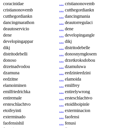
coracinidae
…
cristianonovemb
cristianonovemb
…
cutthegordiankn
cutthegordiankn
…
dancingmania
dancingmarathon
…
deautorregulaci
deautoservicio
…
dene
dene
…
developingangle
developingappar
…
dikj
dikj
…
distritodebelle
distritodebelli
…
donosnymgłosem
donoso
…
drzetkroksdobou
drzetnadvodou
…
dzamuluwa
dzamuna
…
eedzinieedzini
eedzitne
…
elamoida
elamoiminen
…
emilfrey
emilfriedrichka
…
entirelywrong
entiremale
…
ersteschlachtvo
ersteschlachtvo
…
etoidiboipinle
etoifeyinti
…
exterminacion
exterminado
…
faofensi
faofensishil
…
fenusi