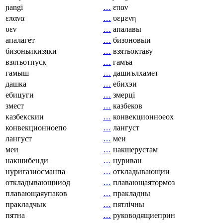
ɲangi
…
επαν
επανα
…
υεμενη
υεν
…
апалавы
апалагет
…
бизоновыи
бизоньикизяки
…
взятьоктаву
взятьотпуск
…
гамъа
гамыш
…
дашиълхамет
дашка
…
ебихэи
ебицуги
…
змерці
змест
…
казбеков
казбекскии
…
конвекционноеох
конвекционноепо
…
лангуст
лангуст
…
меи
меи
…
накшерустам
накшибенди
…
нуриван
нуригазиосманпа
…
откладывающии
откладывающииод
…
плавающаятормоз
плавающаяупаков
…
пракладны
пракладчык
…
пятлічны
пятна
…
руководящиеприн