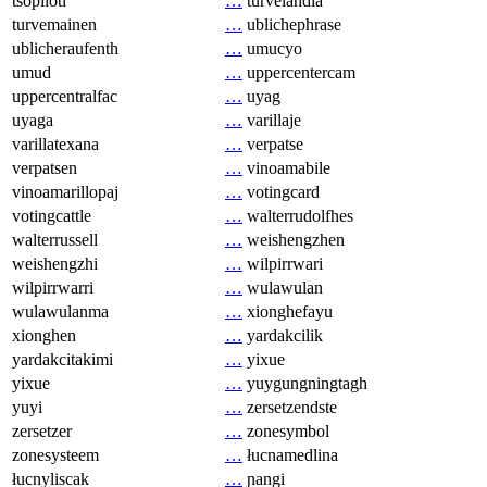
tsopilotl
…
turvelandia
turvemainen
…
ublichephrase
ublicheraufenth
…
umucyo
umud
…
uppercentercam
uppercentralfac
…
uyag
uyaga
…
varillaje
varillatexana
…
verpatse
verpatsen
…
vinoamabile
vinoamarillopaj
…
votingcard
votingcattle
…
walterrudolfhes
walterrussell
…
weishengzhen
weishengzhi
…
wilpirrwari
wilpirrwarri
…
wulawulan
wulawulanma
…
xionghefayu
xionghen
…
yardakcilik
yardakcitakimi
…
yixue
yixue
…
yuygungningtagh
yuyi
…
zersetzendste
zersetzer
…
zonesymbol
zonesysteem
…
łucnamedlina
łucnyliscak
…
ɲangi