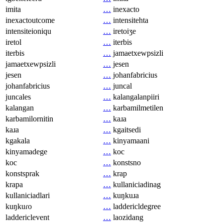
imita
…
inexacto
inexactoutcome
…
intensitehta
intensiteioniqu
…
iretoiʒe
iretol
…
iterbis
iterbis
…
jamaetxewpsizli
jamaetxewpsizli
…
jesen
jesen
…
johanfabricius
johanfabricius
…
juncal
juncales
…
kalangalanpiiri
kalangan
…
karbamilmetilen
karbamilornitin
…
kaɹa
kaɹa
…
kgaitsedi
kgakala
…
kinyamaani
kinyamadege
…
koc
koc
…
konstsno
konstsprak
…
krap
krapa
…
kullaniciadinag
kullaniciadlari
…
kuŋkuɹa
kuŋkuɾo
…
laddericldegree
laddericlevent
…
laozidang