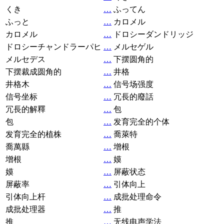
くき
…
ふってん
ふっと
…
カロメル
カロメル
…
ドロシーダンドリッジ
ドロシーチャンドラーパヒ
…
メルセゲル
メルセデス
…
下摆圆角的
下摆裁成圆角的
…
井格
井格木
…
信号场强度
信号坐标
…
冗長的廢話
冗長的解釋
…
包
包
…
发育完全的个体
发育完全的植株
…
喬萊特
喬萬縣
…
增根
增根
…
嫫
嫫
…
屏蔽状态
屏蔽率
…
引体向上
引体向上杆
…
成批处理命令
成批处理器
…
推
推
…
无线电声学法