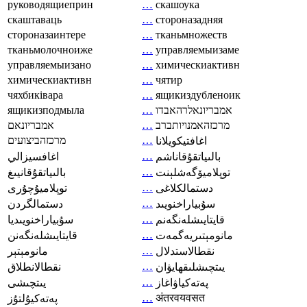
руководящиеприн
…
скашоука
скаштаваць
…
стороназадняя
стороназаинтере
…
тканьмножеств
тканьмолочноиже
…
управляемыизаме
управляемыизано
…
химическиактивн
химическиактивн
…
чятир
чяхбиківара
…
ящикиздубленоик
ящикизподмыла
…
אמבריונאלרהאבדו
אמבריונאם
…
מרכזהאמנויותברב
מרכזהביצועים
…
اغافتيكويلانا
…
بالىياتقۇقاناشم
اغافسيزالي
…
توپلاميۆگەشلېنت
بالىياتقۇقانيىغ
…
دستمالکلاغی
توپلاميۇچۇرى
…
سۇبياراخنويىد
دستمالگردن
…
قايتايىشلەنگەنم
سۇبياراخنويىديا
…
مانومېتىريەگمەت
قايتايىشلەنگەنن
…
نقطالاستدلال
مانومېتېر
…
يىتچىشلىقھايۋان
نقطالانطلاق
…
پەتەكياۋاغاز
يىتچىشى
…
अंतरवयवसत
پەتەكيۇلتۇز