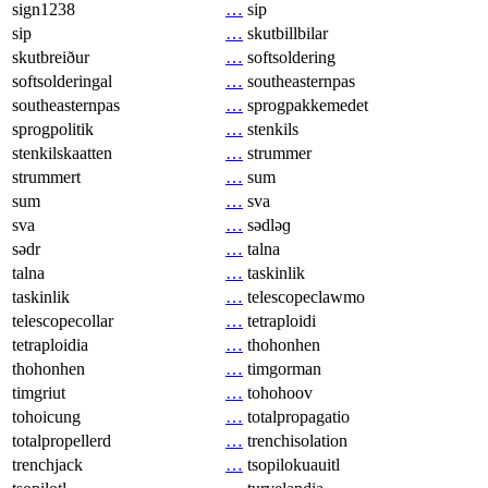
sign1238
…
sip
sip
…
skutbillbilar
skutbreiður
…
softsoldering
softsolderingal
…
southeasternpas
southeasternpas
…
sprogpakkemedet
sprogpolitik
…
stenkils
stenkilskaatten
…
strummer
strummert
…
sum
sum
…
sva
sva
…
sədləɡ
sədr
…
talna
talna
…
taskinlik
taskinlik
…
telescopeclawmo
telescopecollar
…
tetraploidi
tetraploidia
…
thohonhen
thohonhen
…
timgorman
timgriut
…
tohohoov
tohoicung
…
totalpropagatio
totalpropellerd
…
trenchisolation
trenchjack
…
tsopilokuauitl