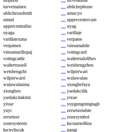
tsopilotl
…
turvelandia
turvemainen
…
ublichephrase
ublicheraufenth
…
umucyo
umud
…
uppercentercam
uppercentralfac
…
uyag
uyaga
…
varillaje
varillatexana
…
verpatse
verpatsen
…
vinoamabile
vinoamarillopaj
…
votingcard
votingcattle
…
walterrudolfhes
walterrussell
…
weishengzhen
weishengzhi
…
wilpirrwari
wilpirrwarri
…
wulawulan
wulawulanma
…
xionghefayu
xionghen
…
yardakcilik
yardakcitakimi
…
yixue
yixue
…
yuygungningtagh
yuyi
…
zersetzendste
zersetzer
…
zonesymbol
zonesysteem
…
łucnamedlina
łucnyliscak
…
ɲangi