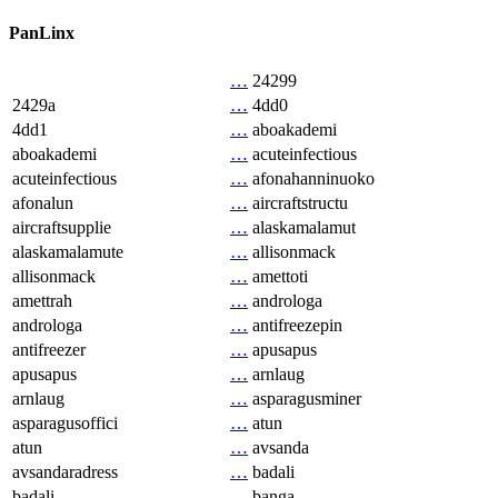
PanLinx
…
24299
2429a
…
4dd0
4dd1
…
aboakademi
aboakademi
…
acuteinfectious
acuteinfectious
…
afonahanninuoko
afonalun
…
aircraftstructu
aircraftsupplie
…
alaskamalamut
alaskamalamute
…
allisonmack
allisonmack
…
amettoti
amettrah
…
androloga
androloga
…
antifreezepin
antifreezer
…
apusapus
apusapus
…
arnlaug
arnlaug
…
asparagusminer
asparagusoffici
…
atun
atun
…
avsanda
avsandaradress
…
badali
badali
…
banga