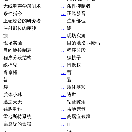
无线电声学遥测术
…
条件抑制者
条件指令
…
正確發音
正確發音的研究者
…
注射部位
注射部位肉芽腫
…
澹
澹
…
现场实施
现场实验
…
目的地指示掩码
目的地控制表
…
程序分段
程序分段结构
…
線桄子
線桿兒
…
肖像权
肖像権
…
苕
苕
…
裂
裂
…
质体基粒
质体小球
…
逃世
逃之天天
…
钻缘隙角
钻胸甲科
…
雷地康管
雷地斯特系统
…
高層症候群
高層級的會談
…
𧘞