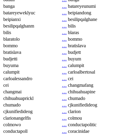
banga
…
batareyeunumi
batareyeweklyuc
…
beipiandong
beipianxi
…
besilipqalghane
besilipqalghanm
…
bilis
bilis
…
blaras
blaratolo
…
bommo
bommo
…
bratislava
bratislava
…
budjett
budjetti
…
buyum
buyuma
…
calumpit
calumpit
…
carloalbertosal
carloalessandro
…
cei
cei
…
changmafang
changmai
…
chihuahuapine
chihuahuaprickl
…
chumado
chumado
…
cjkunifiedideog
cjkunifiedideog
…
clarion
clarionangelfis
…
colmou
colmowo
…
conductapolitic
conductapoll
…
coracinidae