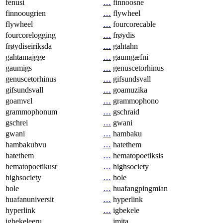
fenusi
…
finnoosne
finnoougrien
…
flywheel
flywheel
…
fourcorecable
fourcorelogging
…
frøydis
frøydiseiriksda
…
gahtahn
gahtamajgge
…
gaumgæfni
gaumigs
…
genuscetorhinus
genuscetorhinus
…
gifsundsvall
gifsundsvall
…
goamuzika
goamvɛl
…
grammophono
grammophonum
…
gschraid
gschrei
…
gwani
gwani
…
hambaku
hambakubvu
…
hatethem
hatethem
…
hematopoetiksis
hematopoetikusr
…
highsociety
highsociety
…
hole
hole
…
huafangpingmian
huafanuniversit
…
hyperlink
hyperlink
…
igbekele
igbekeleeru
…
imita