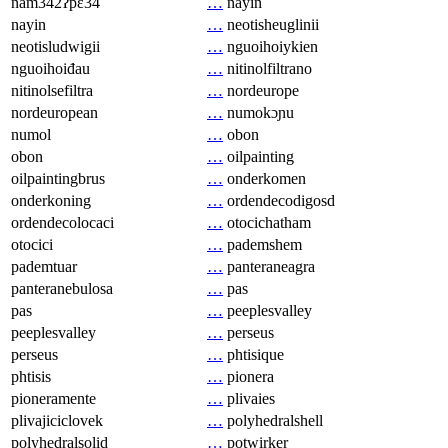
nam342ʔpɛ34
…
nayin
nayin
…
neotisheuglinii
neotisludwigii
…
nguoihoiykien
nguoihoiđau
…
nitinolfiltrano
nitinolsefiltra
…
nordeurope
nordeuropean
…
numokɔɲu
numol
…
obon
obon
…
oilpainting
oilpaintingbrus
…
onderkomen
onderkoning
…
ordendecodigosd
ordendecolocaci
…
otocichatham
otocici
…
pademshem
pademtuar
…
panteraneagra
panteranebulosa
…
pas
pas
…
peeplesvalley
peeplesvalley
…
perseus
perseus
…
phtisique
phtisis
…
pionera
pioneramente
…
plivaies
plivajiciclovek
…
polyhedralshell
polyhedralsolid
…
potwirker