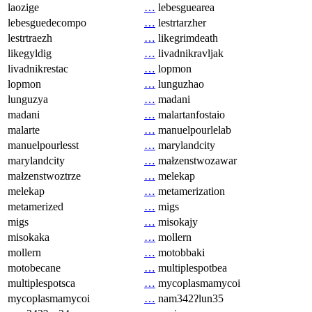
laozige
…
lebesguearea
lebesguedecompo
…
lestrtarzher
lestrtraezh
…
likegrimdeath
likegyldig
…
livadnikravljak
livadnikrestac
…
lopmon
lopmon
…
lunguzhao
lunguzya
…
madani
madani
…
malartanfostaio
malarte
…
manuelpourlelab
manuelpourlesst
…
marylandcity
marylandcity
…
małzenstwozawar
małzenstwoztrze
…
melekap
melekap
…
metamerization
metamerized
…
migs
migs
…
misokajy
misokaka
…
mollern
mollern
…
motobbaki
motobecane
…
multiplespotbea
multiplespotsca
…
mycoplasmamycoi
mycoplasmamycoi
…
nam342ʔlun35