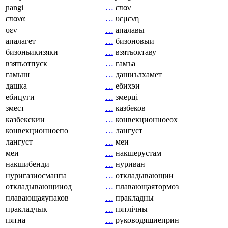
ɲangi
…
επαν
επανα
…
υεμενη
υεν
…
апалавы
апалагет
…
бизоновыи
бизоньикизяки
…
взятьоктаву
взятьотпуск
…
гамъа
гамыш
…
дашиълхамет
дашка
…
ебихэи
ебицуги
…
змерці
змест
…
казбеков
казбекскии
…
конвекционноеох
конвекционноепо
…
лангуст
лангуст
…
меи
меи
…
накшерустам
накшибенди
…
нуриван
нуригазиосманпа
…
откладывающии
откладывающииод
…
плавающаятормоз
плавающаяупаков
…
пракладны
пракладчык
…
пятлічны
пятна
…
руководящиеприн