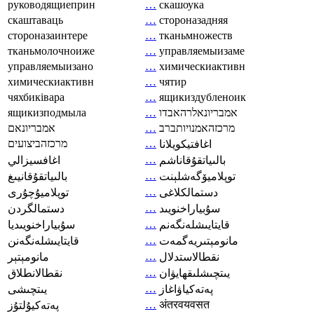
руководящиеприн
…
скашоука
скаштаваць
…
стороназадняя
стороназаинтере
…
тканьмножеств
тканьмолочноиже
…
управляемыизаме
управляемыизано
…
химическиактивн
химическиактивн
…
чятир
чяхбиківара
…
ящикиздубленоик
ящикизподмыла
…
אמבריונאלרהאבדו
אמבריונאם
…
מרכזהאמנויותברב
מרכזהביצועים
…
اغافتيكويلانا
…
بالىياتقۇقاناشم
اغافسيزالي
…
توپلاميۆگەشلېنت
بالىياتقۇقانيىغ
…
دستمالکلاغی
توپلاميۇچۇرى
…
سۇبياراخنويىد
دستمالگردن
…
قايتايىشلەنگەنم
سۇبياراخنويىديا
…
مانومېتىريەگمەت
قايتايىشلەنگەنن
…
نقطالاستدلال
مانومېتېر
…
يىتچىشلىقھايۋان
نقطالانطلاق
…
پەتەكياۋاغاز
يىتچىشى
…
अंतरवयवसत
پەتەكيۇلتۇز