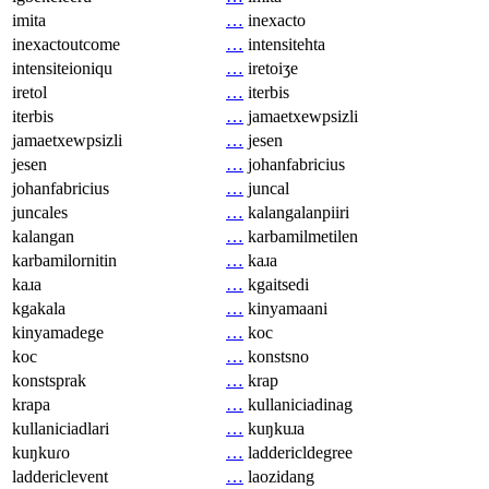
imita
…
inexacto
inexactoutcome
…
intensitehta
intensiteioniqu
…
iretoiʒe
iretol
…
iterbis
iterbis
…
jamaetxewpsizli
jamaetxewpsizli
…
jesen
jesen
…
johanfabricius
johanfabricius
…
juncal
juncales
…
kalangalanpiiri
kalangan
…
karbamilmetilen
karbamilornitin
…
kaɹa
kaɹa
…
kgaitsedi
kgakala
…
kinyamaani
kinyamadege
…
koc
koc
…
konstsno
konstsprak
…
krap
krapa
…
kullaniciadinag
kullaniciadlari
…
kuŋkuɹa
kuŋkuɾo
…
laddericldegree
laddericlevent
…
laozidang