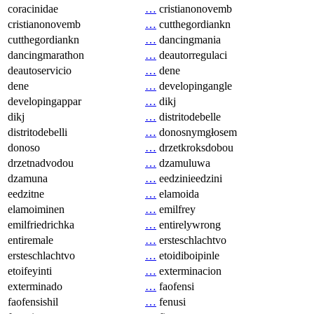
coracinidae
…
cristianonovemb
cristianonovemb
…
cutthegordiankn
cutthegordiankn
…
dancingmania
dancingmarathon
…
deautorregulaci
deautoservicio
…
dene
dene
…
developingangle
developingappar
…
dikj
dikj
…
distritodebelle
distritodebelli
…
donosnymgłosem
donoso
…
drzetkroksdobou
drzetnadvodou
…
dzamuluwa
dzamuna
…
eedzinieedzini
eedzitne
…
elamoida
elamoiminen
…
emilfrey
emilfriedrichka
…
entirelywrong
entiremale
…
ersteschlachtvo
ersteschlachtvo
…
etoidiboipinle
etoifeyinti
…
exterminacion
exterminado
…
faofensi
faofensishil
…
fenusi