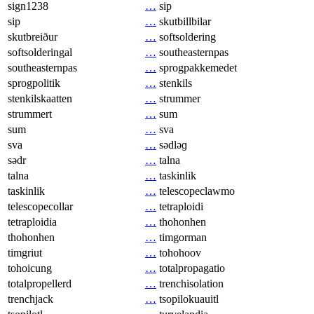
sign1238
…
sip
sip
…
skutbillbilar
skutbreiður
…
softsoldering
softsolderingal
…
southeasternpas
southeasternpas
…
sprogpakkemedet
sprogpolitik
…
stenkils
stenkilskaatten
…
strummer
strummert
…
sum
sum
…
sva
sva
…
sədləɡ
sədr
…
talna
talna
…
taskinlik
taskinlik
…
telescopeclawmo
telescopecollar
…
tetraploidi
tetraploidia
…
thohonhen
thohonhen
…
timgorman
timgriut
…
tohohoov
tohoicung
…
totalpropagatio
totalpropellerd
…
trenchisolation
trenchjack
…
tsopilokuauitl