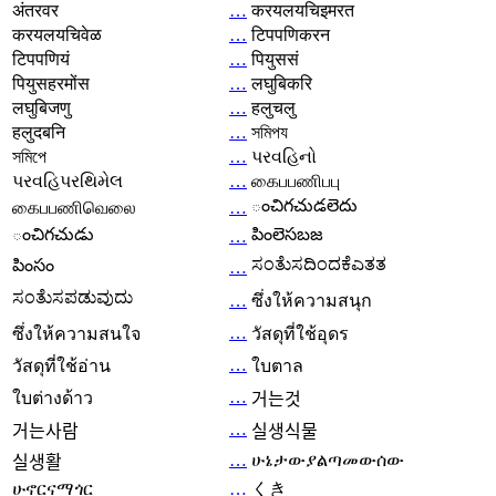
अंतरवर
…
करयलयचिइमरत
करयलयचिवेळ
…
टिपपणिकरन
टिपपणियं
…
पियुससं
पियुसहरमोंस
…
लघुबिकरि
लघुबिजणु
…
हलुचलु
हलुदबनि
…
সমিপয
সমিপে
…
પરવહિનો
પરવહિપરથિમેલ
…
கைபபணிபபு
ంచిగచుడలెదు
கைபபணிவெலை
…
ంచిగచుడు
పింలెసబజ
…
ಸಂತೆುಸದಿಂದಕೆಎತತ
పింసం
…
ಸಂತೆುಸಪಡುವುದು
…
ซึ่งให้ความสนุก
…
ซึ่งให้ความสนใจ
วัสดุที่ใช้อุดร
…
วัสดุที่ใช้อ่าน
ใบตาล
…
ใบต่างด้าว
거는것
…
거는사람
실생식물
…
ሁኔታውያልጣመውሰው
실생활
ሁኖርናማጎር
…
くき