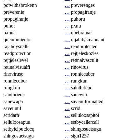
potwithabrokenn
…
preverenges
preverenie
…
propagiranje
propagiranje
…
puhoru
puhot
…
pʌnu
pʌnua
…
quebramar
quebramiento
…
rajahdysmannant
rajahdysnalli
…
readprotected
readprotection
…
rejtjeleskozles
rejtjeleslevel
…
retinalvasculit
retinalvisualfi
…
rinovirus
rinoviruso
…
ronniecuber
ronniecuber
…
rungkun
rungkun
…
saintbrieuc
saintbrieuc
…
sanewai
sanewapa
…
saveunformatted
saveuntil
…
scrid
scridarh
…
selluloosapitoi
selluloosapuu
…
setbycallercall
setbyiclputdoeq
…
shingosuetsugu
shingosuetsugu
…
sign1237