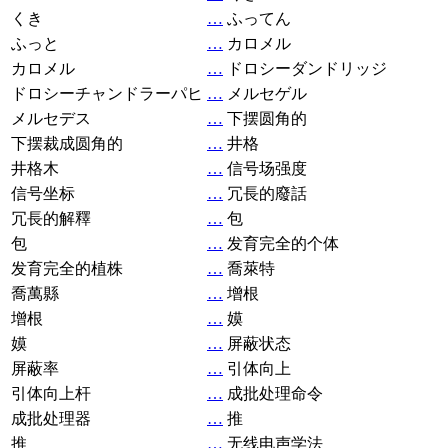
くき
…
ふってん
ふっと
…
カロメル
カロメル
…
ドロシーダンドリッジ
ドロシーチャンドラーパヒ
…
メルセゲル
メルセデス
…
下摆圆角的
下摆裁成圆角的
…
井格
井格木
…
信号场强度
信号坐标
…
冗長的廢話
冗長的解釋
…
包
包
…
发育完全的个体
发育完全的植株
…
喬萊特
喬萬縣
…
增根
增根
…
嫫
嫫
…
屏蔽状态
屏蔽率
…
引体向上
引体向上杆
…
成批处理命令
成批处理器
…
推
推
…
无线电声学法