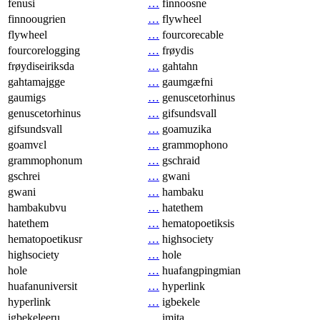
fenusi
…
finnoosne
finnoougrien
…
flywheel
flywheel
…
fourcorecable
fourcorelogging
…
frøydis
frøydiseiriksda
…
gahtahn
gahtamajgge
…
gaumgæfni
gaumigs
…
genuscetorhinus
genuscetorhinus
…
gifsundsvall
gifsundsvall
…
goamuzika
goamvɛl
…
grammophono
grammophonum
…
gschraid
gschrei
…
gwani
gwani
…
hambaku
hambakubvu
…
hatethem
hatethem
…
hematopoetiksis
hematopoetikusr
…
highsociety
highsociety
…
hole
hole
…
huafangpingmian
huafanuniversit
…
hyperlink
hyperlink
…
igbekele
igbekeleeru
…
imita