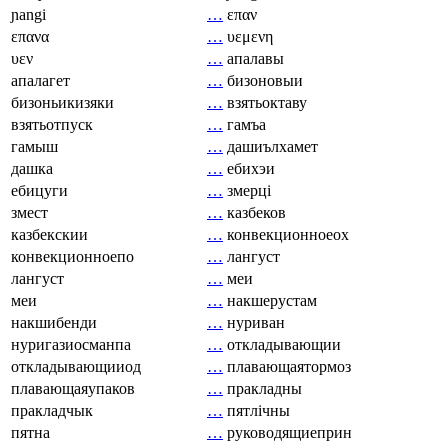
ɲangi
…
επαν
επανα
…
υεμενη
υεν
…
апалавы
апалагет
…
бизоновыи
бизоньикизяки
…
взятьоктаву
взятьотпуск
…
гамъа
гамыш
…
дашиълхамет
дашка
…
ебихэи
ебицуги
…
змерці
змест
…
казбеков
казбекскии
…
конвекционноеох
конвекционноепо
…
лангуст
лангуст
…
меи
меи
…
накшерустам
накшибенди
…
нуриван
нуригазиосманпа
…
откладывающии
откладывающииод
…
плавающаятормоз
плавающаяупаков
…
пракладны
пракладчык
…
пятлічны
пятна
…
руководящиеприн