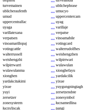
tsopilotl
…
turvelandia
turvemainen
…
ublichephrase
ublicheraufenth
…
umucyo
umud
…
uppercentercam
uppercentralfac
…
uyag
uyaga
…
varillaje
varillatexana
…
verpatse
verpatsen
…
vinoamabile
vinoamarillopaj
…
votingcard
votingcattle
…
walterrudolfhes
walterrussell
…
weishengzhen
weishengzhi
…
wilpirrwari
wilpirrwarri
…
wulawulan
wulawulanma
…
xionghefayu
xionghen
…
yardakcilik
yardakcitakimi
…
yixue
yixue
…
yuygungningtagh
yuyi
…
zersetzendste
zersetzer
…
zonesymbol
zonesysteem
…
łucnamedlina
łucnyliscak
…
ɲangi