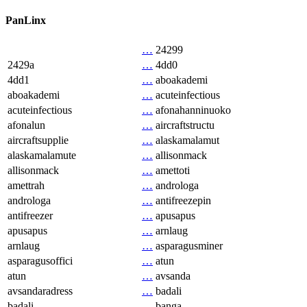
PanLinx
…
24299
2429a
…
4dd0
4dd1
…
aboakademi
aboakademi
…
acuteinfectious
acuteinfectious
…
afonahanninuoko
afonalun
…
aircraftstructu
aircraftsupplie
…
alaskamalamut
alaskamalamute
…
allisonmack
allisonmack
…
amettoti
amettrah
…
androloga
androloga
…
antifreezepin
antifreezer
…
apusapus
apusapus
…
arnlaug
arnlaug
…
asparagusminer
asparagusoffici
…
atun
atun
…
avsanda
avsandaradress
…
badali
badali
…
banga