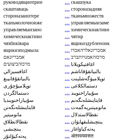
руководящиеприн
…
скашоука
скаштаваць
…
стороназадняя
стороназаинтере
…
тканьмножеств
тканьмолочноиже
…
управляемыизаме
управляемыизано
…
химическиактивн
химическиактивн
…
чятир
чяхбиківара
…
ящикиздубленоик
ящикизподмыла
…
אמבריונאלרהאבדו
אמבריונאם
…
מרכזהאמנויותברב
מרכזהביצועים
…
اغافتيكويلانا
…
بالىياتقۇقاناشم
اغافسيزالي
…
توپلاميۆگەشلېنت
بالىياتقۇقانيىغ
…
دستمالکلاغی
توپلاميۇچۇرى
…
سۇبياراخنويىد
دستمالگردن
…
قايتايىشلەنگەنم
سۇبياراخنويىديا
…
مانومېتىريەگمەت
قايتايىشلەنگەنن
…
نقطالاستدلال
مانومېتېر
…
يىتچىشلىقھايۋان
نقطالانطلاق
…
پەتەكياۋاغاز
يىتچىشى
…
अंतरवयवसत
پەتەكيۇلتۇز