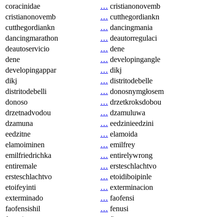
coracinidae
…
cristianonovemb
cristianonovemb
…
cutthegordiankn
cutthegordiankn
…
dancingmania
dancingmarathon
…
deautorregulaci
deautoservicio
…
dene
dene
…
developingangle
developingappar
…
dikj
dikj
…
distritodebelle
distritodebelli
…
donosnymgłosem
donoso
…
drzetkroksdobou
drzetnadvodou
…
dzamuluwa
dzamuna
…
eedzinieedzini
eedzitne
…
elamoida
elamoiminen
…
emilfrey
emilfriedrichka
…
entirelywrong
entiremale
…
ersteschlachtvo
ersteschlachtvo
…
etoidiboipinle
etoifeyinti
…
exterminacion
exterminado
…
faofensi
faofensishil
…
fenusi