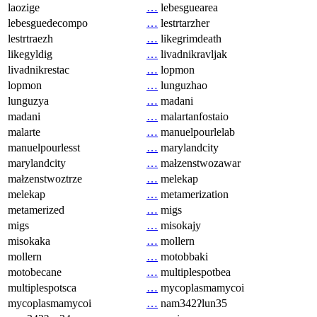
laozige
…
lebesguearea
lebesguedecompo
…
lestrtarzher
lestrtraezh
…
likegrimdeath
likegyldig
…
livadnikravljak
livadnikrestac
…
lopmon
lopmon
…
lunguzhao
lunguzya
…
madani
madani
…
malartanfostaio
malarte
…
manuelpourlelab
manuelpourlesst
…
marylandcity
marylandcity
…
małzenstwozawar
małzenstwoztrze
…
melekap
melekap
…
metamerization
metamerized
…
migs
migs
…
misokajy
misokaka
…
mollern
mollern
…
motobbaki
motobecane
…
multiplespotbea
multiplespotsca
…
mycoplasmamycoi
mycoplasmamycoi
…
nam342ʔlun35