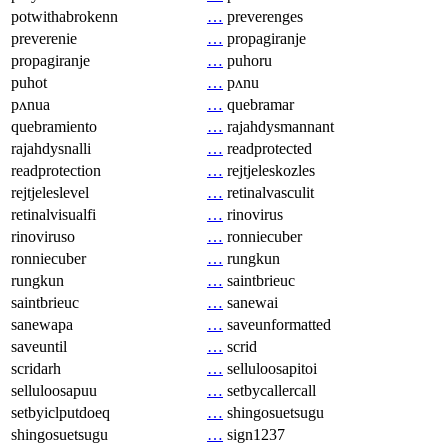
potwithabrokenn
…
preverenges
preverenie
…
propagiranje
propagiranje
…
puhoru
puhot
…
pʌnu
pʌnua
…
quebramar
quebramiento
…
rajahdysmannant
rajahdysnalli
…
readprotected
readprotection
…
rejtjeleskozles
rejtjeleslevel
…
retinalvasculit
retinalvisualfi
…
rinovirus
rinoviruso
…
ronniecuber
ronniecuber
…
rungkun
rungkun
…
saintbrieuc
saintbrieuc
…
sanewai
sanewapa
…
saveunformatted
saveuntil
…
scrid
scridarh
…
selluloosapitoi
selluloosapuu
…
setbycallercall
setbyiclputdoeq
…
shingosuetsugu
shingosuetsugu
…
sign1237