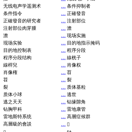
无线电声学遥测术
…
条件抑制者
条件指令
…
正確發音
正確發音的研究者
…
注射部位
注射部位肉芽腫
…
澹
澹
…
现场实施
现场实验
…
目的地指示掩码
目的地控制表
…
程序分段
程序分段结构
…
線桄子
線桿兒
…
肖像权
肖像権
…
苕
苕
…
裂
裂
…
质体基粒
质体小球
…
逃世
逃之天天
…
钻缘隙角
钻胸甲科
…
雷地康管
雷地斯特系统
…
高層症候群
高層級的會談
…
𧘞