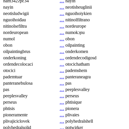
nam342ʔpɛ34
…
nayin
nayin
…
neotisheuglinii
neotisludwigii
…
nguoihoiykien
nguoihoiđau
…
nitinolfiltrano
nitinolsefiltra
…
nordeurope
nordeuropean
…
numokɔɲu
numol
…
obon
obon
…
oilpainting
oilpaintingbrus
…
onderkomen
onderkoning
…
ordendecodigosd
ordendecolocaci
…
otocichatham
otocici
…
pademshem
pademtuar
…
panteraneagra
panteranebulosa
…
pas
pas
…
peeplesvalley
peeplesvalley
…
perseus
perseus
…
phtisique
phtisis
…
pionera
pioneramente
…
plivaies
plivajiciclovek
…
polyhedralshell
polyhedralsolid
…
potwirker