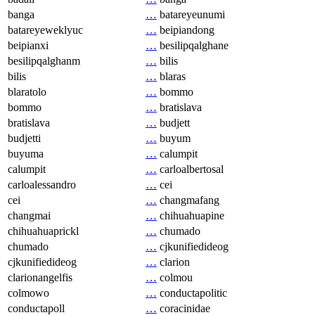
banga
…
batareyeunumi
batareyeweklyuc
…
beipiandong
beipianxi
…
besilipqalghane
besilipqalghanm
…
bilis
bilis
…
blaras
blaratolo
…
bommo
bommo
…
bratislava
bratislava
…
budjett
budjetti
…
buyum
buyuma
…
calumpit
calumpit
…
carloalbertosal
carloalessandro
…
cei
cei
…
changmafang
changmai
…
chihuahuapine
chihuahuaprickl
…
chumado
chumado
…
cjkunifiedideog
cjkunifiedideog
…
clarion
clarionangelfis
…
colmou
colmowo
…
conductapolitic
conductapoll
…
coracinidae