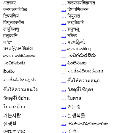
अंतरवर
…
करयलयचिइमरत
करयलयचिवेळ
…
टिपपणिकरन
टिपपणियं
…
पियुससं
पियुसहरमोंस
…
लघुबिकरि
लघुबिजणु
…
हलुचलु
हलुदबनि
…
সমিপয
সমিপে
…
પરવહિનો
પરવહિપરથિમેલ
…
கைபபணிபபு
ంచిగచుడలెదు
கைபபணிவெலை
…
ంచిగచుడు
పింలెసబజ
…
ಸಂತೆುಸದಿಂದಕೆಎತತ
పింసం
…
ಸಂತೆುಸಪಡುವುದು
…
ซึ่งให้ความสนุก
…
ซึ่งให้ความสนใจ
วัสดุที่ใช้อุดร
…
วัสดุที่ใช้อ่าน
ใบตาล
…
ใบต่างด้าว
거는것
…
거는사람
실생식물
…
ሁኔታውያልጣመውሰው
실생활
ሁኖርናማጎር
…
くき