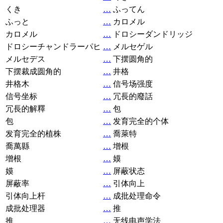
くき
…
ふってん
ふっと
…
カロメル
カロメル
…
ドロシーダンドリッジ
ドロシーチャンドラーパヒ
…
メルセゲル
メルセデス
…
下摆圆角的
下摆裁成圆角的
…
井格
井格木
…
信号场强度
信号坐标
…
冗長的廢話
冗長的解釋
…
包
包
…
发育完全的个体
发育完全的植株
…
喬萊特
喬萬縣
…
增根
增根
…
嫫
嫫
…
屏蔽状态
屏蔽率
…
引体向上
引体向上杆
…
成批处理命令
成批处理器
…
推
推
…
无线电声学法