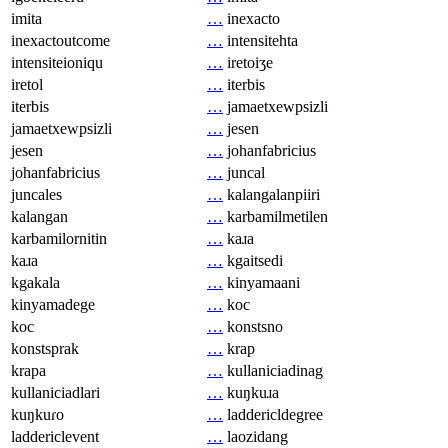
imita
…
inexacto
inexactoutcome
…
intensitehta
intensiteioniqu
…
iretoiʒe
iretol
…
iterbis
iterbis
…
jamaetxewpsizli
jamaetxewpsizli
…
jesen
jesen
…
johanfabricius
johanfabricius
…
juncal
juncales
…
kalangalanpiiri
kalangan
…
karbamilmetilen
karbamilornitin
…
kaɹa
kaɹa
…
kgaitsedi
kgakala
…
kinyamaani
kinyamadege
…
koc
koc
…
konstsno
konstsprak
…
krap
krapa
…
kullaniciadinag
kullaniciadlari
…
kuŋkuɹa
kuŋkuɾo
…
laddericldegree
laddericlevent
…
laozidang