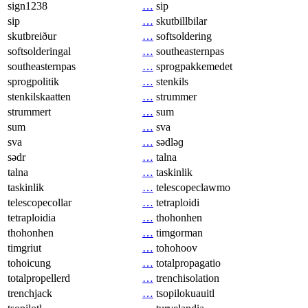
sign1238
…
sip
sip
…
skutbillbilar
skutbreiður
…
softsoldering
softsolderingal
…
southeasternpas
southeasternpas
…
sprogpakkemedet
sprogpolitik
…
stenkils
stenkilskaatten
…
strummer
strummert
…
sum
sum
…
sva
sva
…
sədləɡ
sədr
…
talna
talna
…
taskinlik
taskinlik
…
telescopeclawmo
telescopecollar
…
tetraploidi
tetraploidia
…
thohonhen
thohonhen
…
timgorman
timgriut
…
tohohoov
tohoicung
…
totalpropagatio
totalpropellerd
…
trenchisolation
trenchjack
…
tsopilokuauitl