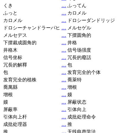
くき
…
ふってん
ふっと
…
カロメル
カロメル
…
ドロシーダンドリッジ
ドロシーチャンドラーパヒ
…
メルセゲル
メルセデス
…
下摆圆角的
下摆裁成圆角的
…
井格
井格木
…
信号场强度
信号坐标
…
冗長的廢話
冗長的解釋
…
包
包
…
发育完全的个体
发育完全的植株
…
喬萊特
喬萬縣
…
增根
增根
…
嫫
嫫
…
屏蔽状态
屏蔽率
…
引体向上
引体向上杆
…
成批处理命令
成批处理器
…
推
推
…
无线电声学法