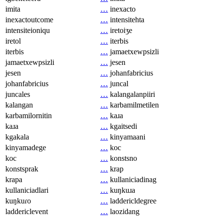
imita
…
inexacto
inexactoutcome
…
intensitehta
intensiteioniqu
…
iretoiʒe
iretol
…
iterbis
iterbis
…
jamaetxewpsizli
jamaetxewpsizli
…
jesen
jesen
…
johanfabricius
johanfabricius
…
juncal
juncales
…
kalangalanpiiri
kalangan
…
karbamilmetilen
karbamilornitin
…
kaɹa
kaɹa
…
kgaitsedi
kgakala
…
kinyamaani
kinyamadege
…
koc
koc
…
konstsno
konstsprak
…
krap
krapa
…
kullaniciadinag
kullaniciadlari
…
kuŋkuɹa
kuŋkuɾo
…
laddericldegree
laddericlevent
…
laozidang