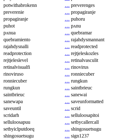
potwithabrokenn
…
preverenges
preverenie
…
propagiranje
propagiranje
…
puhoru
puhot
…
pʌnu
pʌnua
…
quebramar
quebramiento
…
rajahdysmannant
rajahdysnalli
…
readprotected
readprotection
…
rejtjeleskozles
rejtjeleslevel
…
retinalvasculit
retinalvisualfi
…
rinovirus
rinoviruso
…
ronniecuber
ronniecuber
…
rungkun
rungkun
…
saintbrieuc
saintbrieuc
…
sanewai
sanewapa
…
saveunformatted
saveuntil
…
scrid
scridarh
…
selluloosapitoi
selluloosapuu
…
setbycallercall
setbyiclputdoeq
…
shingosuetsugu
shingosuetsugu
…
sign1237