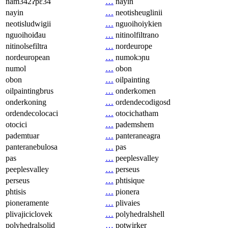
nam342ʔpɛ34
…
nayin
nayin
…
neotisheuglinii
neotisludwigii
…
nguoihoiykien
nguoihoiđau
…
nitinolfiltrano
nitinolsefiltra
…
nordeurope
nordeuropean
…
numokɔɲu
numol
…
obon
obon
…
oilpainting
oilpaintingbrus
…
onderkomen
onderkoning
…
ordendecodigosd
ordendecolocaci
…
otocichatham
otocici
…
pademshem
pademtuar
…
panteraneagra
panteranebulosa
…
pas
pas
…
peeplesvalley
peeplesvalley
…
perseus
perseus
…
phtisique
phtisis
…
pionera
pioneramente
…
plivaies
plivajiciclovek
…
polyhedralshell
polyhedralsolid
…
potwirker