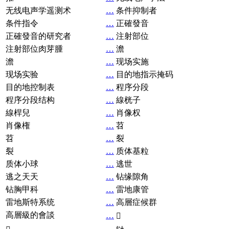
无线电声学遥测术
…
条件抑制者
条件指令
…
正確發音
正確發音的研究者
…
注射部位
注射部位肉芽腫
…
澹
澹
…
现场实施
现场实验
…
目的地指示掩码
目的地控制表
…
程序分段
程序分段结构
…
線桄子
線桿兒
…
肖像权
肖像権
…
苕
苕
…
裂
裂
…
质体基粒
质体小球
…
逃世
逃之天天
…
钻缘隙角
钻胸甲科
…
雷地康管
雷地斯特系统
…
高層症候群
高層級的會談
…
𧘞