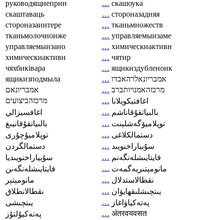
руководящиеприн
…
скашоука
скаштаваць
…
стороназадняя
стороназаинтере
…
тканьмножеств
тканьмолочноиже
…
управляемыизаме
управляемыизано
…
химическиактивн
химическиактивн
…
чятир
чяхбиківара
…
ящикиздубленоик
ящикизподмыла
…
אמבריונאלרהאבדו
אמבריונאם
…
מרכזהאמנויותברב
מרכזהביצועים
…
اغافتيكويلانا
…
بالىياتقۇقاناشم
اغافسيزالي
…
توپلاميۆگەشلېنت
بالىياتقۇقانيىغ
…
دستمالکلاغی
توپلاميۇچۇرى
…
سۇبياراخنويىد
دستمالگردن
…
قايتايىشلەنگەنم
سۇبياراخنويىديا
…
مانومېتىريەگمەت
قايتايىشلەنگەنن
…
نقطالاستدلال
مانومېتېر
…
يىتچىشلىقھايۋان
نقطالانطلاق
…
پەتەكياۋاغاز
يىتچىشى
…
अंतरवयवसत
پەتەكيۇلتۇز