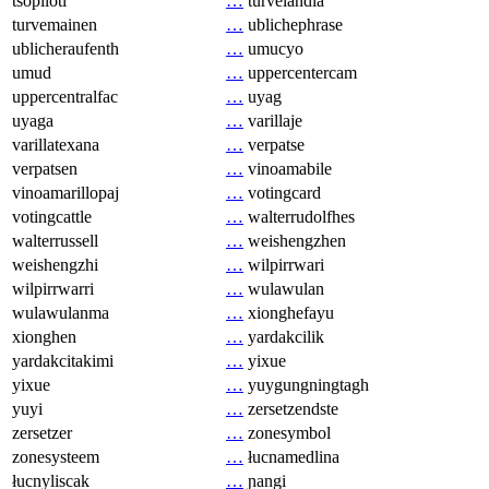
tsopilotl
…
turvelandia
turvemainen
…
ublichephrase
ublicheraufenth
…
umucyo
umud
…
uppercentercam
uppercentralfac
…
uyag
uyaga
…
varillaje
varillatexana
…
verpatse
verpatsen
…
vinoamabile
vinoamarillopaj
…
votingcard
votingcattle
…
walterrudolfhes
walterrussell
…
weishengzhen
weishengzhi
…
wilpirrwari
wilpirrwarri
…
wulawulan
wulawulanma
…
xionghefayu
xionghen
…
yardakcilik
yardakcitakimi
…
yixue
yixue
…
yuygungningtagh
yuyi
…
zersetzendste
zersetzer
…
zonesymbol
zonesysteem
…
łucnamedlina
łucnyliscak
…
ɲangi