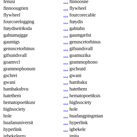
fenusi
…
finnoosne
finnoougrien
…
flywheel
flywheel
…
fourcorecable
fourcorelogging
…
frøydis
frøydiseiriksda
…
gahtahn
gahtamajgge
…
gaumgæfni
gaumigs
…
genuscetorhinus
genuscetorhinus
…
gifsundsvall
gifsundsvall
…
goamuzika
goamvɛl
…
grammophono
grammophonum
…
gschraid
gschrei
…
gwani
gwani
…
hambaku
hambakubvu
…
hatethem
hatethem
…
hematopoetiksis
hematopoetikusr
…
highsociety
highsociety
…
hole
hole
…
huafangpingmian
huafanuniversit
…
hyperlink
hyperlink
…
igbekele
igbekeleeru
…
imita