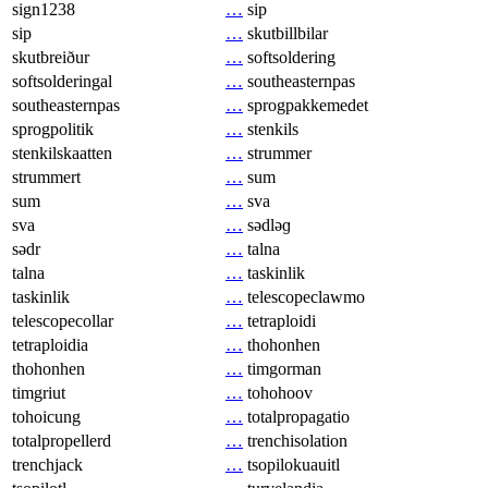
sign1238
…
sip
sip
…
skutbillbilar
skutbreiður
…
softsoldering
softsolderingal
…
southeasternpas
southeasternpas
…
sprogpakkemedet
sprogpolitik
…
stenkils
stenkilskaatten
…
strummer
strummert
…
sum
sum
…
sva
sva
…
sədləɡ
sədr
…
talna
talna
…
taskinlik
taskinlik
…
telescopeclawmo
telescopecollar
…
tetraploidi
tetraploidia
…
thohonhen
thohonhen
…
timgorman
timgriut
…
tohohoov
tohoicung
…
totalpropagatio
totalpropellerd
…
trenchisolation
trenchjack
…
tsopilokuauitl