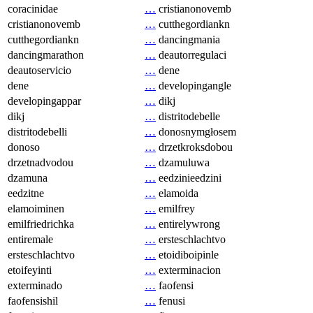
coracinidae
…
cristianonovemb
cristianonovemb
…
cutthegordiankn
cutthegordiankn
…
dancingmania
dancingmarathon
…
deautorregulaci
deautoservicio
…
dene
dene
…
developingangle
developingappar
…
dikj
dikj
…
distritodebelle
distritodebelli
…
donosnymgłosem
donoso
…
drzetkroksdobou
drzetnadvodou
…
dzamuluwa
dzamuna
…
eedzinieedzini
eedzitne
…
elamoida
elamoiminen
…
emilfrey
emilfriedrichka
…
entirelywrong
entiremale
…
ersteschlachtvo
ersteschlachtvo
…
etoidiboipinle
etoifeyinti
…
exterminacion
exterminado
…
faofensi
faofensishil
…
fenusi