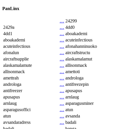
PanLinx
…
24299
2429a
…
4dd0
4dd1
…
aboakademi
aboakademi
…
acuteinfectious
acuteinfectious
…
afonahanninuoko
afonalun
…
aircraftstructu
aircraftsupplie
…
alaskamalamut
alaskamalamute
…
allisonmack
allisonmack
…
amettoti
amettrah
…
androloga
androloga
…
antifreezepin
antifreezer
…
apusapus
apusapus
…
arnlaug
arnlaug
…
asparagusminer
asparagusoffici
…
atun
atun
…
avsanda
avsandaradress
…
badali
badali
…
banga