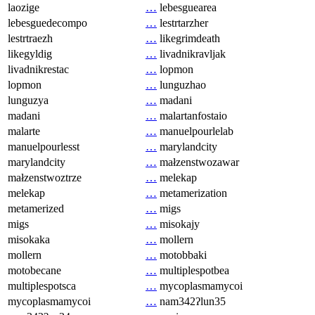
laozige
…
lebesguearea
lebesguedecompo
…
lestrtarzher
lestrtraezh
…
likegrimdeath
likegyldig
…
livadnikravljak
livadnikrestac
…
lopmon
lopmon
…
lunguzhao
lunguzya
…
madani
madani
…
malartanfostaio
malarte
…
manuelpourlelab
manuelpourlesst
…
marylandcity
marylandcity
…
małzenstwozawar
małzenstwoztrze
…
melekap
melekap
…
metamerization
metamerized
…
migs
migs
…
misokajy
misokaka
…
mollern
mollern
…
motobbaki
motobecane
…
multiplespotbea
multiplespotsca
…
mycoplasmamycoi
mycoplasmamycoi
…
nam342ʔlun35