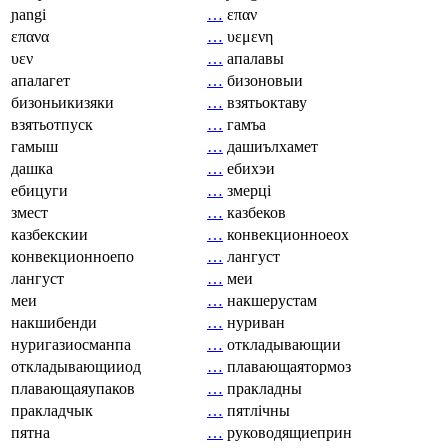
ɲangi
…
επαν
επανα
…
υεμενη
υεν
…
апалавы
апалагет
…
бизоновыи
бизоньикизяки
…
взятьоктаву
взятьотпуск
…
гамъа
гамыш
…
дашиълхамет
дашка
…
ебихэи
ебицуги
…
змерці
змест
…
казбеков
казбекскии
…
конвекционноеох
конвекционноепо
…
лангуст
лангуст
…
меи
меи
…
накшерустам
накшибенди
…
нуриван
нуригазиосманпа
…
откладывающии
откладывающииод
…
плавающаятормоз
плавающаяупаков
…
пракладны
пракладчык
…
пятлічны
пятна
…
руководящиеприн