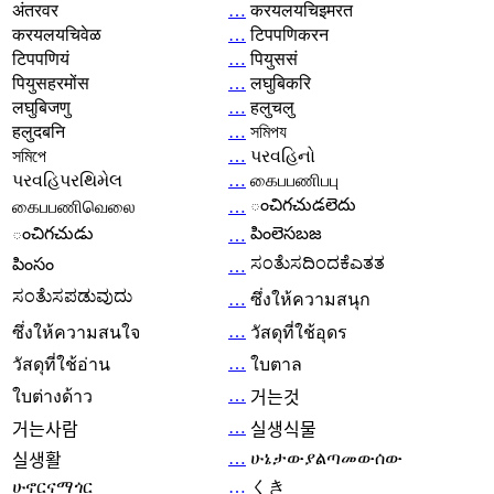
अंतरवर
…
करयलयचिइमरत
करयलयचिवेळ
…
टिपपणिकरन
टिपपणियं
…
पियुससं
पियुसहरमोंस
…
लघुबिकरि
लघुबिजणु
…
हलुचलु
हलुदबनि
…
সমিপয
সমিপে
…
પરવહિનો
પરવહિપરથિમેલ
…
கைபபணிபபு
ంచిగచుడలెదు
கைபபணிவெலை
…
ంచిగచుడు
పింలెసబజ
…
ಸಂತೆುಸದಿಂದಕೆಎತತ
పింసం
…
ಸಂತೆುಸಪಡುವುದು
…
ซึ่งให้ความสนุก
…
ซึ่งให้ความสนใจ
วัสดุที่ใช้อุดร
…
วัสดุที่ใช้อ่าน
ใบตาล
…
ใบต่างด้าว
거는것
…
거는사람
실생식물
…
ሁኔታውያልጣመውሰው
실생활
ሁኖርናማጎር
…
くき