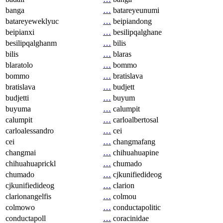
banga
…
batareyeunumi
batareyeweklyuc
…
beipiandong
beipianxi
…
besilipqalghane
besilipqalghanm
…
bilis
bilis
…
blaras
blaratolo
…
bommo
bommo
…
bratislava
bratislava
…
budjett
budjetti
…
buyum
buyuma
…
calumpit
calumpit
…
carloalbertosal
carloalessandro
…
cei
cei
…
changmafang
changmai
…
chihuahuapine
chihuahuaprickl
…
chumado
chumado
…
cjkunifiedideog
cjkunifiedideog
…
clarion
clarionangelfis
…
colmou
colmowo
…
conductapolitic
conductapoll
…
coracinidae