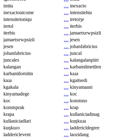
imita
…
inexacto
inexactoutcome
…
intensitehta
intensiteioniqu
…
iretoiʒe
iretol
…
iterbis
iterbis
…
jamaetxewpsizli
jamaetxewpsizli
…
jesen
jesen
…
johanfabricius
johanfabricius
…
juncal
juncales
…
kalangalanpiiri
kalangan
…
karbamilmetilen
karbamilornitin
…
kaɹa
kaɹa
…
kgaitsedi
kgakala
…
kinyamaani
kinyamadege
…
koc
koc
…
konstsno
konstsprak
…
krap
krapa
…
kullaniciadinag
kullaniciadlari
…
kuŋkuɹa
kuŋkuɾo
…
laddericldegree
laddericlevent
…
laozidang