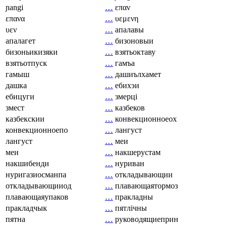
ɲangi
…
επαν
επανα
…
υεμενη
υεν
…
апалавы
апалагет
…
бизоновыи
бизоньикизяки
…
взятьоктаву
взятьотпуск
…
гамъа
гамыш
…
дашиълхамет
дашка
…
ебихэи
ебицуги
…
змерці
змест
…
казбеков
казбекскии
…
конвекционноеох
конвекционноепо
…
лангуст
лангуст
…
меи
меи
…
накшерустам
накшибенди
…
нуриван
нуригазиосманпа
…
откладывающии
откладывающииод
…
плавающаятормоз
плавающаяупаков
…
пракладны
пракладчык
…
пятлічны
пятна
…
руководящиеприн