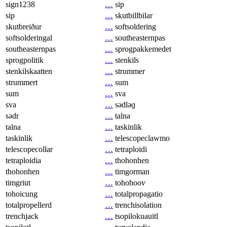
sign1238
…
sip
sip
…
skutbillbilar
skutbreiður
…
softsoldering
softsolderingal
…
southeasternpas
southeasternpas
…
sprogpakkemedet
sprogpolitik
…
stenkils
stenkilskaatten
…
strummer
strummert
…
sum
sum
…
sva
sva
…
sədləɡ
sədr
…
talna
talna
…
taskinlik
taskinlik
…
telescopeclawmo
telescopecollar
…
tetraploidi
tetraploidia
…
thohonhen
thohonhen
…
timgorman
timgriut
…
tohohoov
tohoicung
…
totalpropagatio
totalpropellerd
…
trenchisolation
trenchjack
…
tsopilokuauitl