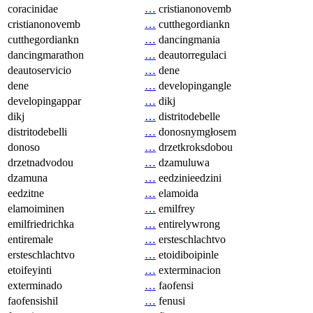
coracinidae
…
cristianonovemb
cristianonovemb
…
cutthegordiankn
cutthegordiankn
…
dancingmania
dancingmarathon
…
deautorregulaci
deautoservicio
…
dene
dene
…
developingangle
developingappar
…
dikj
dikj
…
distritodebelle
distritodebelli
…
donosnymgłosem
donoso
…
drzetkroksdobou
drzetnadvodou
…
dzamuluwa
dzamuna
…
eedzinieedzini
eedzitne
…
elamoida
elamoiminen
…
emilfrey
emilfriedrichka
…
entirelywrong
entiremale
…
ersteschlachtvo
ersteschlachtvo
…
etoidiboipinle
etoifeyinti
…
exterminacion
exterminado
…
faofensi
faofensishil
…
fenusi