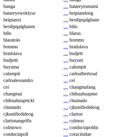
banga
…
batareyeunumi
batareyeweklyuc
…
beipiandong
beipianxi
…
besilipqalghane
besilipqalghanm
…
bilis
bilis
…
blaras
blaratolo
…
bommo
bommo
…
bratislava
bratislava
…
budjett
budjetti
…
buyum
buyuma
…
calumpit
calumpit
…
carloalbertosal
carloalessandro
…
cei
cei
…
changmafang
changmai
…
chihuahuapine
chihuahuaprickl
…
chumado
chumado
…
cjkunifiedideog
cjkunifiedideog
…
clarion
clarionangelfis
…
colmou
colmowo
…
conductapolitic
conductapoll
…
coracinidae