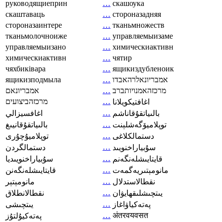
руководящиеприн
…
скашоука
скаштаваць
…
стороназадняя
стороназаинтере
…
тканьмножеств
тканьмолочноиже
…
управляемыизаме
управляемыизано
…
химическиактивн
химическиактивн
…
чятир
чяхбиківара
…
ящикиздубленоик
ящикизподмыла
…
אמבריונאלרהאבדו
אמבריונאם
…
מרכזהאמנויותברב
מרכזהביצועים
…
اغافتيكويلانا
…
بالىياتقۇقاناشم
اغافسيزالي
…
توپلاميۆگەشلېنت
بالىياتقۇقانيىغ
…
دستمالکلاغی
توپلاميۇچۇرى
…
سۇبياراخنويىد
دستمالگردن
…
قايتايىشلەنگەنم
سۇبياراخنويىديا
…
مانومېتىريەگمەت
قايتايىشلەنگەنن
…
نقطالاستدلال
مانومېتېر
…
يىتچىشلىقھايۋان
نقطالانطلاق
…
پەتەكياۋاغاز
يىتچىشى
…
अंतरवयवसत
پەتەكيۇلتۇز