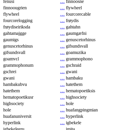
fenusi
…
finnoosne
finnoougrien
…
flywheel
flywheel
…
fourcorecable
fourcorelogging
…
frøydis
frøydiseiriksda
…
gahtahn
gahtamajgge
…
gaumgæfni
gaumigs
…
genuscetorhinus
genuscetorhinus
…
gifsundsvall
gifsundsvall
…
goamuzika
goamvɛl
…
grammophono
grammophonum
…
gschraid
gschrei
…
gwani
gwani
…
hambaku
hambakubvu
…
hatethem
hatethem
…
hematopoetiksis
hematopoetikusr
…
highsociety
highsociety
…
hole
hole
…
huafangpingmian
huafanuniversit
…
hyperlink
hyperlink
…
igbekele
igbekeleeru
…
imita