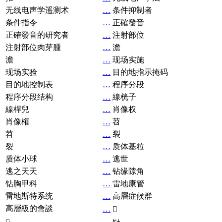
无线电声学遥测术
…
条件抑制者
条件指令
…
正確發音
正確發音的研究者
…
注射部位
注射部位肉芽腫
…
澹
澹
…
现场实施
现场实验
…
目的地指示掩码
目的地控制表
…
程序分段
程序分段结构
…
線桄子
線桿兒
…
肖像权
肖像権
…
苕
苕
…
裂
裂
…
质体基粒
质体小球
…
逃世
逃之天天
…
钻缘隙角
钻胸甲科
…
雷地康管
雷地斯特系统
…
高層症候群
高層級的會談
…
𧘞