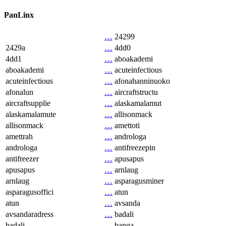
PanLinx
…
24299
2429a
…
4dd0
4dd1
…
aboakademi
aboakademi
…
acuteinfectious
acuteinfectious
…
afonahanninuoko
afonalun
…
aircraftstructu
aircraftsupplie
…
alaskamalamut
alaskamalamute
…
allisonmack
allisonmack
…
amettoti
amettrah
…
androloga
androloga
…
antifreezepin
antifreezer
…
apusapus
apusapus
…
arnlaug
arnlaug
…
asparagusminer
asparagusoffici
…
atun
atun
…
avsanda
avsandaradress
…
badali
badali
…
banga