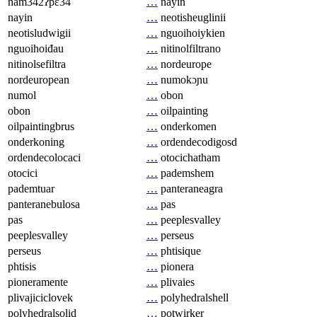
nam342ʔpɛ34
…
nayin
nayin
…
neotisheuglinii
neotisludwigii
…
nguoihoiykien
nguoihoiđau
…
nitinolfiltrano
nitinolsefiltra
…
nordeurope
nordeuropean
…
numokɔɲu
numol
…
obon
obon
…
oilpainting
oilpaintingbrus
…
onderkomen
onderkoning
…
ordendecodigosd
ordendecolocaci
…
otocichatham
otocici
…
pademshem
pademtuar
…
panteraneagra
panteranebulosa
…
pas
pas
…
peeplesvalley
peeplesvalley
…
perseus
perseus
…
phtisique
phtisis
…
pionera
pioneramente
…
plivaies
plivajiciclovek
…
polyhedralshell
polyhedralsolid
…
potwirker