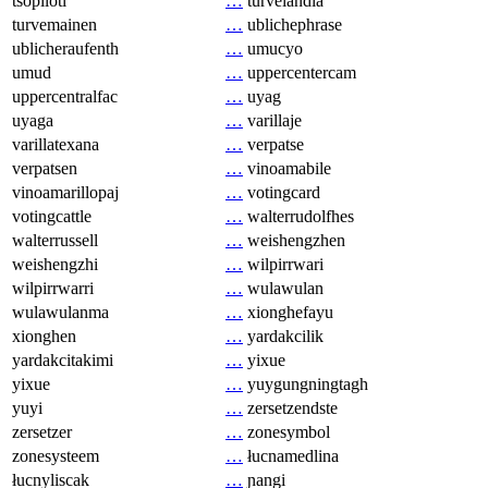
tsopilotl
…
turvelandia
turvemainen
…
ublichephrase
ublicheraufenth
…
umucyo
umud
…
uppercentercam
uppercentralfac
…
uyag
uyaga
…
varillaje
varillatexana
…
verpatse
verpatsen
…
vinoamabile
vinoamarillopaj
…
votingcard
votingcattle
…
walterrudolfhes
walterrussell
…
weishengzhen
weishengzhi
…
wilpirrwari
wilpirrwarri
…
wulawulan
wulawulanma
…
xionghefayu
xionghen
…
yardakcilik
yardakcitakimi
…
yixue
yixue
…
yuygungningtagh
yuyi
…
zersetzendste
zersetzer
…
zonesymbol
zonesysteem
…
łucnamedlina
łucnyliscak
…
ɲangi