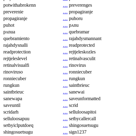
potwithabrokenn
…
preverenges
preverenie
…
propagiranje
propagiranje
…
puhoru
puhot
…
pʌnu
pʌnua
…
quebramar
quebramiento
…
rajahdysmannant
rajahdysnalli
…
readprotected
readprotection
…
rejtjeleskozles
rejtjeleslevel
…
retinalvasculit
retinalvisualfi
…
rinovirus
rinoviruso
…
ronniecuber
ronniecuber
…
rungkun
rungkun
…
saintbrieuc
saintbrieuc
…
sanewai
sanewapa
…
saveunformatted
saveuntil
…
scrid
scridarh
…
selluloosapitoi
selluloosapuu
…
setbycallercall
setbyiclputdoeq
…
shingosuetsugu
shingosuetsugu
…
sign1237