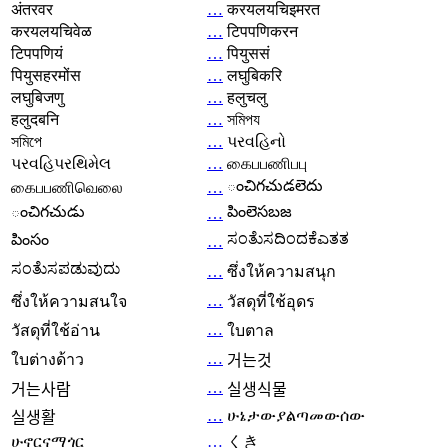
अंतरवर
…
करयलयचिइमरत
करयलयचिवेळ
…
टिपपणिकरन
टिपपणियं
…
पियुससं
पियुसहरमोंस
…
लघुबिकरि
लघुबिजणु
…
हलुचलु
हलुदबनि
…
সমিপয
সমিপে
…
પરવહિનો
પરવહિપરથિમેલ
…
கைபபணிபபு
ంచిగచుడలెదు
கைபபணிவெலை
…
ంచిగచుడు
పింలెసబజ
…
ಸಂತೆುಸದಿಂದಕೆಎತತ
పింసం
…
ಸಂತೆುಸಪಡುವುದು
…
ซึ่งให้ความสนุก
…
ซึ่งให้ความสนใจ
วัสดุที่ใช้อุดร
…
วัสดุที่ใช้อ่าน
ใบตาล
…
ใบต่างด้าว
거는것
…
거는사람
실생식물
…
ሁኔታውያልጣመውሰው
실생활
ሁኖርናማጎር
…
くき