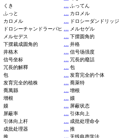
くき
…
ふってん
ふっと
…
カロメル
カロメル
…
ドロシーダンドリッジ
ドロシーチャンドラーパヒ
…
メルセゲル
メルセデス
…
下摆圆角的
下摆裁成圆角的
…
井格
井格木
…
信号场强度
信号坐标
…
冗長的廢話
冗長的解釋
…
包
包
…
发育完全的个体
发育完全的植株
…
喬萊特
喬萬縣
…
增根
增根
…
嫫
嫫
…
屏蔽状态
屏蔽率
…
引体向上
引体向上杆
…
成批处理命令
成批处理器
…
推
推
…
无线电声学法