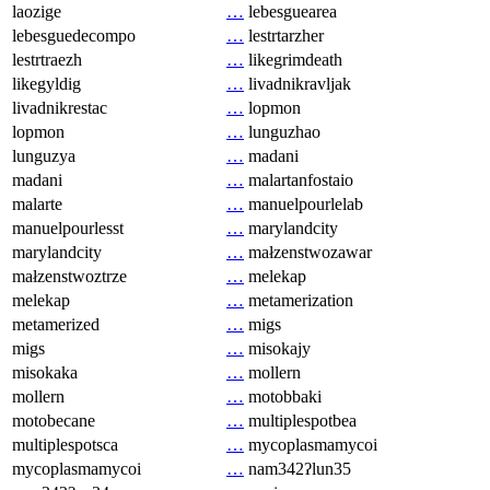
laozige
…
lebesguearea
lebesguedecompo
…
lestrtarzher
lestrtraezh
…
likegrimdeath
likegyldig
…
livadnikravljak
livadnikrestac
…
lopmon
lopmon
…
lunguzhao
lunguzya
…
madani
madani
…
malartanfostaio
malarte
…
manuelpourlelab
manuelpourlesst
…
marylandcity
marylandcity
…
małzenstwozawar
małzenstwoztrze
…
melekap
melekap
…
metamerization
metamerized
…
migs
migs
…
misokajy
misokaka
…
mollern
mollern
…
motobbaki
motobecane
…
multiplespotbea
multiplespotsca
…
mycoplasmamycoi
mycoplasmamycoi
…
nam342ʔlun35