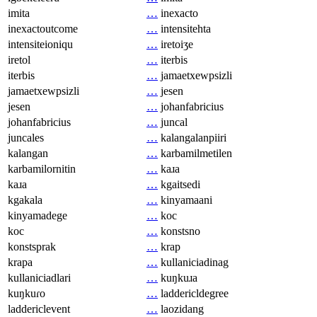
imita
…
inexacto
inexactoutcome
…
intensitehta
intensiteioniqu
…
iretoiʒe
iretol
…
iterbis
iterbis
…
jamaetxewpsizli
jamaetxewpsizli
…
jesen
jesen
…
johanfabricius
johanfabricius
…
juncal
juncales
…
kalangalanpiiri
kalangan
…
karbamilmetilen
karbamilornitin
…
kaɹa
kaɹa
…
kgaitsedi
kgakala
…
kinyamaani
kinyamadege
…
koc
koc
…
konstsno
konstsprak
…
krap
krapa
…
kullaniciadinag
kullaniciadlari
…
kuŋkuɹa
kuŋkuɾo
…
laddericldegree
laddericlevent
…
laozidang