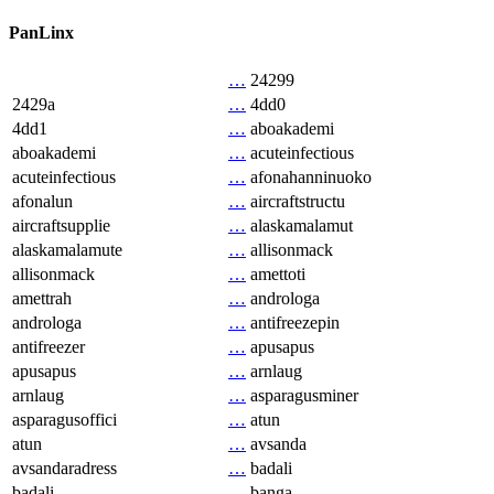
PanLinx
…
24299
2429a
…
4dd0
4dd1
…
aboakademi
aboakademi
…
acuteinfectious
acuteinfectious
…
afonahanninuoko
afonalun
…
aircraftstructu
aircraftsupplie
…
alaskamalamut
alaskamalamute
…
allisonmack
allisonmack
…
amettoti
amettrah
…
androloga
androloga
…
antifreezepin
antifreezer
…
apusapus
apusapus
…
arnlaug
arnlaug
…
asparagusminer
asparagusoffici
…
atun
atun
…
avsanda
avsandaradress
…
badali
badali
…
banga