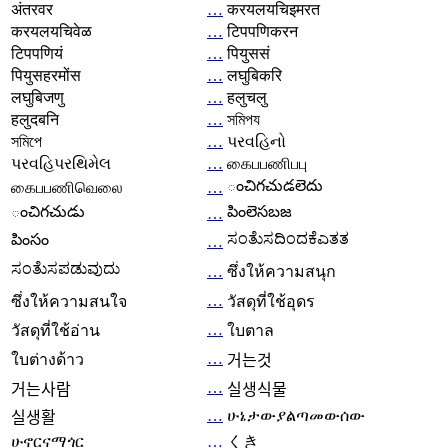
अंतरवर
…
करयलयचिइमरत
करयलयचिवेळ
…
टिपपणिकरन
टिपपणियं
…
पियुससं
पियुसहरमोंस
…
लघुबिकरि
लघुबिजणु
…
हलुचलु
हलुदबनि
…
সমিপয
সমিপে
…
પરવહિનો
પરવહિપરથિમેલ
…
கைபபணிபபு
ంచిగచుడలెదు
கைபபணிவெலை
…
ంచిగచుడు
పింలెసబజ
…
ಸಂತೆುಸದಿಂದಕೆಎತತ
పింసం
…
ಸಂತೆುಸಪಡುವುದು
…
ซึ่งให้ความสนุก
…
ซึ่งให้ความสนใจ
วัสดุที่ใช้อุดร
…
วัสดุที่ใช้อ่าน
ใบตาล
…
ใบต่างด้าว
거는것
…
거는사람
실생식물
…
ሁኔታውያልጣመውሰው
실생활
ሁኖርናማጎር
…
くき