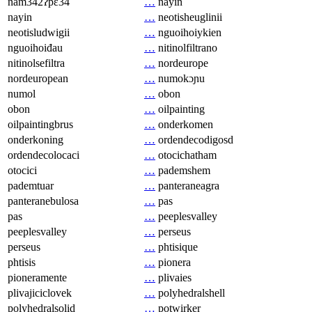
nam342ʔpɛ34
…
nayin
nayin
…
neotisheuglinii
neotisludwigii
…
nguoihoiykien
nguoihoiđau
…
nitinolfiltrano
nitinolsefiltra
…
nordeurope
nordeuropean
…
numokɔɲu
numol
…
obon
obon
…
oilpainting
oilpaintingbrus
…
onderkomen
onderkoning
…
ordendecodigosd
ordendecolocaci
…
otocichatham
otocici
…
pademshem
pademtuar
…
panteraneagra
panteranebulosa
…
pas
pas
…
peeplesvalley
peeplesvalley
…
perseus
perseus
…
phtisique
phtisis
…
pionera
pioneramente
…
plivaies
plivajiciclovek
…
polyhedralshell
polyhedralsolid
…
potwirker