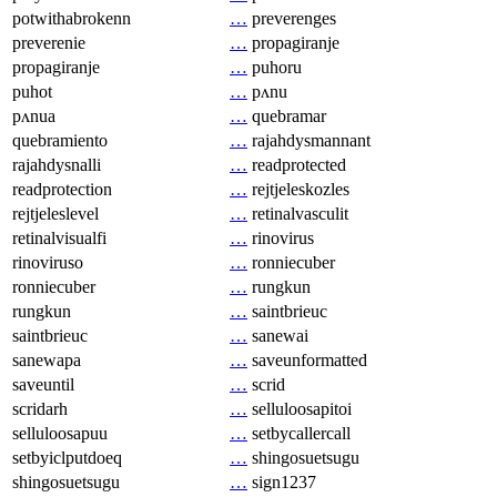
potwithabrokenn
…
preverenges
preverenie
…
propagiranje
propagiranje
…
puhoru
puhot
…
pʌnu
pʌnua
…
quebramar
quebramiento
…
rajahdysmannant
rajahdysnalli
…
readprotected
readprotection
…
rejtjeleskozles
rejtjeleslevel
…
retinalvasculit
retinalvisualfi
…
rinovirus
rinoviruso
…
ronniecuber
ronniecuber
…
rungkun
rungkun
…
saintbrieuc
saintbrieuc
…
sanewai
sanewapa
…
saveunformatted
saveuntil
…
scrid
scridarh
…
selluloosapitoi
selluloosapuu
…
setbycallercall
setbyiclputdoeq
…
shingosuetsugu
shingosuetsugu
…
sign1237