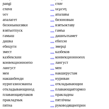
ɲangi
…
επαν
επανα
…
υεμενη
υεν
…
апалавы
апалагет
…
бизоновыи
бизоньикизяки
…
взятьоктаву
взятьотпуск
…
гамъа
гамыш
…
дашиълхамет
дашка
…
ебихэи
ебицуги
…
змерці
змест
…
казбеков
казбекскии
…
конвекционноеох
конвекционноепо
…
лангуст
лангуст
…
меи
меи
…
накшерустам
накшибенди
…
нуриван
нуригазиосманпа
…
откладывающии
откладывающииод
…
плавающаятормоз
плавающаяупаков
…
пракладны
пракладчык
…
пятлічны
пятна
…
руководящиеприн