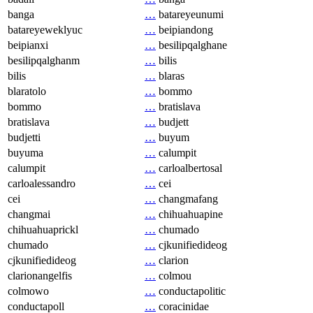
banga
…
batareyeunumi
batareyeweklyuc
…
beipiandong
beipianxi
…
besilipqalghane
besilipqalghanm
…
bilis
bilis
…
blaras
blaratolo
…
bommo
bommo
…
bratislava
bratislava
…
budjett
budjetti
…
buyum
buyuma
…
calumpit
calumpit
…
carloalbertosal
carloalessandro
…
cei
cei
…
changmafang
changmai
…
chihuahuapine
chihuahuaprickl
…
chumado
chumado
…
cjkunifiedideog
cjkunifiedideog
…
clarion
clarionangelfis
…
colmou
colmowo
…
conductapolitic
conductapoll
…
coracinidae