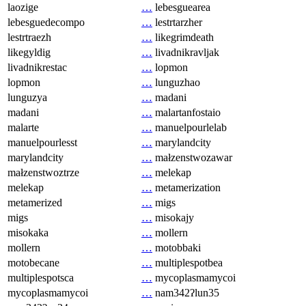
laozige
…
lebesguearea
lebesguedecompo
…
lestrtarzher
lestrtraezh
…
likegrimdeath
likegyldig
…
livadnikravljak
livadnikrestac
…
lopmon
lopmon
…
lunguzhao
lunguzya
…
madani
madani
…
malartanfostaio
malarte
…
manuelpourlelab
manuelpourlesst
…
marylandcity
marylandcity
…
małzenstwozawar
małzenstwoztrze
…
melekap
melekap
…
metamerization
metamerized
…
migs
migs
…
misokajy
misokaka
…
mollern
mollern
…
motobbaki
motobecane
…
multiplespotbea
multiplespotsca
…
mycoplasmamycoi
mycoplasmamycoi
…
nam342ʔlun35