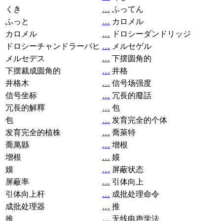
くき
…
ふってん
ふっと
…
カロメル
カロメル
…
ドロシーダンドリッジ
ドロシーチャンドラーパヒ
…
メルセゲル
メルセデス
…
下摆圆角的
下摆裁成圆角的
…
井格
井格木
…
信号场强度
信号坐标
…
冗長的廢話
冗長的解釋
…
包
包
…
发育完全的个体
发育完全的植株
…
喬萊特
喬萬縣
…
增根
增根
…
嫫
嫫
…
屏蔽状态
屏蔽率
…
引体向上
引体向上杆
…
成批处理命令
成批处理器
…
推
推
…
无线电声学法