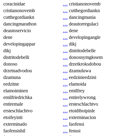
coracinidae
…
cristianonovemb
cristianonovemb
…
cutthegordiankn
cutthegordiankn
…
dancingmania
dancingmarathon
…
deautorregulaci
deautoservicio
…
dene
dene
…
developingangle
developingappar
…
dikj
dikj
…
distritodebelle
distritodebelli
…
donosnymgłosem
donoso
…
drzetkroksdobou
drzetnadvodou
…
dzamuluwa
dzamuna
…
eedzinieedzini
eedzitne
…
elamoida
elamoiminen
…
emilfrey
emilfriedrichka
…
entirelywrong
entiremale
…
ersteschlachtvo
ersteschlachtvo
…
etoidiboipinle
etoifeyinti
…
exterminacion
exterminado
…
faofensi
faofensishil
…
fenusi