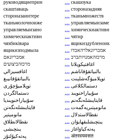
руководящиеприн
…
скашоука
скаштаваць
…
стороназадняя
стороназаинтере
…
тканьмножеств
тканьмолочноиже
…
управляемыизаме
управляемыизано
…
химическиактивн
химическиактивн
…
чятир
чяхбиківара
…
ящикиздубленоик
ящикизподмыла
…
אמבריונאלרהאבדו
אמבריונאם
…
מרכזהאמנויותברב
מרכזהביצועים
…
اغافتيكويلانا
…
بالىياتقۇقاناشم
اغافسيزالي
…
توپلاميۆگەشلېنت
بالىياتقۇقانيىغ
…
دستمالکلاغی
توپلاميۇچۇرى
…
سۇبياراخنويىد
دستمالگردن
…
قايتايىشلەنگەنم
سۇبياراخنويىديا
…
مانومېتىريەگمەت
قايتايىشلەنگەنن
…
نقطالاستدلال
مانومېتېر
…
يىتچىشلىقھايۋان
نقطالانطلاق
…
پەتەكياۋاغاز
يىتچىشى
…
अंतरवयवसत
پەتەكيۇلتۇز