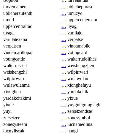
tsopilotl
…
turvelandia
turvemainen
…
ublichephrase
ublicheraufenth
…
umucyo
umud
…
uppercentercam
uppercentralfac
…
uyag
uyaga
…
varillaje
varillatexana
…
verpatse
verpatsen
…
vinoamabile
vinoamarillopaj
…
votingcard
votingcattle
…
walterrudolfhes
walterrussell
…
weishengzhen
weishengzhi
…
wilpirrwari
wilpirrwarri
…
wulawulan
wulawulanma
…
xionghefayu
xionghen
…
yardakcilik
yardakcitakimi
…
yixue
yixue
…
yuygungningtagh
yuyi
…
zersetzendste
zersetzer
…
zonesymbol
zonesysteem
…
łucnamedlina
łucnyliscak
…
ɲangi