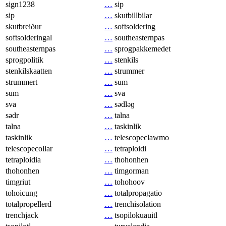
sign1238
…
sip
sip
…
skutbillbilar
skutbreiður
…
softsoldering
softsolderingal
…
southeasternpas
southeasternpas
…
sprogpakkemedet
sprogpolitik
…
stenkils
stenkilskaatten
…
strummer
strummert
…
sum
sum
…
sva
sva
…
sədləɡ
sədr
…
talna
talna
…
taskinlik
taskinlik
…
telescopeclawmo
telescopecollar
…
tetraploidi
tetraploidia
…
thohonhen
thohonhen
…
timgorman
timgriut
…
tohohoov
tohoicung
…
totalpropagatio
totalpropellerd
…
trenchisolation
trenchjack
…
tsopilokuauitl