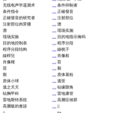
无线电声学遥测术
…
条件抑制者
条件指令
…
正確發音
正確發音的研究者
…
注射部位
注射部位肉芽腫
…
澹
澹
…
现场实施
现场实验
…
目的地指示掩码
目的地控制表
…
程序分段
程序分段结构
…
線桄子
線桿兒
…
肖像权
肖像権
…
苕
苕
…
裂
裂
…
质体基粒
质体小球
…
逃世
逃之天天
…
钻缘隙角
钻胸甲科
…
雷地康管
雷地斯特系统
…
高層症候群
高層級的會談
…
𧘞