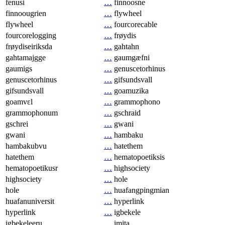
fenusi
…
finnoosne
finnoougrien
…
flywheel
flywheel
…
fourcorecable
fourcorelogging
…
frøydis
frøydiseiriksda
…
gahtahn
gahtamajgge
…
gaumgæfni
gaumigs
…
genuscetorhinus
genuscetorhinus
…
gifsundsvall
gifsundsvall
…
goamuzika
goamvɛl
…
grammophono
grammophonum
…
gschraid
gschrei
…
gwani
gwani
…
hambaku
hambakubvu
…
hatethem
hatethem
…
hematopoetiksis
hematopoetikusr
…
highsociety
highsociety
…
hole
hole
…
huafangpingmian
huafanuniversit
…
hyperlink
hyperlink
…
igbekele
igbekeleeru
…
imita