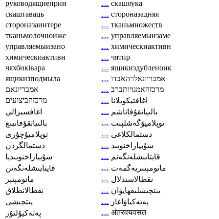
руководящиеприн
…
скашоука
скаштаваць
…
стороназадняя
стороназаинтере
…
тканьмножеств
тканьмолочноиже
…
управляемыизаме
управляемыизано
…
химическиактивн
химическиактивн
…
чятир
чяхбиківара
…
ящикиздубленоик
ящикизподмыла
…
אמבריונאלרהאבדו
אמבריונאם
…
מרכזהאמנויותברב
מרכזהביצועים
…
اغافتيكويلانا
…
بالىياتقۇقاناشم
اغافسيزالي
…
توپلاميۆگەشلېنت
بالىياتقۇقانيىغ
…
دستمالکلاغی
توپلاميۇچۇرى
…
سۇبياراخنويىد
دستمالگردن
…
قايتايىشلەنگەنم
سۇبياراخنويىديا
…
مانومېتىريەگمەت
قايتايىشلەنگەنن
…
نقطالاستدلال
مانومېتېر
…
يىتچىشلىقھايۋان
نقطالانطلاق
…
پەتەكياۋاغاز
يىتچىشى
…
अंतरवयवसत
پەتەكيۇلتۇز