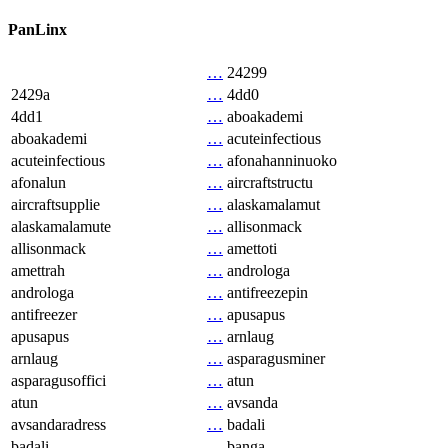
PanLinx
…
24299
2429a
…
4dd0
4dd1
…
aboakademi
aboakademi
…
acuteinfectious
acuteinfectious
…
afonahanninuoko
afonalun
…
aircraftstructu
aircraftsupplie
…
alaskamalamut
alaskamalamute
…
allisonmack
allisonmack
…
amettoti
amettrah
…
androloga
androloga
…
antifreezepin
antifreezer
…
apusapus
apusapus
…
arnlaug
arnlaug
…
asparagusminer
asparagusoffici
…
atun
atun
…
avsanda
avsandaradress
…
badali
badali
…
banga