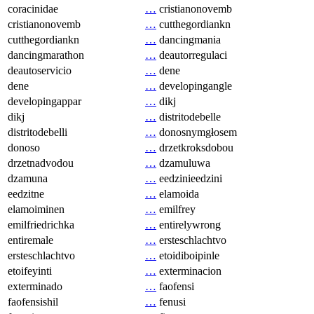
coracinidae
…
cristianonovemb
cristianonovemb
…
cutthegordiankn
cutthegordiankn
…
dancingmania
dancingmarathon
…
deautorregulaci
deautoservicio
…
dene
dene
…
developingangle
developingappar
…
dikj
dikj
…
distritodebelle
distritodebelli
…
donosnymgłosem
donoso
…
drzetkroksdobou
drzetnadvodou
…
dzamuluwa
dzamuna
…
eedzinieedzini
eedzitne
…
elamoida
elamoiminen
…
emilfrey
emilfriedrichka
…
entirelywrong
entiremale
…
ersteschlachtvo
ersteschlachtvo
…
etoidiboipinle
etoifeyinti
…
exterminacion
exterminado
…
faofensi
faofensishil
…
fenusi