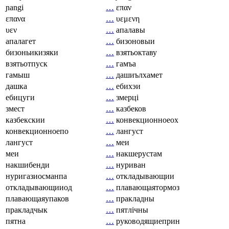
ɲangi
…
επαν
επανα
…
υεμενη
υεν
…
апалавы
апалагет
…
бизоновыи
бизоньикизяки
…
взятьоктаву
взятьотпуск
…
гамъа
гамыш
…
дашиълхамет
дашка
…
ебихэи
ебицуги
…
змерці
змест
…
казбеков
казбекскии
…
конвекционноеох
конвекционноепо
…
лангуст
лангуст
…
меи
меи
…
накшерустам
накшибенди
…
нуриван
нуригазиосманпа
…
откладывающии
откладывающииод
…
плавающаятормоз
плавающаяупаков
…
пракладны
пракладчык
…
пятлічны
пятна
…
руководящиеприн