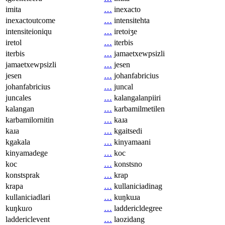
imita
…
inexacto
inexactoutcome
…
intensitehta
intensiteioniqu
…
iretoiʒe
iretol
…
iterbis
iterbis
…
jamaetxewpsizli
jamaetxewpsizli
…
jesen
jesen
…
johanfabricius
johanfabricius
…
juncal
juncales
…
kalangalanpiiri
kalangan
…
karbamilmetilen
karbamilornitin
…
kaɹa
kaɹa
…
kgaitsedi
kgakala
…
kinyamaani
kinyamadege
…
koc
koc
…
konstsno
konstsprak
…
krap
krapa
…
kullaniciadinag
kullaniciadlari
…
kuŋkuɹa
kuŋkuɾo
…
laddericldegree
laddericlevent
…
laozidang