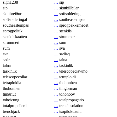
sign1238
…
sip
sip
…
skutbillbilar
skutbreiður
…
softsoldering
softsolderingal
…
southeasternpas
southeasternpas
…
sprogpakkemedet
sprogpolitik
…
stenkils
stenkilskaatten
…
strummer
strummert
…
sum
sum
…
sva
sva
…
sədləɡ
sədr
…
talna
talna
…
taskinlik
taskinlik
…
telescopeclawmo
telescopecollar
…
tetraploidi
tetraploidia
…
thohonhen
thohonhen
…
timgorman
timgriut
…
tohohoov
tohoicung
…
totalpropagatio
totalpropellerd
…
trenchisolation
trenchjack
…
tsopilokuauitl