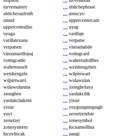
tsopilotl
…
turvelandia
turvemainen
…
ublichephrase
ublicheraufenth
…
umucyo
umud
…
uppercentercam
uppercentralfac
…
uyag
uyaga
…
varillaje
varillatexana
…
verpatse
verpatsen
…
vinoamabile
vinoamarillopaj
…
votingcard
votingcattle
…
walterrudolfhes
walterrussell
…
weishengzhen
weishengzhi
…
wilpirrwari
wilpirrwarri
…
wulawulan
wulawulanma
…
xionghefayu
xionghen
…
yardakcilik
yardakcitakimi
…
yixue
yixue
…
yuygungningtagh
yuyi
…
zersetzendste
zersetzer
…
zonesymbol
zonesysteem
…
łucnamedlina
łucnyliscak
…
ɲangi