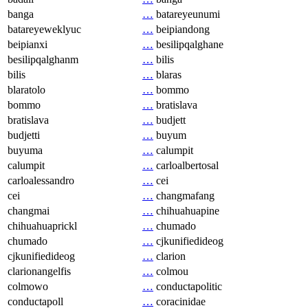
banga
…
batareyeunumi
batareyeweklyuc
…
beipiandong
beipianxi
…
besilipqalghane
besilipqalghanm
…
bilis
bilis
…
blaras
blaratolo
…
bommo
bommo
…
bratislava
bratislava
…
budjett
budjetti
…
buyum
buyuma
…
calumpit
calumpit
…
carloalbertosal
carloalessandro
…
cei
cei
…
changmafang
changmai
…
chihuahuapine
chihuahuaprickl
…
chumado
chumado
…
cjkunifiedideog
cjkunifiedideog
…
clarion
clarionangelfis
…
colmou
colmowo
…
conductapolitic
conductapoll
…
coracinidae