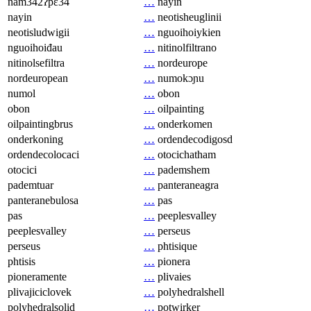
nam342ʔpɛ34
…
nayin
nayin
…
neotisheuglinii
neotisludwigii
…
nguoihoiykien
nguoihoiđau
…
nitinolfiltrano
nitinolsefiltra
…
nordeurope
nordeuropean
…
numokɔɲu
numol
…
obon
obon
…
oilpainting
oilpaintingbrus
…
onderkomen
onderkoning
…
ordendecodigosd
ordendecolocaci
…
otocichatham
otocici
…
pademshem
pademtuar
…
panteraneagra
panteranebulosa
…
pas
pas
…
peeplesvalley
peeplesvalley
…
perseus
perseus
…
phtisique
phtisis
…
pionera
pioneramente
…
plivaies
plivajiciclovek
…
polyhedralshell
polyhedralsolid
…
potwirker