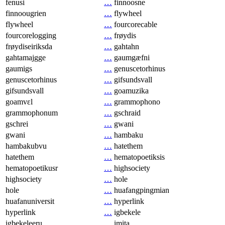
fenusi
…
finnoosne
finnoougrien
…
flywheel
flywheel
…
fourcorecable
fourcorelogging
…
frøydis
frøydiseiriksda
…
gahtahn
gahtamajgge
…
gaumgæfni
gaumigs
…
genuscetorhinus
genuscetorhinus
…
gifsundsvall
gifsundsvall
…
goamuzika
goamvɛl
…
grammophono
grammophonum
…
gschraid
gschrei
…
gwani
gwani
…
hambaku
hambakubvu
…
hatethem
hatethem
…
hematopoetiksis
hematopoetikusr
…
highsociety
highsociety
…
hole
hole
…
huafangpingmian
huafanuniversit
…
hyperlink
hyperlink
…
igbekele
igbekeleeru
…
imita