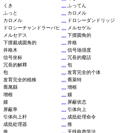
くき
…
ふってん
ふっと
…
カロメル
カロメル
…
ドロシーダンドリッジ
ドロシーチャンドラーパヒ
…
メルセゲル
メルセデス
…
下摆圆角的
下摆裁成圆角的
…
井格
井格木
…
信号场强度
信号坐标
…
冗長的廢話
冗長的解釋
…
包
包
…
发育完全的个体
发育完全的植株
…
喬萊特
喬萬縣
…
增根
增根
…
嫫
嫫
…
屏蔽状态
屏蔽率
…
引体向上
引体向上杆
…
成批处理命令
成批处理器
…
推
推
…
无线电声学法