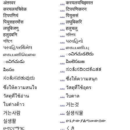
अंतरवर
…
करयलयचिइमरत
करयलयचिवेळ
…
टिपपणिकरन
टिपपणियं
…
पियुससं
पियुसहरमोंस
…
लघुबिकरि
लघुबिजणु
…
हलुचलु
हलुदबनि
…
সমিপয
সমিপে
…
પરવહિનો
પરવહિપરથિમેલ
…
கைபபணிபபு
ంచిగచుడలెదు
கைபபணிவெலை
…
ంచిగచుడు
పింలెసబజ
…
ಸಂತೆುಸದಿಂದಕೆಎತತ
పింసం
…
ಸಂತೆುಸಪಡುವುದು
…
ซึ่งให้ความสนุก
…
ซึ่งให้ความสนใจ
วัสดุที่ใช้อุดร
…
วัสดุที่ใช้อ่าน
ใบตาล
…
ใบต่างด้าว
거는것
…
거는사람
실생식물
…
ሁኔታውያልጣመውሰው
실생활
ሁኖርናማጎር
…
くき