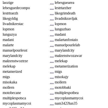
laozige
…
lebesguearea
lebesguedecompo
…
lestrtarzher
lestrtraezh
…
likegrimdeath
likegyldig
…
livadnikravljak
livadnikrestac
…
lopmon
lopmon
…
lunguzhao
lunguzya
…
madani
madani
…
malartanfostaio
malarte
…
manuelpourlelab
manuelpourlesst
…
marylandcity
marylandcity
…
małzenstwozawar
małzenstwoztrze
…
melekap
melekap
…
metamerization
metamerized
…
migs
migs
…
misokajy
misokaka
…
mollern
mollern
…
motobbaki
motobecane
…
multiplespotbea
multiplespotsca
…
mycoplasmamycoi
mycoplasmamycoi
…
nam342ʔlun35