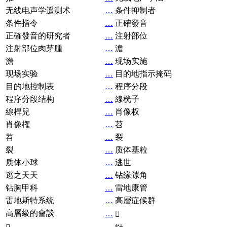
无线电声学遥测术
…
条件抑制者
条件指令
…
正確發音
正確發音的研究者
…
注射部位
注射部位肉芽腫
…
澹
澹
…
现场实施
现场实验
…
目的地指示掩码
目的地控制表
…
程序分段
程序分段结构
…
線桄子
線桿兒
…
肖像权
肖像権
…
苕
苕
…
裂
裂
…
质体基粒
质体小球
…
逃世
逃之天天
…
钻缘隙角
钻胸甲科
…
雷地康管
雷地斯特系统
…
高層症候群
高層級的會談
…
𧘞