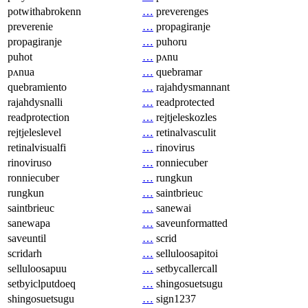
potwithabrokenn
…
preverenges
preverenie
…
propagiranje
propagiranje
…
puhoru
puhot
…
pʌnu
pʌnua
…
quebramar
quebramiento
…
rajahdysmannant
rajahdysnalli
…
readprotected
readprotection
…
rejtjeleskozles
rejtjeleslevel
…
retinalvasculit
retinalvisualfi
…
rinovirus
rinoviruso
…
ronniecuber
ronniecuber
…
rungkun
rungkun
…
saintbrieuc
saintbrieuc
…
sanewai
sanewapa
…
saveunformatted
saveuntil
…
scrid
scridarh
…
selluloosapitoi
selluloosapuu
…
setbycallercall
setbyiclputdoeq
…
shingosuetsugu
shingosuetsugu
…
sign1237