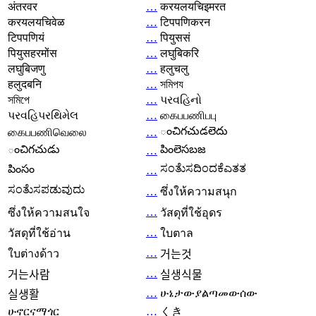
अंतरवर
…
करयलयचिइमरत
करयलयचिवेळ
…
टिपपणिकरन
टिपपणियं
…
पियुससं
पियुसहरमोंस
…
लघुबिकरि
लघुबिजणु
…
हलुचलु
हलुदबनि
…
সমিপয
সমিপে
…
પરવહિનો
પરવહિપરથિમેલ
…
கைபபணிபபு
ంచిగచుడలెదు
கைபபணிவெலை
…
ంచిగచుడు
పింలెసబజ
…
ಸಂತೆುಸದಿಂದಕೆಎತತ
పింసం
…
ಸಂತೆುಸಪಡುವುದು
…
ซึ่งให้ความสนุก
…
ซึ่งให้ความสนใจ
วัสดุที่ใช้อุดร
…
วัสดุที่ใช้อ่าน
ใบตาล
…
ใบต่างด้าว
거는것
…
거는사람
실생식물
…
ሁኔታውያልጣመውሰው
실생활
ሁኖርናማጎር
…
くき