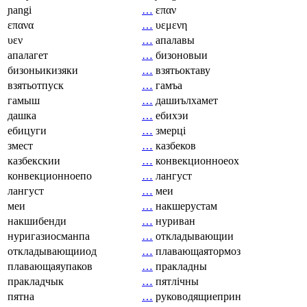
ɲangi
…
επαν
επανα
…
υεμενη
υεν
…
апалавы
апалагет
…
бизоновыи
бизоньикизяки
…
взятьоктаву
взятьотпуск
…
гамъа
гамыш
…
дашиълхамет
дашка
…
ебихэи
ебицуги
…
змерці
змест
…
казбеков
казбекскии
…
конвекционноеох
конвекционноепо
…
лангуст
лангуст
…
меи
меи
…
накшерустам
накшибенди
…
нуриван
нуригазиосманпа
…
откладывающии
откладывающииод
…
плавающаятормоз
плавающаяупаков
…
пракладны
пракладчык
…
пятлічны
пятна
…
руководящиеприн