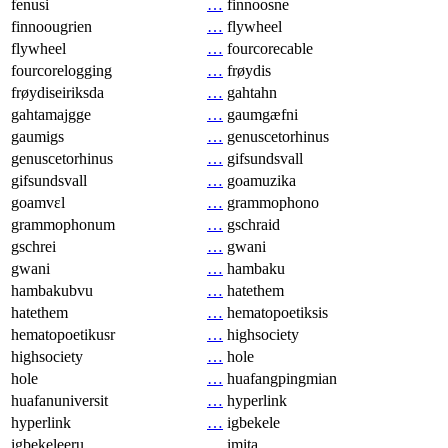
fenusi
…
finnoosne
finnoougrien
…
flywheel
flywheel
…
fourcorecable
fourcorelogging
…
frøydis
frøydiseiriksda
…
gahtahn
gahtamajgge
…
gaumgæfni
gaumigs
…
genuscetorhinus
genuscetorhinus
…
gifsundsvall
gifsundsvall
…
goamuzika
goamvɛl
…
grammophono
grammophonum
…
gschraid
gschrei
…
gwani
gwani
…
hambaku
hambakubvu
…
hatethem
hatethem
…
hematopoetiksis
hematopoetikusr
…
highsociety
highsociety
…
hole
hole
…
huafangpingmian
huafanuniversit
…
hyperlink
hyperlink
…
igbekele
igbekeleeru
…
imita