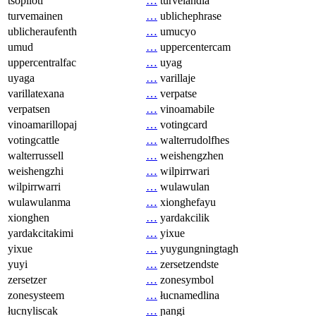
tsopilotl
…
turvelandia
turvemainen
…
ublichephrase
ublicheraufenth
…
umucyo
umud
…
uppercentercam
uppercentralfac
…
uyag
uyaga
…
varillaje
varillatexana
…
verpatse
verpatsen
…
vinoamabile
vinoamarillopaj
…
votingcard
votingcattle
…
walterrudolfhes
walterrussell
…
weishengzhen
weishengzhi
…
wilpirrwari
wilpirrwarri
…
wulawulan
wulawulanma
…
xionghefayu
xionghen
…
yardakcilik
yardakcitakimi
…
yixue
yixue
…
yuygungningtagh
yuyi
…
zersetzendste
zersetzer
…
zonesymbol
zonesysteem
…
łucnamedlina
łucnyliscak
…
ɲangi