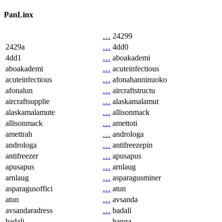
PanLinx
…
24299
2429a
…
4dd0
4dd1
…
aboakademi
aboakademi
…
acuteinfectious
acuteinfectious
…
afonahanninuoko
afonalun
…
aircraftstructu
aircraftsupplie
…
alaskamalamut
alaskamalamute
…
allisonmack
allisonmack
…
amettoti
amettrah
…
androloga
androloga
…
antifreezepin
antifreezer
…
apusapus
apusapus
…
arnlaug
arnlaug
…
asparagusminer
asparagusoffici
…
atun
atun
…
avsanda
avsandaradress
…
badali
badali
…
banga