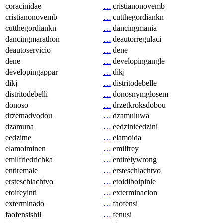
coracinidae
…
cristianonovemb
cristianonovemb
…
cutthegordiankn
cutthegordiankn
…
dancingmania
dancingmarathon
…
deautorregulaci
deautoservicio
…
dene
dene
…
developingangle
developingappar
…
dikj
dikj
…
distritodebelle
distritodebelli
…
donosnymgłosem
donoso
…
drzetkroksdobou
drzetnadvodou
…
dzamuluwa
dzamuna
…
eedzinieedzini
eedzitne
…
elamoida
elamoiminen
…
emilfrey
emilfriedrichka
…
entirelywrong
entiremale
…
ersteschlachtvo
ersteschlachtvo
…
etoidiboipinle
etoifeyinti
…
exterminacion
exterminado
…
faofensi
faofensishil
…
fenusi