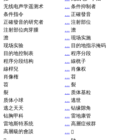
无线电声学遥测术
…
条件抑制者
条件指令
…
正確發音
正確發音的研究者
…
注射部位
注射部位肉芽腫
…
澹
澹
…
现场实施
现场实验
…
目的地指示掩码
目的地控制表
…
程序分段
程序分段结构
…
線桄子
線桿兒
…
肖像权
肖像権
…
苕
苕
…
裂
裂
…
质体基粒
质体小球
…
逃世
逃之天天
…
钻缘隙角
钻胸甲科
…
雷地康管
雷地斯特系统
…
高層症候群
高層級的會談
…
𧘞