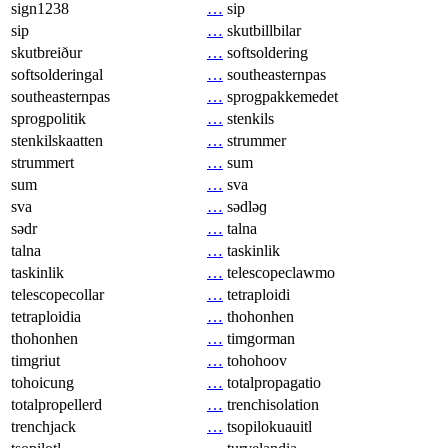
sign1238
…
sip
sip
…
skutbillbilar
skutbreiður
…
softsoldering
softsolderingal
…
southeasternpas
southeasternpas
…
sprogpakkemedet
sprogpolitik
…
stenkils
stenkilskaatten
…
strummer
strummert
…
sum
sum
…
sva
sva
…
sədləɡ
sədr
…
talna
talna
…
taskinlik
taskinlik
…
telescopeclawmo
telescopecollar
…
tetraploidi
tetraploidia
…
thohonhen
thohonhen
…
timgorman
timgriut
…
tohohoov
tohoicung
…
totalpropagatio
totalpropellerd
…
trenchisolation
trenchjack
…
tsopilokuauitl