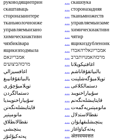
руководящиеприн
…
скашоука
скаштаваць
…
стороназадняя
стороназаинтере
…
тканьмножеств
тканьмолочноиже
…
управляемыизаме
управляемыизано
…
химическиактивн
химическиактивн
…
чятир
чяхбиківара
…
ящикиздубленоик
ящикизподмыла
…
אמבריונאלרהאבדו
אמבריונאם
…
מרכזהאמנויותברב
מרכזהביצועים
…
اغافتيكويلانا
…
بالىياتقۇقاناشم
اغافسيزالي
…
توپلاميۆگەشلېنت
بالىياتقۇقانيىغ
…
دستمالکلاغی
توپلاميۇچۇرى
…
سۇبياراخنويىد
دستمالگردن
…
قايتايىشلەنگەنم
سۇبياراخنويىديا
…
مانومېتىريەگمەت
قايتايىشلەنگەنن
…
نقطالاستدلال
مانومېتېر
…
يىتچىشلىقھايۋان
نقطالانطلاق
…
پەتەكياۋاغاز
يىتچىشى
…
अंतरवयवसत
پەتەكيۇلتۇز