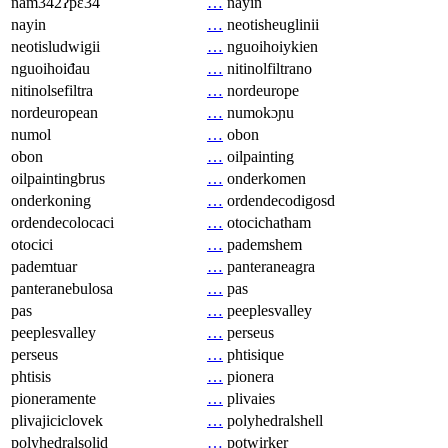
nam342ʔpɛ34
…
nayin
nayin
…
neotisheuglinii
neotisludwigii
…
nguoihoiykien
nguoihoiđau
…
nitinolfiltrano
nitinolsefiltra
…
nordeurope
nordeuropean
…
numokɔɲu
numol
…
obon
obon
…
oilpainting
oilpaintingbrus
…
onderkomen
onderkoning
…
ordendecodigosd
ordendecolocaci
…
otocichatham
otocici
…
pademshem
pademtuar
…
panteraneagra
panteranebulosa
…
pas
pas
…
peeplesvalley
peeplesvalley
…
perseus
perseus
…
phtisique
phtisis
…
pionera
pioneramente
…
plivaies
plivajiciclovek
…
polyhedralshell
polyhedralsolid
…
potwirker