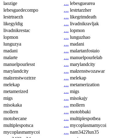
laozige
…
lebesguearea
lebesguedecompo
…
lestrtarzher
lestrtraezh
…
likegrimdeath
likegyldig
…
livadnikravljak
livadnikrestac
…
lopmon
lopmon
…
lunguzhao
lunguzya
…
madani
madani
…
malartanfostaio
malarte
…
manuelpourlelab
manuelpourlesst
…
marylandcity
marylandcity
…
małzenstwozawar
małzenstwoztrze
…
melekap
melekap
…
metamerization
metamerized
…
migs
migs
…
misokajy
misokaka
…
mollern
mollern
…
motobbaki
motobecane
…
multiplespotbea
multiplespotsca
…
mycoplasmamycoi
mycoplasmamycoi
…
nam342ʔlun35