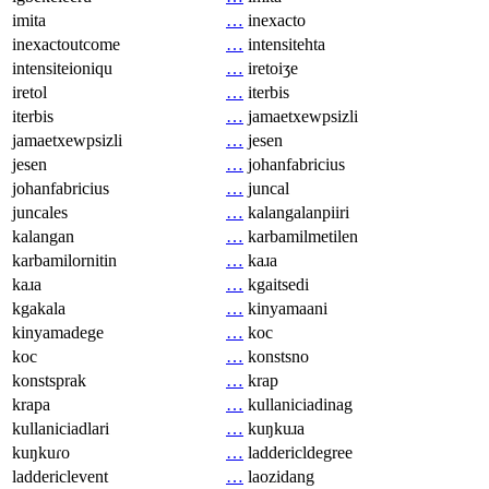
imita
…
inexacto
inexactoutcome
…
intensitehta
intensiteioniqu
…
iretoiʒe
iretol
…
iterbis
iterbis
…
jamaetxewpsizli
jamaetxewpsizli
…
jesen
jesen
…
johanfabricius
johanfabricius
…
juncal
juncales
…
kalangalanpiiri
kalangan
…
karbamilmetilen
karbamilornitin
…
kaɹa
kaɹa
…
kgaitsedi
kgakala
…
kinyamaani
kinyamadege
…
koc
koc
…
konstsno
konstsprak
…
krap
krapa
…
kullaniciadinag
kullaniciadlari
…
kuŋkuɹa
kuŋkuɾo
…
laddericldegree
laddericlevent
…
laozidang