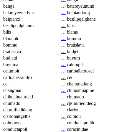
banga
…
batareyeunumi
batareyeweklyuc
…
beipiandong
beipianxi
…
besilipqalghane
besilipqalghanm
…
bilis
bilis
…
blaras
blaratolo
…
bommo
bommo
…
bratislava
bratislava
…
budjett
budjetti
…
buyum
buyuma
…
calumpit
calumpit
…
carloalbertosal
carloalessandro
…
cei
cei
…
changmafang
changmai
…
chihuahuapine
chihuahuaprickl
…
chumado
chumado
…
cjkunifiedideog
cjkunifiedideog
…
clarion
clarionangelfis
…
colmou
colmowo
…
conductapolitic
conductapoll
…
coracinidae