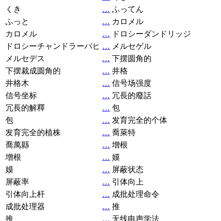
くき
…
ふってん
ふっと
…
カロメル
カロメル
…
ドロシーダンドリッジ
ドロシーチャンドラーパヒ
…
メルセゲル
メルセデス
…
下摆圆角的
下摆裁成圆角的
…
井格
井格木
…
信号场强度
信号坐标
…
冗長的廢話
冗長的解釋
…
包
包
…
发育完全的个体
发育完全的植株
…
喬萊特
喬萬縣
…
增根
增根
…
嫫
嫫
…
屏蔽状态
屏蔽率
…
引体向上
引体向上杆
…
成批处理命令
成批处理器
…
推
推
…
无线电声学法