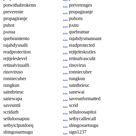
potwithabrokenn
…
preverenges
preverenie
…
propagiranje
propagiranje
…
puhoru
puhot
…
pʌnu
pʌnua
…
quebramar
quebramiento
…
rajahdysmannant
rajahdysnalli
…
readprotected
readprotection
…
rejtjeleskozles
rejtjeleslevel
…
retinalvasculit
retinalvisualfi
…
rinovirus
rinoviruso
…
ronniecuber
ronniecuber
…
rungkun
rungkun
…
saintbrieuc
saintbrieuc
…
sanewai
sanewapa
…
saveunformatted
saveuntil
…
scrid
scridarh
…
selluloosapitoi
selluloosapuu
…
setbycallercall
setbyiclputdoeq
…
shingosuetsugu
shingosuetsugu
…
sign1237