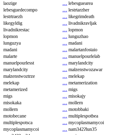
laozige
…
lebesguearea
lebesguedecompo
…
lestrtarzher
lestrtraezh
…
likegrimdeath
likegyldig
…
livadnikravljak
livadnikrestac
…
lopmon
lopmon
…
lunguzhao
lunguzya
…
madani
madani
…
malartanfostaio
malarte
…
manuelpourlelab
manuelpourlesst
…
marylandcity
marylandcity
…
małzenstwozawar
małzenstwoztrze
…
melekap
melekap
…
metamerization
metamerized
…
migs
migs
…
misokajy
misokaka
…
mollern
mollern
…
motobbaki
motobecane
…
multiplespotbea
multiplespotsca
…
mycoplasmamycoi
mycoplasmamycoi
…
nam342ʔlun35