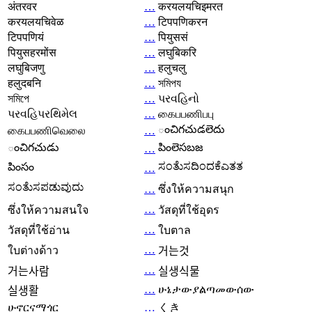
अंतरवर
…
करयलयचिइमरत
करयलयचिवेळ
…
टिपपणिकरन
टिपपणियं
…
पियुससं
पियुसहरमोंस
…
लघुबिकरि
लघुबिजणु
…
हलुचलु
हलुदबनि
…
সমিপয
সমিপে
…
પરવહિનો
પરવહિપરથિમેલ
…
கைபபணிபபு
ంచిగచుడలెదు
கைபபணிவெலை
…
ంచిగచుడు
పింలెసబజ
…
ಸಂತೆುಸದಿಂದಕೆಎತತ
పింసం
…
ಸಂತೆುಸಪಡುವುದು
…
ซึ่งให้ความสนุก
…
ซึ่งให้ความสนใจ
วัสดุที่ใช้อุดร
…
วัสดุที่ใช้อ่าน
ใบตาล
…
ใบต่างด้าว
거는것
…
거는사람
실생식물
…
ሁኔታውያልጣመውሰው
실생활
ሁኖርናማጎር
…
くき