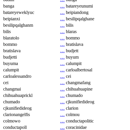
banga
…
batareyeunumi
batareyeweklyuc
…
beipiandong
beipianxi
…
besilipqalghane
besilipqalghanm
…
bilis
bilis
…
blaras
blaratolo
…
bommo
bommo
…
bratislava
bratislava
…
budjett
budjetti
…
buyum
buyuma
…
calumpit
calumpit
…
carloalbertosal
carloalessandro
…
cei
cei
…
changmafang
changmai
…
chihuahuapine
chihuahuaprickl
…
chumado
chumado
…
cjkunifiedideog
cjkunifiedideog
…
clarion
clarionangelfis
…
colmou
colmowo
…
conductapolitic
conductapoll
…
coracinidae