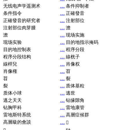
无线电声学遥测术
…
条件抑制者
条件指令
…
正確發音
正確發音的研究者
…
注射部位
注射部位肉芽腫
…
澹
澹
…
现场实施
现场实验
…
目的地指示掩码
目的地控制表
…
程序分段
程序分段结构
…
線桄子
線桿兒
…
肖像权
肖像権
…
苕
苕
…
裂
裂
…
质体基粒
质体小球
…
逃世
逃之天天
…
钻缘隙角
钻胸甲科
…
雷地康管
雷地斯特系统
…
高層症候群
高層級的會談
…
𧘞