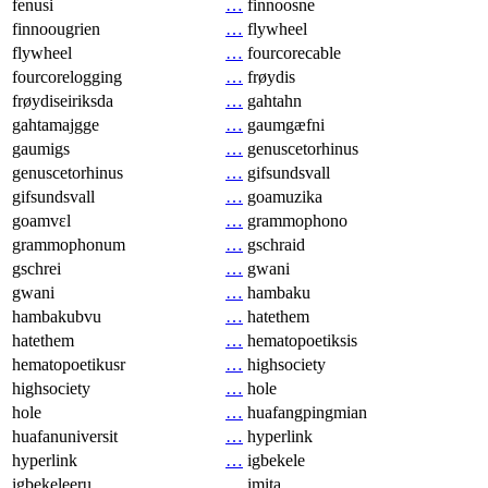
fenusi
…
finnoosne
finnoougrien
…
flywheel
flywheel
…
fourcorecable
fourcorelogging
…
frøydis
frøydiseiriksda
…
gahtahn
gahtamajgge
…
gaumgæfni
gaumigs
…
genuscetorhinus
genuscetorhinus
…
gifsundsvall
gifsundsvall
…
goamuzika
goamvɛl
…
grammophono
grammophonum
…
gschraid
gschrei
…
gwani
gwani
…
hambaku
hambakubvu
…
hatethem
hatethem
…
hematopoetiksis
hematopoetikusr
…
highsociety
highsociety
…
hole
hole
…
huafangpingmian
huafanuniversit
…
hyperlink
hyperlink
…
igbekele
igbekeleeru
…
imita