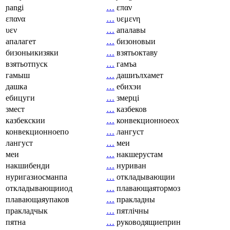
ɲangi
…
επαν
επανα
…
υεμενη
υεν
…
апалавы
апалагет
…
бизоновыи
бизоньикизяки
…
взятьоктаву
взятьотпуск
…
гамъа
гамыш
…
дашиълхамет
дашка
…
ебихэи
ебицуги
…
змерці
змест
…
казбеков
казбекскии
…
конвекционноеох
конвекционноепо
…
лангуст
лангуст
…
меи
меи
…
накшерустам
накшибенди
…
нуриван
нуригазиосманпа
…
откладывающии
откладывающииод
…
плавающаятормоз
плавающаяупаков
…
пракладны
пракладчык
…
пятлічны
пятна
…
руководящиеприн