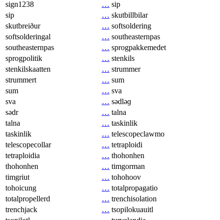
sign1238
…
sip
sip
…
skutbillbilar
skutbreiður
…
softsoldering
softsolderingal
…
southeasternpas
southeasternpas
…
sprogpakkemedet
sprogpolitik
…
stenkils
stenkilskaatten
…
strummer
strummert
…
sum
sum
…
sva
sva
…
sədləɡ
sədr
…
talna
talna
…
taskinlik
taskinlik
…
telescopeclawmo
telescopecollar
…
tetraploidi
tetraploidia
…
thohonhen
thohonhen
…
timgorman
timgriut
…
tohohoov
tohoicung
…
totalpropagatio
totalpropellerd
…
trenchisolation
trenchjack
…
tsopilokuauitl