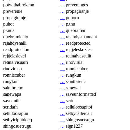
potwithabrokenn
…
preverenges
preverenie
…
propagiranje
propagiranje
…
puhoru
puhot
…
pʌnu
pʌnua
…
quebramar
quebramiento
…
rajahdysmannant
rajahdysnalli
…
readprotected
readprotection
…
rejtjeleskozles
rejtjeleslevel
…
retinalvasculit
retinalvisualfi
…
rinovirus
rinoviruso
…
ronniecuber
ronniecuber
…
rungkun
rungkun
…
saintbrieuc
saintbrieuc
…
sanewai
sanewapa
…
saveunformatted
saveuntil
…
scrid
scridarh
…
selluloosapitoi
selluloosapuu
…
setbycallercall
setbyiclputdoeq
…
shingosuetsugu
shingosuetsugu
…
sign1237