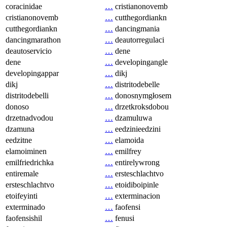
coracinidae
…
cristianonovemb
cristianonovemb
…
cutthegordiankn
cutthegordiankn
…
dancingmania
dancingmarathon
…
deautorregulaci
deautoservicio
…
dene
dene
…
developingangle
developingappar
…
dikj
dikj
…
distritodebelle
distritodebelli
…
donosnymgłosem
donoso
…
drzetkroksdobou
drzetnadvodou
…
dzamuluwa
dzamuna
…
eedzinieedzini
eedzitne
…
elamoida
elamoiminen
…
emilfrey
emilfriedrichka
…
entirelywrong
entiremale
…
ersteschlachtvo
ersteschlachtvo
…
etoidiboipinle
etoifeyinti
…
exterminacion
exterminado
…
faofensi
faofensishil
…
fenusi