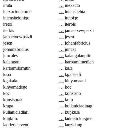
imita
…
inexacto
inexactoutcome
…
intensitehta
intensiteioniqu
…
iretoiʒe
iretol
…
iterbis
iterbis
…
jamaetxewpsizli
jamaetxewpsizli
…
jesen
jesen
…
johanfabricius
johanfabricius
…
juncal
juncales
…
kalangalanpiiri
kalangan
…
karbamilmetilen
karbamilornitin
…
kaɹa
kaɹa
…
kgaitsedi
kgakala
…
kinyamaani
kinyamadege
…
koc
koc
…
konstsno
konstsprak
…
krap
krapa
…
kullaniciadinag
kullaniciadlari
…
kuŋkuɹa
kuŋkuɾo
…
laddericldegree
laddericlevent
…
laozidang