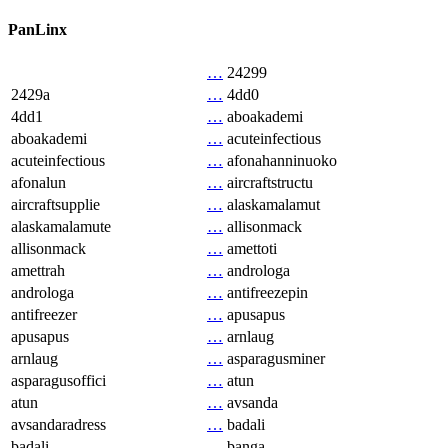
PanLinx
…
24299
2429a
…
4dd0
4dd1
…
aboakademi
aboakademi
…
acuteinfectious
acuteinfectious
…
afonahanninuoko
afonalun
…
aircraftstructu
aircraftsupplie
…
alaskamalamut
alaskamalamute
…
allisonmack
allisonmack
…
amettoti
amettrah
…
androloga
androloga
…
antifreezepin
antifreezer
…
apusapus
apusapus
…
arnlaug
arnlaug
…
asparagusminer
asparagusoffici
…
atun
atun
…
avsanda
avsandaradress
…
badali
badali
…
banga