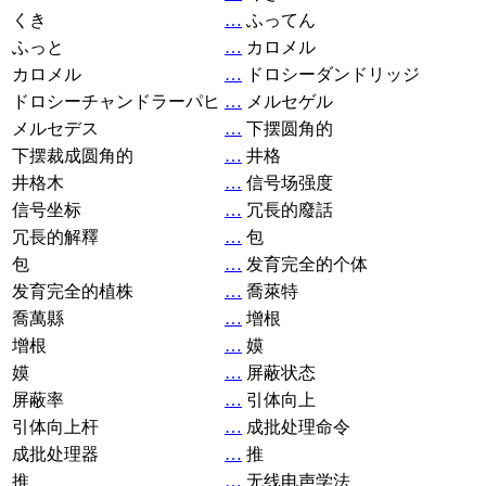
くき
…
ふってん
ふっと
…
カロメル
カロメル
…
ドロシーダンドリッジ
ドロシーチャンドラーパヒ
…
メルセゲル
メルセデス
…
下摆圆角的
下摆裁成圆角的
…
井格
井格木
…
信号场强度
信号坐标
…
冗長的廢話
冗長的解釋
…
包
包
…
发育完全的个体
发育完全的植株
…
喬萊特
喬萬縣
…
增根
增根
…
嫫
嫫
…
屏蔽状态
屏蔽率
…
引体向上
引体向上杆
…
成批处理命令
成批处理器
…
推
推
…
无线电声学法