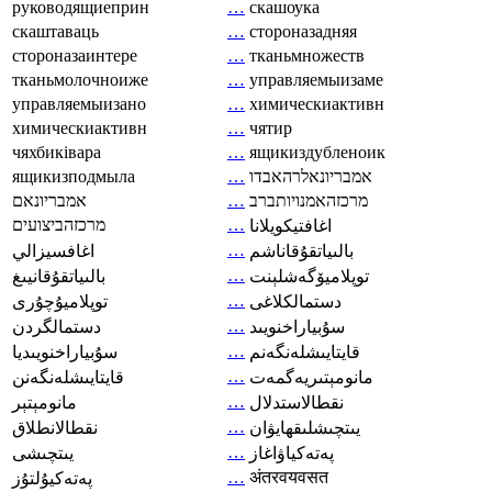
руководящиеприн
…
скашоука
скаштаваць
…
стороназадняя
стороназаинтере
…
тканьмножеств
тканьмолочноиже
…
управляемыизаме
управляемыизано
…
химическиактивн
химическиактивн
…
чятир
чяхбиківара
…
ящикиздубленоик
ящикизподмыла
…
אמבריונאלרהאבדו
אמבריונאם
…
מרכזהאמנויותברב
מרכזהביצועים
…
اغافتيكويلانا
…
بالىياتقۇقاناشم
اغافسيزالي
…
توپلاميۆگەشلېنت
بالىياتقۇقانيىغ
…
دستمالکلاغی
توپلاميۇچۇرى
…
سۇبياراخنويىد
دستمالگردن
…
قايتايىشلەنگەنم
سۇبياراخنويىديا
…
مانومېتىريەگمەت
قايتايىشلەنگەنن
…
نقطالاستدلال
مانومېتېر
…
يىتچىشلىقھايۋان
نقطالانطلاق
…
پەتەكياۋاغاز
يىتچىشى
…
अंतरवयवसत
پەتەكيۇلتۇز