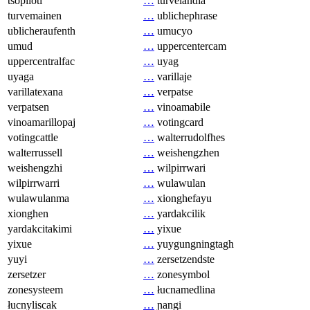
tsopilotl
…
turvelandia
turvemainen
…
ublichephrase
ublicheraufenth
…
umucyo
umud
…
uppercentercam
uppercentralfac
…
uyag
uyaga
…
varillaje
varillatexana
…
verpatse
verpatsen
…
vinoamabile
vinoamarillopaj
…
votingcard
votingcattle
…
walterrudolfhes
walterrussell
…
weishengzhen
weishengzhi
…
wilpirrwari
wilpirrwarri
…
wulawulan
wulawulanma
…
xionghefayu
xionghen
…
yardakcilik
yardakcitakimi
…
yixue
yixue
…
yuygungningtagh
yuyi
…
zersetzendste
zersetzer
…
zonesymbol
zonesysteem
…
łucnamedlina
łucnyliscak
…
ɲangi