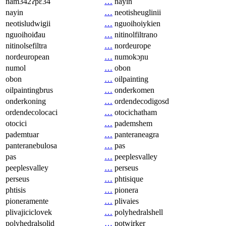
nam342ʔpɛ34
…
nayin
nayin
…
neotisheuglinii
neotisludwigii
…
nguoihoiykien
nguoihoiđau
…
nitinolfiltrano
nitinolsefiltra
…
nordeurope
nordeuropean
…
numokɔɲu
numol
…
obon
obon
…
oilpainting
oilpaintingbrus
…
onderkomen
onderkoning
…
ordendecodigosd
ordendecolocaci
…
otocichatham
otocici
…
pademshem
pademtuar
…
panteraneagra
panteranebulosa
…
pas
pas
…
peeplesvalley
peeplesvalley
…
perseus
perseus
…
phtisique
phtisis
…
pionera
pioneramente
…
plivaies
plivajiciclovek
…
polyhedralshell
polyhedralsolid
…
potwirker