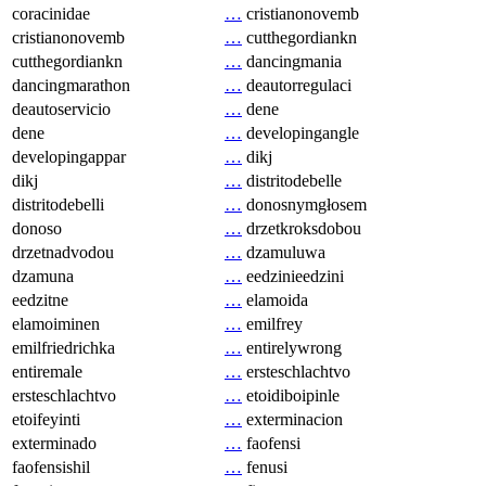
coracinidae
…
cristianonovemb
cristianonovemb
…
cutthegordiankn
cutthegordiankn
…
dancingmania
dancingmarathon
…
deautorregulaci
deautoservicio
…
dene
dene
…
developingangle
developingappar
…
dikj
dikj
…
distritodebelle
distritodebelli
…
donosnymgłosem
donoso
…
drzetkroksdobou
drzetnadvodou
…
dzamuluwa
dzamuna
…
eedzinieedzini
eedzitne
…
elamoida
elamoiminen
…
emilfrey
emilfriedrichka
…
entirelywrong
entiremale
…
ersteschlachtvo
ersteschlachtvo
…
etoidiboipinle
etoifeyinti
…
exterminacion
exterminado
…
faofensi
faofensishil
…
fenusi