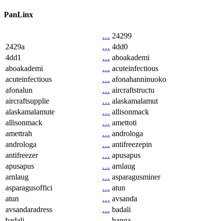
PanLinx
…
24299
2429a
…
4dd0
4dd1
…
aboakademi
aboakademi
…
acuteinfectious
acuteinfectious
…
afonahanninuoko
afonalun
…
aircraftstructu
aircraftsupplie
…
alaskamalamut
alaskamalamute
…
allisonmack
allisonmack
…
amettoti
amettrah
…
androloga
androloga
…
antifreezepin
antifreezer
…
apusapus
apusapus
…
arnlaug
arnlaug
…
asparagusminer
asparagusoffici
…
atun
atun
…
avsanda
avsandaradress
…
badali
badali
…
banga