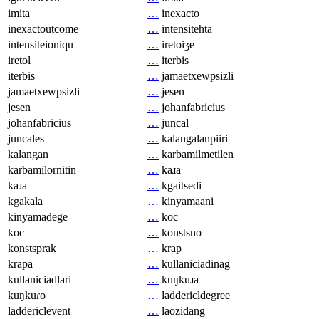
imita
…
inexacto
inexactoutcome
…
intensitehta
intensiteioniqu
…
iretoiʒe
iretol
…
iterbis
iterbis
…
jamaetxewpsizli
jamaetxewpsizli
…
jesen
jesen
…
johanfabricius
johanfabricius
…
juncal
juncales
…
kalangalanpiiri
kalangan
…
karbamilmetilen
karbamilornitin
…
kaɹa
kaɹa
…
kgaitsedi
kgakala
…
kinyamaani
kinyamadege
…
koc
koc
…
konstsno
konstsprak
…
krap
krapa
…
kullaniciadinag
kullaniciadlari
…
kuŋkuɹa
kuŋkuɾo
…
laddericldegree
laddericlevent
…
laozidang