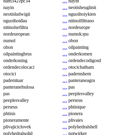
nam342ʔpɛ34
…
nayin
nayin
…
neotisheuglinii
neotisludwigii
…
nguoihoiykien
nguoihoiđau
…
nitinolfiltrano
nitinolsefiltra
…
nordeurope
nordeuropean
…
numokɔɲu
numol
…
obon
obon
…
oilpainting
oilpaintingbrus
…
onderkomen
onderkoning
…
ordendecodigosd
ordendecolocaci
…
otocichatham
otocici
…
pademshem
pademtuar
…
panteraneagra
panteranebulosa
…
pas
pas
…
peeplesvalley
peeplesvalley
…
perseus
perseus
…
phtisique
phtisis
…
pionera
pioneramente
…
plivaies
plivajiciclovek
…
polyhedralshell
polyhedralsolid
…
potwirker