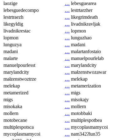
laozige
…
lebesguearea
lebesguedecompo
…
lestrtarzher
lestrtraezh
…
likegrimdeath
likegyldig
…
livadnikravljak
livadnikrestac
…
lopmon
lopmon
…
lunguzhao
lunguzya
…
madani
madani
…
malartanfostaio
malarte
…
manuelpourlelab
manuelpourlesst
…
marylandcity
marylandcity
…
małzenstwozawar
małzenstwoztrze
…
melekap
melekap
…
metamerization
metamerized
…
migs
migs
…
misokajy
misokaka
…
mollern
mollern
…
motobbaki
motobecane
…
multiplespotbea
multiplespotsca
…
mycoplasmamycoi
mycoplasmamycoi
…
nam342ʔlun35