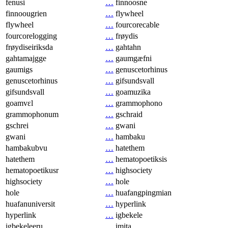
fenusi
…
finnoosne
finnoougrien
…
flywheel
flywheel
…
fourcorecable
fourcorelogging
…
frøydis
frøydiseiriksda
…
gahtahn
gahtamajgge
…
gaumgæfni
gaumigs
…
genuscetorhinus
genuscetorhinus
…
gifsundsvall
gifsundsvall
…
goamuzika
goamvɛl
…
grammophono
grammophonum
…
gschraid
gschrei
…
gwani
gwani
…
hambaku
hambakubvu
…
hatethem
hatethem
…
hematopoetiksis
hematopoetikusr
…
highsociety
highsociety
…
hole
hole
…
huafangpingmian
huafanuniversit
…
hyperlink
hyperlink
…
igbekele
igbekeleeru
…
imita