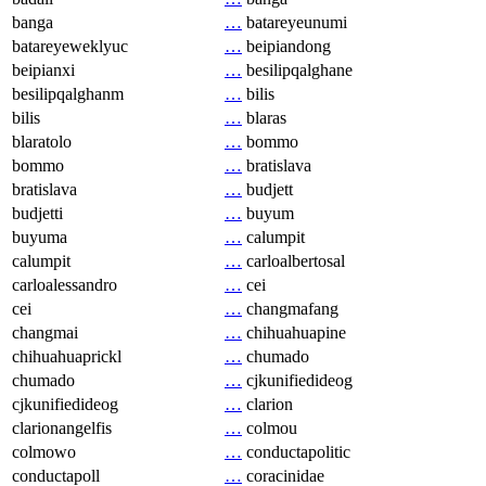
banga
…
batareyeunumi
batareyeweklyuc
…
beipiandong
beipianxi
…
besilipqalghane
besilipqalghanm
…
bilis
bilis
…
blaras
blaratolo
…
bommo
bommo
…
bratislava
bratislava
…
budjett
budjetti
…
buyum
buyuma
…
calumpit
calumpit
…
carloalbertosal
carloalessandro
…
cei
cei
…
changmafang
changmai
…
chihuahuapine
chihuahuaprickl
…
chumado
chumado
…
cjkunifiedideog
cjkunifiedideog
…
clarion
clarionangelfis
…
colmou
colmowo
…
conductapolitic
conductapoll
…
coracinidae