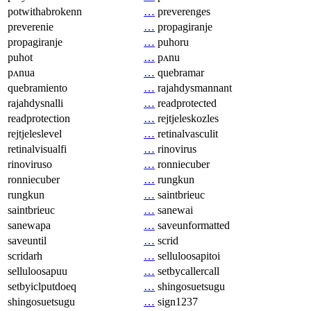
potwithabrokenn
…
preverenges
preverenie
…
propagiranje
propagiranje
…
puhoru
puhot
…
pʌnu
pʌnua
…
quebramar
quebramiento
…
rajahdysmannant
rajahdysnalli
…
readprotected
readprotection
…
rejtjeleskozles
rejtjeleslevel
…
retinalvasculit
retinalvisualfi
…
rinovirus
rinoviruso
…
ronniecuber
ronniecuber
…
rungkun
rungkun
…
saintbrieuc
saintbrieuc
…
sanewai
sanewapa
…
saveunformatted
saveuntil
…
scrid
scridarh
…
selluloosapitoi
selluloosapuu
…
setbycallercall
setbyiclputdoeq
…
shingosuetsugu
shingosuetsugu
…
sign1237