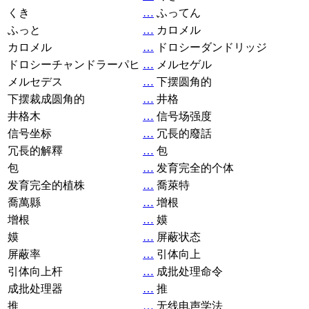
くき
…
ふってん
ふっと
…
カロメル
カロメル
…
ドロシーダンドリッジ
ドロシーチャンドラーパヒ
…
メルセゲル
メルセデス
…
下摆圆角的
下摆裁成圆角的
…
井格
井格木
…
信号场强度
信号坐标
…
冗長的廢話
冗長的解釋
…
包
包
…
发育完全的个体
发育完全的植株
…
喬萊特
喬萬縣
…
增根
增根
…
嫫
嫫
…
屏蔽状态
屏蔽率
…
引体向上
引体向上杆
…
成批处理命令
成批处理器
…
推
推
…
无线电声学法