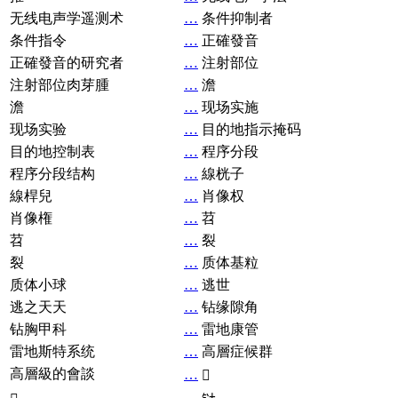
无线电声学遥测术
…
条件抑制者
条件指令
…
正確發音
正確發音的研究者
…
注射部位
注射部位肉芽腫
…
澹
澹
…
现场实施
现场实验
…
目的地指示掩码
目的地控制表
…
程序分段
程序分段结构
…
線桄子
線桿兒
…
肖像权
肖像権
…
苕
苕
…
裂
裂
…
质体基粒
质体小球
…
逃世
逃之天天
…
钻缘隙角
钻胸甲科
…
雷地康管
雷地斯特系统
…
高層症候群
高層級的會談
…
𧘞