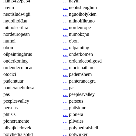
nam342ʔpɛ34
…
nayin
nayin
…
neotisheuglinii
neotisludwigii
…
nguoihoiykien
nguoihoiđau
…
nitinolfiltrano
nitinolsefiltra
…
nordeurope
nordeuropean
…
numokɔɲu
numol
…
obon
obon
…
oilpainting
oilpaintingbrus
…
onderkomen
onderkoning
…
ordendecodigosd
ordendecolocaci
…
otocichatham
otocici
…
pademshem
pademtuar
…
panteraneagra
panteranebulosa
…
pas
pas
…
peeplesvalley
peeplesvalley
…
perseus
perseus
…
phtisique
phtisis
…
pionera
pioneramente
…
plivaies
plivajiciclovek
…
polyhedralshell
polyhedralsolid
…
potwirker