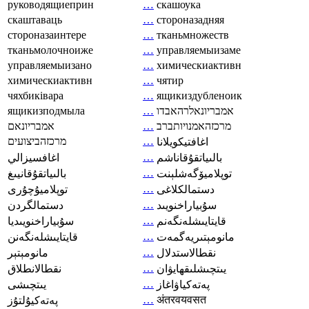
руководящиеприн
…
скашоука
скаштаваць
…
стороназадняя
стороназаинтере
…
тканьмножеств
тканьмолочноиже
…
управляемыизаме
управляемыизано
…
химическиактивн
химическиактивн
…
чятир
чяхбиківара
…
ящикиздубленоик
ящикизподмыла
…
אמבריונאלרהאבדו
אמבריונאם
…
מרכזהאמנויותברב
מרכזהביצועים
…
اغافتيكويلانا
…
بالىياتقۇقاناشم
اغافسيزالي
…
توپلاميۆگەشلېنت
بالىياتقۇقانيىغ
…
دستمالکلاغی
توپلاميۇچۇرى
…
سۇبياراخنويىد
دستمالگردن
…
قايتايىشلەنگەنم
سۇبياراخنويىديا
…
مانومېتىريەگمەت
قايتايىشلەنگەنن
…
نقطالاستدلال
مانومېتېر
…
يىتچىشلىقھايۋان
نقطالانطلاق
…
پەتەكياۋاغاز
يىتچىشى
…
अंतरवयवसत
پەتەكيۇلتۇز