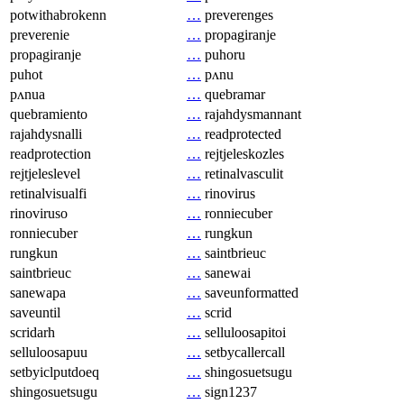
potwithabrokenn
…
preverenges
preverenie
…
propagiranje
propagiranje
…
puhoru
puhot
…
pʌnu
pʌnua
…
quebramar
quebramiento
…
rajahdysmannant
rajahdysnalli
…
readprotected
readprotection
…
rejtjeleskozles
rejtjeleslevel
…
retinalvasculit
retinalvisualfi
…
rinovirus
rinoviruso
…
ronniecuber
ronniecuber
…
rungkun
rungkun
…
saintbrieuc
saintbrieuc
…
sanewai
sanewapa
…
saveunformatted
saveuntil
…
scrid
scridarh
…
selluloosapitoi
selluloosapuu
…
setbycallercall
setbyiclputdoeq
…
shingosuetsugu
shingosuetsugu
…
sign1237