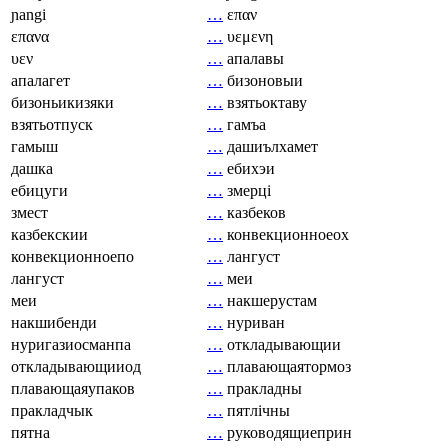
ɲangi
…
επαν
επανα
…
υεμενη
υεν
…
апалавы
апалагет
…
бизоновыи
бизоньикизяки
…
взятьоктаву
взятьотпуск
…
гамъа
гамыш
…
дашиълхамет
дашка
…
ебихэи
ебицуги
…
змерці
змест
…
казбеков
казбекскии
…
конвекционноеох
конвекционноепо
…
лангуст
лангуст
…
меи
меи
…
накшерустам
накшибенди
…
нуриван
нуригазиосманпа
…
откладывающии
откладывающииод
…
плавающаятормоз
плавающаяупаков
…
пракладны
пракладчык
…
пятлічны
пятна
…
руководящиеприн