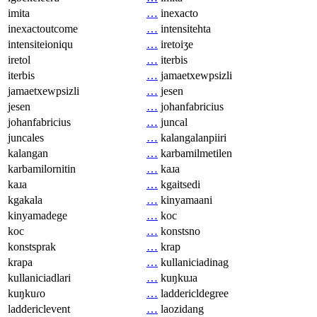
imita
…
inexacto
inexactoutcome
…
intensitehta
intensiteioniqu
…
iretoiʒe
iretol
…
iterbis
iterbis
…
jamaetxewpsizli
jamaetxewpsizli
…
jesen
jesen
…
johanfabricius
johanfabricius
…
juncal
juncales
…
kalangalanpiiri
kalangan
…
karbamilmetilen
karbamilornitin
…
kaɹa
kaɹa
…
kgaitsedi
kgakala
…
kinyamaani
kinyamadege
…
koc
koc
…
konstsno
konstsprak
…
krap
krapa
…
kullaniciadinag
kullaniciadlari
…
kuŋkuɹa
kuŋkuɾo
…
laddericldegree
laddericlevent
…
laozidang