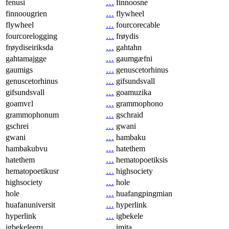
fenusi
…
finnoosne
finnoougrien
…
flywheel
flywheel
…
fourcorecable
fourcorelogging
…
frøydis
frøydiseiriksda
…
gahtahn
gahtamajgge
…
gaumgæfni
gaumigs
…
genuscetorhinus
genuscetorhinus
…
gifsundsvall
gifsundsvall
…
goamuzika
goamvɛl
…
grammophono
grammophonum
…
gschraid
gschrei
…
gwani
gwani
…
hambaku
hambakubvu
…
hatethem
hatethem
…
hematopoetiksis
hematopoetikusr
…
highsociety
highsociety
…
hole
hole
…
huafangpingmian
huafanuniversit
…
hyperlink
hyperlink
…
igbekele
igbekeleeru
…
imita