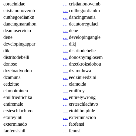
coracinidae
…
cristianonovemb
cristianonovemb
…
cutthegordiankn
cutthegordiankn
…
dancingmania
dancingmarathon
…
deautorregulaci
deautoservicio
…
dene
dene
…
developingangle
developingappar
…
dikj
dikj
…
distritodebelle
distritodebelli
…
donosnymgłosem
donoso
…
drzetkroksdobou
drzetnadvodou
…
dzamuluwa
dzamuna
…
eedzinieedzini
eedzitne
…
elamoida
elamoiminen
…
emilfrey
emilfriedrichka
…
entirelywrong
entiremale
…
ersteschlachtvo
ersteschlachtvo
…
etoidiboipinle
etoifeyinti
…
exterminacion
exterminado
…
faofensi
faofensishil
…
fenusi