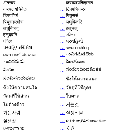
अंतरवर
…
करयलयचिइमरत
करयलयचिवेळ
…
टिपपणिकरन
टिपपणियं
…
पियुससं
पियुसहरमोंस
…
लघुबिकरि
लघुबिजणु
…
हलुचलु
हलुदबनि
…
সমিপয
সমিপে
…
પરવહિનો
પરવહિપરથિમેલ
…
கைபபணிபபு
ంచిగచుడలెదు
கைபபணிவெலை
…
ంచిగచుడు
పింలెసబజ
…
ಸಂತೆುಸದಿಂದಕೆಎತತ
పింసం
…
ಸಂತೆುಸಪಡುವುದು
…
ซึ่งให้ความสนุก
…
ซึ่งให้ความสนใจ
วัสดุที่ใช้อุดร
…
วัสดุที่ใช้อ่าน
ใบตาล
…
ใบต่างด้าว
거는것
…
거는사람
실생식물
…
ሁኔታውያልጣመውሰው
실생활
ሁኖርናማጎር
…
くき