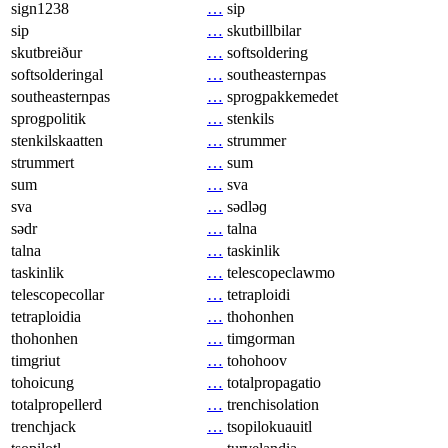
sign1238
…
sip
sip
…
skutbillbilar
skutbreiður
…
softsoldering
softsolderingal
…
southeasternpas
southeasternpas
…
sprogpakkemedet
sprogpolitik
…
stenkils
stenkilskaatten
…
strummer
strummert
…
sum
sum
…
sva
sva
…
sədləɡ
sədr
…
talna
talna
…
taskinlik
taskinlik
…
telescopeclawmo
telescopecollar
…
tetraploidi
tetraploidia
…
thohonhen
thohonhen
…
timgorman
timgriut
…
tohohoov
tohoicung
…
totalpropagatio
totalpropellerd
…
trenchisolation
trenchjack
…
tsopilokuauitl