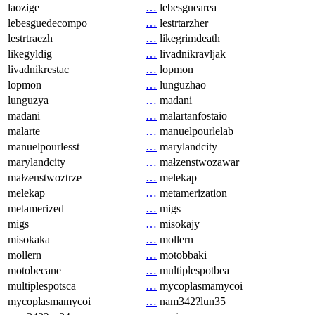
laozige
…
lebesguearea
lebesguedecompo
…
lestrtarzher
lestrtraezh
…
likegrimdeath
likegyldig
…
livadnikravljak
livadnikrestac
…
lopmon
lopmon
…
lunguzhao
lunguzya
…
madani
madani
…
malartanfostaio
malarte
…
manuelpourlelab
manuelpourlesst
…
marylandcity
marylandcity
…
małzenstwozawar
małzenstwoztrze
…
melekap
melekap
…
metamerization
metamerized
…
migs
migs
…
misokajy
misokaka
…
mollern
mollern
…
motobbaki
motobecane
…
multiplespotbea
multiplespotsca
…
mycoplasmamycoi
mycoplasmamycoi
…
nam342ʔlun35