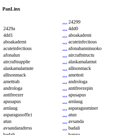
PanLinx
…
24299
2429a
…
4dd0
4dd1
…
aboakademi
aboakademi
…
acuteinfectious
acuteinfectious
…
afonahanninuoko
afonalun
…
aircraftstructu
aircraftsupplie
…
alaskamalamut
alaskamalamute
…
allisonmack
allisonmack
…
amettoti
amettrah
…
androloga
androloga
…
antifreezepin
antifreezer
…
apusapus
apusapus
…
arnlaug
arnlaug
…
asparagusminer
asparagusoffici
…
atun
atun
…
avsanda
avsandaradress
…
badali
badali
…
banga