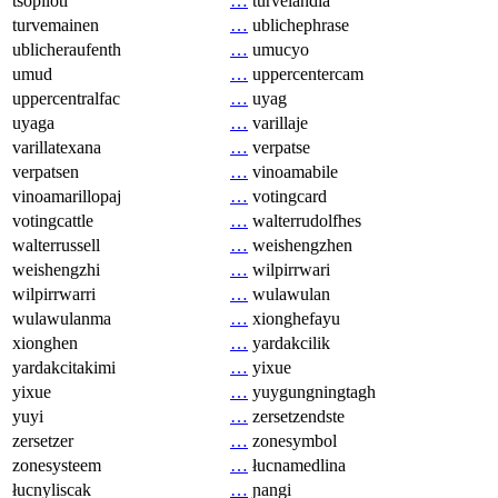
tsopilotl
…
turvelandia
turvemainen
…
ublichephrase
ublicheraufenth
…
umucyo
umud
…
uppercentercam
uppercentralfac
…
uyag
uyaga
…
varillaje
varillatexana
…
verpatse
verpatsen
…
vinoamabile
vinoamarillopaj
…
votingcard
votingcattle
…
walterrudolfhes
walterrussell
…
weishengzhen
weishengzhi
…
wilpirrwari
wilpirrwarri
…
wulawulan
wulawulanma
…
xionghefayu
xionghen
…
yardakcilik
yardakcitakimi
…
yixue
yixue
…
yuygungningtagh
yuyi
…
zersetzendste
zersetzer
…
zonesymbol
zonesysteem
…
łucnamedlina
łucnyliscak
…
ɲangi