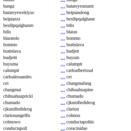
banga
…
batareyeunumi
batareyeweklyuc
…
beipiandong
beipianxi
…
besilipqalghane
besilipqalghanm
…
bilis
bilis
…
blaras
blaratolo
…
bommo
bommo
…
bratislava
bratislava
…
budjett
budjetti
…
buyum
buyuma
…
calumpit
calumpit
…
carloalbertosal
carloalessandro
…
cei
cei
…
changmafang
changmai
…
chihuahuapine
chihuahuaprickl
…
chumado
chumado
…
cjkunifiedideog
cjkunifiedideog
…
clarion
clarionangelfis
…
colmou
colmowo
…
conductapolitic
conductapoll
…
coracinidae