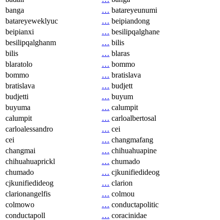
banga
…
batareyeunumi
batareyeweklyuc
…
beipiandong
beipianxi
…
besilipqalghane
besilipqalghanm
…
bilis
bilis
…
blaras
blaratolo
…
bommo
bommo
…
bratislava
bratislava
…
budjett
budjetti
…
buyum
buyuma
…
calumpit
calumpit
…
carloalbertosal
carloalessandro
…
cei
cei
…
changmafang
changmai
…
chihuahuapine
chihuahuaprickl
…
chumado
chumado
…
cjkunifiedideog
cjkunifiedideog
…
clarion
clarionangelfis
…
colmou
colmowo
…
conductapolitic
conductapoll
…
coracinidae