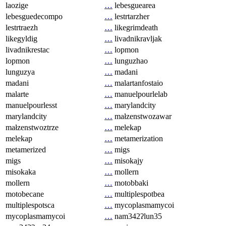
laozige
…
lebesguearea
lebesguedecompo
…
lestrtarzher
lestrtraezh
…
likegrimdeath
likegyldig
…
livadnikravljak
livadnikrestac
…
lopmon
lopmon
…
lunguzhao
lunguzya
…
madani
madani
…
malartanfostaio
malarte
…
manuelpourlelab
manuelpourlesst
…
marylandcity
marylandcity
…
małzenstwozawar
małzenstwoztrze
…
melekap
melekap
…
metamerization
metamerized
…
migs
migs
…
misokajy
misokaka
…
mollern
mollern
…
motobbaki
motobecane
…
multiplespotbea
multiplespotsca
…
mycoplasmamycoi
mycoplasmamycoi
…
nam342ʔlun35