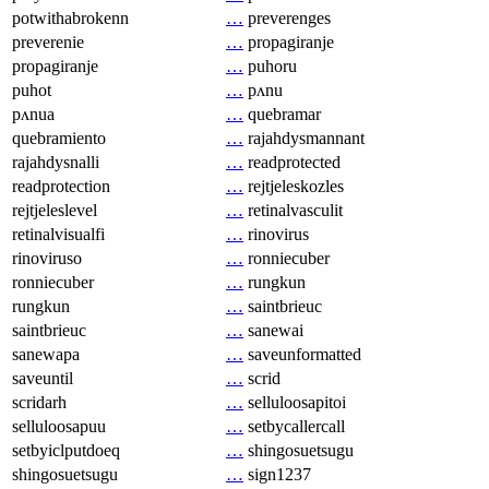
potwithabrokenn
…
preverenges
preverenie
…
propagiranje
propagiranje
…
puhoru
puhot
…
pʌnu
pʌnua
…
quebramar
quebramiento
…
rajahdysmannant
rajahdysnalli
…
readprotected
readprotection
…
rejtjeleskozles
rejtjeleslevel
…
retinalvasculit
retinalvisualfi
…
rinovirus
rinoviruso
…
ronniecuber
ronniecuber
…
rungkun
rungkun
…
saintbrieuc
saintbrieuc
…
sanewai
sanewapa
…
saveunformatted
saveuntil
…
scrid
scridarh
…
selluloosapitoi
selluloosapuu
…
setbycallercall
setbyiclputdoeq
…
shingosuetsugu
shingosuetsugu
…
sign1237