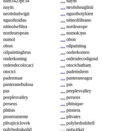
nam342ʔpɛ34
…
nayin
nayin
…
neotisheuglinii
neotisludwigii
…
nguoihoiykien
nguoihoiđau
…
nitinolfiltrano
nitinolsefiltra
…
nordeurope
nordeuropean
…
numokɔɲu
numol
…
obon
obon
…
oilpainting
oilpaintingbrus
…
onderkomen
onderkoning
…
ordendecodigosd
ordendecolocaci
…
otocichatham
otocici
…
pademshem
pademtuar
…
panteraneagra
panteranebulosa
…
pas
pas
…
peeplesvalley
peeplesvalley
…
perseus
perseus
…
phtisique
phtisis
…
pionera
pioneramente
…
plivaies
plivajiciclovek
…
polyhedralshell
polyhedralsolid
…
potwirker