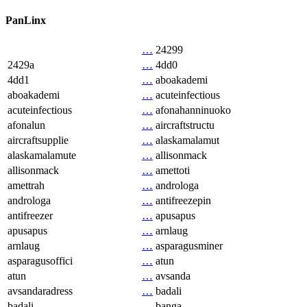
PanLinx
…
24299
2429a
…
4dd0
4dd1
…
aboakademi
aboakademi
…
acuteinfectious
acuteinfectious
…
afonahanninuoko
afonalun
…
aircraftstructu
aircraftsupplie
…
alaskamalamut
alaskamalamute
…
allisonmack
allisonmack
…
amettoti
amettrah
…
androloga
androloga
…
antifreezepin
antifreezer
…
apusapus
apusapus
…
arnlaug
arnlaug
…
asparagusminer
asparagusoffici
…
atun
atun
…
avsanda
avsandaradress
…
badali
badali
…
banga