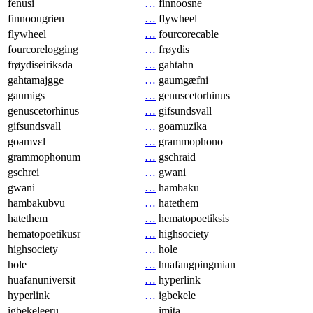
fenusi
…
finnoosne
finnoougrien
…
flywheel
flywheel
…
fourcorecable
fourcorelogging
…
frøydis
frøydiseiriksda
…
gahtahn
gahtamajgge
…
gaumgæfni
gaumigs
…
genuscetorhinus
genuscetorhinus
…
gifsundsvall
gifsundsvall
…
goamuzika
goamvɛl
…
grammophono
grammophonum
…
gschraid
gschrei
…
gwani
gwani
…
hambaku
hambakubvu
…
hatethem
hatethem
…
hematopoetiksis
hematopoetikusr
…
highsociety
highsociety
…
hole
hole
…
huafangpingmian
huafanuniversit
…
hyperlink
hyperlink
…
igbekele
igbekeleeru
…
imita