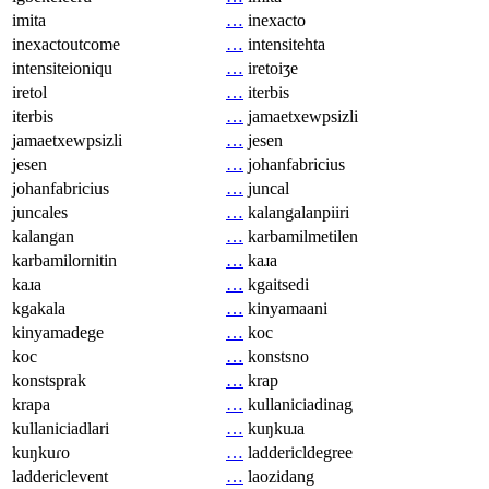
imita
…
inexacto
inexactoutcome
…
intensitehta
intensiteioniqu
…
iretoiʒe
iretol
…
iterbis
iterbis
…
jamaetxewpsizli
jamaetxewpsizli
…
jesen
jesen
…
johanfabricius
johanfabricius
…
juncal
juncales
…
kalangalanpiiri
kalangan
…
karbamilmetilen
karbamilornitin
…
kaɹa
kaɹa
…
kgaitsedi
kgakala
…
kinyamaani
kinyamadege
…
koc
koc
…
konstsno
konstsprak
…
krap
krapa
…
kullaniciadinag
kullaniciadlari
…
kuŋkuɹa
kuŋkuɾo
…
laddericldegree
laddericlevent
…
laozidang