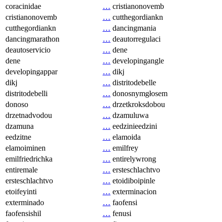
coracinidae
…
cristianonovemb
cristianonovemb
…
cutthegordiankn
cutthegordiankn
…
dancingmania
dancingmarathon
…
deautorregulaci
deautoservicio
…
dene
dene
…
developingangle
developingappar
…
dikj
dikj
…
distritodebelle
distritodebelli
…
donosnymgłosem
donoso
…
drzetkroksdobou
drzetnadvodou
…
dzamuluwa
dzamuna
…
eedzinieedzini
eedzitne
…
elamoida
elamoiminen
…
emilfrey
emilfriedrichka
…
entirelywrong
entiremale
…
ersteschlachtvo
ersteschlachtvo
…
etoidiboipinle
etoifeyinti
…
exterminacion
exterminado
…
faofensi
faofensishil
…
fenusi