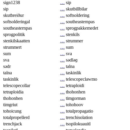
sign1238
…
sip
sip
…
skutbillbilar
skutbreiður
…
softsoldering
softsolderingal
…
southeasternpas
southeasternpas
…
sprogpakkemedet
sprogpolitik
…
stenkils
stenkilskaatten
…
strummer
strummert
…
sum
sum
…
sva
sva
…
sədləɡ
sədr
…
talna
talna
…
taskinlik
taskinlik
…
telescopeclawmo
telescopecollar
…
tetraploidi
tetraploidia
…
thohonhen
thohonhen
…
timgorman
timgriut
…
tohohoov
tohoicung
…
totalpropagatio
totalpropellerd
…
trenchisolation
trenchjack
…
tsopilokuauitl