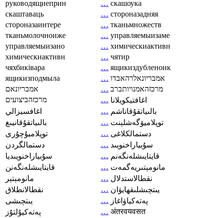
руководящиеприн
…
скашоука
скаштаваць
…
стороназадняя
стороназаинтере
…
тканьмножеств
тканьмолочноиже
…
управляемыизаме
управляемыизано
…
химическиактивн
химическиактивн
…
чятир
чяхбиківара
…
ящикиздубленоик
ящикизподмыла
…
אמבריונאלרהאבדו
אמבריונאם
…
מרכזהאמנויותברב
מרכזהביצועים
…
اغافتيكويلانا
…
بالىياتقۇقاناشم
اغافسيزالي
…
توپلاميۆگەشلېنت
بالىياتقۇقانيىغ
…
دستمالکلاغی
توپلاميۇچۇرى
…
سۇبياراخنويىد
دستمالگردن
…
قايتايىشلەنگەنم
سۇبياراخنويىديا
…
مانومېتىريەگمەت
قايتايىشلەنگەنن
…
نقطالاستدلال
مانومېتېر
…
يىتچىشلىقھايۋان
نقطالانطلاق
…
پەتەكياۋاغاز
يىتچىشى
…
अंतरवयवसत
پەتەكيۇلتۇز