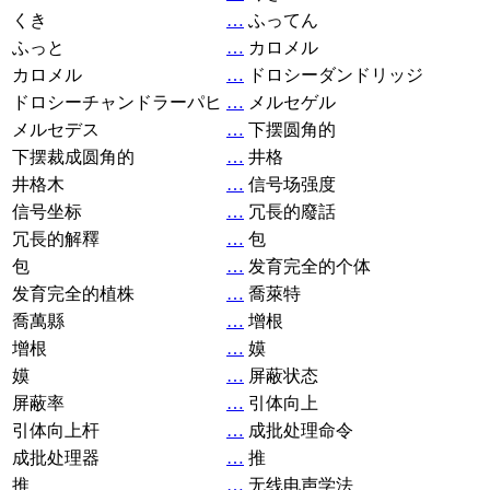
くき
…
ふってん
ふっと
…
カロメル
カロメル
…
ドロシーダンドリッジ
ドロシーチャンドラーパヒ
…
メルセゲル
メルセデス
…
下摆圆角的
下摆裁成圆角的
…
井格
井格木
…
信号场强度
信号坐标
…
冗長的廢話
冗長的解釋
…
包
包
…
发育完全的个体
发育完全的植株
…
喬萊特
喬萬縣
…
增根
增根
…
嫫
嫫
…
屏蔽状态
屏蔽率
…
引体向上
引体向上杆
…
成批处理命令
成批处理器
…
推
推
…
无线电声学法