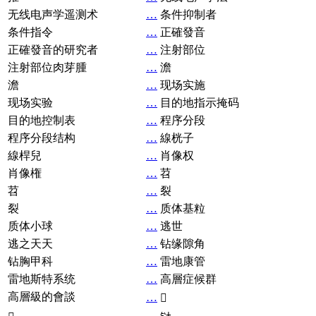
无线电声学遥测术
…
条件抑制者
条件指令
…
正確發音
正確發音的研究者
…
注射部位
注射部位肉芽腫
…
澹
澹
…
现场实施
现场实验
…
目的地指示掩码
目的地控制表
…
程序分段
程序分段结构
…
線桄子
線桿兒
…
肖像权
肖像権
…
苕
苕
…
裂
裂
…
质体基粒
质体小球
…
逃世
逃之天天
…
钻缘隙角
钻胸甲科
…
雷地康管
雷地斯特系统
…
高層症候群
高層級的會談
…
𧘞