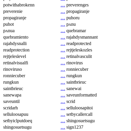
potwithabrokenn
…
preverenges
preverenie
…
propagiranje
propagiranje
…
puhoru
puhot
…
pʌnu
pʌnua
…
quebramar
quebramiento
…
rajahdysmannant
rajahdysnalli
…
readprotected
readprotection
…
rejtjeleskozles
rejtjeleslevel
…
retinalvasculit
retinalvisualfi
…
rinovirus
rinoviruso
…
ronniecuber
ronniecuber
…
rungkun
rungkun
…
saintbrieuc
saintbrieuc
…
sanewai
sanewapa
…
saveunformatted
saveuntil
…
scrid
scridarh
…
selluloosapitoi
selluloosapuu
…
setbycallercall
setbyiclputdoeq
…
shingosuetsugu
shingosuetsugu
…
sign1237