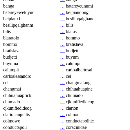
banga
…
batareyeunumi
batareyeweklyuc
…
beipiandong
beipianxi
…
besilipqalghane
besilipqalghanm
…
bilis
bilis
…
blaras
blaratolo
…
bommo
bommo
…
bratislava
bratislava
…
budjett
budjetti
…
buyum
buyuma
…
calumpit
calumpit
…
carloalbertosal
carloalessandro
…
cei
cei
…
changmafang
changmai
…
chihuahuapine
chihuahuaprickl
…
chumado
chumado
…
cjkunifiedideog
cjkunifiedideog
…
clarion
clarionangelfis
…
colmou
colmowo
…
conductapolitic
conductapoll
…
coracinidae