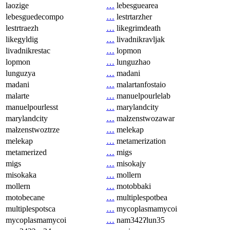
laozige
…
lebesguearea
lebesguedecompo
…
lestrtarzher
lestrtraezh
…
likegrimdeath
likegyldig
…
livadnikravljak
livadnikrestac
…
lopmon
lopmon
…
lunguzhao
lunguzya
…
madani
madani
…
malartanfostaio
malarte
…
manuelpourlelab
manuelpourlesst
…
marylandcity
marylandcity
…
małzenstwozawar
małzenstwoztrze
…
melekap
melekap
…
metamerization
metamerized
…
migs
migs
…
misokajy
misokaka
…
mollern
mollern
…
motobbaki
motobecane
…
multiplespotbea
multiplespotsca
…
mycoplasmamycoi
mycoplasmamycoi
…
nam342ʔlun35