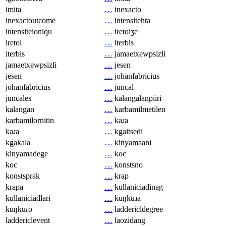
imita
…
inexacto
inexactoutcome
…
intensitehta
intensiteioniqu
…
iretoiʒe
iretol
…
iterbis
iterbis
…
jamaetxewpsizli
jamaetxewpsizli
…
jesen
jesen
…
johanfabricius
johanfabricius
…
juncal
juncales
…
kalangalanpiiri
kalangan
…
karbamilmetilen
karbamilornitin
…
kaɹa
kaɹa
…
kgaitsedi
kgakala
…
kinyamaani
kinyamadege
…
koc
koc
…
konstsno
konstsprak
…
krap
krapa
…
kullaniciadinag
kullaniciadlari
…
kuŋkuɹa
kuŋkuɾo
…
laddericldegree
laddericlevent
…
laozidang