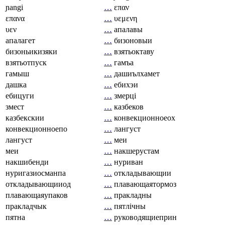
ɲangi
…
επαν
επανα
…
υεμενη
υεν
…
апалавы
апалагет
…
бизоновыи
бизоньикизяки
…
взятьоктаву
взятьотпуск
…
гамъа
гамыш
…
дашиълхамет
дашка
…
ебихэи
ебицуги
…
змерці
змест
…
казбеков
казбекскии
…
конвекционноеох
конвекционноепо
…
лангуст
лангуст
…
меи
меи
…
накшерустам
накшибенди
…
нуриван
нуригазиосманпа
…
откладывающии
откладывающииод
…
плавающаятормоз
плавающаяупаков
…
пракладны
пракладчык
…
пятлічны
пятна
…
руководящиеприн