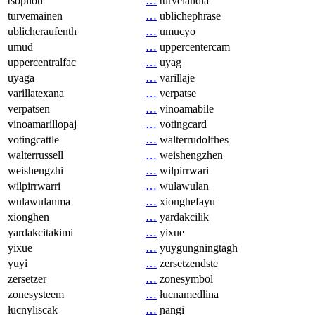
tsopilotl
…
turvelandia
turvemainen
…
ublichephrase
ublicheraufenth
…
umucyo
umud
…
uppercentercam
uppercentralfac
…
uyag
uyaga
…
varillaje
varillatexana
…
verpatse
verpatsen
…
vinoamabile
vinoamarillopaj
…
votingcard
votingcattle
…
walterrudolfhes
walterrussell
…
weishengzhen
weishengzhi
…
wilpirrwari
wilpirrwarri
…
wulawulan
wulawulanma
…
xionghefayu
xionghen
…
yardakcilik
yardakcitakimi
…
yixue
yixue
…
yuygungningtagh
yuyi
…
zersetzendste
zersetzer
…
zonesymbol
zonesysteem
…
łucnamedlina
łucnyliscak
…
ɲangi