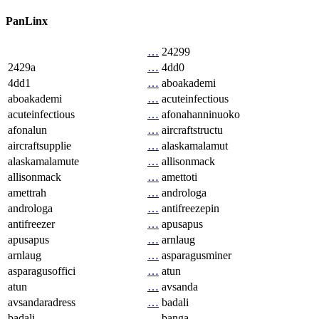
PanLinx
…
24299
2429a
…
4dd0
4dd1
…
aboakademi
aboakademi
…
acuteinfectious
acuteinfectious
…
afonahanninuoko
afonalun
…
aircraftstructu
aircraftsupplie
…
alaskamalamut
alaskamalamute
…
allisonmack
allisonmack
…
amettoti
amettrah
…
androloga
androloga
…
antifreezepin
antifreezer
…
apusapus
apusapus
…
arnlaug
arnlaug
…
asparagusminer
asparagusoffici
…
atun
atun
…
avsanda
avsandaradress
…
badali
badali
…
banga