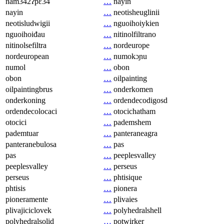
nam342ʔpɛ34
…
nayin
nayin
…
neotisheuglinii
neotisludwigii
…
nguoihoiykien
nguoihoiđau
…
nitinolfiltrano
nitinolsefiltra
…
nordeurope
nordeuropean
…
numokɔɲu
numol
…
obon
obon
…
oilpainting
oilpaintingbrus
…
onderkomen
onderkoning
…
ordendecodigosd
ordendecolocaci
…
otocichatham
otocici
…
pademshem
pademtuar
…
panteraneagra
panteranebulosa
…
pas
pas
…
peeplesvalley
peeplesvalley
…
perseus
perseus
…
phtisique
phtisis
…
pionera
pioneramente
…
plivaies
plivajiciclovek
…
polyhedralshell
polyhedralsolid
…
potwirker