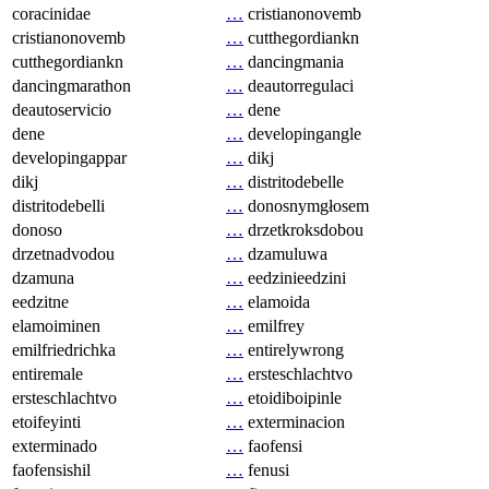
coracinidae
…
cristianonovemb
cristianonovemb
…
cutthegordiankn
cutthegordiankn
…
dancingmania
dancingmarathon
…
deautorregulaci
deautoservicio
…
dene
dene
…
developingangle
developingappar
…
dikj
dikj
…
distritodebelle
distritodebelli
…
donosnymgłosem
donoso
…
drzetkroksdobou
drzetnadvodou
…
dzamuluwa
dzamuna
…
eedzinieedzini
eedzitne
…
elamoida
elamoiminen
…
emilfrey
emilfriedrichka
…
entirelywrong
entiremale
…
ersteschlachtvo
ersteschlachtvo
…
etoidiboipinle
etoifeyinti
…
exterminacion
exterminado
…
faofensi
faofensishil
…
fenusi