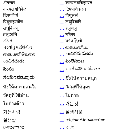
अंतरवर
…
करयलयचिइमरत
करयलयचिवेळ
…
टिपपणिकरन
टिपपणियं
…
पियुससं
पियुसहरमोंस
…
लघुबिकरि
लघुबिजणु
…
हलुचलु
हलुदबनि
…
সমিপয
সমিপে
…
પરવહિનો
પરવહિપરથિમેલ
…
கைபபணிபபு
ంచిగచుడలెదు
கைபபணிவெலை
…
ంచిగచుడు
పింలెసబజ
…
ಸಂತೆುಸದಿಂದಕೆಎತತ
పింసం
…
ಸಂತೆುಸಪಡುವುದು
…
ซึ่งให้ความสนุก
…
ซึ่งให้ความสนใจ
วัสดุที่ใช้อุดร
…
วัสดุที่ใช้อ่าน
ใบตาล
…
ใบต่างด้าว
거는것
…
거는사람
실생식물
…
ሁኔታውያልጣመውሰው
실생활
ሁኖርናማጎር
…
くき