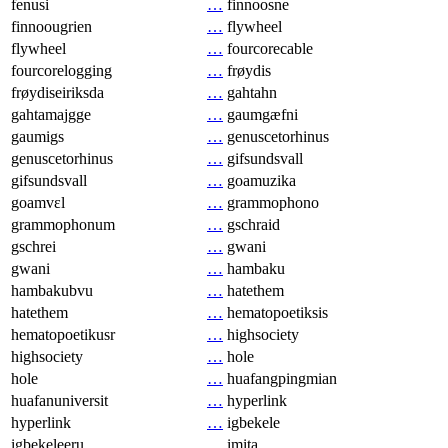
fenusi
…
finnoosne
finnoougrien
…
flywheel
flywheel
…
fourcorecable
fourcorelogging
…
frøydis
frøydiseiriksda
…
gahtahn
gahtamajgge
…
gaumgæfni
gaumigs
…
genuscetorhinus
genuscetorhinus
…
gifsundsvall
gifsundsvall
…
goamuzika
goamvɛl
…
grammophono
grammophonum
…
gschraid
gschrei
…
gwani
gwani
…
hambaku
hambakubvu
…
hatethem
hatethem
…
hematopoetiksis
hematopoetikusr
…
highsociety
highsociety
…
hole
hole
…
huafangpingmian
huafanuniversit
…
hyperlink
hyperlink
…
igbekele
igbekeleeru
…
imita