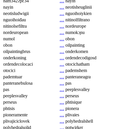
nam342ʔpɛ34
…
nayin
nayin
…
neotisheuglinii
neotisludwigii
…
nguoihoiykien
nguoihoiđau
…
nitinolfiltrano
nitinolsefiltra
…
nordeurope
nordeuropean
…
numokɔɲu
numol
…
obon
obon
…
oilpainting
oilpaintingbrus
…
onderkomen
onderkoning
…
ordendecodigosd
ordendecolocaci
…
otocichatham
otocici
…
pademshem
pademtuar
…
panteraneagra
panteranebulosa
…
pas
pas
…
peeplesvalley
peeplesvalley
…
perseus
perseus
…
phtisique
phtisis
…
pionera
pioneramente
…
plivaies
plivajiciclovek
…
polyhedralshell
polyhedralsolid
…
potwirker