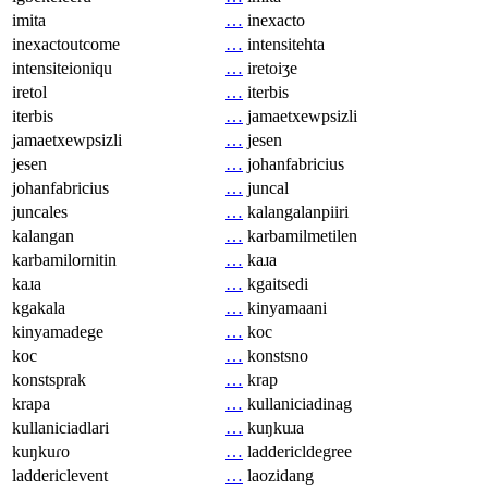
imita
…
inexacto
inexactoutcome
…
intensitehta
intensiteioniqu
…
iretoiʒe
iretol
…
iterbis
iterbis
…
jamaetxewpsizli
jamaetxewpsizli
…
jesen
jesen
…
johanfabricius
johanfabricius
…
juncal
juncales
…
kalangalanpiiri
kalangan
…
karbamilmetilen
karbamilornitin
…
kaɹa
kaɹa
…
kgaitsedi
kgakala
…
kinyamaani
kinyamadege
…
koc
koc
…
konstsno
konstsprak
…
krap
krapa
…
kullaniciadinag
kullaniciadlari
…
kuŋkuɹa
kuŋkuɾo
…
laddericldegree
laddericlevent
…
laozidang