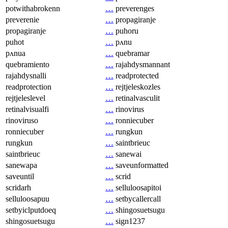
potwithabrokenn
…
preverenges
preverenie
…
propagiranje
propagiranje
…
puhoru
puhot
…
pʌnu
pʌnua
…
quebramar
quebramiento
…
rajahdysmannant
rajahdysnalli
…
readprotected
readprotection
…
rejtjeleskozles
rejtjeleslevel
…
retinalvasculit
retinalvisualfi
…
rinovirus
rinoviruso
…
ronniecuber
ronniecuber
…
rungkun
rungkun
…
saintbrieuc
saintbrieuc
…
sanewai
sanewapa
…
saveunformatted
saveuntil
…
scrid
scridarh
…
selluloosapitoi
selluloosapuu
…
setbycallercall
setbyiclputdoeq
…
shingosuetsugu
shingosuetsugu
…
sign1237