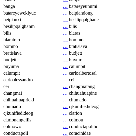
banga
…
batareyeunumi
batareyeweklyuc
…
beipiandong
beipianxi
…
besilipqalghane
besilipqalghanm
…
bilis
bilis
…
blaras
blaratolo
…
bommo
bommo
…
bratislava
bratislava
…
budjett
budjetti
…
buyum
buyuma
…
calumpit
calumpit
…
carloalbertosal
carloalessandro
…
cei
cei
…
changmafang
changmai
…
chihuahuapine
chihuahuaprickl
…
chumado
chumado
…
cjkunifiedideog
cjkunifiedideog
…
clarion
clarionangelfis
…
colmou
colmowo
…
conductapolitic
conductapoll
…
coracinidae