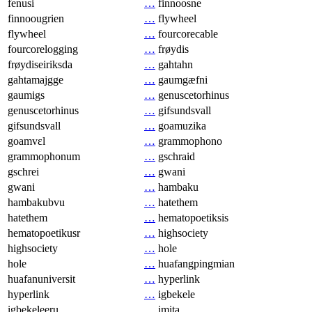
fenusi
…
finnoosne
finnoougrien
…
flywheel
flywheel
…
fourcorecable
fourcorelogging
…
frøydis
frøydiseiriksda
…
gahtahn
gahtamajgge
…
gaumgæfni
gaumigs
…
genuscetorhinus
genuscetorhinus
…
gifsundsvall
gifsundsvall
…
goamuzika
goamvɛl
…
grammophono
grammophonum
…
gschraid
gschrei
…
gwani
gwani
…
hambaku
hambakubvu
…
hatethem
hatethem
…
hematopoetiksis
hematopoetikusr
…
highsociety
highsociety
…
hole
hole
…
huafangpingmian
huafanuniversit
…
hyperlink
hyperlink
…
igbekele
igbekeleeru
…
imita