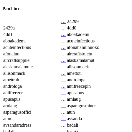
PanLinx
…
24299
2429a
…
4dd0
4dd1
…
aboakademi
aboakademi
…
acuteinfectious
acuteinfectious
…
afonahanninuoko
afonalun
…
aircraftstructu
aircraftsupplie
…
alaskamalamut
alaskamalamute
…
allisonmack
allisonmack
…
amettoti
amettrah
…
androloga
androloga
…
antifreezepin
antifreezer
…
apusapus
apusapus
…
arnlaug
arnlaug
…
asparagusminer
asparagusoffici
…
atun
atun
…
avsanda
avsandaradress
…
badali
badali
…
banga