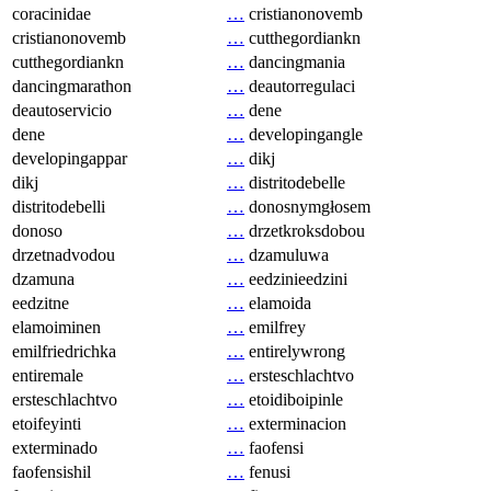
coracinidae
…
cristianonovemb
cristianonovemb
…
cutthegordiankn
cutthegordiankn
…
dancingmania
dancingmarathon
…
deautorregulaci
deautoservicio
…
dene
dene
…
developingangle
developingappar
…
dikj
dikj
…
distritodebelle
distritodebelli
…
donosnymgłosem
donoso
…
drzetkroksdobou
drzetnadvodou
…
dzamuluwa
dzamuna
…
eedzinieedzini
eedzitne
…
elamoida
elamoiminen
…
emilfrey
emilfriedrichka
…
entirelywrong
entiremale
…
ersteschlachtvo
ersteschlachtvo
…
etoidiboipinle
etoifeyinti
…
exterminacion
exterminado
…
faofensi
faofensishil
…
fenusi