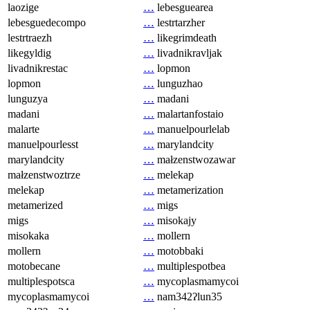
laozige
…
lebesguearea
lebesguedecompo
…
lestrtarzher
lestrtraezh
…
likegrimdeath
likegyldig
…
livadnikravljak
livadnikrestac
…
lopmon
lopmon
…
lunguzhao
lunguzya
…
madani
madani
…
malartanfostaio
malarte
…
manuelpourlelab
manuelpourlesst
…
marylandcity
marylandcity
…
małzenstwozawar
małzenstwoztrze
…
melekap
melekap
…
metamerization
metamerized
…
migs
migs
…
misokajy
misokaka
…
mollern
mollern
…
motobbaki
motobecane
…
multiplespotbea
multiplespotsca
…
mycoplasmamycoi
mycoplasmamycoi
…
nam342ʔlun35