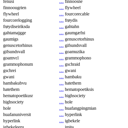
fenusi
…
finnoosne
finnoougrien
…
flywheel
flywheel
…
fourcorecable
fourcorelogging
…
frøydis
frøydiseiriksda
…
gahtahn
gahtamajgge
…
gaumgæfni
gaumigs
…
genuscetorhinus
genuscetorhinus
…
gifsundsvall
gifsundsvall
…
goamuzika
goamvɛl
…
grammophono
grammophonum
…
gschraid
gschrei
…
gwani
gwani
…
hambaku
hambakubvu
…
hatethem
hatethem
…
hematopoetiksis
hematopoetikusr
…
highsociety
highsociety
…
hole
hole
…
huafangpingmian
huafanuniversit
…
hyperlink
hyperlink
…
igbekele
igbekeleeru
…
imita