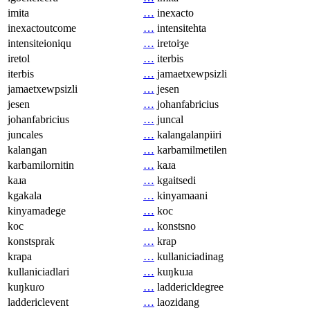
imita
…
inexacto
inexactoutcome
…
intensitehta
intensiteioniqu
…
iretoiʒe
iretol
…
iterbis
iterbis
…
jamaetxewpsizli
jamaetxewpsizli
…
jesen
jesen
…
johanfabricius
johanfabricius
…
juncal
juncales
…
kalangalanpiiri
kalangan
…
karbamilmetilen
karbamilornitin
…
kaɹa
kaɹa
…
kgaitsedi
kgakala
…
kinyamaani
kinyamadege
…
koc
koc
…
konstsno
konstsprak
…
krap
krapa
…
kullaniciadinag
kullaniciadlari
…
kuŋkuɹa
kuŋkuɾo
…
laddericldegree
laddericlevent
…
laozidang