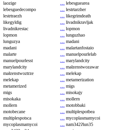
laozige
…
lebesguearea
lebesguedecompo
…
lestrtarzher
lestrtraezh
…
likegrimdeath
likegyldig
…
livadnikravljak
livadnikrestac
…
lopmon
lopmon
…
lunguzhao
lunguzya
…
madani
madani
…
malartanfostaio
malarte
…
manuelpourlelab
manuelpourlesst
…
marylandcity
marylandcity
…
małzenstwozawar
małzenstwoztrze
…
melekap
melekap
…
metamerization
metamerized
…
migs
migs
…
misokajy
misokaka
…
mollern
mollern
…
motobbaki
motobecane
…
multiplespotbea
multiplespotsca
…
mycoplasmamycoi
mycoplasmamycoi
…
nam342ʔlun35