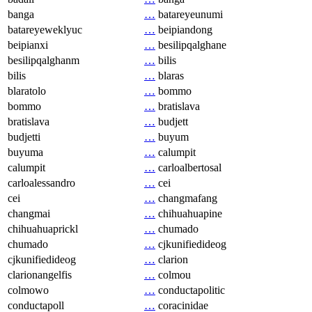
banga
…
batareyeunumi
batareyeweklyuc
…
beipiandong
beipianxi
…
besilipqalghane
besilipqalghanm
…
bilis
bilis
…
blaras
blaratolo
…
bommo
bommo
…
bratislava
bratislava
…
budjett
budjetti
…
buyum
buyuma
…
calumpit
calumpit
…
carloalbertosal
carloalessandro
…
cei
cei
…
changmafang
changmai
…
chihuahuapine
chihuahuaprickl
…
chumado
chumado
…
cjkunifiedideog
cjkunifiedideog
…
clarion
clarionangelfis
…
colmou
colmowo
…
conductapolitic
conductapoll
…
coracinidae