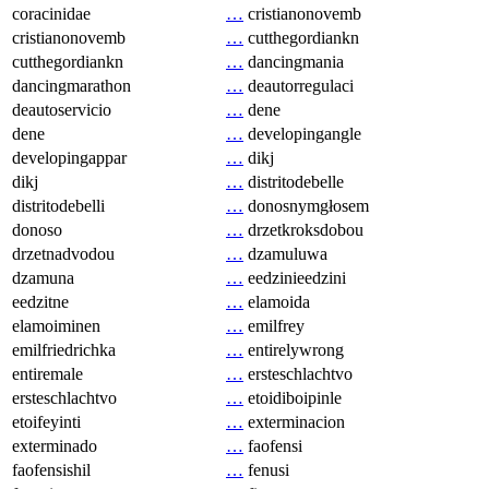
coracinidae
…
cristianonovemb
cristianonovemb
…
cutthegordiankn
cutthegordiankn
…
dancingmania
dancingmarathon
…
deautorregulaci
deautoservicio
…
dene
dene
…
developingangle
developingappar
…
dikj
dikj
…
distritodebelle
distritodebelli
…
donosnymgłosem
donoso
…
drzetkroksdobou
drzetnadvodou
…
dzamuluwa
dzamuna
…
eedzinieedzini
eedzitne
…
elamoida
elamoiminen
…
emilfrey
emilfriedrichka
…
entirelywrong
entiremale
…
ersteschlachtvo
ersteschlachtvo
…
etoidiboipinle
etoifeyinti
…
exterminacion
exterminado
…
faofensi
faofensishil
…
fenusi