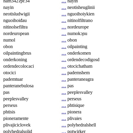
nam342ʔpɛ34
…
nayin
nayin
…
neotisheuglinii
neotisludwigii
…
nguoihoiykien
nguoihoiđau
…
nitinolfiltrano
nitinolsefiltra
…
nordeurope
nordeuropean
…
numokɔɲu
numol
…
obon
obon
…
oilpainting
oilpaintingbrus
…
onderkomen
onderkoning
…
ordendecodigosd
ordendecolocaci
…
otocichatham
otocici
…
pademshem
pademtuar
…
panteraneagra
panteranebulosa
…
pas
pas
…
peeplesvalley
peeplesvalley
…
perseus
perseus
…
phtisique
phtisis
…
pionera
pioneramente
…
plivaies
plivajiciclovek
…
polyhedralshell
polyhedralsolid
…
potwirker