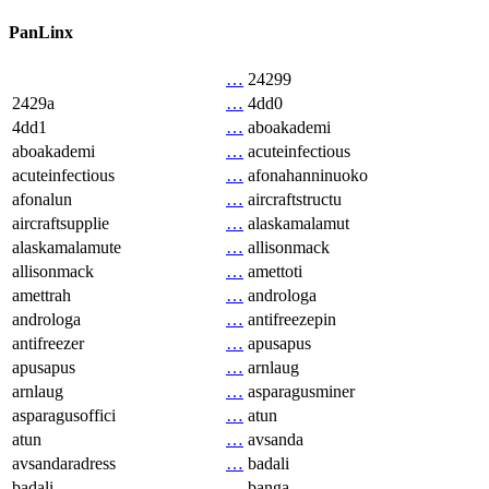
PanLinx
…
24299
2429a
…
4dd0
4dd1
…
aboakademi
aboakademi
…
acuteinfectious
acuteinfectious
…
afonahanninuoko
afonalun
…
aircraftstructu
aircraftsupplie
…
alaskamalamut
alaskamalamute
…
allisonmack
allisonmack
…
amettoti
amettrah
…
androloga
androloga
…
antifreezepin
antifreezer
…
apusapus
apusapus
…
arnlaug
arnlaug
…
asparagusminer
asparagusoffici
…
atun
atun
…
avsanda
avsandaradress
…
badali
badali
…
banga