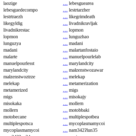
laozige
…
lebesguearea
lebesguedecompo
…
lestrtarzher
lestrtraezh
…
likegrimdeath
likegyldig
…
livadnikravljak
livadnikrestac
…
lopmon
lopmon
…
lunguzhao
lunguzya
…
madani
madani
…
malartanfostaio
malarte
…
manuelpourlelab
manuelpourlesst
…
marylandcity
marylandcity
…
małzenstwozawar
małzenstwoztrze
…
melekap
melekap
…
metamerization
metamerized
…
migs
migs
…
misokajy
misokaka
…
mollern
mollern
…
motobbaki
motobecane
…
multiplespotbea
multiplespotsca
…
mycoplasmamycoi
mycoplasmamycoi
…
nam342ʔlun35