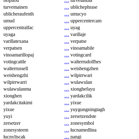
tsopilotl
…
turvelandia
turvemainen
…
ublichephrase
ublicheraufenth
…
umucyo
umud
…
uppercentercam
uppercentralfac
…
uyag
uyaga
…
varillaje
varillatexana
…
verpatse
verpatsen
…
vinoamabile
vinoamarillopaj
…
votingcard
votingcattle
…
walterrudolfhes
walterrussell
…
weishengzhen
weishengzhi
…
wilpirrwari
wilpirrwarri
…
wulawulan
wulawulanma
…
xionghefayu
xionghen
…
yardakcilik
yardakcitakimi
…
yixue
yixue
…
yuygungningtagh
yuyi
…
zersetzendste
zersetzer
…
zonesymbol
zonesysteem
…
łucnamedlina
łucnyliscak
…
ɲangi