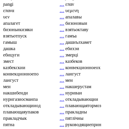
ɲangi
…
επαν
επανα
…
υεμενη
υεν
…
апалавы
апалагет
…
бизоновыи
бизоньикизяки
…
взятьоктаву
взятьотпуск
…
гамъа
гамыш
…
дашиълхамет
дашка
…
ебихэи
ебицуги
…
змерці
змест
…
казбеков
казбекскии
…
конвекционноеох
конвекционноепо
…
лангуст
лангуст
…
меи
меи
…
накшерустам
накшибенди
…
нуриван
нуригазиосманпа
…
откладывающии
откладывающииод
…
плавающаятормоз
плавающаяупаков
…
пракладны
пракладчык
…
пятлічны
пятна
…
руководящиеприн