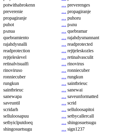
potwithabrokenn
…
preverenges
preverenie
…
propagiranje
propagiranje
…
puhoru
puhot
…
pʌnu
pʌnua
…
quebramar
quebramiento
…
rajahdysmannant
rajahdysnalli
…
readprotected
readprotection
…
rejtjeleskozles
rejtjeleslevel
…
retinalvasculit
retinalvisualfi
…
rinovirus
rinoviruso
…
ronniecuber
ronniecuber
…
rungkun
rungkun
…
saintbrieuc
saintbrieuc
…
sanewai
sanewapa
…
saveunformatted
saveuntil
…
scrid
scridarh
…
selluloosapitoi
selluloosapuu
…
setbycallercall
setbyiclputdoeq
…
shingosuetsugu
shingosuetsugu
…
sign1237