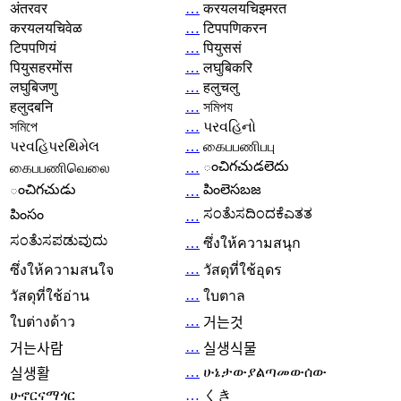
अंतरवर
…
करयलयचिइमरत
करयलयचिवेळ
…
टिपपणिकरन
टिपपणियं
…
पियुससं
पियुसहरमोंस
…
लघुबिकरि
लघुबिजणु
…
हलुचलु
हलुदबनि
…
সমিপয
সমিপে
…
પરવહિનો
પરવહિપરથિમેલ
…
கைபபணிபபு
ంచిగచుడలెదు
கைபபணிவெலை
…
ంచిగచుడు
పింలెసబజ
…
ಸಂತೆುಸದಿಂದಕೆಎತತ
పింసం
…
ಸಂತೆುಸಪಡುವುದು
…
ซึ่งให้ความสนุก
…
ซึ่งให้ความสนใจ
วัสดุที่ใช้อุดร
…
วัสดุที่ใช้อ่าน
ใบตาล
…
ใบต่างด้าว
거는것
…
거는사람
실생식물
…
ሁኔታውያልጣመውሰው
실생활
ሁኖርናማጎር
…
くき