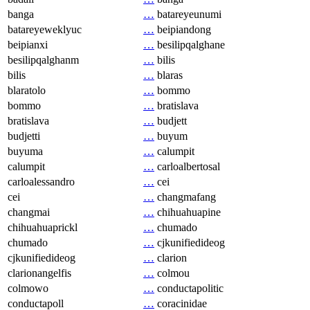
banga
…
batareyeunumi
batareyeweklyuc
…
beipiandong
beipianxi
…
besilipqalghane
besilipqalghanm
…
bilis
bilis
…
blaras
blaratolo
…
bommo
bommo
…
bratislava
bratislava
…
budjett
budjetti
…
buyum
buyuma
…
calumpit
calumpit
…
carloalbertosal
carloalessandro
…
cei
cei
…
changmafang
changmai
…
chihuahuapine
chihuahuaprickl
…
chumado
chumado
…
cjkunifiedideog
cjkunifiedideog
…
clarion
clarionangelfis
…
colmou
colmowo
…
conductapolitic
conductapoll
…
coracinidae