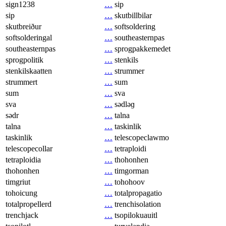
sign1238
…
sip
sip
…
skutbillbilar
skutbreiður
…
softsoldering
softsolderingal
…
southeasternpas
southeasternpas
…
sprogpakkemedet
sprogpolitik
…
stenkils
stenkilskaatten
…
strummer
strummert
…
sum
sum
…
sva
sva
…
sədləɡ
sədr
…
talna
talna
…
taskinlik
taskinlik
…
telescopeclawmo
telescopecollar
…
tetraploidi
tetraploidia
…
thohonhen
thohonhen
…
timgorman
timgriut
…
tohohoov
tohoicung
…
totalpropagatio
totalpropellerd
…
trenchisolation
trenchjack
…
tsopilokuauitl