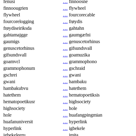
fenusi
…
finnoosne
finnoougrien
…
flywheel
flywheel
…
fourcorecable
fourcorelogging
…
frøydis
frøydiseiriksda
…
gahtahn
gahtamajgge
…
gaumgæfni
gaumigs
…
genuscetorhinus
genuscetorhinus
…
gifsundsvall
gifsundsvall
…
goamuzika
goamvɛl
…
grammophono
grammophonum
…
gschraid
gschrei
…
gwani
gwani
…
hambaku
hambakubvu
…
hatethem
hatethem
…
hematopoetiksis
hematopoetikusr
…
highsociety
highsociety
…
hole
hole
…
huafangpingmian
huafanuniversit
…
hyperlink
hyperlink
…
igbekele
igbekeleeru
…
imita