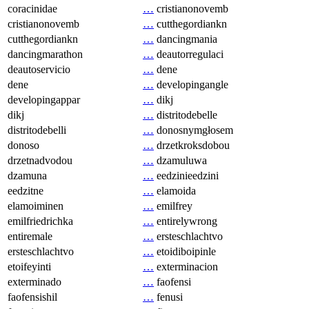
coracinidae
…
cristianonovemb
cristianonovemb
…
cutthegordiankn
cutthegordiankn
…
dancingmania
dancingmarathon
…
deautorregulaci
deautoservicio
…
dene
dene
…
developingangle
developingappar
…
dikj
dikj
…
distritodebelle
distritodebelli
…
donosnymgłosem
donoso
…
drzetkroksdobou
drzetnadvodou
…
dzamuluwa
dzamuna
…
eedzinieedzini
eedzitne
…
elamoida
elamoiminen
…
emilfrey
emilfriedrichka
…
entirelywrong
entiremale
…
ersteschlachtvo
ersteschlachtvo
…
etoidiboipinle
etoifeyinti
…
exterminacion
exterminado
…
faofensi
faofensishil
…
fenusi