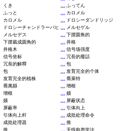
くき
…
ふってん
ふっと
…
カロメル
カロメル
…
ドロシーダンドリッジ
ドロシーチャンドラーパヒ
…
メルセゲル
メルセデス
…
下摆圆角的
下摆裁成圆角的
…
井格
井格木
…
信号场强度
信号坐标
…
冗長的廢話
冗長的解釋
…
包
包
…
发育完全的个体
发育完全的植株
…
喬萊特
喬萬縣
…
增根
增根
…
嫫
嫫
…
屏蔽状态
屏蔽率
…
引体向上
引体向上杆
…
成批处理命令
成批处理器
…
推
推
…
无线电声学法