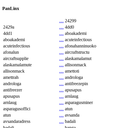
PanLinx
…
24299
2429a
…
4dd0
4dd1
…
aboakademi
aboakademi
…
acuteinfectious
acuteinfectious
…
afonahanninuoko
afonalun
…
aircraftstructu
aircraftsupplie
…
alaskamalamut
alaskamalamute
…
allisonmack
allisonmack
…
amettoti
amettrah
…
androloga
androloga
…
antifreezepin
antifreezer
…
apusapus
apusapus
…
arnlaug
arnlaug
…
asparagusminer
asparagusoffici
…
atun
atun
…
avsanda
avsandaradress
…
badali
badali
…
banga