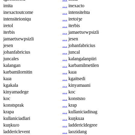
imita
…
inexacto
inexactoutcome
…
intensitehta
intensiteioniqu
…
iretoiʒe
iretol
…
iterbis
iterbis
…
jamaetxewpsizli
jamaetxewpsizli
…
jesen
jesen
…
johanfabricius
johanfabricius
…
juncal
juncales
…
kalangalanpiiri
kalangan
…
karbamilmetilen
karbamilornitin
…
kaɹa
kaɹa
…
kgaitsedi
kgakala
…
kinyamaani
kinyamadege
…
koc
koc
…
konstsno
konstsprak
…
krap
krapa
…
kullaniciadinag
kullaniciadlari
…
kuŋkuɹa
kuŋkuɾo
…
laddericldegree
laddericlevent
…
laozidang