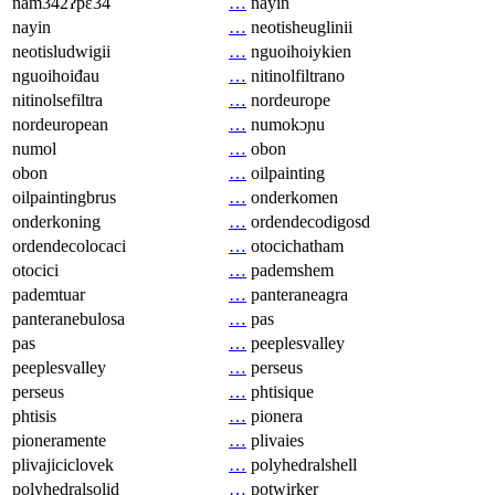
nam342ʔpɛ34
…
nayin
nayin
…
neotisheuglinii
neotisludwigii
…
nguoihoiykien
nguoihoiđau
…
nitinolfiltrano
nitinolsefiltra
…
nordeurope
nordeuropean
…
numokɔɲu
numol
…
obon
obon
…
oilpainting
oilpaintingbrus
…
onderkomen
onderkoning
…
ordendecodigosd
ordendecolocaci
…
otocichatham
otocici
…
pademshem
pademtuar
…
panteraneagra
panteranebulosa
…
pas
pas
…
peeplesvalley
peeplesvalley
…
perseus
perseus
…
phtisique
phtisis
…
pionera
pioneramente
…
plivaies
plivajiciclovek
…
polyhedralshell
polyhedralsolid
…
potwirker