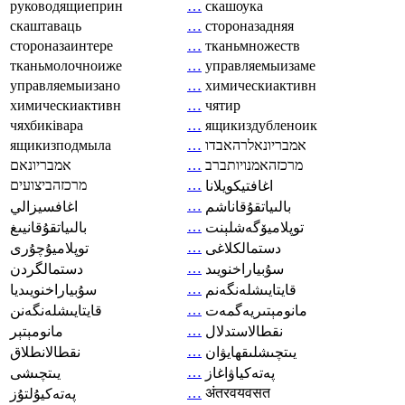
руководящиеприн
…
скашоука
скаштаваць
…
стороназадняя
стороназаинтере
…
тканьмножеств
тканьмолочноиже
…
управляемыизаме
управляемыизано
…
химическиактивн
химическиактивн
…
чятир
чяхбиківара
…
ящикиздубленоик
ящикизподмыла
…
אמבריונאלרהאבדו
אמבריונאם
…
מרכזהאמנויותברב
מרכזהביצועים
…
اغافتيكويلانا
…
بالىياتقۇقاناشم
اغافسيزالي
…
توپلاميۆگەشلېنت
بالىياتقۇقانيىغ
…
دستمالکلاغی
توپلاميۇچۇرى
…
سۇبياراخنويىد
دستمالگردن
…
قايتايىشلەنگەنم
سۇبياراخنويىديا
…
مانومېتىريەگمەت
قايتايىشلەنگەنن
…
نقطالاستدلال
مانومېتېر
…
يىتچىشلىقھايۋان
نقطالانطلاق
…
پەتەكياۋاغاز
يىتچىشى
…
अंतरवयवसत
پەتەكيۇلتۇز