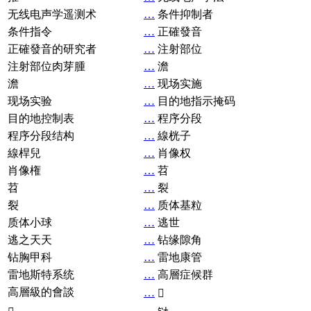
无线电声学遥测术
…
条件抑制者
条件指令
…
正確發音
正確發音的研究者
…
注射部位
注射部位肉芽腫
…
澹
澹
…
现场实施
现场实验
…
目的地指示掩码
目的地控制表
…
程序分段
程序分段结构
…
線桄子
線桿兒
…
肖像权
肖像権
…
苕
苕
…
裂
裂
…
质体基粒
质体小球
…
逃世
逃之天天
…
钻缘隙角
钻胸甲科
…
雷地康管
雷地斯特系统
…
高層症候群
高層級的會談
…
𧘞