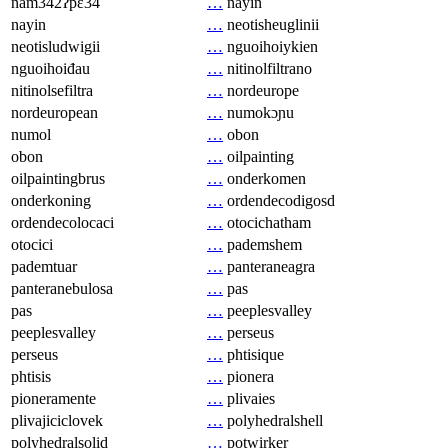
nam342ʔpɛ34
…
nayin
nayin
…
neotisheuglinii
neotisludwigii
…
nguoihoiykien
nguoihoiđau
…
nitinolfiltrano
nitinolsefiltra
…
nordeurope
nordeuropean
…
numokɔɲu
numol
…
obon
obon
…
oilpainting
oilpaintingbrus
…
onderkomen
onderkoning
…
ordendecodigosd
ordendecolocaci
…
otocichatham
otocici
…
pademshem
pademtuar
…
panteraneagra
panteranebulosa
…
pas
pas
…
peeplesvalley
peeplesvalley
…
perseus
perseus
…
phtisique
phtisis
…
pionera
pioneramente
…
plivaies
plivajiciclovek
…
polyhedralshell
polyhedralsolid
…
potwirker