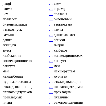
ɲangi
…
επαν
επανα
…
υεμενη
υεν
…
апалавы
апалагет
…
бизоновыи
бизоньикизяки
…
взятьоктаву
взятьотпуск
…
гамъа
гамыш
…
дашиълхамет
дашка
…
ебихэи
ебицуги
…
змерці
змест
…
казбеков
казбекскии
…
конвекционноеох
конвекционноепо
…
лангуст
лангуст
…
меи
меи
…
накшерустам
накшибенди
…
нуриван
нуригазиосманпа
…
откладывающии
откладывающииод
…
плавающаятормоз
плавающаяупаков
…
пракладны
пракладчык
…
пятлічны
пятна
…
руководящиеприн