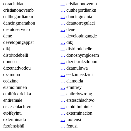
coracinidae
…
cristianonovemb
cristianonovemb
…
cutthegordiankn
cutthegordiankn
…
dancingmania
dancingmarathon
…
deautorregulaci
deautoservicio
…
dene
dene
…
developingangle
developingappar
…
dikj
dikj
…
distritodebelle
distritodebelli
…
donosnymgłosem
donoso
…
drzetkroksdobou
drzetnadvodou
…
dzamuluwa
dzamuna
…
eedzinieedzini
eedzitne
…
elamoida
elamoiminen
…
emilfrey
emilfriedrichka
…
entirelywrong
entiremale
…
ersteschlachtvo
ersteschlachtvo
…
etoidiboipinle
etoifeyinti
…
exterminacion
exterminado
…
faofensi
faofensishil
…
fenusi