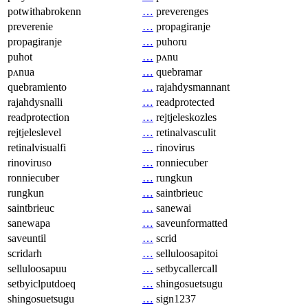
potwithabrokenn
…
preverenges
preverenie
…
propagiranje
propagiranje
…
puhoru
puhot
…
pʌnu
pʌnua
…
quebramar
quebramiento
…
rajahdysmannant
rajahdysnalli
…
readprotected
readprotection
…
rejtjeleskozles
rejtjeleslevel
…
retinalvasculit
retinalvisualfi
…
rinovirus
rinoviruso
…
ronniecuber
ronniecuber
…
rungkun
rungkun
…
saintbrieuc
saintbrieuc
…
sanewai
sanewapa
…
saveunformatted
saveuntil
…
scrid
scridarh
…
selluloosapitoi
selluloosapuu
…
setbycallercall
setbyiclputdoeq
…
shingosuetsugu
shingosuetsugu
…
sign1237