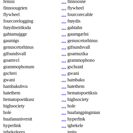
fenusi
…
finnoosne
finnoougrien
…
flywheel
flywheel
…
fourcorecable
fourcorelogging
…
frøydis
frøydiseiriksda
…
gahtahn
gahtamajgge
…
gaumgæfni
gaumigs
…
genuscetorhinus
genuscetorhinus
…
gifsundsvall
gifsundsvall
…
goamuzika
goamvɛl
…
grammophono
grammophonum
…
gschraid
gschrei
…
gwani
gwani
…
hambaku
hambakubvu
…
hatethem
hatethem
…
hematopoetiksis
hematopoetikusr
…
highsociety
highsociety
…
hole
hole
…
huafangpingmian
huafanuniversit
…
hyperlink
hyperlink
…
igbekele
igbekeleeru
…
imita