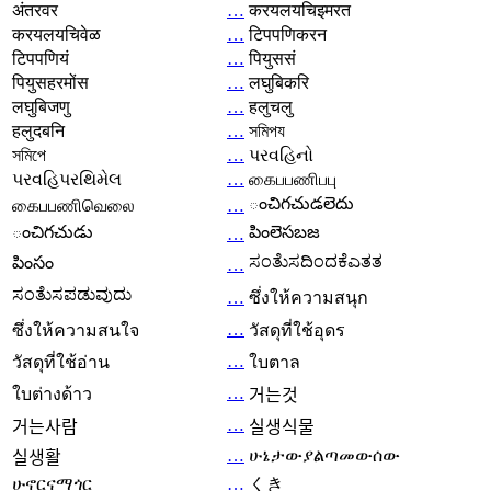
अंतरवर
…
करयलयचिइमरत
करयलयचिवेळ
…
टिपपणिकरन
टिपपणियं
…
पियुससं
पियुसहरमोंस
…
लघुबिकरि
लघुबिजणु
…
हलुचलु
हलुदबनि
…
সমিপয
সমিপে
…
પરવહિનો
પરવહિપરથિમેલ
…
கைபபணிபபு
ంచిగచుడలెదు
கைபபணிவெலை
…
ంచిగచుడు
పింలెసబజ
…
ಸಂತೆುಸದಿಂದಕೆಎತತ
పింసం
…
ಸಂತೆುಸಪಡುವುದು
…
ซึ่งให้ความสนุก
…
ซึ่งให้ความสนใจ
วัสดุที่ใช้อุดร
…
วัสดุที่ใช้อ่าน
ใบตาล
…
ใบต่างด้าว
거는것
…
거는사람
실생식물
…
ሁኔታውያልጣመውሰው
실생활
ሁኖርናማጎር
…
くき