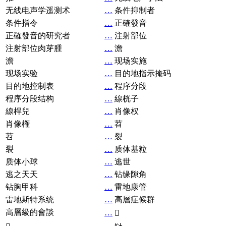
无线电声学遥测术
…
条件抑制者
条件指令
…
正確發音
正確發音的研究者
…
注射部位
注射部位肉芽腫
…
澹
澹
…
现场实施
现场实验
…
目的地指示掩码
目的地控制表
…
程序分段
程序分段结构
…
線桄子
線桿兒
…
肖像权
肖像権
…
苕
苕
…
裂
裂
…
质体基粒
质体小球
…
逃世
逃之天天
…
钻缘隙角
钻胸甲科
…
雷地康管
雷地斯特系统
…
高層症候群
高層級的會談
…
𧘞