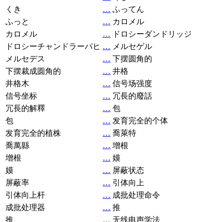
くき
…
ふってん
ふっと
…
カロメル
カロメル
…
ドロシーダンドリッジ
ドロシーチャンドラーパヒ
…
メルセゲル
メルセデス
…
下摆圆角的
下摆裁成圆角的
…
井格
井格木
…
信号场强度
信号坐标
…
冗長的廢話
冗長的解釋
…
包
包
…
发育完全的个体
发育完全的植株
…
喬萊特
喬萬縣
…
增根
增根
…
嫫
嫫
…
屏蔽状态
屏蔽率
…
引体向上
引体向上杆
…
成批处理命令
成批处理器
…
推
推
…
无线电声学法