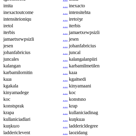
imita
…
inexacto
inexactoutcome
…
intensitehta
intensiteioniqu
…
iretoiʒe
iretol
…
iterbis
iterbis
…
jamaetxewpsizli
jamaetxewpsizli
…
jesen
jesen
…
johanfabricius
johanfabricius
…
juncal
juncales
…
kalangalanpiiri
kalangan
…
karbamilmetilen
karbamilornitin
…
kaɹa
kaɹa
…
kgaitsedi
kgakala
…
kinyamaani
kinyamadege
…
koc
koc
…
konstsno
konstsprak
…
krap
krapa
…
kullaniciadinag
kullaniciadlari
…
kuŋkuɹa
kuŋkuɾo
…
laddericldegree
laddericlevent
…
laozidang