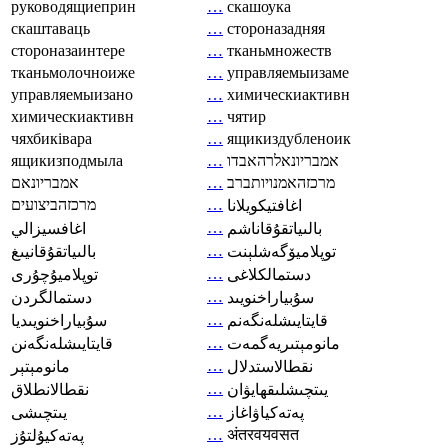
руководящиеприн
…
скашоука
скаштаваць
…
стороназадняя
стороназаинтере
…
тканьмножеств
тканьмолочноиже
…
управляемыизаме
управляемыизано
…
химическиактивн
химическиактивн
…
чятир
чяхбиківара
…
ящикиздубленоик
ящикизподмыла
…
אמבריונאלרהאבדו
אמבריונאם
…
מרכזהאמנויותברב
מרכזהביצועים
…
اغافتيكويلانا
…
بالىياتقۇقاناشم
اغافسيزالي
…
توپلاميۆگەشلېنت
بالىياتقۇقانيىغ
…
دستمالکلاغی
توپلاميۇچۇرى
…
سۇبياراخنويىد
دستمالگردن
…
قايتايىشلەنگەنم
سۇبياراخنويىديا
…
مانومېتىريەگمەت
قايتايىشلەنگەنن
…
نقطالاستدلال
مانومېتېر
…
يىتچىشلىقھايۋان
نقطالانطلاق
…
پەتەكياۋاغاز
يىتچىشى
…
अंतरवयवसत
پەتەكيۇلتۇز