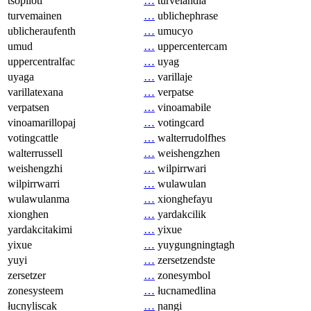
tsopilotl
…
turvelandia
turvemainen
…
ublichephrase
ublicheraufenth
…
umucyo
umud
…
uppercentercam
uppercentralfac
…
uyag
uyaga
…
varillaje
varillatexana
…
verpatse
verpatsen
…
vinoamabile
vinoamarillopaj
…
votingcard
votingcattle
…
walterrudolfhes
walterrussell
…
weishengzhen
weishengzhi
…
wilpirrwari
wilpirrwarri
…
wulawulan
wulawulanma
…
xionghefayu
xionghen
…
yardakcilik
yardakcitakimi
…
yixue
yixue
…
yuygungningtagh
yuyi
…
zersetzendste
zersetzer
…
zonesymbol
zonesysteem
…
łucnamedlina
łucnyliscak
…
ɲangi