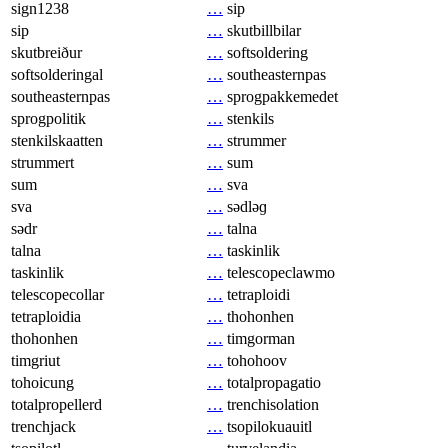
sign1238
…
sip
sip
…
skutbillbilar
skutbreiður
…
softsoldering
softsolderingal
…
southeasternpas
southeasternpas
…
sprogpakkemedet
sprogpolitik
…
stenkils
stenkilskaatten
…
strummer
strummert
…
sum
sum
…
sva
sva
…
sədləɡ
sədr
…
talna
talna
…
taskinlik
taskinlik
…
telescopeclawmo
telescopecollar
…
tetraploidi
tetraploidia
…
thohonhen
thohonhen
…
timgorman
timgriut
…
tohohoov
tohoicung
…
totalpropagatio
totalpropellerd
…
trenchisolation
trenchjack
…
tsopilokuauitl