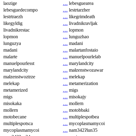
laozige
…
lebesguearea
lebesguedecompo
…
lestrtarzher
lestrtraezh
…
likegrimdeath
likegyldig
…
livadnikravljak
livadnikrestac
…
lopmon
lopmon
…
lunguzhao
lunguzya
…
madani
madani
…
malartanfostaio
malarte
…
manuelpourlelab
manuelpourlesst
…
marylandcity
marylandcity
…
małzenstwozawar
małzenstwoztrze
…
melekap
melekap
…
metamerization
metamerized
…
migs
migs
…
misokajy
misokaka
…
mollern
mollern
…
motobbaki
motobecane
…
multiplespotbea
multiplespotsca
…
mycoplasmamycoi
mycoplasmamycoi
…
nam342ʔlun35