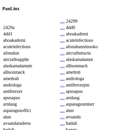
PanLinx
…
24299
2429a
…
4dd0
4dd1
…
aboakademi
aboakademi
…
acuteinfectious
acuteinfectious
…
afonahanninuoko
afonalun
…
aircraftstructu
aircraftsupplie
…
alaskamalamut
alaskamalamute
…
allisonmack
allisonmack
…
amettoti
amettrah
…
androloga
androloga
…
antifreezepin
antifreezer
…
apusapus
apusapus
…
arnlaug
arnlaug
…
asparagusminer
asparagusoffici
…
atun
atun
…
avsanda
avsandaradress
…
badali
badali
…
banga