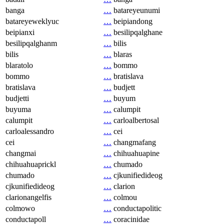
banga
…
batareyeunumi
batareyeweklyuc
…
beipiandong
beipianxi
…
besilipqalghane
besilipqalghanm
…
bilis
bilis
…
blaras
blaratolo
…
bommo
bommo
…
bratislava
bratislava
…
budjett
budjetti
…
buyum
buyuma
…
calumpit
calumpit
…
carloalbertosal
carloalessandro
…
cei
cei
…
changmafang
changmai
…
chihuahuapine
chihuahuaprickl
…
chumado
chumado
…
cjkunifiedideog
cjkunifiedideog
…
clarion
clarionangelfis
…
colmou
colmowo
…
conductapolitic
conductapoll
…
coracinidae