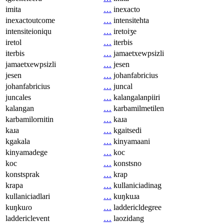
imita
…
inexacto
inexactoutcome
…
intensitehta
intensiteioniqu
…
iretoiʒe
iretol
…
iterbis
iterbis
…
jamaetxewpsizli
jamaetxewpsizli
…
jesen
jesen
…
johanfabricius
johanfabricius
…
juncal
juncales
…
kalangalanpiiri
kalangan
…
karbamilmetilen
karbamilornitin
…
kaɹa
kaɹa
…
kgaitsedi
kgakala
…
kinyamaani
kinyamadege
…
koc
koc
…
konstsno
konstsprak
…
krap
krapa
…
kullaniciadinag
kullaniciadlari
…
kuŋkuɹa
kuŋkuɾo
…
laddericldegree
laddericlevent
…
laozidang