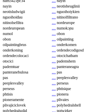
nam342ʔpɛ34
…
nayin
nayin
…
neotisheuglinii
neotisludwigii
…
nguoihoiykien
nguoihoiđau
…
nitinolfiltrano
nitinolsefiltra
…
nordeurope
nordeuropean
…
numokɔɲu
numol
…
obon
obon
…
oilpainting
oilpaintingbrus
…
onderkomen
onderkoning
…
ordendecodigosd
ordendecolocaci
…
otocichatham
otocici
…
pademshem
pademtuar
…
panteraneagra
panteranebulosa
…
pas
pas
…
peeplesvalley
peeplesvalley
…
perseus
perseus
…
phtisique
phtisis
…
pionera
pioneramente
…
plivaies
plivajiciclovek
…
polyhedralshell
polyhedralsolid
…
potwirker