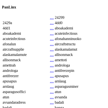
PanLinx
…
24299
2429a
…
4dd0
4dd1
…
aboakademi
aboakademi
…
acuteinfectious
acuteinfectious
…
afonahanninuoko
afonalun
…
aircraftstructu
aircraftsupplie
…
alaskamalamut
alaskamalamute
…
allisonmack
allisonmack
…
amettoti
amettrah
…
androloga
androloga
…
antifreezepin
antifreezer
…
apusapus
apusapus
…
arnlaug
arnlaug
…
asparagusminer
asparagusoffici
…
atun
atun
…
avsanda
avsandaradress
…
badali
badali
…
banga