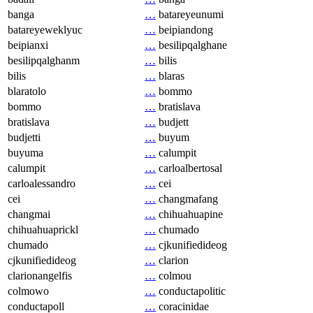
banga
…
batareyeunumi
batareyeweklyuc
…
beipiandong
beipianxi
…
besilipqalghane
besilipqalghanm
…
bilis
bilis
…
blaras
blaratolo
…
bommo
bommo
…
bratislava
bratislava
…
budjett
budjetti
…
buyum
buyuma
…
calumpit
calumpit
…
carloalbertosal
carloalessandro
…
cei
cei
…
changmafang
changmai
…
chihuahuapine
chihuahuaprickl
…
chumado
chumado
…
cjkunifiedideog
cjkunifiedideog
…
clarion
clarionangelfis
…
colmou
colmowo
…
conductapolitic
conductapoll
…
coracinidae