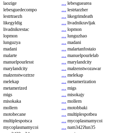
laozige
…
lebesguearea
lebesguedecompo
…
lestrtarzher
lestrtraezh
…
likegrimdeath
likegyldig
…
livadnikravljak
livadnikrestac
…
lopmon
lopmon
…
lunguzhao
lunguzya
…
madani
madani
…
malartanfostaio
malarte
…
manuelpourlelab
manuelpourlesst
…
marylandcity
marylandcity
…
małzenstwozawar
małzenstwoztrze
…
melekap
melekap
…
metamerization
metamerized
…
migs
migs
…
misokajy
misokaka
…
mollern
mollern
…
motobbaki
motobecane
…
multiplespotbea
multiplespotsca
…
mycoplasmamycoi
mycoplasmamycoi
…
nam342ʔlun35