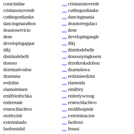
coracinidae
…
cristianonovemb
cristianonovemb
…
cutthegordiankn
cutthegordiankn
…
dancingmania
dancingmarathon
…
deautorregulaci
deautoservicio
…
dene
dene
…
developingangle
developingappar
…
dikj
dikj
…
distritodebelle
distritodebelli
…
donosnymgłosem
donoso
…
drzetkroksdobou
drzetnadvodou
…
dzamuluwa
dzamuna
…
eedzinieedzini
eedzitne
…
elamoida
elamoiminen
…
emilfrey
emilfriedrichka
…
entirelywrong
entiremale
…
ersteschlachtvo
ersteschlachtvo
…
etoidiboipinle
etoifeyinti
…
exterminacion
exterminado
…
faofensi
faofensishil
…
fenusi