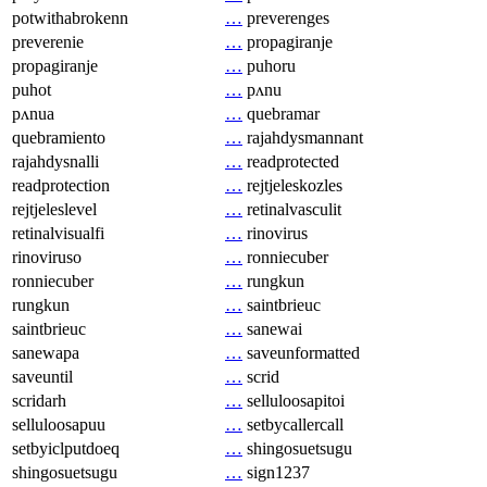
potwithabrokenn
…
preverenges
preverenie
…
propagiranje
propagiranje
…
puhoru
puhot
…
pʌnu
pʌnua
…
quebramar
quebramiento
…
rajahdysmannant
rajahdysnalli
…
readprotected
readprotection
…
rejtjeleskozles
rejtjeleslevel
…
retinalvasculit
retinalvisualfi
…
rinovirus
rinoviruso
…
ronniecuber
ronniecuber
…
rungkun
rungkun
…
saintbrieuc
saintbrieuc
…
sanewai
sanewapa
…
saveunformatted
saveuntil
…
scrid
scridarh
…
selluloosapitoi
selluloosapuu
…
setbycallercall
setbyiclputdoeq
…
shingosuetsugu
shingosuetsugu
…
sign1237