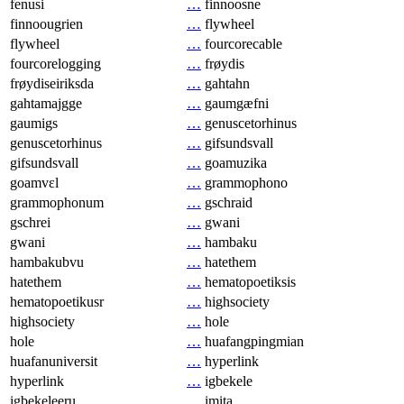
fenusi
…
finnoosne
finnoougrien
…
flywheel
flywheel
…
fourcorecable
fourcorelogging
…
frøydis
frøydiseiriksda
…
gahtahn
gahtamajgge
…
gaumgæfni
gaumigs
…
genuscetorhinus
genuscetorhinus
…
gifsundsvall
gifsundsvall
…
goamuzika
goamvɛl
…
grammophono
grammophonum
…
gschraid
gschrei
…
gwani
gwani
…
hambaku
hambakubvu
…
hatethem
hatethem
…
hematopoetiksis
hematopoetikusr
…
highsociety
highsociety
…
hole
hole
…
huafangpingmian
huafanuniversit
…
hyperlink
hyperlink
…
igbekele
igbekeleeru
…
imita