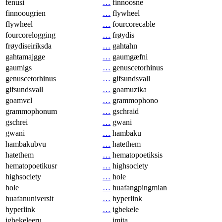
fenusi
…
finnoosne
finnoougrien
…
flywheel
flywheel
…
fourcorecable
fourcorelogging
…
frøydis
frøydiseiriksda
…
gahtahn
gahtamajgge
…
gaumgæfni
gaumigs
…
genuscetorhinus
genuscetorhinus
…
gifsundsvall
gifsundsvall
…
goamuzika
goamvɛl
…
grammophono
grammophonum
…
gschraid
gschrei
…
gwani
gwani
…
hambaku
hambakubvu
…
hatethem
hatethem
…
hematopoetiksis
hematopoetikusr
…
highsociety
highsociety
…
hole
hole
…
huafangpingmian
huafanuniversit
…
hyperlink
hyperlink
…
igbekele
igbekeleeru
…
imita