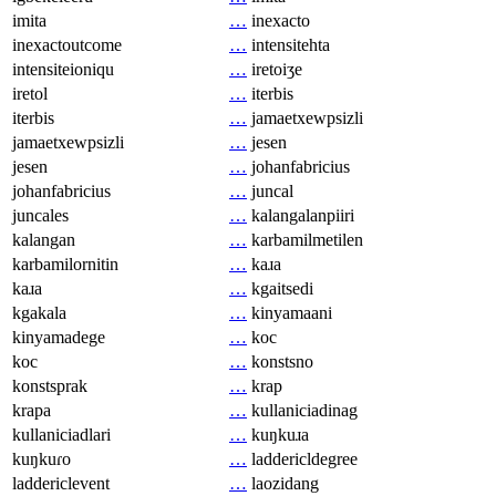
imita
…
inexacto
inexactoutcome
…
intensitehta
intensiteioniqu
…
iretoiʒe
iretol
…
iterbis
iterbis
…
jamaetxewpsizli
jamaetxewpsizli
…
jesen
jesen
…
johanfabricius
johanfabricius
…
juncal
juncales
…
kalangalanpiiri
kalangan
…
karbamilmetilen
karbamilornitin
…
kaɹa
kaɹa
…
kgaitsedi
kgakala
…
kinyamaani
kinyamadege
…
koc
koc
…
konstsno
konstsprak
…
krap
krapa
…
kullaniciadinag
kullaniciadlari
…
kuŋkuɹa
kuŋkuɾo
…
laddericldegree
laddericlevent
…
laozidang