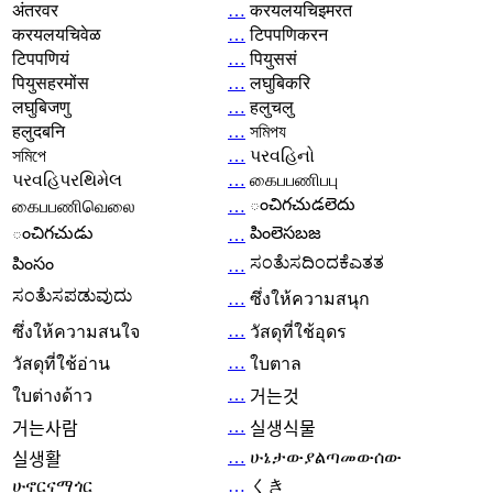
अंतरवर
…
करयलयचिइमरत
करयलयचिवेळ
…
टिपपणिकरन
टिपपणियं
…
पियुससं
पियुसहरमोंस
…
लघुबिकरि
लघुबिजणु
…
हलुचलु
हलुदबनि
…
সমিপয
সমিপে
…
પરવહિનો
પરવહિપરથિમેલ
…
கைபபணிபபு
ంచిగచుడలెదు
கைபபணிவெலை
…
ంచిగచుడు
పింలెసబజ
…
ಸಂತೆುಸದಿಂದಕೆಎತತ
పింసం
…
ಸಂತೆುಸಪಡುವುದು
…
ซึ่งให้ความสนุก
…
ซึ่งให้ความสนใจ
วัสดุที่ใช้อุดร
…
วัสดุที่ใช้อ่าน
ใบตาล
…
ใบต่างด้าว
거는것
…
거는사람
실생식물
…
ሁኔታውያልጣመውሰው
실생활
ሁኖርናማጎር
…
くき