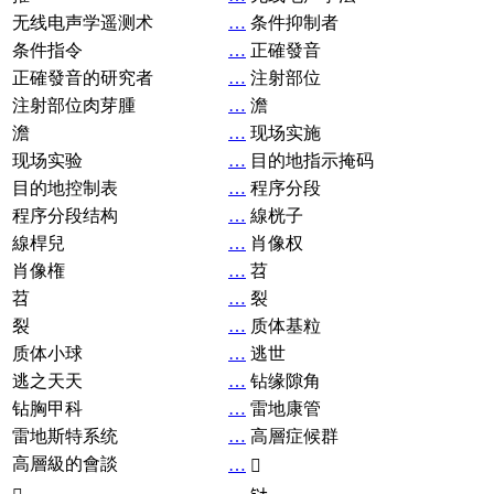
无线电声学遥测术
…
条件抑制者
条件指令
…
正確發音
正確發音的研究者
…
注射部位
注射部位肉芽腫
…
澹
澹
…
现场实施
现场实验
…
目的地指示掩码
目的地控制表
…
程序分段
程序分段结构
…
線桄子
線桿兒
…
肖像权
肖像権
…
苕
苕
…
裂
裂
…
质体基粒
质体小球
…
逃世
逃之天天
…
钻缘隙角
钻胸甲科
…
雷地康管
雷地斯特系统
…
高層症候群
高層級的會談
…
𧘞