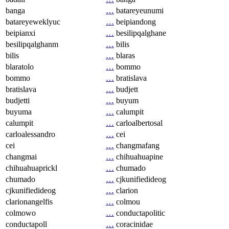
banga
…
batareyeunumi
batareyeweklyuc
…
beipiandong
beipianxi
…
besilipqalghane
besilipqalghanm
…
bilis
bilis
…
blaras
blaratolo
…
bommo
bommo
…
bratislava
bratislava
…
budjett
budjetti
…
buyum
buyuma
…
calumpit
calumpit
…
carloalbertosal
carloalessandro
…
cei
cei
…
changmafang
changmai
…
chihuahuapine
chihuahuaprickl
…
chumado
chumado
…
cjkunifiedideog
cjkunifiedideog
…
clarion
clarionangelfis
…
colmou
colmowo
…
conductapolitic
conductapoll
…
coracinidae