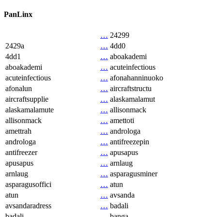
PanLinx
…
24299
2429a
…
4dd0
4dd1
…
aboakademi
aboakademi
…
acuteinfectious
acuteinfectious
…
afonahanninuoko
afonalun
…
aircraftstructu
aircraftsupplie
…
alaskamalamut
alaskamalamute
…
allisonmack
allisonmack
…
amettoti
amettrah
…
androloga
androloga
…
antifreezepin
antifreezer
…
apusapus
apusapus
…
arnlaug
arnlaug
…
asparagusminer
asparagusoffici
…
atun
atun
…
avsanda
avsandaradress
…
badali
badali
…
banga