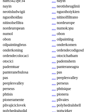
nam342ʔpɛ34
…
nayin
nayin
…
neotisheuglinii
neotisludwigii
…
nguoihoiykien
nguoihoiđau
…
nitinolfiltrano
nitinolsefiltra
…
nordeurope
nordeuropean
…
numokɔɲu
numol
…
obon
obon
…
oilpainting
oilpaintingbrus
…
onderkomen
onderkoning
…
ordendecodigosd
ordendecolocaci
…
otocichatham
otocici
…
pademshem
pademtuar
…
panteraneagra
panteranebulosa
…
pas
pas
…
peeplesvalley
peeplesvalley
…
perseus
perseus
…
phtisique
phtisis
…
pionera
pioneramente
…
plivaies
plivajiciclovek
…
polyhedralshell
polyhedralsolid
…
potwirker