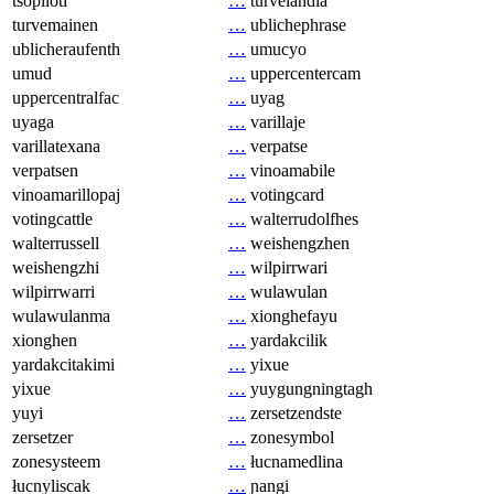
tsopilotl
…
turvelandia
turvemainen
…
ublichephrase
ublicheraufenth
…
umucyo
umud
…
uppercentercam
uppercentralfac
…
uyag
uyaga
…
varillaje
varillatexana
…
verpatse
verpatsen
…
vinoamabile
vinoamarillopaj
…
votingcard
votingcattle
…
walterrudolfhes
walterrussell
…
weishengzhen
weishengzhi
…
wilpirrwari
wilpirrwarri
…
wulawulan
wulawulanma
…
xionghefayu
xionghen
…
yardakcilik
yardakcitakimi
…
yixue
yixue
…
yuygungningtagh
yuyi
…
zersetzendste
zersetzer
…
zonesymbol
zonesysteem
…
łucnamedlina
łucnyliscak
…
ɲangi