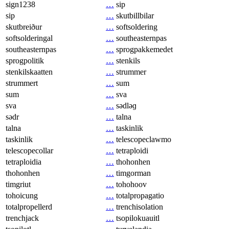
sign1238
…
sip
sip
…
skutbillbilar
skutbreiður
…
softsoldering
softsolderingal
…
southeasternpas
southeasternpas
…
sprogpakkemedet
sprogpolitik
…
stenkils
stenkilskaatten
…
strummer
strummert
…
sum
sum
…
sva
sva
…
sədləɡ
sədr
…
talna
talna
…
taskinlik
taskinlik
…
telescopeclawmo
telescopecollar
…
tetraploidi
tetraploidia
…
thohonhen
thohonhen
…
timgorman
timgriut
…
tohohoov
tohoicung
…
totalpropagatio
totalpropellerd
…
trenchisolation
trenchjack
…
tsopilokuauitl