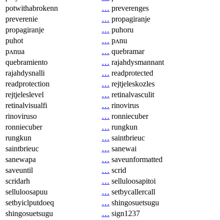
potwithabrokenn
…
preverenges
preverenie
…
propagiranje
propagiranje
…
puhoru
puhot
…
pʌnu
pʌnua
…
quebramar
quebramiento
…
rajahdysmannant
rajahdysnalli
…
readprotected
readprotection
…
rejtjeleskozles
rejtjeleslevel
…
retinalvasculit
retinalvisualfi
…
rinovirus
rinoviruso
…
ronniecuber
ronniecuber
…
rungkun
rungkun
…
saintbrieuc
saintbrieuc
…
sanewai
sanewapa
…
saveunformatted
saveuntil
…
scrid
scridarh
…
selluloosapitoi
selluloosapuu
…
setbycallercall
setbyiclputdoeq
…
shingosuetsugu
shingosuetsugu
…
sign1237