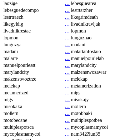
laozige
…
lebesguearea
lebesguedecompo
…
lestrtarzher
lestrtraezh
…
likegrimdeath
likegyldig
…
livadnikravljak
livadnikrestac
…
lopmon
lopmon
…
lunguzhao
lunguzya
…
madani
madani
…
malartanfostaio
malarte
…
manuelpourlelab
manuelpourlesst
…
marylandcity
marylandcity
…
małzenstwozawar
małzenstwoztrze
…
melekap
melekap
…
metamerization
metamerized
…
migs
migs
…
misokajy
misokaka
…
mollern
mollern
…
motobbaki
motobecane
…
multiplespotbea
multiplespotsca
…
mycoplasmamycoi
mycoplasmamycoi
…
nam342ʔlun35