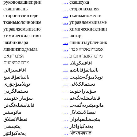
руководящиеприн
…
скашоука
скаштаваць
…
стороназадняя
стороназаинтере
…
тканьмножеств
тканьмолочноиже
…
управляемыизаме
управляемыизано
…
химическиактивн
химическиактивн
…
чятир
чяхбиківара
…
ящикиздубленоик
ящикизподмыла
…
אמבריונאלרהאבדו
אמבריונאם
…
מרכזהאמנויותברב
מרכזהביצועים
…
اغافتيكويلانا
…
بالىياتقۇقاناشم
اغافسيزالي
…
توپلاميۆگەشلېنت
بالىياتقۇقانيىغ
…
دستمالکلاغی
توپلاميۇچۇرى
…
سۇبياراخنويىد
دستمالگردن
…
قايتايىشلەنگەنم
سۇبياراخنويىديا
…
مانومېتىريەگمەت
قايتايىشلەنگەنن
…
نقطالاستدلال
مانومېتېر
…
يىتچىشلىقھايۋان
نقطالانطلاق
…
پەتەكياۋاغاز
يىتچىشى
…
अंतरवयवसत
پەتەكيۇلتۇز