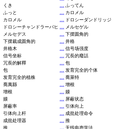
くき
…
ふってん
ふっと
…
カロメル
カロメル
…
ドロシーダンドリッジ
ドロシーチャンドラーパヒ
…
メルセゲル
メルセデス
…
下摆圆角的
下摆裁成圆角的
…
井格
井格木
…
信号场强度
信号坐标
…
冗長的廢話
冗長的解釋
…
包
包
…
发育完全的个体
发育完全的植株
…
喬萊特
喬萬縣
…
增根
增根
…
嫫
嫫
…
屏蔽状态
屏蔽率
…
引体向上
引体向上杆
…
成批处理命令
成批处理器
…
推
推
…
无线电声学法