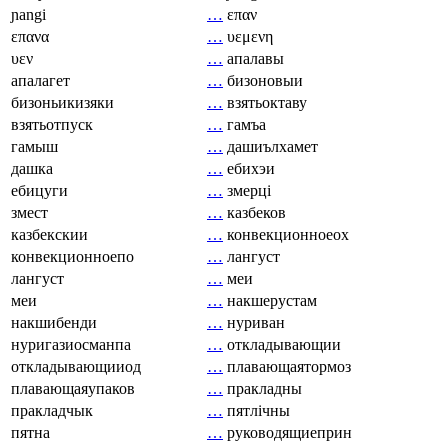
ɲangi
…
επαν
επανα
…
υεμενη
υεν
…
апалавы
апалагет
…
бизоновыи
бизоньикизяки
…
взятьоктаву
взятьотпуск
…
гамъа
гамыш
…
дашиълхамет
дашка
…
ебихэи
ебицуги
…
змерці
змест
…
казбеков
казбекскии
…
конвекционноеох
конвекционноепо
…
лангуст
лангуст
…
меи
меи
…
накшерустам
накшибенди
…
нуриван
нуригазиосманпа
…
откладывающии
откладывающииод
…
плавающаятормоз
плавающаяупаков
…
пракладны
пракладчык
…
пятлічны
пятна
…
руководящиеприн