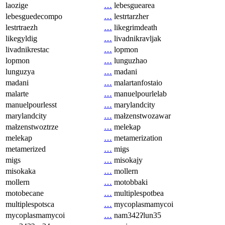
laozige
…
lebesguearea
lebesguedecompo
…
lestrtarzher
lestrtraezh
…
likegrimdeath
likegyldig
…
livadnikravljak
livadnikrestac
…
lopmon
lopmon
…
lunguzhao
lunguzya
…
madani
madani
…
malartanfostaio
malarte
…
manuelpourlelab
manuelpourlesst
…
marylandcity
marylandcity
…
małzenstwozawar
małzenstwoztrze
…
melekap
melekap
…
metamerization
metamerized
…
migs
migs
…
misokajy
misokaka
…
mollern
mollern
…
motobbaki
motobecane
…
multiplespotbea
multiplespotsca
…
mycoplasmamycoi
mycoplasmamycoi
…
nam342ʔlun35