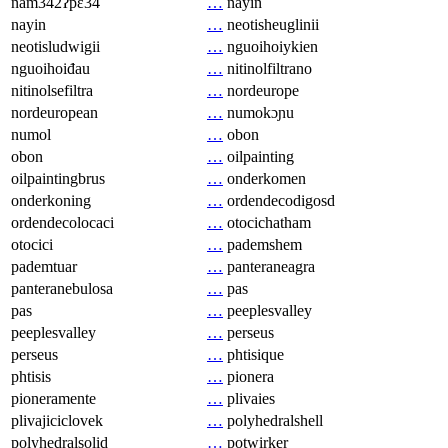
nam342ʔpɛ34
…
nayin
nayin
…
neotisheuglinii
neotisludwigii
…
nguoihoiykien
nguoihoiđau
…
nitinolfiltrano
nitinolsefiltra
…
nordeurope
nordeuropean
…
numokɔɲu
numol
…
obon
obon
…
oilpainting
oilpaintingbrus
…
onderkomen
onderkoning
…
ordendecodigosd
ordendecolocaci
…
otocichatham
otocici
…
pademshem
pademtuar
…
panteraneagra
panteranebulosa
…
pas
pas
…
peeplesvalley
peeplesvalley
…
perseus
perseus
…
phtisique
phtisis
…
pionera
pioneramente
…
plivaies
plivajiciclovek
…
polyhedralshell
polyhedralsolid
…
potwirker