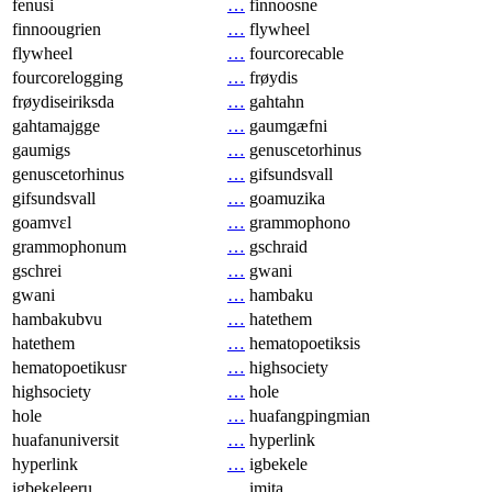
fenusi
…
finnoosne
finnoougrien
…
flywheel
flywheel
…
fourcorecable
fourcorelogging
…
frøydis
frøydiseiriksda
…
gahtahn
gahtamajgge
…
gaumgæfni
gaumigs
…
genuscetorhinus
genuscetorhinus
…
gifsundsvall
gifsundsvall
…
goamuzika
goamvɛl
…
grammophono
grammophonum
…
gschraid
gschrei
…
gwani
gwani
…
hambaku
hambakubvu
…
hatethem
hatethem
…
hematopoetiksis
hematopoetikusr
…
highsociety
highsociety
…
hole
hole
…
huafangpingmian
huafanuniversit
…
hyperlink
hyperlink
…
igbekele
igbekeleeru
…
imita