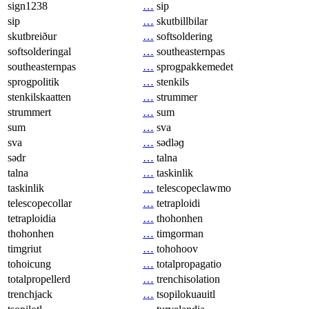
sign1238
…
sip
sip
…
skutbillbilar
skutbreiður
…
softsoldering
softsolderingal
…
southeasternpas
southeasternpas
…
sprogpakkemedet
sprogpolitik
…
stenkils
stenkilskaatten
…
strummer
strummert
…
sum
sum
…
sva
sva
…
sədləɡ
sədr
…
talna
talna
…
taskinlik
taskinlik
…
telescopeclawmo
telescopecollar
…
tetraploidi
tetraploidia
…
thohonhen
thohonhen
…
timgorman
timgriut
…
tohohoov
tohoicung
…
totalpropagatio
totalpropellerd
…
trenchisolation
trenchjack
…
tsopilokuauitl