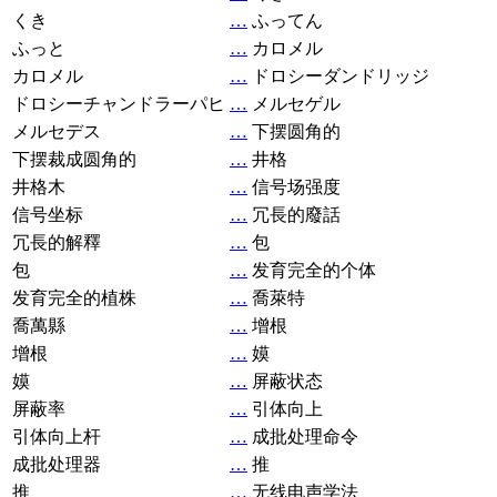
くき
…
ふってん
ふっと
…
カロメル
カロメル
…
ドロシーダンドリッジ
ドロシーチャンドラーパヒ
…
メルセゲル
メルセデス
…
下摆圆角的
下摆裁成圆角的
…
井格
井格木
…
信号场强度
信号坐标
…
冗長的廢話
冗長的解釋
…
包
包
…
发育完全的个体
发育完全的植株
…
喬萊特
喬萬縣
…
增根
增根
…
嫫
嫫
…
屏蔽状态
屏蔽率
…
引体向上
引体向上杆
…
成批处理命令
成批处理器
…
推
推
…
无线电声学法