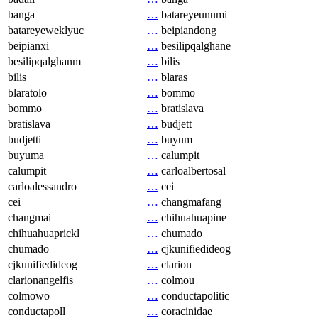
banga
…
batareyeunumi
batareyeweklyuc
…
beipiandong
beipianxi
…
besilipqalghane
besilipqalghanm
…
bilis
bilis
…
blaras
blaratolo
…
bommo
bommo
…
bratislava
bratislava
…
budjett
budjetti
…
buyum
buyuma
…
calumpit
calumpit
…
carloalbertosal
carloalessandro
…
cei
cei
…
changmafang
changmai
…
chihuahuapine
chihuahuaprickl
…
chumado
chumado
…
cjkunifiedideog
cjkunifiedideog
…
clarion
clarionangelfis
…
colmou
colmowo
…
conductapolitic
conductapoll
…
coracinidae