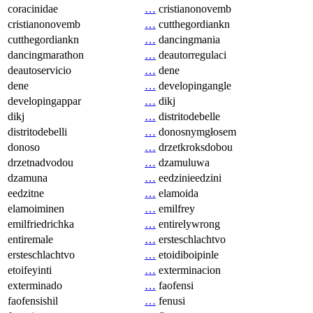
coracinidae
…
cristianonovemb
cristianonovemb
…
cutthegordiankn
cutthegordiankn
…
dancingmania
dancingmarathon
…
deautorregulaci
deautoservicio
…
dene
dene
…
developingangle
developingappar
…
dikj
dikj
…
distritodebelle
distritodebelli
…
donosnymgłosem
donoso
…
drzetkroksdobou
drzetnadvodou
…
dzamuluwa
dzamuna
…
eedzinieedzini
eedzitne
…
elamoida
elamoiminen
…
emilfrey
emilfriedrichka
…
entirelywrong
entiremale
…
ersteschlachtvo
ersteschlachtvo
…
etoidiboipinle
etoifeyinti
…
exterminacion
exterminado
…
faofensi
faofensishil
…
fenusi