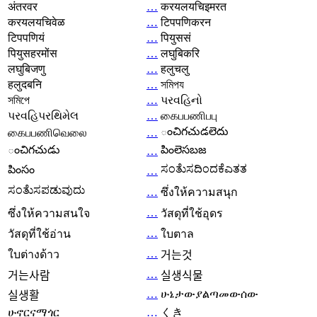
अंतरवर
…
करयलयचिइमरत
करयलयचिवेळ
…
टिपपणिकरन
टिपपणियं
…
पियुससं
पियुसहरमोंस
…
लघुबिकरि
लघुबिजणु
…
हलुचलु
हलुदबनि
…
সমিপয
সমিপে
…
પરવહિનો
પરવહિપરથિમેલ
…
கைபபணிபபு
ంచిగచుడలెదు
கைபபணிவெலை
…
ంచిగచుడు
పింలెసబజ
…
ಸಂತೆುಸದಿಂದಕೆಎತತ
పింసం
…
ಸಂತೆುಸಪಡುವುದು
…
ซึ่งให้ความสนุก
…
ซึ่งให้ความสนใจ
วัสดุที่ใช้อุดร
…
วัสดุที่ใช้อ่าน
ใบตาล
…
ใบต่างด้าว
거는것
…
거는사람
실생식물
…
ሁኔታውያልጣመውሰው
실생활
ሁኖርናማጎር
…
くき