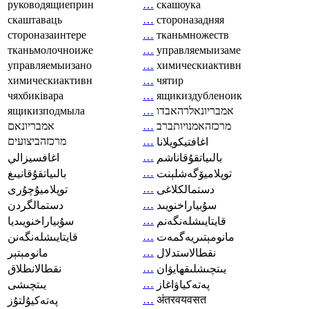
руководящиеприн
…
скашоука
скаштаваць
…
стороназадняя
стороназаинтере
…
тканьмножеств
тканьмолочноиже
…
управляемыизаме
управляемыизано
…
химическиактивн
химическиактивн
…
чятир
чяхбиківара
…
ящикиздубленоик
ящикизподмыла
…
אמבריונאלרהאבדו
אמבריונאם
…
מרכזהאמנויותברב
מרכזהביצועים
…
اغافتيكويلانا
…
بالىياتقۇقاناشم
اغافسيزالي
…
توپلاميۆگەشلېنت
بالىياتقۇقانيىغ
…
دستمالکلاغی
توپلاميۇچۇرى
…
سۇبياراخنويىد
دستمالگردن
…
قايتايىشلەنگەنم
سۇبياراخنويىديا
…
مانومېتىريەگمەت
قايتايىشلەنگەنن
…
نقطالاستدلال
مانومېتېر
…
يىتچىشلىقھايۋان
نقطالانطلاق
…
پەتەكياۋاغاز
يىتچىشى
…
अंतरवयवसत
پەتەكيۇلتۇز