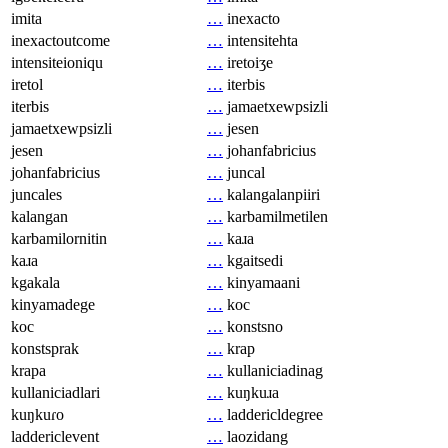
imita
…
inexacto
inexactoutcome
…
intensitehta
intensiteioniqu
…
iretoiʒe
iretol
…
iterbis
iterbis
…
jamaetxewpsizli
jamaetxewpsizli
…
jesen
jesen
…
johanfabricius
johanfabricius
…
juncal
juncales
…
kalangalanpiiri
kalangan
…
karbamilmetilen
karbamilornitin
…
kaɹa
kaɹa
…
kgaitsedi
kgakala
…
kinyamaani
kinyamadege
…
koc
koc
…
konstsno
konstsprak
…
krap
krapa
…
kullaniciadinag
kullaniciadlari
…
kuŋkuɹa
kuŋkuɾo
…
laddericldegree
laddericlevent
…
laozidang