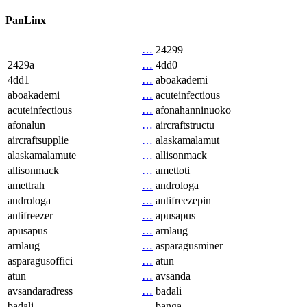
PanLinx
…
24299
2429a
…
4dd0
4dd1
…
aboakademi
aboakademi
…
acuteinfectious
acuteinfectious
…
afonahanninuoko
afonalun
…
aircraftstructu
aircraftsupplie
…
alaskamalamut
alaskamalamute
…
allisonmack
allisonmack
…
amettoti
amettrah
…
androloga
androloga
…
antifreezepin
antifreezer
…
apusapus
apusapus
…
arnlaug
arnlaug
…
asparagusminer
asparagusoffici
…
atun
atun
…
avsanda
avsandaradress
…
badali
badali
…
banga