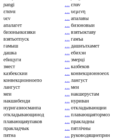
ɲangi
…
επαν
επανα
…
υεμενη
υεν
…
апалавы
апалагет
…
бизоновыи
бизоньикизяки
…
взятьоктаву
взятьотпуск
…
гамъа
гамыш
…
дашиълхамет
дашка
…
ебихэи
ебицуги
…
змерці
змест
…
казбеков
казбекскии
…
конвекционноеох
конвекционноепо
…
лангуст
лангуст
…
меи
меи
…
накшерустам
накшибенди
…
нуриван
нуригазиосманпа
…
откладывающии
откладывающииод
…
плавающаятормоз
плавающаяупаков
…
пракладны
пракладчык
…
пятлічны
пятна
…
руководящиеприн