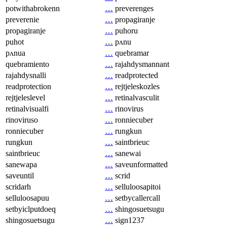
potwithabrokenn
…
preverenges
preverenie
…
propagiranje
propagiranje
…
puhoru
puhot
…
pʌnu
pʌnua
…
quebramar
quebramiento
…
rajahdysmannant
rajahdysnalli
…
readprotected
readprotection
…
rejtjeleskozles
rejtjeleslevel
…
retinalvasculit
retinalvisualfi
…
rinovirus
rinoviruso
…
ronniecuber
ronniecuber
…
rungkun
rungkun
…
saintbrieuc
saintbrieuc
…
sanewai
sanewapa
…
saveunformatted
saveuntil
…
scrid
scridarh
…
selluloosapitoi
selluloosapuu
…
setbycallercall
setbyiclputdoeq
…
shingosuetsugu
shingosuetsugu
…
sign1237