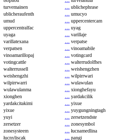
tsopilotl
…
turvelandia
turvemainen
…
ublichephrase
ublicheraufenth
…
umucyo
umud
…
uppercentercam
uppercentralfac
…
uyag
uyaga
…
varillaje
varillatexana
…
verpatse
verpatsen
…
vinoamabile
vinoamarillopaj
…
votingcard
votingcattle
…
walterrudolfhes
walterrussell
…
weishengzhen
weishengzhi
…
wilpirrwari
wilpirrwarri
…
wulawulan
wulawulanma
…
xionghefayu
xionghen
…
yardakcilik
yardakcitakimi
…
yixue
yixue
…
yuygungningtagh
yuyi
…
zersetzendste
zersetzer
…
zonesymbol
zonesysteem
…
łucnamedlina
łucnyliscak
…
ɲangi