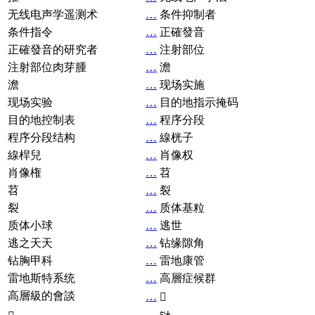
无线电声学遥测术
…
条件抑制者
条件指令
…
正確發音
正確發音的研究者
…
注射部位
注射部位肉芽腫
…
澹
澹
…
现场实施
现场实验
…
目的地指示掩码
目的地控制表
…
程序分段
程序分段结构
…
線桄子
線桿兒
…
肖像权
肖像権
…
苕
苕
…
裂
裂
…
质体基粒
质体小球
…
逃世
逃之天天
…
钻缘隙角
钻胸甲科
…
雷地康管
雷地斯特系统
…
高層症候群
高層級的會談
…
𧘞