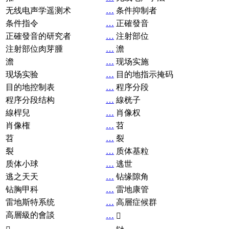
无线电声学遥测术
…
条件抑制者
条件指令
…
正確發音
正確發音的研究者
…
注射部位
注射部位肉芽腫
…
澹
澹
…
现场实施
现场实验
…
目的地指示掩码
目的地控制表
…
程序分段
程序分段结构
…
線桄子
線桿兒
…
肖像权
肖像権
…
苕
苕
…
裂
裂
…
质体基粒
质体小球
…
逃世
逃之天天
…
钻缘隙角
钻胸甲科
…
雷地康管
雷地斯特系统
…
高層症候群
高層級的會談
…
𧘞