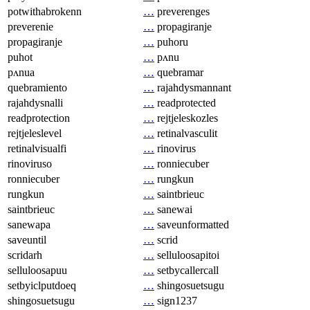
potwithabrokenn
…
preverenges
preverenie
…
propagiranje
propagiranje
…
puhoru
puhot
…
pʌnu
pʌnua
…
quebramar
quebramiento
…
rajahdysmannant
rajahdysnalli
…
readprotected
readprotection
…
rejtjeleskozles
rejtjeleslevel
…
retinalvasculit
retinalvisualfi
…
rinovirus
rinoviruso
…
ronniecuber
ronniecuber
…
rungkun
rungkun
…
saintbrieuc
saintbrieuc
…
sanewai
sanewapa
…
saveunformatted
saveuntil
…
scrid
scridarh
…
selluloosapitoi
selluloosapuu
…
setbycallercall
setbyiclputdoeq
…
shingosuetsugu
shingosuetsugu
…
sign1237