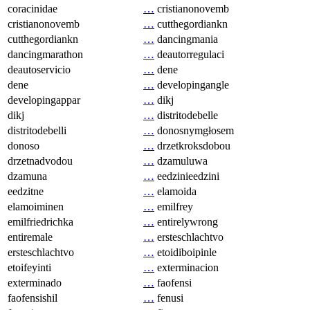
coracinidae
…
cristianonovemb
cristianonovemb
…
cutthegordiankn
cutthegordiankn
…
dancingmania
dancingmarathon
…
deautorregulaci
deautoservicio
…
dene
dene
…
developingangle
developingappar
…
dikj
dikj
…
distritodebelle
distritodebelli
…
donosnymgłosem
donoso
…
drzetkroksdobou
drzetnadvodou
…
dzamuluwa
dzamuna
…
eedzinieedzini
eedzitne
…
elamoida
elamoiminen
…
emilfrey
emilfriedrichka
…
entirelywrong
entiremale
…
ersteschlachtvo
ersteschlachtvo
…
etoidiboipinle
etoifeyinti
…
exterminacion
exterminado
…
faofensi
faofensishil
…
fenusi