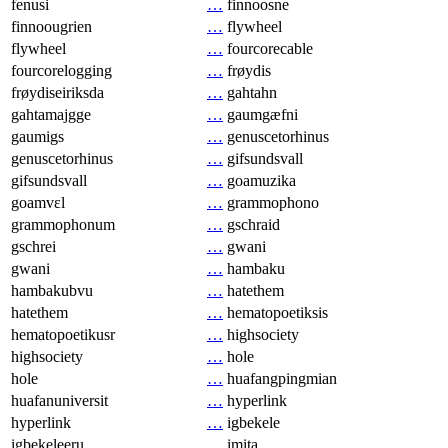
fenusi
…
finnoosne
finnoougrien
…
flywheel
flywheel
…
fourcorecable
fourcorelogging
…
frøydis
frøydiseiriksda
…
gahtahn
gahtamajgge
…
gaumgæfni
gaumigs
…
genuscetorhinus
genuscetorhinus
…
gifsundsvall
gifsundsvall
…
goamuzika
goamvɛl
…
grammophono
grammophonum
…
gschraid
gschrei
…
gwani
gwani
…
hambaku
hambakubvu
…
hatethem
hatethem
…
hematopoetiksis
hematopoetikusr
…
highsociety
highsociety
…
hole
hole
…
huafangpingmian
huafanuniversit
…
hyperlink
hyperlink
…
igbekele
igbekeleeru
…
imita