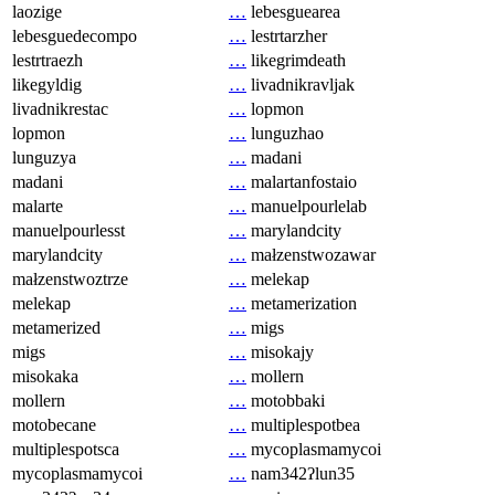
laozige
…
lebesguearea
lebesguedecompo
…
lestrtarzher
lestrtraezh
…
likegrimdeath
likegyldig
…
livadnikravljak
livadnikrestac
…
lopmon
lopmon
…
lunguzhao
lunguzya
…
madani
madani
…
malartanfostaio
malarte
…
manuelpourlelab
manuelpourlesst
…
marylandcity
marylandcity
…
małzenstwozawar
małzenstwoztrze
…
melekap
melekap
…
metamerization
metamerized
…
migs
migs
…
misokajy
misokaka
…
mollern
mollern
…
motobbaki
motobecane
…
multiplespotbea
multiplespotsca
…
mycoplasmamycoi
mycoplasmamycoi
…
nam342ʔlun35