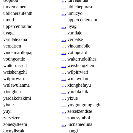
tsopilotl
…
turvelandia
turvemainen
…
ublichephrase
ublicheraufenth
…
umucyo
umud
…
uppercentercam
uppercentralfac
…
uyag
uyaga
…
varillaje
varillatexana
…
verpatse
verpatsen
…
vinoamabile
vinoamarillopaj
…
votingcard
votingcattle
…
walterrudolfhes
walterrussell
…
weishengzhen
weishengzhi
…
wilpirrwari
wilpirrwarri
…
wulawulan
wulawulanma
…
xionghefayu
xionghen
…
yardakcilik
yardakcitakimi
…
yixue
yixue
…
yuygungningtagh
yuyi
…
zersetzendste
zersetzer
…
zonesymbol
zonesysteem
…
łucnamedlina
łucnyliscak
…
ɲangi