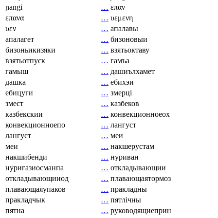
ɲangi
…
επαν
επανα
…
υεμενη
υεν
…
апалавы
апалагет
…
бизоновыи
бизоньикизяки
…
взятьоктаву
взятьотпуск
…
гамъа
гамыш
…
дашиълхамет
дашка
…
ебихэи
ебицуги
…
змерці
змест
…
казбеков
казбекскии
…
конвекционноеох
конвекционноепо
…
лангуст
лангуст
…
меи
меи
…
накшерустам
накшибенди
…
нуриван
нуригазиосманпа
…
откладывающии
откладывающииод
…
плавающаятормоз
плавающаяупаков
…
пракладны
пракладчык
…
пятлічны
пятна
…
руководящиеприн