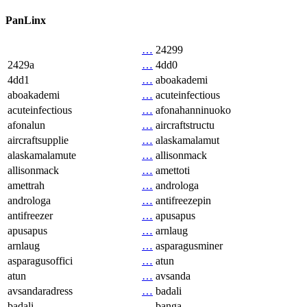
PanLinx
…
24299
2429a
…
4dd0
4dd1
…
aboakademi
aboakademi
…
acuteinfectious
acuteinfectious
…
afonahanninuoko
afonalun
…
aircraftstructu
aircraftsupplie
…
alaskamalamut
alaskamalamute
…
allisonmack
allisonmack
…
amettoti
amettrah
…
androloga
androloga
…
antifreezepin
antifreezer
…
apusapus
apusapus
…
arnlaug
arnlaug
…
asparagusminer
asparagusoffici
…
atun
atun
…
avsanda
avsandaradress
…
badali
badali
…
banga