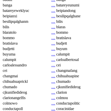
banga
…
batareyeunumi
batareyeweklyuc
…
beipiandong
beipianxi
…
besilipqalghane
besilipqalghanm
…
bilis
bilis
…
blaras
blaratolo
…
bommo
bommo
…
bratislava
bratislava
…
budjett
budjetti
…
buyum
buyuma
…
calumpit
calumpit
…
carloalbertosal
carloalessandro
…
cei
cei
…
changmafang
changmai
…
chihuahuapine
chihuahuaprickl
…
chumado
chumado
…
cjkunifiedideog
cjkunifiedideog
…
clarion
clarionangelfis
…
colmou
colmowo
…
conductapolitic
conductapoll
…
coracinidae