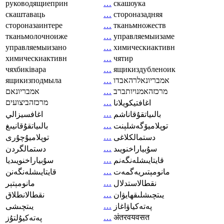
руководящиеприн
…
скашоука
скаштаваць
…
стороназадняя
стороназаинтере
…
тканьмножеств
тканьмолочноиже
…
управляемыизаме
управляемыизано
…
химическиактивн
химическиактивн
…
чятир
чяхбиківара
…
ящикиздубленоик
ящикизподмыла
…
אמבריונאלרהאבדו
אמבריונאם
…
מרכזהאמנויותברב
מרכזהביצועים
…
اغافتيكويلانا
…
بالىياتقۇقاناشم
اغافسيزالي
…
توپلاميۆگەشلېنت
بالىياتقۇقانيىغ
…
دستمالکلاغی
توپلاميۇچۇرى
…
سۇبياراخنويىد
دستمالگردن
…
قايتايىشلەنگەنم
سۇبياراخنويىديا
…
مانومېتىريەگمەت
قايتايىشلەنگەنن
…
نقطالاستدلال
مانومېتېر
…
يىتچىشلىقھايۋان
نقطالانطلاق
…
پەتەكياۋاغاز
يىتچىشى
…
अंतरवयवसत
پەتەكيۇلتۇز