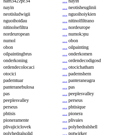
nam342ʔpɛ34
…
nayin
nayin
…
neotisheuglinii
neotisludwigii
…
nguoihoiykien
nguoihoiđau
…
nitinolfiltrano
nitinolsefiltra
…
nordeurope
nordeuropean
…
numokɔɲu
numol
…
obon
obon
…
oilpainting
oilpaintingbrus
…
onderkomen
onderkoning
…
ordendecodigosd
ordendecolocaci
…
otocichatham
otocici
…
pademshem
pademtuar
…
panteraneagra
panteranebulosa
…
pas
pas
…
peeplesvalley
peeplesvalley
…
perseus
perseus
…
phtisique
phtisis
…
pionera
pioneramente
…
plivaies
plivajiciclovek
…
polyhedralshell
polyhedralsolid
…
potwirker