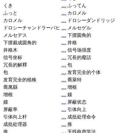
くき
…
ふってん
ふっと
…
カロメル
カロメル
…
ドロシーダンドリッジ
ドロシーチャンドラーパヒ
…
メルセゲル
メルセデス
…
下摆圆角的
下摆裁成圆角的
…
井格
井格木
…
信号场强度
信号坐标
…
冗長的廢話
冗長的解釋
…
包
包
…
发育完全的个体
发育完全的植株
…
喬萊特
喬萬縣
…
增根
增根
…
嫫
嫫
…
屏蔽状态
屏蔽率
…
引体向上
引体向上杆
…
成批处理命令
成批处理器
…
推
推
…
无线电声学法