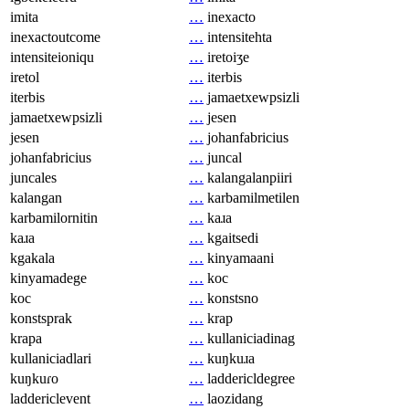
imita
…
inexacto
inexactoutcome
…
intensitehta
intensiteioniqu
…
iretoiʒe
iretol
…
iterbis
iterbis
…
jamaetxewpsizli
jamaetxewpsizli
…
jesen
jesen
…
johanfabricius
johanfabricius
…
juncal
juncales
…
kalangalanpiiri
kalangan
…
karbamilmetilen
karbamilornitin
…
kaɹa
kaɹa
…
kgaitsedi
kgakala
…
kinyamaani
kinyamadege
…
koc
koc
…
konstsno
konstsprak
…
krap
krapa
…
kullaniciadinag
kullaniciadlari
…
kuŋkuɹa
kuŋkuɾo
…
laddericldegree
laddericlevent
…
laozidang