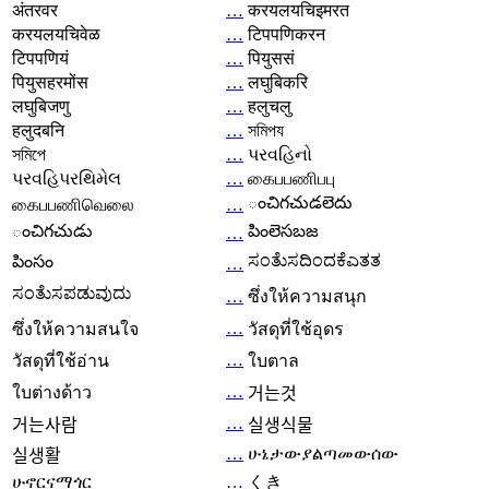
अंतरवर
…
करयलयचिइमरत
करयलयचिवेळ
…
टिपपणिकरन
टिपपणियं
…
पियुससं
पियुसहरमोंस
…
लघुबिकरि
लघुबिजणु
…
हलुचलु
हलुदबनि
…
সমিপয
সমিপে
…
પરવહિનો
પરવહિપરથિમેલ
…
கைபபணிபபு
ంచిగచుడలెదు
கைபபணிவெலை
…
ంచిగచుడు
పింలెసబజ
…
ಸಂತೆುಸದಿಂದಕೆಎತತ
పింసం
…
ಸಂತೆುಸಪಡುವುದು
…
ซึ่งให้ความสนุก
…
ซึ่งให้ความสนใจ
วัสดุที่ใช้อุดร
…
วัสดุที่ใช้อ่าน
ใบตาล
…
ใบต่างด้าว
거는것
…
거는사람
실생식물
…
ሁኔታውያልጣመውሰው
실생활
ሁኖርናማጎር
…
くき