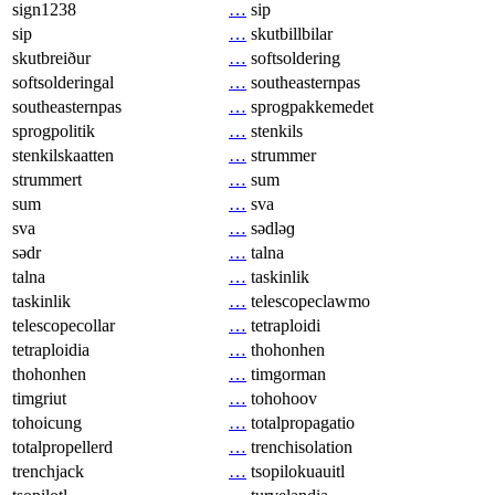
sign1238
…
sip
sip
…
skutbillbilar
skutbreiður
…
softsoldering
softsolderingal
…
southeasternpas
southeasternpas
…
sprogpakkemedet
sprogpolitik
…
stenkils
stenkilskaatten
…
strummer
strummert
…
sum
sum
…
sva
sva
…
sədləɡ
sədr
…
talna
talna
…
taskinlik
taskinlik
…
telescopeclawmo
telescopecollar
…
tetraploidi
tetraploidia
…
thohonhen
thohonhen
…
timgorman
timgriut
…
tohohoov
tohoicung
…
totalpropagatio
totalpropellerd
…
trenchisolation
trenchjack
…
tsopilokuauitl