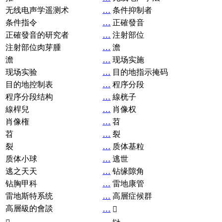
无线电声学遥测术
…
条件抑制者
条件指令
…
正確發音
正確發音的研究者
…
注射部位
注射部位肉芽腫
…
澹
澹
…
现场实施
现场实验
…
目的地指示掩码
目的地控制表
…
程序分段
程序分段结构
…
線桄子
線桿兒
…
肖像权
肖像権
…
苕
苕
…
裂
裂
…
质体基粒
质体小球
…
逃世
逃之天天
…
钻缘隙角
钻胸甲科
…
雷地康管
雷地斯特系统
…
高層症候群
高層級的會談
…
𧘞