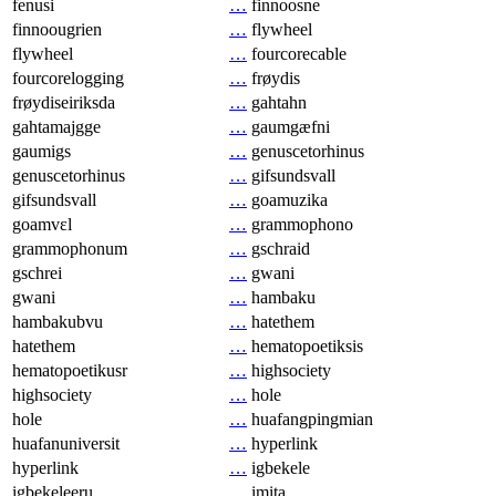
fenusi
…
finnoosne
finnoougrien
…
flywheel
flywheel
…
fourcorecable
fourcorelogging
…
frøydis
frøydiseiriksda
…
gahtahn
gahtamajgge
…
gaumgæfni
gaumigs
…
genuscetorhinus
genuscetorhinus
…
gifsundsvall
gifsundsvall
…
goamuzika
goamvɛl
…
grammophono
grammophonum
…
gschraid
gschrei
…
gwani
gwani
…
hambaku
hambakubvu
…
hatethem
hatethem
…
hematopoetiksis
hematopoetikusr
…
highsociety
highsociety
…
hole
hole
…
huafangpingmian
huafanuniversit
…
hyperlink
hyperlink
…
igbekele
igbekeleeru
…
imita