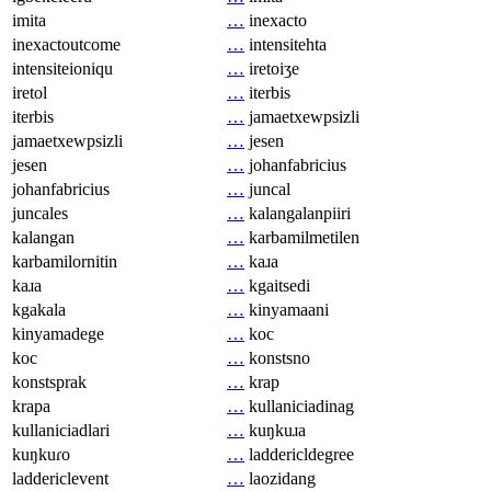
imita
…
inexacto
inexactoutcome
…
intensitehta
intensiteioniqu
…
iretoiʒe
iretol
…
iterbis
iterbis
…
jamaetxewpsizli
jamaetxewpsizli
…
jesen
jesen
…
johanfabricius
johanfabricius
…
juncal
juncales
…
kalangalanpiiri
kalangan
…
karbamilmetilen
karbamilornitin
…
kaɹa
kaɹa
…
kgaitsedi
kgakala
…
kinyamaani
kinyamadege
…
koc
koc
…
konstsno
konstsprak
…
krap
krapa
…
kullaniciadinag
kullaniciadlari
…
kuŋkuɹa
kuŋkuɾo
…
laddericldegree
laddericlevent
…
laozidang