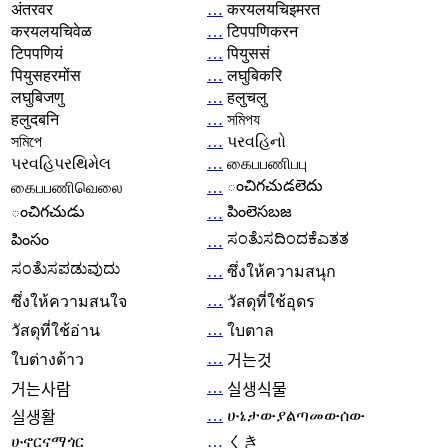
अंतरवर
…
करयलयचिइमरत
करयलयचिवेळ
…
टिपपणिकरन
टिपपणियं
…
पियुससं
पियुसहरमोंस
…
लघुबिकरि
लघुबिजणु
…
हलुचलु
हलुदबनि
…
সমিপয
সমিপে
…
પરવહિનો
પરવહિપરથિમેલ
…
கைபபணிபபு
ంచిగచుడలెదు
கைபபணிவெலை
…
ంచిగచుడు
పింలెసబజ
…
ಸಂತೆುಸದಿಂದಕೆಎತತ
పింసం
…
ಸಂತೆುಸಪಡುವುದು
…
ซึ่งให้ความสนุก
…
ซึ่งให้ความสนใจ
วัสดุที่ใช้อุดร
…
วัสดุที่ใช้อ่าน
ใบตาล
…
ใบต่างด้าว
거는것
…
거는사람
실생식물
…
ሁኔታውያልጣመውሰው
실생활
ሁኖርናማጎር
…
くき