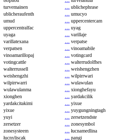
tsopilotl
…
turvelandia
turvemainen
…
ublichephrase
ublicheraufenth
…
umucyo
umud
…
uppercentercam
uppercentralfac
…
uyag
uyaga
…
varillaje
varillatexana
…
verpatse
verpatsen
…
vinoamabile
vinoamarillopaj
…
votingcard
votingcattle
…
walterrudolfhes
walterrussell
…
weishengzhen
weishengzhi
…
wilpirrwari
wilpirrwarri
…
wulawulan
wulawulanma
…
xionghefayu
xionghen
…
yardakcilik
yardakcitakimi
…
yixue
yixue
…
yuygungningtagh
yuyi
…
zersetzendste
zersetzer
…
zonesymbol
zonesysteem
…
łucnamedlina
łucnyliscak
…
ɲangi