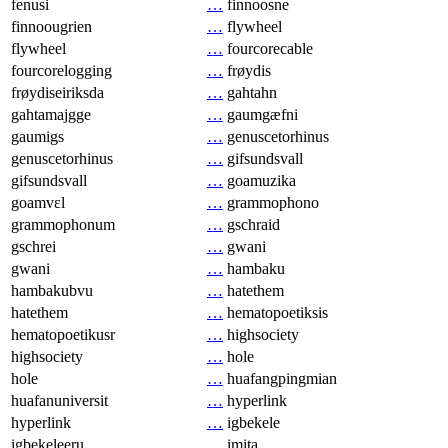
fenusi
…
finnoosne
finnoougrien
…
flywheel
flywheel
…
fourcorecable
fourcorelogging
…
frøydis
frøydiseiriksda
…
gahtahn
gahtamajgge
…
gaumgæfni
gaumigs
…
genuscetorhinus
genuscetorhinus
…
gifsundsvall
gifsundsvall
…
goamuzika
goamvɛl
…
grammophono
grammophonum
…
gschraid
gschrei
…
gwani
gwani
…
hambaku
hambakubvu
…
hatethem
hatethem
…
hematopoetiksis
hematopoetikusr
…
highsociety
highsociety
…
hole
hole
…
huafangpingmian
huafanuniversit
…
hyperlink
hyperlink
…
igbekele
igbekeleeru
…
imita