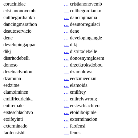
coracinidae
…
cristianonovemb
cristianonovemb
…
cutthegordiankn
cutthegordiankn
…
dancingmania
dancingmarathon
…
deautorregulaci
deautoservicio
…
dene
dene
…
developingangle
developingappar
…
dikj
dikj
…
distritodebelle
distritodebelli
…
donosnymgłosem
donoso
…
drzetkroksdobou
drzetnadvodou
…
dzamuluwa
dzamuna
…
eedzinieedzini
eedzitne
…
elamoida
elamoiminen
…
emilfrey
emilfriedrichka
…
entirelywrong
entiremale
…
ersteschlachtvo
ersteschlachtvo
…
etoidiboipinle
etoifeyinti
…
exterminacion
exterminado
…
faofensi
faofensishil
…
fenusi