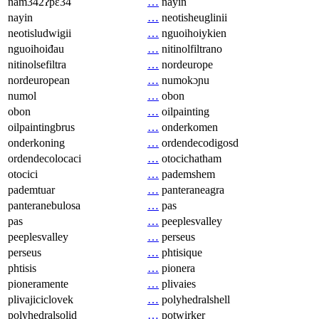
nam342ʔpɛ34
…
nayin
nayin
…
neotisheuglinii
neotisludwigii
…
nguoihoiykien
nguoihoiđau
…
nitinolfiltrano
nitinolsefiltra
…
nordeurope
nordeuropean
…
numokɔɲu
numol
…
obon
obon
…
oilpainting
oilpaintingbrus
…
onderkomen
onderkoning
…
ordendecodigosd
ordendecolocaci
…
otocichatham
otocici
…
pademshem
pademtuar
…
panteraneagra
panteranebulosa
…
pas
pas
…
peeplesvalley
peeplesvalley
…
perseus
perseus
…
phtisique
phtisis
…
pionera
pioneramente
…
plivaies
plivajiciclovek
…
polyhedralshell
polyhedralsolid
…
potwirker