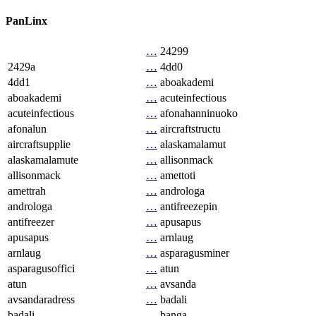
PanLinx
…
24299
2429a
…
4dd0
4dd1
…
aboakademi
aboakademi
…
acuteinfectious
acuteinfectious
…
afonahanninuoko
afonalun
…
aircraftstructu
aircraftsupplie
…
alaskamalamut
alaskamalamute
…
allisonmack
allisonmack
…
amettoti
amettrah
…
androloga
androloga
…
antifreezepin
antifreezer
…
apusapus
apusapus
…
arnlaug
arnlaug
…
asparagusminer
asparagusoffici
…
atun
atun
…
avsanda
avsandaradress
…
badali
badali
…
banga