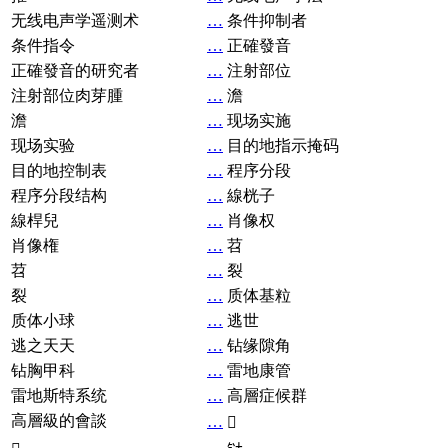
无线电声学遥测术
…
条件抑制者
条件指令
…
正確發音
正確發音的研究者
…
注射部位
注射部位肉芽腫
…
澹
澹
…
现场实施
现场实验
…
目的地指示掩码
目的地控制表
…
程序分段
程序分段结构
…
線桄子
線桿兒
…
肖像权
肖像権
…
苕
苕
…
裂
裂
…
质体基粒
质体小球
…
逃世
逃之天天
…
钻缘隙角
钻胸甲科
…
雷地康管
雷地斯特系统
…
高層症候群
高層級的會談
…
𧘞