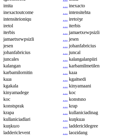
imita
…
inexacto
inexactoutcome
…
intensitehta
intensiteioniqu
…
iretoiʒe
iretol
…
iterbis
iterbis
…
jamaetxewpsizli
jamaetxewpsizli
…
jesen
jesen
…
johanfabricius
johanfabricius
…
juncal
juncales
…
kalangalanpiiri
kalangan
…
karbamilmetilen
karbamilornitin
…
kaɹa
kaɹa
…
kgaitsedi
kgakala
…
kinyamaani
kinyamadege
…
koc
koc
…
konstsno
konstsprak
…
krap
krapa
…
kullaniciadinag
kullaniciadlari
…
kuŋkuɹa
kuŋkuɾo
…
laddericldegree
laddericlevent
…
laozidang