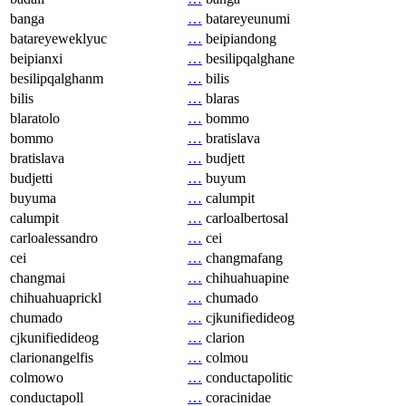
banga
…
batareyeunumi
batareyeweklyuc
…
beipiandong
beipianxi
…
besilipqalghane
besilipqalghanm
…
bilis
bilis
…
blaras
blaratolo
…
bommo
bommo
…
bratislava
bratislava
…
budjett
budjetti
…
buyum
buyuma
…
calumpit
calumpit
…
carloalbertosal
carloalessandro
…
cei
cei
…
changmafang
changmai
…
chihuahuapine
chihuahuaprickl
…
chumado
chumado
…
cjkunifiedideog
cjkunifiedideog
…
clarion
clarionangelfis
…
colmou
colmowo
…
conductapolitic
conductapoll
…
coracinidae