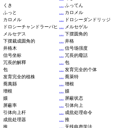
くき
…
ふってん
ふっと
…
カロメル
カロメル
…
ドロシーダンドリッジ
ドロシーチャンドラーパヒ
…
メルセゲル
メルセデス
…
下摆圆角的
下摆裁成圆角的
…
井格
井格木
…
信号场强度
信号坐标
…
冗長的廢話
冗長的解釋
…
包
包
…
发育完全的个体
发育完全的植株
…
喬萊特
喬萬縣
…
增根
增根
…
嫫
嫫
…
屏蔽状态
屏蔽率
…
引体向上
引体向上杆
…
成批处理命令
成批处理器
…
推
推
…
无线电声学法