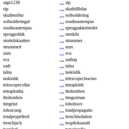
sign1238
…
sip
sip
…
skutbillbilar
skutbreiður
…
softsoldering
softsolderingal
…
southeasternpas
southeasternpas
…
sprogpakkemedet
sprogpolitik
…
stenkils
stenkilskaatten
…
strummer
strummert
…
sum
sum
…
sva
sva
…
sədləɡ
sədr
…
talna
talna
…
taskinlik
taskinlik
…
telescopeclawmo
telescopecollar
…
tetraploidi
tetraploidia
…
thohonhen
thohonhen
…
timgorman
timgriut
…
tohohoov
tohoicung
…
totalpropagatio
totalpropellerd
…
trenchisolation
trenchjack
…
tsopilokuauitl