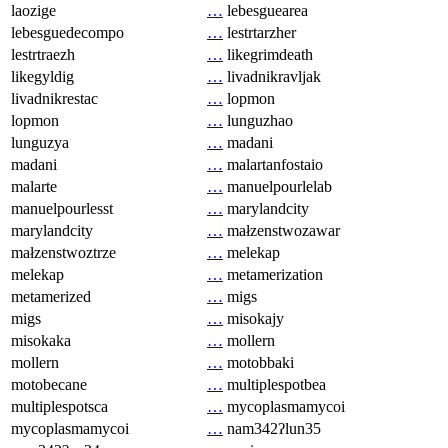
laozige
…
lebesguearea
lebesguedecompo
…
lestrtarzher
lestrtraezh
…
likegrimdeath
likegyldig
…
livadnikravljak
livadnikrestac
…
lopmon
lopmon
…
lunguzhao
lunguzya
…
madani
madani
…
malartanfostaio
malarte
…
manuelpourlelab
manuelpourlesst
…
marylandcity
marylandcity
…
małzenstwozawar
małzenstwoztrze
…
melekap
melekap
…
metamerization
metamerized
…
migs
migs
…
misokajy
misokaka
…
mollern
mollern
…
motobbaki
motobecane
…
multiplespotbea
multiplespotsca
…
mycoplasmamycoi
mycoplasmamycoi
…
nam342ʔlun35