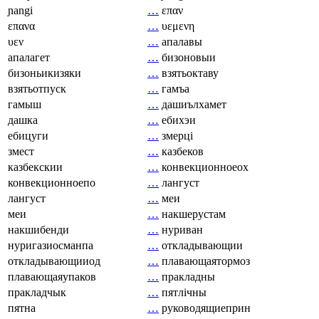
ɲangi
…
επαν
επανα
…
υεμενη
υεν
…
апалавы
апалагет
…
бизоновыи
бизоньикизяки
…
взятьоктаву
взятьотпуск
…
гамъа
гамыш
…
дашиълхамет
дашка
…
ебихэи
ебицуги
…
змерці
змест
…
казбеков
казбекскии
…
конвекционноеох
конвекционноепо
…
лангуст
лангуст
…
меи
меи
…
накшерустам
накшибенди
…
нуриван
нуригазиосманпа
…
откладывающии
откладывающииод
…
плавающаятормоз
плавающаяупаков
…
пракладны
пракладчык
…
пятлічны
пятна
…
руководящиеприн