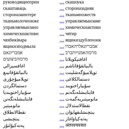
руководящиеприн
…
скашоука
скаштаваць
…
стороназадняя
стороназаинтере
…
тканьмножеств
тканьмолочноиже
…
управляемыизаме
управляемыизано
…
химическиактивн
химическиактивн
…
чятир
чяхбиківара
…
ящикиздубленоик
ящикизподмыла
…
אמבריונאלרהאבדו
אמבריונאם
…
מרכזהאמנויותברב
מרכזהביצועים
…
اغافتيكويلانا
…
بالىياتقۇقاناشم
اغافسيزالي
…
توپلاميۆگەشلېنت
بالىياتقۇقانيىغ
…
دستمالکلاغی
توپلاميۇچۇرى
…
سۇبياراخنويىد
دستمالگردن
…
قايتايىشلەنگەنم
سۇبياراخنويىديا
…
مانومېتىريەگمەت
قايتايىشلەنگەنن
…
نقطالاستدلال
مانومېتېر
…
يىتچىشلىقھايۋان
نقطالانطلاق
…
پەتەكياۋاغاز
يىتچىشى
…
अंतरवयवसत
پەتەكيۇلتۇز