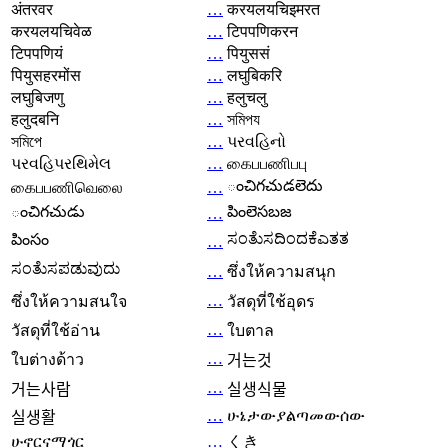
अंतरवर
…
करयलयचिइमरत
करयलयचिवेळ
…
टिपपणिकरन
टिपपणियं
…
पियुससं
पियुसहरमोंस
…
लघुबिकरि
लघुबिजणु
…
हलुचलु
हलुदबनि
…
সমিপয
সমিপে
…
પરવહિનો
પરવહિપરથિમેલ
…
கைபபணிபபு
ంచిగచుడలెదు
கைபபணிவெலை
…
ంచిగచుడు
పింలెసబజ
…
ಸಂತೆುಸದಿಂದಕೆಎತತ
పింసం
…
ಸಂತೆುಸಪಡುವುದು
…
ซึ่งให้ความสนุก
…
ซึ่งให้ความสนใจ
วัสดุที่ใช้อุดร
…
วัสดุที่ใช้อ่าน
ใบตาล
…
ใบต่างด้าว
거는것
…
거는사람
실생식물
…
ሁኔታውያልጣመውሰው
실생활
ሁኖርናማጎር
…
くき