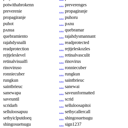
potwithabrokenn
…
preverenges
preverenie
…
propagiranje
propagiranje
…
puhoru
puhot
…
pʌnu
pʌnua
…
quebramar
quebramiento
…
rajahdysmannant
rajahdysnalli
…
readprotected
readprotection
…
rejtjeleskozles
rejtjeleslevel
…
retinalvasculit
retinalvisualfi
…
rinovirus
rinoviruso
…
ronniecuber
ronniecuber
…
rungkun
rungkun
…
saintbrieuc
saintbrieuc
…
sanewai
sanewapa
…
saveunformatted
saveuntil
…
scrid
scridarh
…
selluloosapitoi
selluloosapuu
…
setbycallercall
setbyiclputdoeq
…
shingosuetsugu
shingosuetsugu
…
sign1237