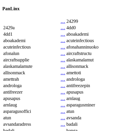
PanLinx
…
24299
2429a
…
4dd0
4dd1
…
aboakademi
aboakademi
…
acuteinfectious
acuteinfectious
…
afonahanninuoko
afonalun
…
aircraftstructu
aircraftsupplie
…
alaskamalamut
alaskamalamute
…
allisonmack
allisonmack
…
amettoti
amettrah
…
androloga
androloga
…
antifreezepin
antifreezer
…
apusapus
apusapus
…
arnlaug
arnlaug
…
asparagusminer
asparagusoffici
…
atun
atun
…
avsanda
avsandaradress
…
badali
badali
…
banga