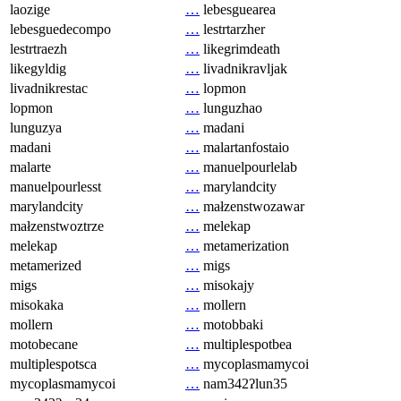
laozige
…
lebesguearea
lebesguedecompo
…
lestrtarzher
lestrtraezh
…
likegrimdeath
likegyldig
…
livadnikravljak
livadnikrestac
…
lopmon
lopmon
…
lunguzhao
lunguzya
…
madani
madani
…
malartanfostaio
malarte
…
manuelpourlelab
manuelpourlesst
…
marylandcity
marylandcity
…
małzenstwozawar
małzenstwoztrze
…
melekap
melekap
…
metamerization
metamerized
…
migs
migs
…
misokajy
misokaka
…
mollern
mollern
…
motobbaki
motobecane
…
multiplespotbea
multiplespotsca
…
mycoplasmamycoi
mycoplasmamycoi
…
nam342ʔlun35