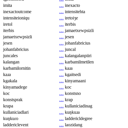
imita
…
inexacto
inexactoutcome
…
intensitehta
intensiteioniqu
…
iretoiʒe
iretol
…
iterbis
iterbis
…
jamaetxewpsizli
jamaetxewpsizli
…
jesen
jesen
…
johanfabricius
johanfabricius
…
juncal
juncales
…
kalangalanpiiri
kalangan
…
karbamilmetilen
karbamilornitin
…
kaɹa
kaɹa
…
kgaitsedi
kgakala
…
kinyamaani
kinyamadege
…
koc
koc
…
konstsno
konstsprak
…
krap
krapa
…
kullaniciadinag
kullaniciadlari
…
kuŋkuɹa
kuŋkuɾo
…
laddericldegree
laddericlevent
…
laozidang