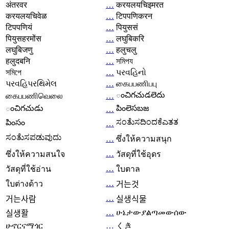
अंतरवर
…
करयलयचिइमरत
करयलयचिवेळ
…
टिपपणिकरन
टिपपणियं
…
पियुससं
पियुसहरमोंस
…
लघुबिकरि
लघुबिजणु
…
हलुचलु
हलुदबनि
…
সমিপয
সমিপে
…
પરવહિનો
પરવહિપરથિમેલ
…
கைபபணிபபு
ంచిగచుడలెదు
கைபபணிவெலை
…
ంచిగచుడు
పింలెసబజ
…
ಸಂತೆುಸದಿಂದಕೆಎತತ
పింసం
…
ಸಂತೆುಸಪಡುವುದು
…
ซึ่งให้ความสนุก
…
ซึ่งให้ความสนใจ
วัสดุที่ใช้อุดร
…
วัสดุที่ใช้อ่าน
ใบตาล
…
ใบต่างด้าว
거는것
…
거는사람
실생식물
…
ሁኔታውያልጣመውሰው
실생활
ሁኖርናማጎር
…
くき