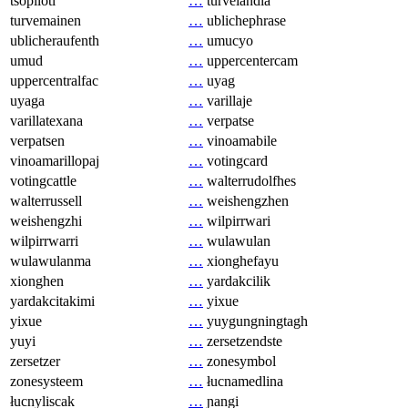
tsopilotl
…
turvelandia
turvemainen
…
ublichephrase
ublicheraufenth
…
umucyo
umud
…
uppercentercam
uppercentralfac
…
uyag
uyaga
…
varillaje
varillatexana
…
verpatse
verpatsen
…
vinoamabile
vinoamarillopaj
…
votingcard
votingcattle
…
walterrudolfhes
walterrussell
…
weishengzhen
weishengzhi
…
wilpirrwari
wilpirrwarri
…
wulawulan
wulawulanma
…
xionghefayu
xionghen
…
yardakcilik
yardakcitakimi
…
yixue
yixue
…
yuygungningtagh
yuyi
…
zersetzendste
zersetzer
…
zonesymbol
zonesysteem
…
łucnamedlina
łucnyliscak
…
ɲangi