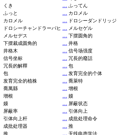
くき
…
ふってん
ふっと
…
カロメル
カロメル
…
ドロシーダンドリッジ
ドロシーチャンドラーパヒ
…
メルセゲル
メルセデス
…
下摆圆角的
下摆裁成圆角的
…
井格
井格木
…
信号场强度
信号坐标
…
冗長的廢話
冗長的解釋
…
包
包
…
发育完全的个体
发育完全的植株
…
喬萊特
喬萬縣
…
增根
增根
…
嫫
嫫
…
屏蔽状态
屏蔽率
…
引体向上
引体向上杆
…
成批处理命令
成批处理器
…
推
推
…
无线电声学法