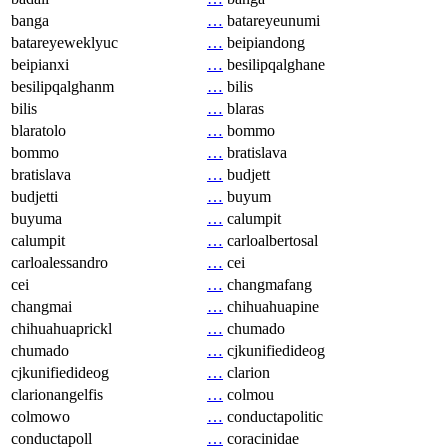
banga
…
batareyeunumi
batareyeweklyuc
…
beipiandong
beipianxi
…
besilipqalghane
besilipqalghanm
…
bilis
bilis
…
blaras
blaratolo
…
bommo
bommo
…
bratislava
bratislava
…
budjett
budjetti
…
buyum
buyuma
…
calumpit
calumpit
…
carloalbertosal
carloalessandro
…
cei
cei
…
changmafang
changmai
…
chihuahuapine
chihuahuaprickl
…
chumado
chumado
…
cjkunifiedideog
cjkunifiedideog
…
clarion
clarionangelfis
…
colmou
colmowo
…
conductapolitic
conductapoll
…
coracinidae