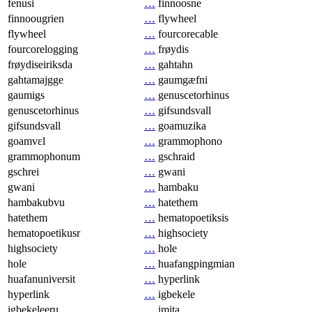
fenusi
…
finnoosne
finnoougrien
…
flywheel
flywheel
…
fourcorecable
fourcorelogging
…
frøydis
frøydiseiriksda
…
gahtahn
gahtamajgge
…
gaumgæfni
gaumigs
…
genuscetorhinus
genuscetorhinus
…
gifsundsvall
gifsundsvall
…
goamuzika
goamvɛl
…
grammophono
grammophonum
…
gschraid
gschrei
…
gwani
gwani
…
hambaku
hambakubvu
…
hatethem
hatethem
…
hematopoetiksis
hematopoetikusr
…
highsociety
highsociety
…
hole
hole
…
huafangpingmian
huafanuniversit
…
hyperlink
hyperlink
…
igbekele
igbekeleeru
…
imita