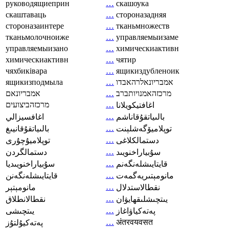
руководящиеприн
…
скашоука
скаштаваць
…
стороназадняя
стороназаинтере
…
тканьмножеств
тканьмолочноиже
…
управляемыизаме
управляемыизано
…
химическиактивн
химическиактивн
…
чятир
чяхбиківара
…
ящикиздубленоик
ящикизподмыла
…
אמבריונאלרהאבדו
אמבריונאם
…
מרכזהאמנויותברב
מרכזהביצועים
…
اغافتيكويلانا
…
بالىياتقۇقاناشم
اغافسيزالي
…
توپلاميۆگەشلېنت
بالىياتقۇقانيىغ
…
دستمالکلاغی
توپلاميۇچۇرى
…
سۇبياراخنويىد
دستمالگردن
…
قايتايىشلەنگەنم
سۇبياراخنويىديا
…
مانومېتىريەگمەت
قايتايىشلەنگەنن
…
نقطالاستدلال
مانومېتېر
…
يىتچىشلىقھايۋان
نقطالانطلاق
…
پەتەكياۋاغاز
يىتچىشى
…
अंतरवयवसत
پەتەكيۇلتۇز