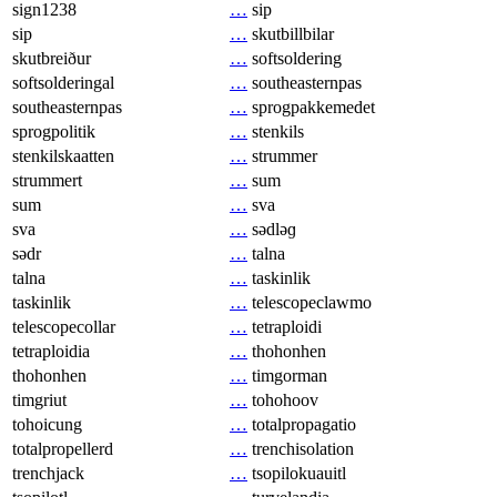
sign1238
…
sip
sip
…
skutbillbilar
skutbreiður
…
softsoldering
softsolderingal
…
southeasternpas
southeasternpas
…
sprogpakkemedet
sprogpolitik
…
stenkils
stenkilskaatten
…
strummer
strummert
…
sum
sum
…
sva
sva
…
sədləɡ
sədr
…
talna
talna
…
taskinlik
taskinlik
…
telescopeclawmo
telescopecollar
…
tetraploidi
tetraploidia
…
thohonhen
thohonhen
…
timgorman
timgriut
…
tohohoov
tohoicung
…
totalpropagatio
totalpropellerd
…
trenchisolation
trenchjack
…
tsopilokuauitl