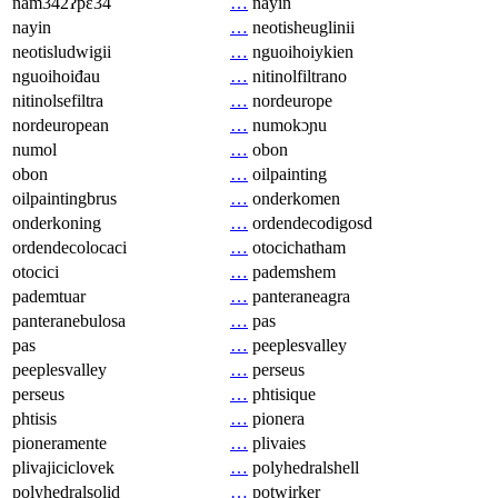
nam342ʔpɛ34
…
nayin
nayin
…
neotisheuglinii
neotisludwigii
…
nguoihoiykien
nguoihoiđau
…
nitinolfiltrano
nitinolsefiltra
…
nordeurope
nordeuropean
…
numokɔɲu
numol
…
obon
obon
…
oilpainting
oilpaintingbrus
…
onderkomen
onderkoning
…
ordendecodigosd
ordendecolocaci
…
otocichatham
otocici
…
pademshem
pademtuar
…
panteraneagra
panteranebulosa
…
pas
pas
…
peeplesvalley
peeplesvalley
…
perseus
perseus
…
phtisique
phtisis
…
pionera
pioneramente
…
plivaies
plivajiciclovek
…
polyhedralshell
polyhedralsolid
…
potwirker