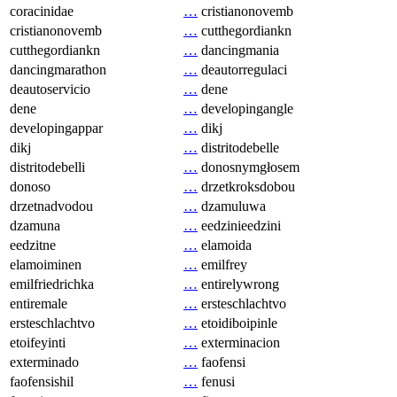
coracinidae
…
cristianonovemb
cristianonovemb
…
cutthegordiankn
cutthegordiankn
…
dancingmania
dancingmarathon
…
deautorregulaci
deautoservicio
…
dene
dene
…
developingangle
developingappar
…
dikj
dikj
…
distritodebelle
distritodebelli
…
donosnymgłosem
donoso
…
drzetkroksdobou
drzetnadvodou
…
dzamuluwa
dzamuna
…
eedzinieedzini
eedzitne
…
elamoida
elamoiminen
…
emilfrey
emilfriedrichka
…
entirelywrong
entiremale
…
ersteschlachtvo
ersteschlachtvo
…
etoidiboipinle
etoifeyinti
…
exterminacion
exterminado
…
faofensi
faofensishil
…
fenusi