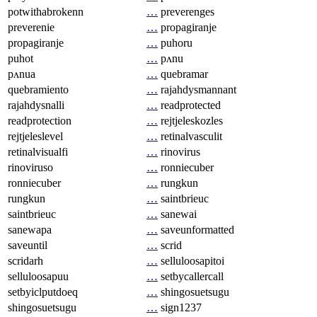
potwithabrokenn
…
preverenges
preverenie
…
propagiranje
propagiranje
…
puhoru
puhot
…
pʌnu
pʌnua
…
quebramar
quebramiento
…
rajahdysmannant
rajahdysnalli
…
readprotected
readprotection
…
rejtjeleskozles
rejtjeleslevel
…
retinalvasculit
retinalvisualfi
…
rinovirus
rinoviruso
…
ronniecuber
ronniecuber
…
rungkun
rungkun
…
saintbrieuc
saintbrieuc
…
sanewai
sanewapa
…
saveunformatted
saveuntil
…
scrid
scridarh
…
selluloosapitoi
selluloosapuu
…
setbycallercall
setbyiclputdoeq
…
shingosuetsugu
shingosuetsugu
…
sign1237