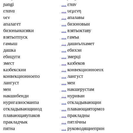
ɲangi
…
επαν
επανα
…
υεμενη
υεν
…
апалавы
апалагет
…
бизоновыи
бизоньикизяки
…
взятьоктаву
взятьотпуск
…
гамъа
гамыш
…
дашиълхамет
дашка
…
ебихэи
ебицуги
…
змерці
змест
…
казбеков
казбекскии
…
конвекционноеох
конвекционноепо
…
лангуст
лангуст
…
меи
меи
…
накшерустам
накшибенди
…
нуриван
нуригазиосманпа
…
откладывающии
откладывающииод
…
плавающаятормоз
плавающаяупаков
…
пракладны
пракладчык
…
пятлічны
пятна
…
руководящиеприн