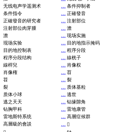
无线电声学遥测术
…
条件抑制者
条件指令
…
正確發音
正確發音的研究者
…
注射部位
注射部位肉芽腫
…
澹
澹
…
现场实施
现场实验
…
目的地指示掩码
目的地控制表
…
程序分段
程序分段结构
…
線桄子
線桿兒
…
肖像权
肖像権
…
苕
苕
…
裂
裂
…
质体基粒
质体小球
…
逃世
逃之天天
…
钻缘隙角
钻胸甲科
…
雷地康管
雷地斯特系统
…
高層症候群
高層級的會談
…
𧘞