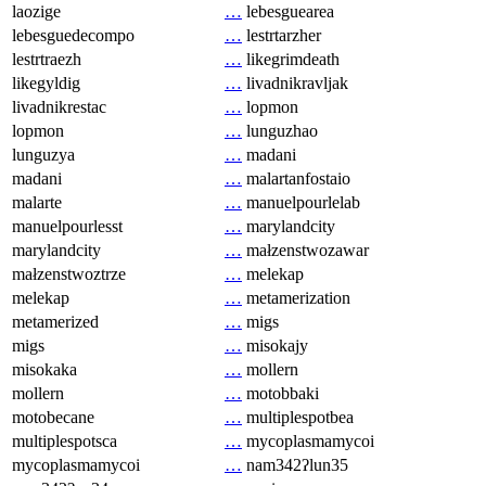
laozige
…
lebesguearea
lebesguedecompo
…
lestrtarzher
lestrtraezh
…
likegrimdeath
likegyldig
…
livadnikravljak
livadnikrestac
…
lopmon
lopmon
…
lunguzhao
lunguzya
…
madani
madani
…
malartanfostaio
malarte
…
manuelpourlelab
manuelpourlesst
…
marylandcity
marylandcity
…
małzenstwozawar
małzenstwoztrze
…
melekap
melekap
…
metamerization
metamerized
…
migs
migs
…
misokajy
misokaka
…
mollern
mollern
…
motobbaki
motobecane
…
multiplespotbea
multiplespotsca
…
mycoplasmamycoi
mycoplasmamycoi
…
nam342ʔlun35