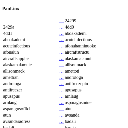
PanLinx
…
24299
2429a
…
4dd0
4dd1
…
aboakademi
aboakademi
…
acuteinfectious
acuteinfectious
…
afonahanninuoko
afonalun
…
aircraftstructu
aircraftsupplie
…
alaskamalamut
alaskamalamute
…
allisonmack
allisonmack
…
amettoti
amettrah
…
androloga
androloga
…
antifreezepin
antifreezer
…
apusapus
apusapus
…
arnlaug
arnlaug
…
asparagusminer
asparagusoffici
…
atun
atun
…
avsanda
avsandaradress
…
badali
badali
…
banga