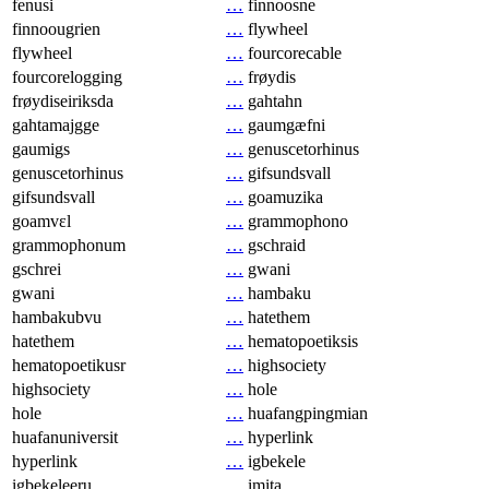
fenusi
…
finnoosne
finnoougrien
…
flywheel
flywheel
…
fourcorecable
fourcorelogging
…
frøydis
frøydiseiriksda
…
gahtahn
gahtamajgge
…
gaumgæfni
gaumigs
…
genuscetorhinus
genuscetorhinus
…
gifsundsvall
gifsundsvall
…
goamuzika
goamvɛl
…
grammophono
grammophonum
…
gschraid
gschrei
…
gwani
gwani
…
hambaku
hambakubvu
…
hatethem
hatethem
…
hematopoetiksis
hematopoetikusr
…
highsociety
highsociety
…
hole
hole
…
huafangpingmian
huafanuniversit
…
hyperlink
hyperlink
…
igbekele
igbekeleeru
…
imita