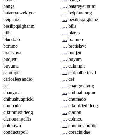
banga
…
batareyeunumi
batareyeweklyuc
…
beipiandong
beipianxi
…
besilipqalghane
besilipqalghanm
…
bilis
bilis
…
blaras
blaratolo
…
bommo
bommo
…
bratislava
bratislava
…
budjett
budjetti
…
buyum
buyuma
…
calumpit
calumpit
…
carloalbertosal
carloalessandro
…
cei
cei
…
changmafang
changmai
…
chihuahuapine
chihuahuaprickl
…
chumado
chumado
…
cjkunifiedideog
cjkunifiedideog
…
clarion
clarionangelfis
…
colmou
colmowo
…
conductapolitic
conductapoll
…
coracinidae