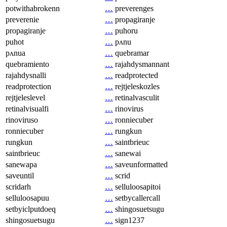
potwithabrokenn
…
preverenges
preverenie
…
propagiranje
propagiranje
…
puhoru
puhot
…
pʌnu
pʌnua
…
quebramar
quebramiento
…
rajahdysmannant
rajahdysnalli
…
readprotected
readprotection
…
rejtjeleskozles
rejtjeleslevel
…
retinalvasculit
retinalvisualfi
…
rinovirus
rinoviruso
…
ronniecuber
ronniecuber
…
rungkun
rungkun
…
saintbrieuc
saintbrieuc
…
sanewai
sanewapa
…
saveunformatted
saveuntil
…
scrid
scridarh
…
selluloosapitoi
selluloosapuu
…
setbycallercall
setbyiclputdoeq
…
shingosuetsugu
shingosuetsugu
…
sign1237