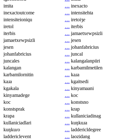
imita
…
inexacto
inexactoutcome
…
intensitehta
intensiteioniqu
…
iretoiʒe
iretol
…
iterbis
iterbis
…
jamaetxewpsizli
jamaetxewpsizli
…
jesen
jesen
…
johanfabricius
johanfabricius
…
juncal
juncales
…
kalangalanpiiri
kalangan
…
karbamilmetilen
karbamilornitin
…
kaɹa
kaɹa
…
kgaitsedi
kgakala
…
kinyamaani
kinyamadege
…
koc
koc
…
konstsno
konstsprak
…
krap
krapa
…
kullaniciadinag
kullaniciadlari
…
kuŋkuɹa
kuŋkuɾo
…
laddericldegree
laddericlevent
…
laozidang