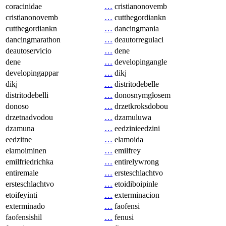
coracinidae
…
cristianonovemb
cristianonovemb
…
cutthegordiankn
cutthegordiankn
…
dancingmania
dancingmarathon
…
deautorregulaci
deautoservicio
…
dene
dene
…
developingangle
developingappar
…
dikj
dikj
…
distritodebelle
distritodebelli
…
donosnymgłosem
donoso
…
drzetkroksdobou
drzetnadvodou
…
dzamuluwa
dzamuna
…
eedzinieedzini
eedzitne
…
elamoida
elamoiminen
…
emilfrey
emilfriedrichka
…
entirelywrong
entiremale
…
ersteschlachtvo
ersteschlachtvo
…
etoidiboipinle
etoifeyinti
…
exterminacion
exterminado
…
faofensi
faofensishil
…
fenusi