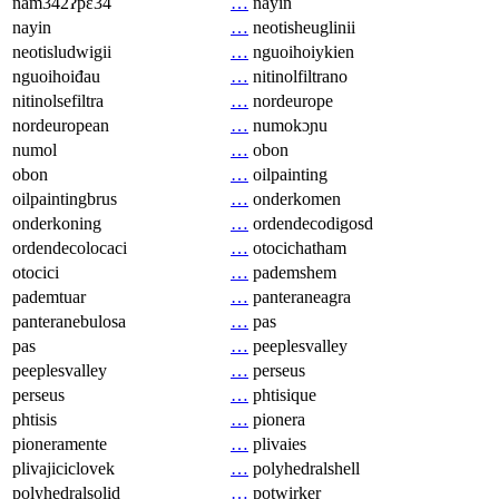
nam342ʔpɛ34
…
nayin
nayin
…
neotisheuglinii
neotisludwigii
…
nguoihoiykien
nguoihoiđau
…
nitinolfiltrano
nitinolsefiltra
…
nordeurope
nordeuropean
…
numokɔɲu
numol
…
obon
obon
…
oilpainting
oilpaintingbrus
…
onderkomen
onderkoning
…
ordendecodigosd
ordendecolocaci
…
otocichatham
otocici
…
pademshem
pademtuar
…
panteraneagra
panteranebulosa
…
pas
pas
…
peeplesvalley
peeplesvalley
…
perseus
perseus
…
phtisique
phtisis
…
pionera
pioneramente
…
plivaies
plivajiciclovek
…
polyhedralshell
polyhedralsolid
…
potwirker