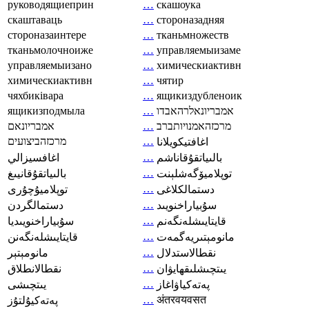
руководящиеприн
…
скашоука
скаштаваць
…
стороназадняя
стороназаинтере
…
тканьмножеств
тканьмолочноиже
…
управляемыизаме
управляемыизано
…
химическиактивн
химическиактивн
…
чятир
чяхбиківара
…
ящикиздубленоик
ящикизподмыла
…
אמבריונאלרהאבדו
אמבריונאם
…
מרכזהאמנויותברב
מרכזהביצועים
…
اغافتيكويلانا
…
بالىياتقۇقاناشم
اغافسيزالي
…
توپلاميۆگەشلېنت
بالىياتقۇقانيىغ
…
دستمالکلاغی
توپلاميۇچۇرى
…
سۇبياراخنويىد
دستمالگردن
…
قايتايىشلەنگەنم
سۇبياراخنويىديا
…
مانومېتىريەگمەت
قايتايىشلەنگەنن
…
نقطالاستدلال
مانومېتېر
…
يىتچىشلىقھايۋان
نقطالانطلاق
…
پەتەكياۋاغاز
يىتچىشى
…
अंतरवयवसत
پەتەكيۇلتۇز