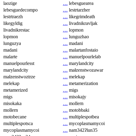
laozige
…
lebesguearea
lebesguedecompo
…
lestrtarzher
lestrtraezh
…
likegrimdeath
likegyldig
…
livadnikravljak
livadnikrestac
…
lopmon
lopmon
…
lunguzhao
lunguzya
…
madani
madani
…
malartanfostaio
malarte
…
manuelpourlelab
manuelpourlesst
…
marylandcity
marylandcity
…
małzenstwozawar
małzenstwoztrze
…
melekap
melekap
…
metamerization
metamerized
…
migs
migs
…
misokajy
misokaka
…
mollern
mollern
…
motobbaki
motobecane
…
multiplespotbea
multiplespotsca
…
mycoplasmamycoi
mycoplasmamycoi
…
nam342ʔlun35