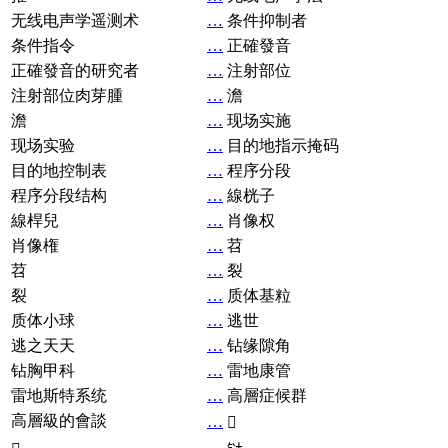
无线电声学遥测术
…
条件抑制者
条件指令
…
正確發音
正確發音的研究者
…
注射部位
注射部位肉芽腫
…
澹
澹
…
现场实施
现场实验
…
目的地指示掩码
目的地控制表
…
程序分段
程序分段结构
…
線桄子
線桿兒
…
肖像权
肖像権
…
苕
苕
…
裂
裂
…
质体基粒
质体小球
…
逃世
逃之天天
…
钻缘隙角
钻胸甲科
…
雷地康管
雷地斯特系统
…
高層症候群
高層級的會談
…
𧘞