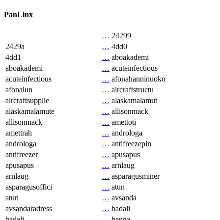
PanLinx
…
24299
2429a
…
4dd0
4dd1
…
aboakademi
aboakademi
…
acuteinfectious
acuteinfectious
…
afonahanninuoko
afonalun
…
aircraftstructu
aircraftsupplie
…
alaskamalamut
alaskamalamute
…
allisonmack
allisonmack
…
amettoti
amettrah
…
androloga
androloga
…
antifreezepin
antifreezer
…
apusapus
apusapus
…
arnlaug
arnlaug
…
asparagusminer
asparagusoffici
…
atun
atun
…
avsanda
avsandaradress
…
badali
badali
…
banga