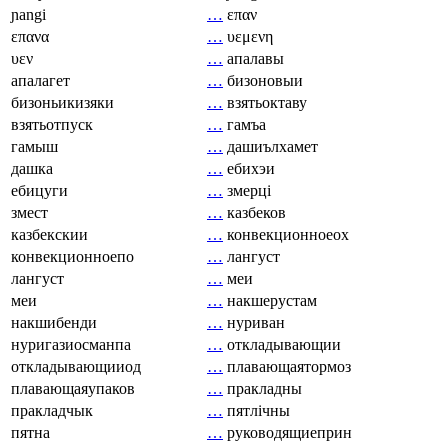
ɲangi
…
επαν
επανα
…
υεμενη
υεν
…
апалавы
апалагет
…
бизоновыи
бизоньикизяки
…
взятьоктаву
взятьотпуск
…
гамъа
гамыш
…
дашиълхамет
дашка
…
ебихэи
ебицуги
…
змерці
змест
…
казбеков
казбекскии
…
конвекционноеох
конвекционноепо
…
лангуст
лангуст
…
меи
меи
…
накшерустам
накшибенди
…
нуриван
нуригазиосманпа
…
откладывающии
откладывающииод
…
плавающаятормоз
плавающаяупаков
…
пракладны
пракладчык
…
пятлічны
пятна
…
руководящиеприн