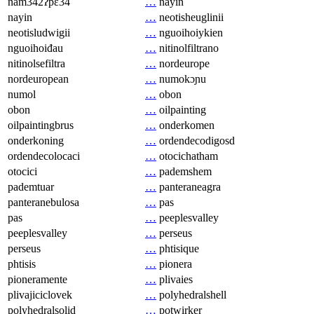
nam342ʔpɛ34
…
nayin
nayin
…
neotisheuglinii
neotisludwigii
…
nguoihoiykien
nguoihoiđau
…
nitinolfiltrano
nitinolsefiltra
…
nordeurope
nordeuropean
…
numokɔɲu
numol
…
obon
obon
…
oilpainting
oilpaintingbrus
…
onderkomen
onderkoning
…
ordendecodigosd
ordendecolocaci
…
otocichatham
otocici
…
pademshem
pademtuar
…
panteraneagra
panteranebulosa
…
pas
pas
…
peeplesvalley
peeplesvalley
…
perseus
perseus
…
phtisique
phtisis
…
pionera
pioneramente
…
plivaies
plivajiciclovek
…
polyhedralshell
polyhedralsolid
…
potwirker