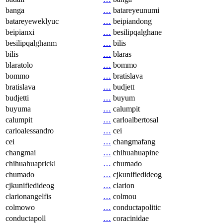
banga
…
batareyeunumi
batareyeweklyuc
…
beipiandong
beipianxi
…
besilipqalghane
besilipqalghanm
…
bilis
bilis
…
blaras
blaratolo
…
bommo
bommo
…
bratislava
bratislava
…
budjett
budjetti
…
buyum
buyuma
…
calumpit
calumpit
…
carloalbertosal
carloalessandro
…
cei
cei
…
changmafang
changmai
…
chihuahuapine
chihuahuaprickl
…
chumado
chumado
…
cjkunifiedideog
cjkunifiedideog
…
clarion
clarionangelfis
…
colmou
colmowo
…
conductapolitic
conductapoll
…
coracinidae