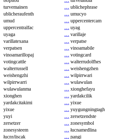
tsopilotl
…
turvelandia
turvemainen
…
ublichephrase
ublicheraufenth
…
umucyo
umud
…
uppercentercam
uppercentralfac
…
uyag
uyaga
…
varillaje
varillatexana
…
verpatse
verpatsen
…
vinoamabile
vinoamarillopaj
…
votingcard
votingcattle
…
walterrudolfhes
walterrussell
…
weishengzhen
weishengzhi
…
wilpirrwari
wilpirrwarri
…
wulawulan
wulawulanma
…
xionghefayu
xionghen
…
yardakcilik
yardakcitakimi
…
yixue
yixue
…
yuygungningtagh
yuyi
…
zersetzendste
zersetzer
…
zonesymbol
zonesysteem
…
łucnamedlina
łucnyliscak
…
ɲangi