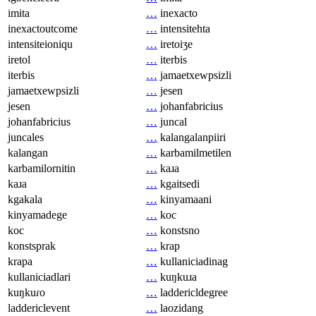
imita
…
inexacto
inexactoutcome
…
intensitehta
intensiteioniqu
…
iretoiʒe
iretol
…
iterbis
iterbis
…
jamaetxewpsizli
jamaetxewpsizli
…
jesen
jesen
…
johanfabricius
johanfabricius
…
juncal
juncales
…
kalangalanpiiri
kalangan
…
karbamilmetilen
karbamilornitin
…
kaɹa
kaɹa
…
kgaitsedi
kgakala
…
kinyamaani
kinyamadege
…
koc
koc
…
konstsno
konstsprak
…
krap
krapa
…
kullaniciadinag
kullaniciadlari
…
kuŋkuɹa
kuŋkuɾo
…
laddericldegree
laddericlevent
…
laozidang