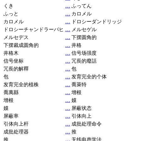
くき
…
ふってん
ふっと
…
カロメル
カロメル
…
ドロシーダンドリッジ
ドロシーチャンドラーパヒ
…
メルセゲル
メルセデス
…
下摆圆角的
下摆裁成圆角的
…
井格
井格木
…
信号场强度
信号坐标
…
冗長的廢話
冗長的解釋
…
包
包
…
发育完全的个体
发育完全的植株
…
喬萊特
喬萬縣
…
增根
增根
…
嫫
嫫
…
屏蔽状态
屏蔽率
…
引体向上
引体向上杆
…
成批处理命令
成批处理器
…
推
推
…
无线电声学法