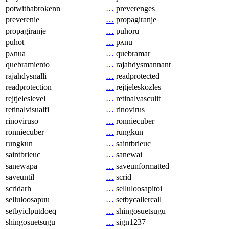
potwithabrokenn
…
preverenges
preverenie
…
propagiranje
propagiranje
…
puhoru
puhot
…
pʌnu
pʌnua
…
quebramar
quebramiento
…
rajahdysmannant
rajahdysnalli
…
readprotected
readprotection
…
rejtjeleskozles
rejtjeleslevel
…
retinalvasculit
retinalvisualfi
…
rinovirus
rinoviruso
…
ronniecuber
ronniecuber
…
rungkun
rungkun
…
saintbrieuc
saintbrieuc
…
sanewai
sanewapa
…
saveunformatted
saveuntil
…
scrid
scridarh
…
selluloosapitoi
selluloosapuu
…
setbycallercall
setbyiclputdoeq
…
shingosuetsugu
shingosuetsugu
…
sign1237