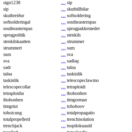
sign1238
…
sip
sip
…
skutbillbilar
skutbreiður
…
softsoldering
softsolderingal
…
southeasternpas
southeasternpas
…
sprogpakkemedet
sprogpolitik
…
stenkils
stenkilskaatten
…
strummer
strummert
…
sum
sum
…
sva
sva
…
sədləɡ
sədr
…
talna
talna
…
taskinlik
taskinlik
…
telescopeclawmo
telescopecollar
…
tetraploidi
tetraploidia
…
thohonhen
thohonhen
…
timgorman
timgriut
…
tohohoov
tohoicung
…
totalpropagatio
totalpropellerd
…
trenchisolation
trenchjack
…
tsopilokuauitl