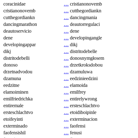
coracinidae
…
cristianonovemb
cristianonovemb
…
cutthegordiankn
cutthegordiankn
…
dancingmania
dancingmarathon
…
deautorregulaci
deautoservicio
…
dene
dene
…
developingangle
developingappar
…
dikj
dikj
…
distritodebelle
distritodebelli
…
donosnymgłosem
donoso
…
drzetkroksdobou
drzetnadvodou
…
dzamuluwa
dzamuna
…
eedzinieedzini
eedzitne
…
elamoida
elamoiminen
…
emilfrey
emilfriedrichka
…
entirelywrong
entiremale
…
ersteschlachtvo
ersteschlachtvo
…
etoidiboipinle
etoifeyinti
…
exterminacion
exterminado
…
faofensi
faofensishil
…
fenusi