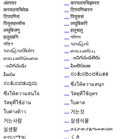
अंतरवर
…
करयलयचिइमरत
करयलयचिवेळ
…
टिपपणिकरन
टिपपणियं
…
पियुससं
पियुसहरमोंस
…
लघुबिकरि
लघुबिजणु
…
हलुचलु
हलुदबनि
…
সমিপয
সমিপে
…
પરવહિનો
પરવહિપરથિમેલ
…
கைபபணிபபு
ంచిగచుడలెదు
கைபபணிவெலை
…
ంచిగచుడు
పింలెసబజ
…
ಸಂತೆುಸದಿಂದಕೆಎತತ
పింసం
…
ಸಂತೆುಸಪಡುವುದು
…
ซึ่งให้ความสนุก
…
ซึ่งให้ความสนใจ
วัสดุที่ใช้อุดร
…
วัสดุที่ใช้อ่าน
ใบตาล
…
ใบต่างด้าว
거는것
…
거는사람
실생식물
…
ሁኔታውያልጣመውሰው
실생활
ሁኖርናማጎር
…
くき