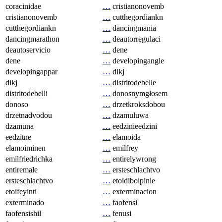
coracinidae
…
cristianonovemb
cristianonovemb
…
cutthegordiankn
cutthegordiankn
…
dancingmania
dancingmarathon
…
deautorregulaci
deautoservicio
…
dene
dene
…
developingangle
developingappar
…
dikj
dikj
…
distritodebelle
distritodebelli
…
donosnymgłosem
donoso
…
drzetkroksdobou
drzetnadvodou
…
dzamuluwa
dzamuna
…
eedzinieedzini
eedzitne
…
elamoida
elamoiminen
…
emilfrey
emilfriedrichka
…
entirelywrong
entiremale
…
ersteschlachtvo
ersteschlachtvo
…
etoidiboipinle
etoifeyinti
…
exterminacion
exterminado
…
faofensi
faofensishil
…
fenusi