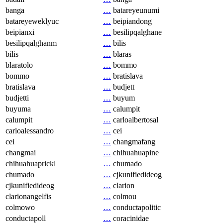
banga
…
batareyeunumi
batareyeweklyuc
…
beipiandong
beipianxi
…
besilipqalghane
besilipqalghanm
…
bilis
bilis
…
blaras
blaratolo
…
bommo
bommo
…
bratislava
bratislava
…
budjett
budjetti
…
buyum
buyuma
…
calumpit
calumpit
…
carloalbertosal
carloalessandro
…
cei
cei
…
changmafang
changmai
…
chihuahuapine
chihuahuaprickl
…
chumado
chumado
…
cjkunifiedideog
cjkunifiedideog
…
clarion
clarionangelfis
…
colmou
colmowo
…
conductapolitic
conductapoll
…
coracinidae