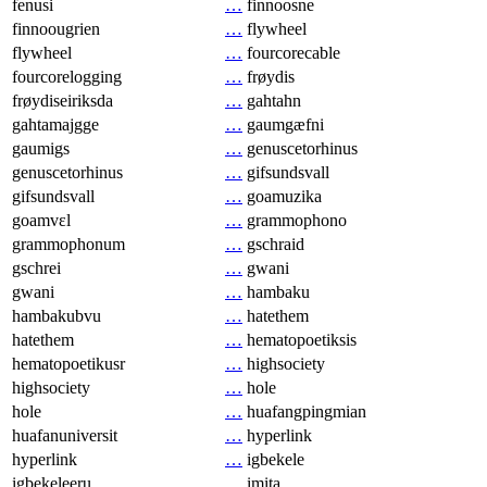
fenusi
…
finnoosne
finnoougrien
…
flywheel
flywheel
…
fourcorecable
fourcorelogging
…
frøydis
frøydiseiriksda
…
gahtahn
gahtamajgge
…
gaumgæfni
gaumigs
…
genuscetorhinus
genuscetorhinus
…
gifsundsvall
gifsundsvall
…
goamuzika
goamvɛl
…
grammophono
grammophonum
…
gschraid
gschrei
…
gwani
gwani
…
hambaku
hambakubvu
…
hatethem
hatethem
…
hematopoetiksis
hematopoetikusr
…
highsociety
highsociety
…
hole
hole
…
huafangpingmian
huafanuniversit
…
hyperlink
hyperlink
…
igbekele
igbekeleeru
…
imita