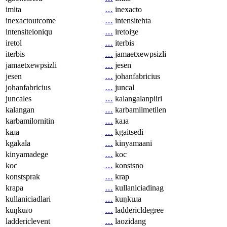
imita
…
inexacto
inexactoutcome
…
intensitehta
intensiteioniqu
…
iretoiʒe
iretol
…
iterbis
iterbis
…
jamaetxewpsizli
jamaetxewpsizli
…
jesen
jesen
…
johanfabricius
johanfabricius
…
juncal
juncales
…
kalangalanpiiri
kalangan
…
karbamilmetilen
karbamilornitin
…
kaɹa
kaɹa
…
kgaitsedi
kgakala
…
kinyamaani
kinyamadege
…
koc
koc
…
konstsno
konstsprak
…
krap
krapa
…
kullaniciadinag
kullaniciadlari
…
kuŋkuɹa
kuŋkuɾo
…
laddericldegree
laddericlevent
…
laozidang