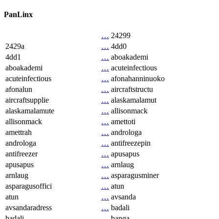
PanLinx
…
24299
2429a
…
4dd0
4dd1
…
aboakademi
aboakademi
…
acuteinfectious
acuteinfectious
…
afonahanninuoko
afonalun
…
aircraftstructu
aircraftsupplie
…
alaskamalamut
alaskamalamute
…
allisonmack
allisonmack
…
amettoti
amettrah
…
androloga
androloga
…
antifreezepin
antifreezer
…
apusapus
apusapus
…
arnlaug
arnlaug
…
asparagusminer
asparagusoffici
…
atun
atun
…
avsanda
avsandaradress
…
badali
badali
…
banga