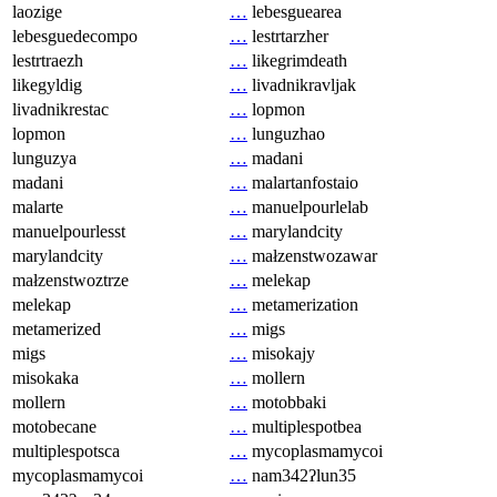
laozige
…
lebesguearea
lebesguedecompo
…
lestrtarzher
lestrtraezh
…
likegrimdeath
likegyldig
…
livadnikravljak
livadnikrestac
…
lopmon
lopmon
…
lunguzhao
lunguzya
…
madani
madani
…
malartanfostaio
malarte
…
manuelpourlelab
manuelpourlesst
…
marylandcity
marylandcity
…
małzenstwozawar
małzenstwoztrze
…
melekap
melekap
…
metamerization
metamerized
…
migs
migs
…
misokajy
misokaka
…
mollern
mollern
…
motobbaki
motobecane
…
multiplespotbea
multiplespotsca
…
mycoplasmamycoi
mycoplasmamycoi
…
nam342ʔlun35