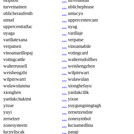
tsopilotl
…
turvelandia
turvemainen
…
ublichephrase
ublicheraufenth
…
umucyo
umud
…
uppercentercam
uppercentralfac
…
uyag
uyaga
…
varillaje
varillatexana
…
verpatse
verpatsen
…
vinoamabile
vinoamarillopaj
…
votingcard
votingcattle
…
walterrudolfhes
walterrussell
…
weishengzhen
weishengzhi
…
wilpirrwari
wilpirrwarri
…
wulawulan
wulawulanma
…
xionghefayu
xionghen
…
yardakcilik
yardakcitakimi
…
yixue
yixue
…
yuygungningtagh
yuyi
…
zersetzendste
zersetzer
…
zonesymbol
zonesysteem
…
łucnamedlina
łucnyliscak
…
ɲangi