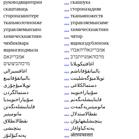
руководящиеприн
…
скашоука
скаштаваць
…
стороназадняя
стороназаинтере
…
тканьмножеств
тканьмолочноиже
…
управляемыизаме
управляемыизано
…
химическиактивн
химическиактивн
…
чятир
чяхбиківара
…
ящикиздубленоик
ящикизподмыла
…
אמבריונאלרהאבדו
אמבריונאם
…
מרכזהאמנויותברב
מרכזהביצועים
…
اغافتيكويلانا
…
بالىياتقۇقاناشم
اغافسيزالي
…
توپلاميۆگەشلېنت
بالىياتقۇقانيىغ
…
دستمالکلاغی
توپلاميۇچۇرى
…
سۇبياراخنويىد
دستمالگردن
…
قايتايىشلەنگەنم
سۇبياراخنويىديا
…
مانومېتىريەگمەت
قايتايىشلەنگەنن
…
نقطالاستدلال
مانومېتېر
…
يىتچىشلىقھايۋان
نقطالانطلاق
…
پەتەكياۋاغاز
يىتچىشى
…
अंतरवयवसत
پەتەكيۇلتۇز