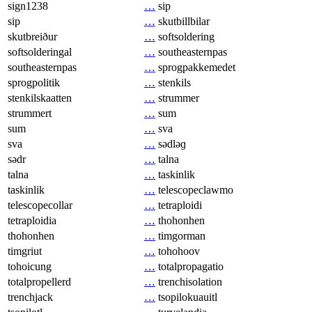
sign1238
…
sip
sip
…
skutbillbilar
skutbreiður
…
softsoldering
softsolderingal
…
southeasternpas
southeasternpas
…
sprogpakkemedet
sprogpolitik
…
stenkils
stenkilskaatten
…
strummer
strummert
…
sum
sum
…
sva
sva
…
sədləɡ
sədr
…
talna
talna
…
taskinlik
taskinlik
…
telescopeclawmo
telescopecollar
…
tetraploidi
tetraploidia
…
thohonhen
thohonhen
…
timgorman
timgriut
…
tohohoov
tohoicung
…
totalpropagatio
totalpropellerd
…
trenchisolation
trenchjack
…
tsopilokuauitl