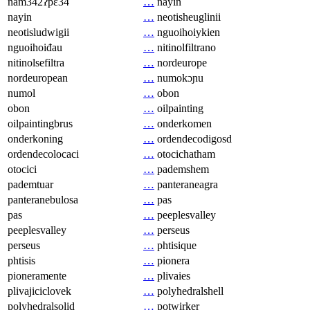
nam342ʔpɛ34
…
nayin
nayin
…
neotisheuglinii
neotisludwigii
…
nguoihoiykien
nguoihoiđau
…
nitinolfiltrano
nitinolsefiltra
…
nordeurope
nordeuropean
…
numokɔɲu
numol
…
obon
obon
…
oilpainting
oilpaintingbrus
…
onderkomen
onderkoning
…
ordendecodigosd
ordendecolocaci
…
otocichatham
otocici
…
pademshem
pademtuar
…
panteraneagra
panteranebulosa
…
pas
pas
…
peeplesvalley
peeplesvalley
…
perseus
perseus
…
phtisique
phtisis
…
pionera
pioneramente
…
plivaies
plivajiciclovek
…
polyhedralshell
polyhedralsolid
…
potwirker