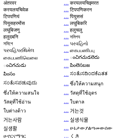
अंतरवर
…
करयलयचिइमरत
करयलयचिवेळ
…
टिपपणिकरन
टिपपणियं
…
पियुससं
पियुसहरमोंस
…
लघुबिकरि
लघुबिजणु
…
हलुचलु
हलुदबनि
…
সমিপয
সমিপে
…
પરવહિનો
પરવહિપરથિમેલ
…
கைபபணிபபு
ంచిగచుడలెదు
கைபபணிவெலை
…
ంచిగచుడు
పింలెసబజ
…
ಸಂತೆುಸದಿಂದಕೆಎತತ
పింసం
…
ಸಂತೆುಸಪಡುವುದು
…
ซึ่งให้ความสนุก
…
ซึ่งให้ความสนใจ
วัสดุที่ใช้อุดร
…
วัสดุที่ใช้อ่าน
ใบตาล
…
ใบต่างด้าว
거는것
…
거는사람
실생식물
…
ሁኔታውያልጣመውሰው
실생활
ሁኖርናማጎር
…
くき