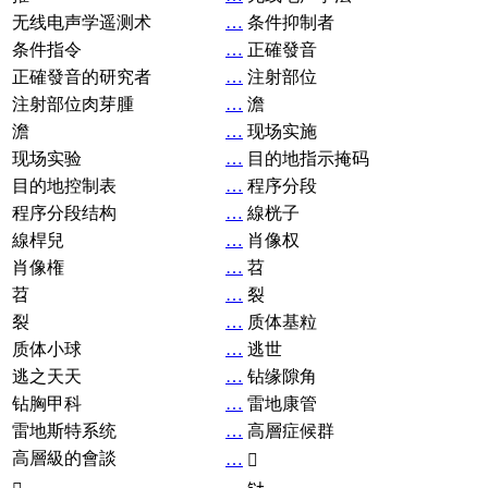
无线电声学遥测术
…
条件抑制者
条件指令
…
正確發音
正確發音的研究者
…
注射部位
注射部位肉芽腫
…
澹
澹
…
现场实施
现场实验
…
目的地指示掩码
目的地控制表
…
程序分段
程序分段结构
…
線桄子
線桿兒
…
肖像权
肖像権
…
苕
苕
…
裂
裂
…
质体基粒
质体小球
…
逃世
逃之天天
…
钻缘隙角
钻胸甲科
…
雷地康管
雷地斯特系统
…
高層症候群
高層級的會談
…
𧘞