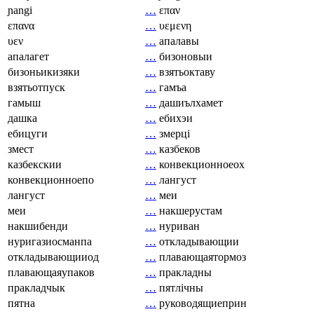
ɲangi
…
επαν
επανα
…
υεμενη
υεν
…
апалавы
апалагет
…
бизоновыи
бизоньикизяки
…
взятьоктаву
взятьотпуск
…
гамъа
гамыш
…
дашиълхамет
дашка
…
ебихэи
ебицуги
…
змерці
змест
…
казбеков
казбекскии
…
конвекционноеох
конвекционноепо
…
лангуст
лангуст
…
меи
меи
…
накшерустам
накшибенди
…
нуриван
нуригазиосманпа
…
откладывающии
откладывающииод
…
плавающаятормоз
плавающаяупаков
…
пракладны
пракладчык
…
пятлічны
пятна
…
руководящиеприн