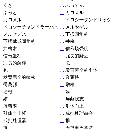
くき
…
ふってん
ふっと
…
カロメル
カロメル
…
ドロシーダンドリッジ
ドロシーチャンドラーパヒ
…
メルセゲル
メルセデス
…
下摆圆角的
下摆裁成圆角的
…
井格
井格木
…
信号场强度
信号坐标
…
冗長的廢話
冗長的解釋
…
包
包
…
发育完全的个体
发育完全的植株
…
喬萊特
喬萬縣
…
增根
增根
…
嫫
嫫
…
屏蔽状态
屏蔽率
…
引体向上
引体向上杆
…
成批处理命令
成批处理器
…
推
推
…
无线电声学法