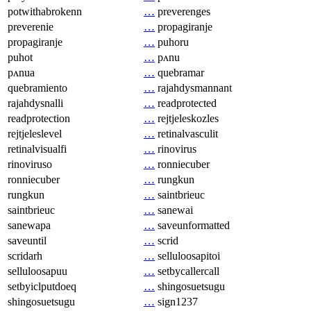
potwithabrokenn
…
preverenges
preverenie
…
propagiranje
propagiranje
…
puhoru
puhot
…
pʌnu
pʌnua
…
quebramar
quebramiento
…
rajahdysmannant
rajahdysnalli
…
readprotected
readprotection
…
rejtjeleskozles
rejtjeleslevel
…
retinalvasculit
retinalvisualfi
…
rinovirus
rinoviruso
…
ronniecuber
ronniecuber
…
rungkun
rungkun
…
saintbrieuc
saintbrieuc
…
sanewai
sanewapa
…
saveunformatted
saveuntil
…
scrid
scridarh
…
selluloosapitoi
selluloosapuu
…
setbycallercall
setbyiclputdoeq
…
shingosuetsugu
shingosuetsugu
…
sign1237