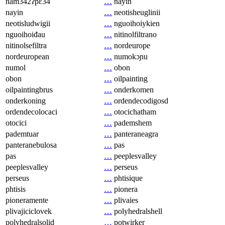
nam342ʔpɛ34
…
nayin
nayin
…
neotisheuglinii
neotisludwigii
…
nguoihoiykien
nguoihoiđau
…
nitinolfiltrano
nitinolsefiltra
…
nordeurope
nordeuropean
…
numokɔɲu
numol
…
obon
obon
…
oilpainting
oilpaintingbrus
…
onderkomen
onderkoning
…
ordendecodigosd
ordendecolocaci
…
otocichatham
otocici
…
pademshem
pademtuar
…
panteraneagra
panteranebulosa
…
pas
pas
…
peeplesvalley
peeplesvalley
…
perseus
perseus
…
phtisique
phtisis
…
pionera
pioneramente
…
plivaies
plivajiciclovek
…
polyhedralshell
polyhedralsolid
…
potwirker