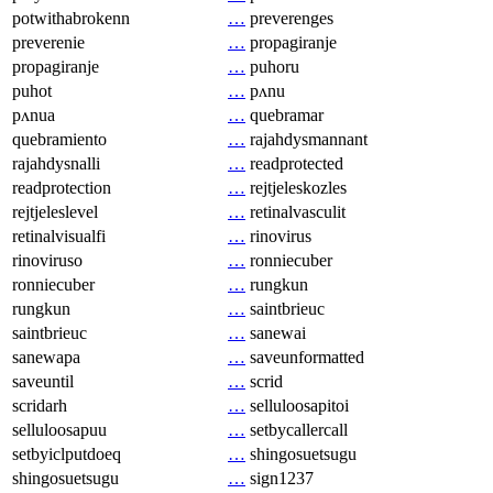
potwithabrokenn
…
preverenges
preverenie
…
propagiranje
propagiranje
…
puhoru
puhot
…
pʌnu
pʌnua
…
quebramar
quebramiento
…
rajahdysmannant
rajahdysnalli
…
readprotected
readprotection
…
rejtjeleskozles
rejtjeleslevel
…
retinalvasculit
retinalvisualfi
…
rinovirus
rinoviruso
…
ronniecuber
ronniecuber
…
rungkun
rungkun
…
saintbrieuc
saintbrieuc
…
sanewai
sanewapa
…
saveunformatted
saveuntil
…
scrid
scridarh
…
selluloosapitoi
selluloosapuu
…
setbycallercall
setbyiclputdoeq
…
shingosuetsugu
shingosuetsugu
…
sign1237