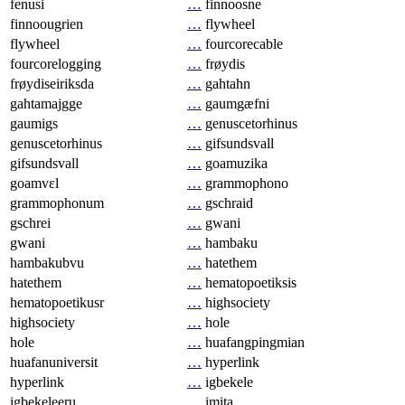
fenusi
…
finnoosne
finnoougrien
…
flywheel
flywheel
…
fourcorecable
fourcorelogging
…
frøydis
frøydiseiriksda
…
gahtahn
gahtamajgge
…
gaumgæfni
gaumigs
…
genuscetorhinus
genuscetorhinus
…
gifsundsvall
gifsundsvall
…
goamuzika
goamvɛl
…
grammophono
grammophonum
…
gschraid
gschrei
…
gwani
gwani
…
hambaku
hambakubvu
…
hatethem
hatethem
…
hematopoetiksis
hematopoetikusr
…
highsociety
highsociety
…
hole
hole
…
huafangpingmian
huafanuniversit
…
hyperlink
hyperlink
…
igbekele
igbekeleeru
…
imita