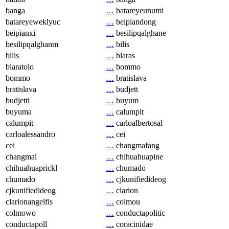
banga
…
batareyeunumi
batareyeweklyuc
…
beipiandong
beipianxi
…
besilipqalghane
besilipqalghanm
…
bilis
bilis
…
blaras
blaratolo
…
bommo
bommo
…
bratislava
bratislava
…
budjett
budjetti
…
buyum
buyuma
…
calumpit
calumpit
…
carloalbertosal
carloalessandro
…
cei
cei
…
changmafang
changmai
…
chihuahuapine
chihuahuaprickl
…
chumado
chumado
…
cjkunifiedideog
cjkunifiedideog
…
clarion
clarionangelfis
…
colmou
colmowo
…
conductapolitic
conductapoll
…
coracinidae