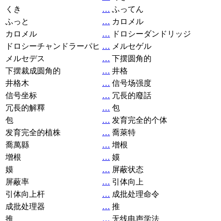
くき
…
ふってん
ふっと
…
カロメル
カロメル
…
ドロシーダンドリッジ
ドロシーチャンドラーパヒ
…
メルセゲル
メルセデス
…
下摆圆角的
下摆裁成圆角的
…
井格
井格木
…
信号场强度
信号坐标
…
冗長的廢話
冗長的解釋
…
包
包
…
发育完全的个体
发育完全的植株
…
喬萊特
喬萬縣
…
增根
增根
…
嫫
嫫
…
屏蔽状态
屏蔽率
…
引体向上
引体向上杆
…
成批处理命令
成批处理器
…
推
推
…
无线电声学法