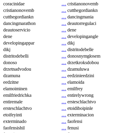
coracinidae
…
cristianonovemb
cristianonovemb
…
cutthegordiankn
cutthegordiankn
…
dancingmania
dancingmarathon
…
deautorregulaci
deautoservicio
…
dene
dene
…
developingangle
developingappar
…
dikj
dikj
…
distritodebelle
distritodebelli
…
donosnymgłosem
donoso
…
drzetkroksdobou
drzetnadvodou
…
dzamuluwa
dzamuna
…
eedzinieedzini
eedzitne
…
elamoida
elamoiminen
…
emilfrey
emilfriedrichka
…
entirelywrong
entiremale
…
ersteschlachtvo
ersteschlachtvo
…
etoidiboipinle
etoifeyinti
…
exterminacion
exterminado
…
faofensi
faofensishil
…
fenusi