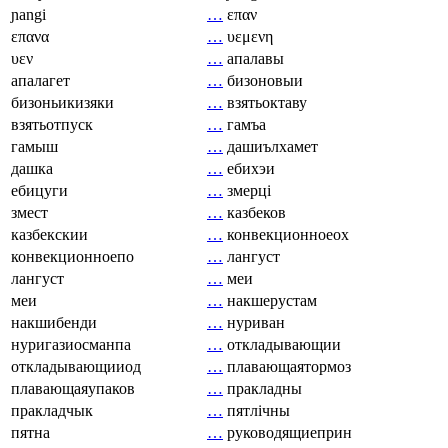
ɲangi
…
επαν
επανα
…
υεμενη
υεν
…
апалавы
апалагет
…
бизоновыи
бизоньикизяки
…
взятьоктаву
взятьотпуск
…
гамъа
гамыш
…
дашиълхамет
дашка
…
ебихэи
ебицуги
…
змерці
змест
…
казбеков
казбекскии
…
конвекционноеох
конвекционноепо
…
лангуст
лангуст
…
меи
меи
…
накшерустам
накшибенди
…
нуриван
нуригазиосманпа
…
откладывающии
откладывающииод
…
плавающаятормоз
плавающаяупаков
…
пракладны
пракладчык
…
пятлічны
пятна
…
руководящиеприн