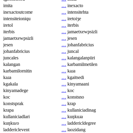
imita
…
inexacto
inexactoutcome
…
intensitehta
intensiteioniqu
…
iretoiʒe
iretol
…
iterbis
iterbis
…
jamaetxewpsizli
jamaetxewpsizli
…
jesen
jesen
…
johanfabricius
johanfabricius
…
juncal
juncales
…
kalangalanpiiri
kalangan
…
karbamilmetilen
karbamilornitin
…
kaɹa
kaɹa
…
kgaitsedi
kgakala
…
kinyamaani
kinyamadege
…
koc
koc
…
konstsno
konstsprak
…
krap
krapa
…
kullaniciadinag
kullaniciadlari
…
kuŋkuɹa
kuŋkuɾo
…
laddericldegree
laddericlevent
…
laozidang