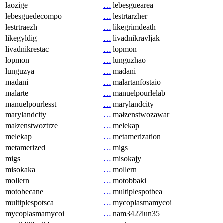
laozige
…
lebesguearea
lebesguedecompo
…
lestrtarzher
lestrtraezh
…
likegrimdeath
likegyldig
…
livadnikravljak
livadnikrestac
…
lopmon
lopmon
…
lunguzhao
lunguzya
…
madani
madani
…
malartanfostaio
malarte
…
manuelpourlelab
manuelpourlesst
…
marylandcity
marylandcity
…
małzenstwozawar
małzenstwoztrze
…
melekap
melekap
…
metamerization
metamerized
…
migs
migs
…
misokajy
misokaka
…
mollern
mollern
…
motobbaki
motobecane
…
multiplespotbea
multiplespotsca
…
mycoplasmamycoi
mycoplasmamycoi
…
nam342ʔlun35