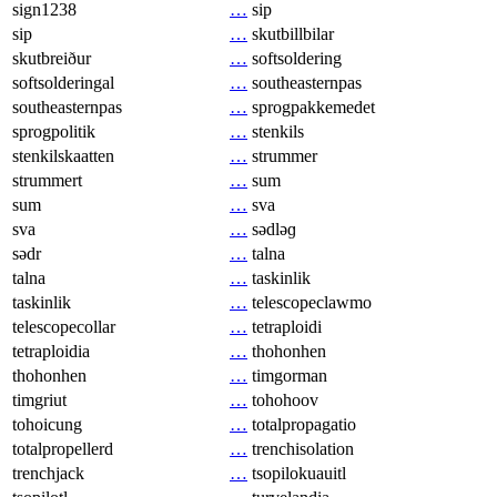
sign1238
…
sip
sip
…
skutbillbilar
skutbreiður
…
softsoldering
softsolderingal
…
southeasternpas
southeasternpas
…
sprogpakkemedet
sprogpolitik
…
stenkils
stenkilskaatten
…
strummer
strummert
…
sum
sum
…
sva
sva
…
sədləɡ
sədr
…
talna
talna
…
taskinlik
taskinlik
…
telescopeclawmo
telescopecollar
…
tetraploidi
tetraploidia
…
thohonhen
thohonhen
…
timgorman
timgriut
…
tohohoov
tohoicung
…
totalpropagatio
totalpropellerd
…
trenchisolation
trenchjack
…
tsopilokuauitl