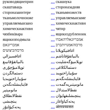
руководящиеприн
…
скашоука
скаштаваць
…
стороназадняя
стороназаинтере
…
тканьмножеств
тканьмолочноиже
…
управляемыизаме
управляемыизано
…
химическиактивн
химическиактивн
…
чятир
чяхбиківара
…
ящикиздубленоик
ящикизподмыла
…
אמבריונאלרהאבדו
אמבריונאם
…
מרכזהאמנויותברב
מרכזהביצועים
…
اغافتيكويلانا
…
بالىياتقۇقاناشم
اغافسيزالي
…
توپلاميۆگەشلېنت
بالىياتقۇقانيىغ
…
دستمالکلاغی
توپلاميۇچۇرى
…
سۇبياراخنويىد
دستمالگردن
…
قايتايىشلەنگەنم
سۇبياراخنويىديا
…
مانومېتىريەگمەت
قايتايىشلەنگەنن
…
نقطالاستدلال
مانومېتېر
…
يىتچىشلىقھايۋان
نقطالانطلاق
…
پەتەكياۋاغاز
يىتچىشى
…
अंतरवयवसत
پەتەكيۇلتۇز