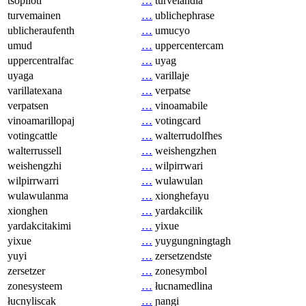
tsopilotl
…
turvelandia
turvemainen
…
ublichephrase
ublicheraufenth
…
umucyo
umud
…
uppercentercam
uppercentralfac
…
uyag
uyaga
…
varillaje
varillatexana
…
verpatse
verpatsen
…
vinoamabile
vinoamarillopaj
…
votingcard
votingcattle
…
walterrudolfhes
walterrussell
…
weishengzhen
weishengzhi
…
wilpirrwari
wilpirrwarri
…
wulawulan
wulawulanma
…
xionghefayu
xionghen
…
yardakcilik
yardakcitakimi
…
yixue
yixue
…
yuygungningtagh
yuyi
…
zersetzendste
zersetzer
…
zonesymbol
zonesysteem
…
łucnamedlina
łucnyliscak
…
ɲangi