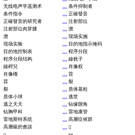
无线电声学遥测术
…
条件抑制者
条件指令
…
正確發音
正確發音的研究者
…
注射部位
注射部位肉芽腫
…
澹
澹
…
现场实施
现场实验
…
目的地指示掩码
目的地控制表
…
程序分段
程序分段结构
…
線桄子
線桿兒
…
肖像权
肖像権
…
苕
苕
…
裂
裂
…
质体基粒
质体小球
…
逃世
逃之天天
…
钻缘隙角
钻胸甲科
…
雷地康管
雷地斯特系统
…
高層症候群
高層級的會談
…
𧘞