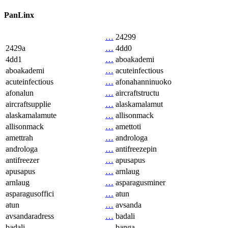
PanLinx
…
24299
2429a
…
4dd0
4dd1
…
aboakademi
aboakademi
…
acuteinfectious
acuteinfectious
…
afonahanninuoko
afonalun
…
aircraftstructu
aircraftsupplie
…
alaskamalamut
alaskamalamute
…
allisonmack
allisonmack
…
amettoti
amettrah
…
androloga
androloga
…
antifreezepin
antifreezer
…
apusapus
apusapus
…
arnlaug
arnlaug
…
asparagusminer
asparagusoffici
…
atun
atun
…
avsanda
avsandaradress
…
badali
badali
…
banga