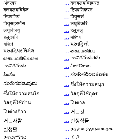
अंतरवर
…
करयलयचिइमरत
करयलयचिवेळ
…
टिपपणिकरन
टिपपणियं
…
पियुससं
पियुसहरमोंस
…
लघुबिकरि
लघुबिजणु
…
हलुचलु
हलुदबनि
…
সমিপয
সমিপে
…
પરવહિનો
પરવહિપરથિમેલ
…
கைபபணிபபு
ంచిగచుడలెదు
கைபபணிவெலை
…
ంచిగచుడు
పింలెసబజ
…
ಸಂತೆುಸದಿಂದಕೆಎತತ
పింసం
…
ಸಂತೆುಸಪಡುವುದು
…
ซึ่งให้ความสนุก
…
ซึ่งให้ความสนใจ
วัสดุที่ใช้อุดร
…
วัสดุที่ใช้อ่าน
ใบตาล
…
ใบต่างด้าว
거는것
…
거는사람
실생식물
…
ሁኔታውያልጣመውሰው
실생활
ሁኖርናማጎር
…
くき