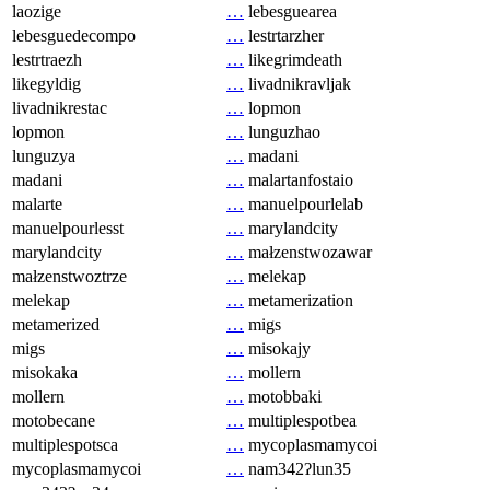
laozige
…
lebesguearea
lebesguedecompo
…
lestrtarzher
lestrtraezh
…
likegrimdeath
likegyldig
…
livadnikravljak
livadnikrestac
…
lopmon
lopmon
…
lunguzhao
lunguzya
…
madani
madani
…
malartanfostaio
malarte
…
manuelpourlelab
manuelpourlesst
…
marylandcity
marylandcity
…
małzenstwozawar
małzenstwoztrze
…
melekap
melekap
…
metamerization
metamerized
…
migs
migs
…
misokajy
misokaka
…
mollern
mollern
…
motobbaki
motobecane
…
multiplespotbea
multiplespotsca
…
mycoplasmamycoi
mycoplasmamycoi
…
nam342ʔlun35