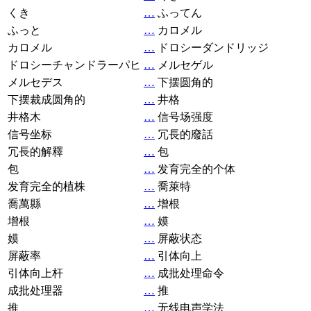
くき
…
ふってん
ふっと
…
カロメル
カロメル
…
ドロシーダンドリッジ
ドロシーチャンドラーパヒ
…
メルセゲル
メルセデス
…
下摆圆角的
下摆裁成圆角的
…
井格
井格木
…
信号场强度
信号坐标
…
冗長的廢話
冗長的解釋
…
包
包
…
发育完全的个体
发育完全的植株
…
喬萊特
喬萬縣
…
增根
增根
…
嫫
嫫
…
屏蔽状态
屏蔽率
…
引体向上
引体向上杆
…
成批处理命令
成批处理器
…
推
推
…
无线电声学法