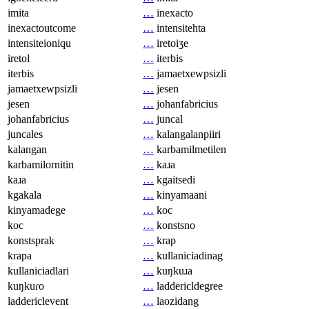
imita
…
inexacto
inexactoutcome
…
intensitehta
intensiteioniqu
…
iretoiʒe
iretol
…
iterbis
iterbis
…
jamaetxewpsizli
jamaetxewpsizli
…
jesen
jesen
…
johanfabricius
johanfabricius
…
juncal
juncales
…
kalangalanpiiri
kalangan
…
karbamilmetilen
karbamilornitin
…
kaɹa
kaɹa
…
kgaitsedi
kgakala
…
kinyamaani
kinyamadege
…
koc
koc
…
konstsno
konstsprak
…
krap
krapa
…
kullaniciadinag
kullaniciadlari
…
kuŋkuɹa
kuŋkuɾo
…
laddericldegree
laddericlevent
…
laozidang