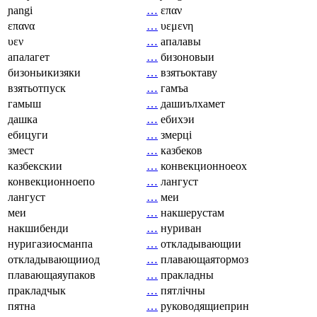
ɲangi
…
επαν
επανα
…
υεμενη
υεν
…
апалавы
апалагет
…
бизоновыи
бизоньикизяки
…
взятьоктаву
взятьотпуск
…
гамъа
гамыш
…
дашиълхамет
дашка
…
ебихэи
ебицуги
…
змерці
змест
…
казбеков
казбекскии
…
конвекционноеох
конвекционноепо
…
лангуст
лангуст
…
меи
меи
…
накшерустам
накшибенди
…
нуриван
нуригазиосманпа
…
откладывающии
откладывающииод
…
плавающаятормоз
плавающаяупаков
…
пракладны
пракладчык
…
пятлічны
пятна
…
руководящиеприн