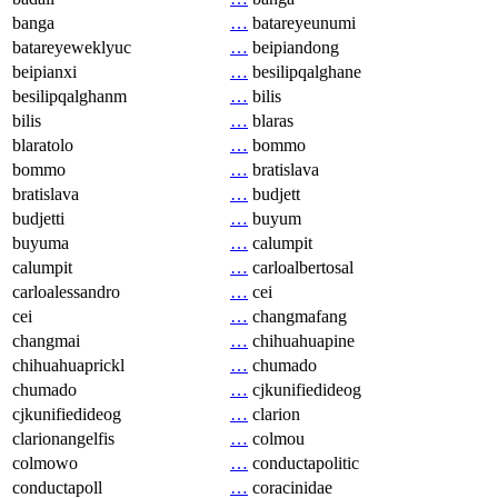
banga
…
batareyeunumi
batareyeweklyuc
…
beipiandong
beipianxi
…
besilipqalghane
besilipqalghanm
…
bilis
bilis
…
blaras
blaratolo
…
bommo
bommo
…
bratislava
bratislava
…
budjett
budjetti
…
buyum
buyuma
…
calumpit
calumpit
…
carloalbertosal
carloalessandro
…
cei
cei
…
changmafang
changmai
…
chihuahuapine
chihuahuaprickl
…
chumado
chumado
…
cjkunifiedideog
cjkunifiedideog
…
clarion
clarionangelfis
…
colmou
colmowo
…
conductapolitic
conductapoll
…
coracinidae