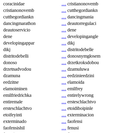
coracinidae
…
cristianonovemb
cristianonovemb
…
cutthegordiankn
cutthegordiankn
…
dancingmania
dancingmarathon
…
deautorregulaci
deautoservicio
…
dene
dene
…
developingangle
developingappar
…
dikj
dikj
…
distritodebelle
distritodebelli
…
donosnymgłosem
donoso
…
drzetkroksdobou
drzetnadvodou
…
dzamuluwa
dzamuna
…
eedzinieedzini
eedzitne
…
elamoida
elamoiminen
…
emilfrey
emilfriedrichka
…
entirelywrong
entiremale
…
ersteschlachtvo
ersteschlachtvo
…
etoidiboipinle
etoifeyinti
…
exterminacion
exterminado
…
faofensi
faofensishil
…
fenusi