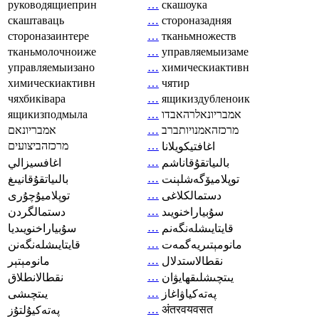
руководящиеприн
…
скашоука
скаштаваць
…
стороназадняя
стороназаинтере
…
тканьмножеств
тканьмолочноиже
…
управляемыизаме
управляемыизано
…
химическиактивн
химическиактивн
…
чятир
чяхбиківара
…
ящикиздубленоик
ящикизподмыла
…
אמבריונאלרהאבדו
אמבריונאם
…
מרכזהאמנויותברב
מרכזהביצועים
…
اغافتيكويلانا
…
بالىياتقۇقاناشم
اغافسيزالي
…
توپلاميۆگەشلېنت
بالىياتقۇقانيىغ
…
دستمالکلاغی
توپلاميۇچۇرى
…
سۇبياراخنويىد
دستمالگردن
…
قايتايىشلەنگەنم
سۇبياراخنويىديا
…
مانومېتىريەگمەت
قايتايىشلەنگەنن
…
نقطالاستدلال
مانومېتېر
…
يىتچىشلىقھايۋان
نقطالانطلاق
…
پەتەكياۋاغاز
يىتچىشى
…
अंतरवयवसत
پەتەكيۇلتۇز