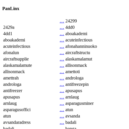
PanLinx
…
24299
2429a
…
4dd0
4dd1
…
aboakademi
aboakademi
…
acuteinfectious
acuteinfectious
…
afonahanninuoko
afonalun
…
aircraftstructu
aircraftsupplie
…
alaskamalamut
alaskamalamute
…
allisonmack
allisonmack
…
amettoti
amettrah
…
androloga
androloga
…
antifreezepin
antifreezer
…
apusapus
apusapus
…
arnlaug
arnlaug
…
asparagusminer
asparagusoffici
…
atun
atun
…
avsanda
avsandaradress
…
badali
badali
…
banga