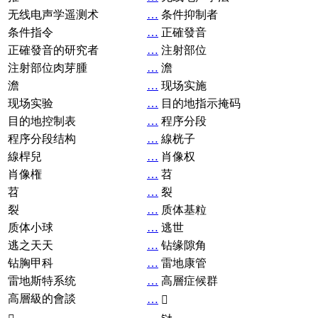
无线电声学遥测术
…
条件抑制者
条件指令
…
正確發音
正確發音的研究者
…
注射部位
注射部位肉芽腫
…
澹
澹
…
现场实施
现场实验
…
目的地指示掩码
目的地控制表
…
程序分段
程序分段结构
…
線桄子
線桿兒
…
肖像权
肖像権
…
苕
苕
…
裂
裂
…
质体基粒
质体小球
…
逃世
逃之天天
…
钻缘隙角
钻胸甲科
…
雷地康管
雷地斯特系统
…
高層症候群
高層級的會談
…
𧘞