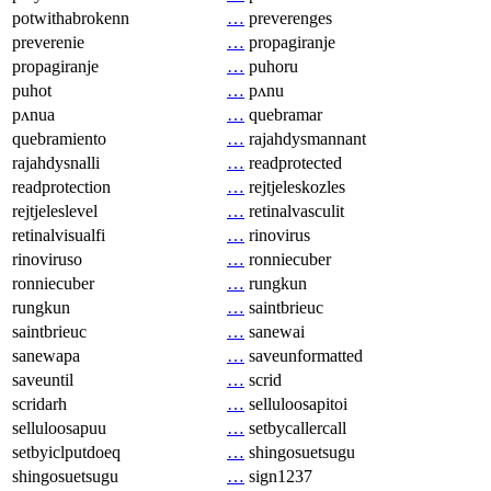
potwithabrokenn
…
preverenges
preverenie
…
propagiranje
propagiranje
…
puhoru
puhot
…
pʌnu
pʌnua
…
quebramar
quebramiento
…
rajahdysmannant
rajahdysnalli
…
readprotected
readprotection
…
rejtjeleskozles
rejtjeleslevel
…
retinalvasculit
retinalvisualfi
…
rinovirus
rinoviruso
…
ronniecuber
ronniecuber
…
rungkun
rungkun
…
saintbrieuc
saintbrieuc
…
sanewai
sanewapa
…
saveunformatted
saveuntil
…
scrid
scridarh
…
selluloosapitoi
selluloosapuu
…
setbycallercall
setbyiclputdoeq
…
shingosuetsugu
shingosuetsugu
…
sign1237