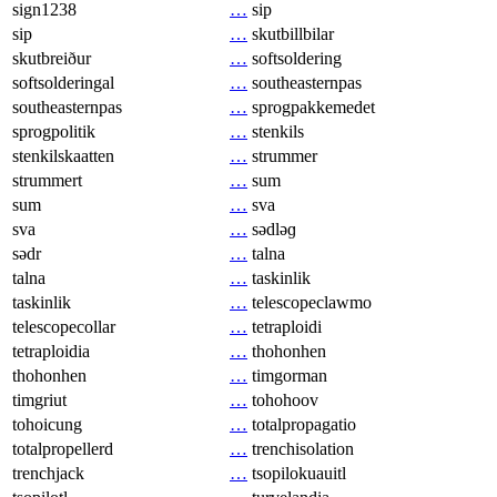
sign1238
…
sip
sip
…
skutbillbilar
skutbreiður
…
softsoldering
softsolderingal
…
southeasternpas
southeasternpas
…
sprogpakkemedet
sprogpolitik
…
stenkils
stenkilskaatten
…
strummer
strummert
…
sum
sum
…
sva
sva
…
sədləɡ
sədr
…
talna
talna
…
taskinlik
taskinlik
…
telescopeclawmo
telescopecollar
…
tetraploidi
tetraploidia
…
thohonhen
thohonhen
…
timgorman
timgriut
…
tohohoov
tohoicung
…
totalpropagatio
totalpropellerd
…
trenchisolation
trenchjack
…
tsopilokuauitl