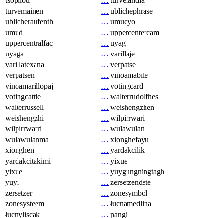
tsopilotl
…
turvelandia
turvemainen
…
ublichephrase
ublicheraufenth
…
umucyo
umud
…
uppercentercam
uppercentralfac
…
uyag
uyaga
…
varillaje
varillatexana
…
verpatse
verpatsen
…
vinoamabile
vinoamarillopaj
…
votingcard
votingcattle
…
walterrudolfhes
walterrussell
…
weishengzhen
weishengzhi
…
wilpirrwari
wilpirrwarri
…
wulawulan
wulawulanma
…
xionghefayu
xionghen
…
yardakcilik
yardakcitakimi
…
yixue
yixue
…
yuygungningtagh
yuyi
…
zersetzendste
zersetzer
…
zonesymbol
zonesysteem
…
łucnamedlina
łucnyliscak
…
ɲangi