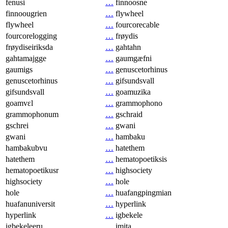
fenusi
…
finnoosne
finnoougrien
…
flywheel
flywheel
…
fourcorecable
fourcorelogging
…
frøydis
frøydiseiriksda
…
gahtahn
gahtamajgge
…
gaumgæfni
gaumigs
…
genuscetorhinus
genuscetorhinus
…
gifsundsvall
gifsundsvall
…
goamuzika
goamvɛl
…
grammophono
grammophonum
…
gschraid
gschrei
…
gwani
gwani
…
hambaku
hambakubvu
…
hatethem
hatethem
…
hematopoetiksis
hematopoetikusr
…
highsociety
highsociety
…
hole
hole
…
huafangpingmian
huafanuniversit
…
hyperlink
hyperlink
…
igbekele
igbekeleeru
…
imita