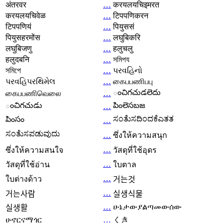
अंतरवर
…
करयलयचिइमरत
करयलयचिवेळ
…
टिपपणिकरन
टिपपणियं
…
पियुससं
पियुसहरमोंस
…
लघुबिकरि
लघुबिजणु
…
हलुचलु
हलुदबनि
…
সমিপয
সমিপে
…
પરવહિનો
પરવહિપરથિમેલ
…
கைபபணிபபு
ంచిగచుడలెదు
கைபபணிவெலை
…
ంచిగచుడు
పింలెసబజ
…
ಸಂತೆುಸದಿಂದಕೆಎತತ
పింసం
…
ಸಂತೆುಸಪಡುವುದು
…
ซึ่งให้ความสนุก
…
ซึ่งให้ความสนใจ
วัสดุที่ใช้อุดร
…
วัสดุที่ใช้อ่าน
ใบตาล
…
ใบต่างด้าว
거는것
…
거는사람
실생식물
…
ሁኔታውያልጣመውሰው
실생활
ሁኖርናማጎር
…
くき