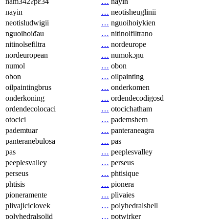
nam342ʔpɛ34
…
nayin
nayin
…
neotisheuglinii
neotisludwigii
…
nguoihoiykien
nguoihoiđau
…
nitinolfiltrano
nitinolsefiltra
…
nordeurope
nordeuropean
…
numokɔɲu
numol
…
obon
obon
…
oilpainting
oilpaintingbrus
…
onderkomen
onderkoning
…
ordendecodigosd
ordendecolocaci
…
otocichatham
otocici
…
pademshem
pademtuar
…
panteraneagra
panteranebulosa
…
pas
pas
…
peeplesvalley
peeplesvalley
…
perseus
perseus
…
phtisique
phtisis
…
pionera
pioneramente
…
plivaies
plivajiciclovek
…
polyhedralshell
polyhedralsolid
…
potwirker