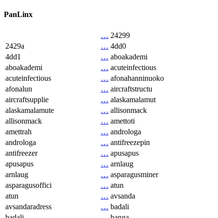
PanLinx
…
24299
2429a
…
4dd0
4dd1
…
aboakademi
aboakademi
…
acuteinfectious
acuteinfectious
…
afonahanninuoko
afonalun
…
aircraftstructu
aircraftsupplie
…
alaskamalamut
alaskamalamute
…
allisonmack
allisonmack
…
amettoti
amettrah
…
androloga
androloga
…
antifreezepin
antifreezer
…
apusapus
apusapus
…
arnlaug
arnlaug
…
asparagusminer
asparagusoffici
…
atun
atun
…
avsanda
avsandaradress
…
badali
badali
…
banga