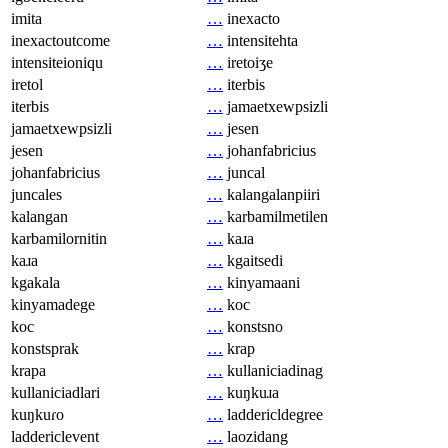
imita
…
inexacto
inexactoutcome
…
intensitehta
intensiteioniqu
…
iretoiʒe
iretol
…
iterbis
iterbis
…
jamaetxewpsizli
jamaetxewpsizli
…
jesen
jesen
…
johanfabricius
johanfabricius
…
juncal
juncales
…
kalangalanpiiri
kalangan
…
karbamilmetilen
karbamilornitin
…
kaɹa
kaɹa
…
kgaitsedi
kgakala
…
kinyamaani
kinyamadege
…
koc
koc
…
konstsno
konstsprak
…
krap
krapa
…
kullaniciadinag
kullaniciadlari
…
kuŋkuɹa
kuŋkuɾo
…
laddericldegree
laddericlevent
…
laozidang