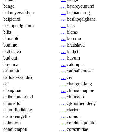
banga
…
batareyeunumi
batareyeweklyuc
…
beipiandong
beipianxi
…
besilipqalghane
besilipqalghanm
…
bilis
bilis
…
blaras
blaratolo
…
bommo
bommo
…
bratislava
bratislava
…
budjett
budjetti
…
buyum
buyuma
…
calumpit
calumpit
…
carloalbertosal
carloalessandro
…
cei
cei
…
changmafang
changmai
…
chihuahuapine
chihuahuaprickl
…
chumado
chumado
…
cjkunifiedideog
cjkunifiedideog
…
clarion
clarionangelfis
…
colmou
colmowo
…
conductapolitic
conductapoll
…
coracinidae