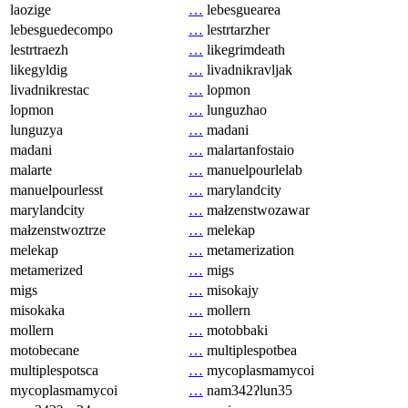
laozige
…
lebesguearea
lebesguedecompo
…
lestrtarzher
lestrtraezh
…
likegrimdeath
likegyldig
…
livadnikravljak
livadnikrestac
…
lopmon
lopmon
…
lunguzhao
lunguzya
…
madani
madani
…
malartanfostaio
malarte
…
manuelpourlelab
manuelpourlesst
…
marylandcity
marylandcity
…
małzenstwozawar
małzenstwoztrze
…
melekap
melekap
…
metamerization
metamerized
…
migs
migs
…
misokajy
misokaka
…
mollern
mollern
…
motobbaki
motobecane
…
multiplespotbea
multiplespotsca
…
mycoplasmamycoi
mycoplasmamycoi
…
nam342ʔlun35