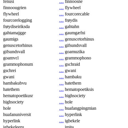
fenusi
…
finnoosne
finnoougrien
…
flywheel
flywheel
…
fourcorecable
fourcorelogging
…
frøydis
frøydiseiriksda
…
gahtahn
gahtamajgge
…
gaumgæfni
gaumigs
…
genuscetorhinus
genuscetorhinus
…
gifsundsvall
gifsundsvall
…
goamuzika
goamvɛl
…
grammophono
grammophonum
…
gschraid
gschrei
…
gwani
gwani
…
hambaku
hambakubvu
…
hatethem
hatethem
…
hematopoetiksis
hematopoetikusr
…
highsociety
highsociety
…
hole
hole
…
huafangpingmian
huafanuniversit
…
hyperlink
hyperlink
…
igbekele
igbekeleeru
…
imita