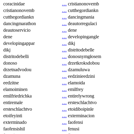
coracinidae
…
cristianonovemb
cristianonovemb
…
cutthegordiankn
cutthegordiankn
…
dancingmania
dancingmarathon
…
deautorregulaci
deautoservicio
…
dene
dene
…
developingangle
developingappar
…
dikj
dikj
…
distritodebelle
distritodebelli
…
donosnymgłosem
donoso
…
drzetkroksdobou
drzetnadvodou
…
dzamuluwa
dzamuna
…
eedzinieedzini
eedzitne
…
elamoida
elamoiminen
…
emilfrey
emilfriedrichka
…
entirelywrong
entiremale
…
ersteschlachtvo
ersteschlachtvo
…
etoidiboipinle
etoifeyinti
…
exterminacion
exterminado
…
faofensi
faofensishil
…
fenusi