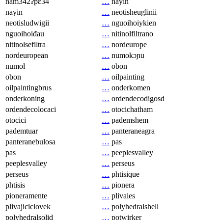
nam342ʔpɛ34
…
nayin
nayin
…
neotisheuglinii
neotisludwigii
…
nguoihoiykien
nguoihoiđau
…
nitinolfiltrano
nitinolsefiltra
…
nordeurope
nordeuropean
…
numokɔɲu
numol
…
obon
obon
…
oilpainting
oilpaintingbrus
…
onderkomen
onderkoning
…
ordendecodigosd
ordendecolocaci
…
otocichatham
otocici
…
pademshem
pademtuar
…
panteraneagra
panteranebulosa
…
pas
pas
…
peeplesvalley
peeplesvalley
…
perseus
perseus
…
phtisique
phtisis
…
pionera
pioneramente
…
plivaies
plivajiciclovek
…
polyhedralshell
polyhedralsolid
…
potwirker