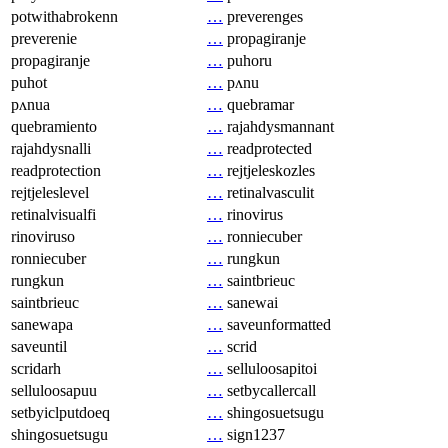
potwithabrokenn
…
preverenges
preverenie
…
propagiranje
propagiranje
…
puhoru
puhot
…
pʌnu
pʌnua
…
quebramar
quebramiento
…
rajahdysmannant
rajahdysnalli
…
readprotected
readprotection
…
rejtjeleskozles
rejtjeleslevel
…
retinalvasculit
retinalvisualfi
…
rinovirus
rinoviruso
…
ronniecuber
ronniecuber
…
rungkun
rungkun
…
saintbrieuc
saintbrieuc
…
sanewai
sanewapa
…
saveunformatted
saveuntil
…
scrid
scridarh
…
selluloosapitoi
selluloosapuu
…
setbycallercall
setbyiclputdoeq
…
shingosuetsugu
shingosuetsugu
…
sign1237