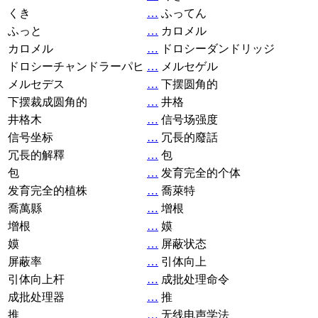
くき
…
ふってん
ふっと
…
カロメル
カロメル
…
ドロシーダンドリッジ
ドロシーチャンドラーパヒ
…
メルセゲル
メルセデス
…
下摆圆角的
下摆裁成圆角的
…
井格
井格木
…
信号场强度
信号坐标
…
冗長的廢話
冗長的解釋
…
包
包
…
发育完全的个体
发育完全的植株
…
喬萊特
喬萬縣
…
增根
增根
…
嫫
嫫
…
屏蔽状态
屏蔽率
…
引体向上
引体向上杆
…
成批处理命令
成批处理器
…
推
推
…
无线电声学法