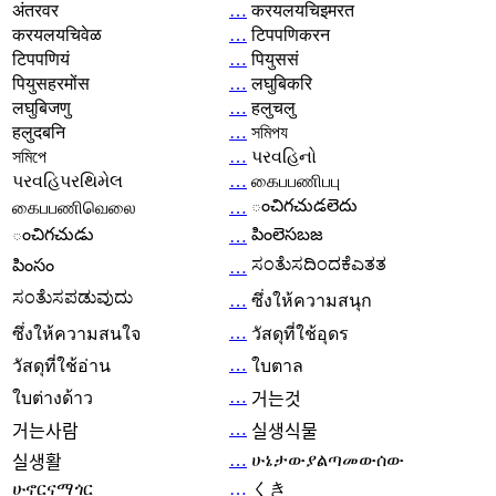
अंतरवर
…
करयलयचिइमरत
करयलयचिवेळ
…
टिपपणिकरन
टिपपणियं
…
पियुससं
पियुसहरमोंस
…
लघुबिकरि
लघुबिजणु
…
हलुचलु
हलुदबनि
…
সমিপয
সমিপে
…
પરવહિનો
પરવહિપરથિમેલ
…
கைபபணிபபு
ంచిగచుడలెదు
கைபபணிவெலை
…
ంచిగచుడు
పింలెసబజ
…
ಸಂತೆುಸದಿಂದಕೆಎತತ
పింసం
…
ಸಂತೆುಸಪಡುವುದು
…
ซึ่งให้ความสนุก
…
ซึ่งให้ความสนใจ
วัสดุที่ใช้อุดร
…
วัสดุที่ใช้อ่าน
ใบตาล
…
ใบต่างด้าว
거는것
…
거는사람
실생식물
…
ሁኔታውያልጣመውሰው
실생활
ሁኖርናማጎር
…
くき