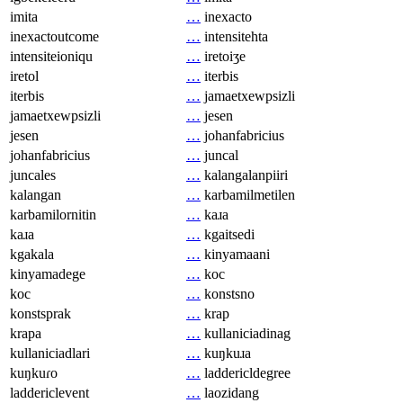
imita
…
inexacto
inexactoutcome
…
intensitehta
intensiteioniqu
…
iretoiʒe
iretol
…
iterbis
iterbis
…
jamaetxewpsizli
jamaetxewpsizli
…
jesen
jesen
…
johanfabricius
johanfabricius
…
juncal
juncales
…
kalangalanpiiri
kalangan
…
karbamilmetilen
karbamilornitin
…
kaɹa
kaɹa
…
kgaitsedi
kgakala
…
kinyamaani
kinyamadege
…
koc
koc
…
konstsno
konstsprak
…
krap
krapa
…
kullaniciadinag
kullaniciadlari
…
kuŋkuɹa
kuŋkuɾo
…
laddericldegree
laddericlevent
…
laozidang