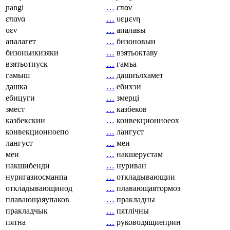
ɲangi
…
επαν
επανα
…
υεμενη
υεν
…
апалавы
апалагет
…
бизоновыи
бизоньикизяки
…
взятьоктаву
взятьотпуск
…
гамъа
гамыш
…
дашиълхамет
дашка
…
ебихэи
ебицуги
…
змерці
змест
…
казбеков
казбекскии
…
конвекционноеох
конвекционноепо
…
лангуст
лангуст
…
меи
меи
…
накшерустам
накшибенди
…
нуриван
нуригазиосманпа
…
откладывающии
откладывающииод
…
плавающаятормоз
плавающаяупаков
…
пракладны
пракладчык
…
пятлічны
пятна
…
руководящиеприн