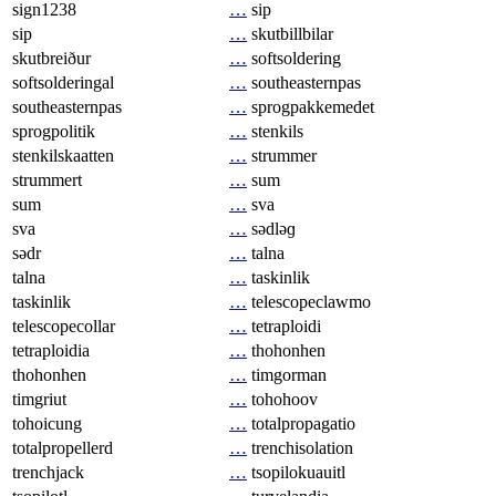
sign1238
…
sip
sip
…
skutbillbilar
skutbreiður
…
softsoldering
softsolderingal
…
southeasternpas
southeasternpas
…
sprogpakkemedet
sprogpolitik
…
stenkils
stenkilskaatten
…
strummer
strummert
…
sum
sum
…
sva
sva
…
sədləɡ
sədr
…
talna
talna
…
taskinlik
taskinlik
…
telescopeclawmo
telescopecollar
…
tetraploidi
tetraploidia
…
thohonhen
thohonhen
…
timgorman
timgriut
…
tohohoov
tohoicung
…
totalpropagatio
totalpropellerd
…
trenchisolation
trenchjack
…
tsopilokuauitl