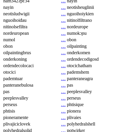
nam342ʔpɛ34
…
nayin
nayin
…
neotisheuglinii
neotisludwigii
…
nguoihoiykien
nguoihoiđau
…
nitinolfiltrano
nitinolsefiltra
…
nordeurope
nordeuropean
…
numokɔɲu
numol
…
obon
obon
…
oilpainting
oilpaintingbrus
…
onderkomen
onderkoning
…
ordendecodigosd
ordendecolocaci
…
otocichatham
otocici
…
pademshem
pademtuar
…
panteraneagra
panteranebulosa
…
pas
pas
…
peeplesvalley
peeplesvalley
…
perseus
perseus
…
phtisique
phtisis
…
pionera
pioneramente
…
plivaies
plivajiciclovek
…
polyhedralshell
polyhedralsolid
…
potwirker