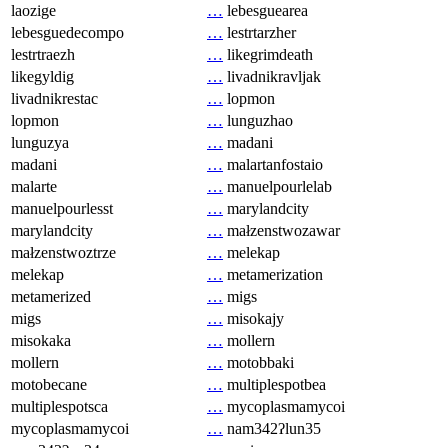
laozige
…
lebesguearea
lebesguedecompo
…
lestrtarzher
lestrtraezh
…
likegrimdeath
likegyldig
…
livadnikravljak
livadnikrestac
…
lopmon
lopmon
…
lunguzhao
lunguzya
…
madani
madani
…
malartanfostaio
malarte
…
manuelpourlelab
manuelpourlesst
…
marylandcity
marylandcity
…
małzenstwozawar
małzenstwoztrze
…
melekap
melekap
…
metamerization
metamerized
…
migs
migs
…
misokajy
misokaka
…
mollern
mollern
…
motobbaki
motobecane
…
multiplespotbea
multiplespotsca
…
mycoplasmamycoi
mycoplasmamycoi
…
nam342ʔlun35