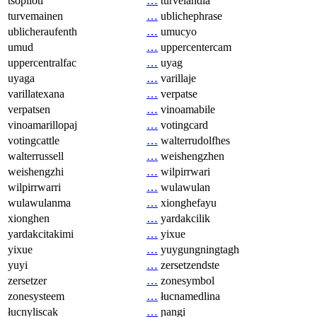
tsopilotl
…
turvelandia
turvemainen
…
ublichephrase
ublicheraufenth
…
umucyo
umud
…
uppercentercam
uppercentralfac
…
uyag
uyaga
…
varillaje
varillatexana
…
verpatse
verpatsen
…
vinoamabile
vinoamarillopaj
…
votingcard
votingcattle
…
walterrudolfhes
walterrussell
…
weishengzhen
weishengzhi
…
wilpirrwari
wilpirrwarri
…
wulawulan
wulawulanma
…
xionghefayu
xionghen
…
yardakcilik
yardakcitakimi
…
yixue
yixue
…
yuygungningtagh
yuyi
…
zersetzendste
zersetzer
…
zonesymbol
zonesysteem
…
łucnamedlina
łucnyliscak
…
ɲangi