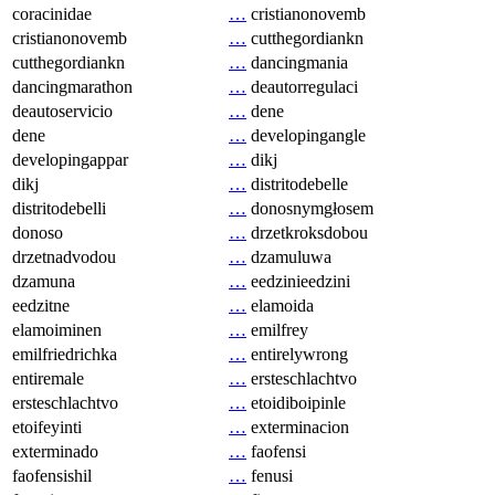
coracinidae
…
cristianonovemb
cristianonovemb
…
cutthegordiankn
cutthegordiankn
…
dancingmania
dancingmarathon
…
deautorregulaci
deautoservicio
…
dene
dene
…
developingangle
developingappar
…
dikj
dikj
…
distritodebelle
distritodebelli
…
donosnymgłosem
donoso
…
drzetkroksdobou
drzetnadvodou
…
dzamuluwa
dzamuna
…
eedzinieedzini
eedzitne
…
elamoida
elamoiminen
…
emilfrey
emilfriedrichka
…
entirelywrong
entiremale
…
ersteschlachtvo
ersteschlachtvo
…
etoidiboipinle
etoifeyinti
…
exterminacion
exterminado
…
faofensi
faofensishil
…
fenusi