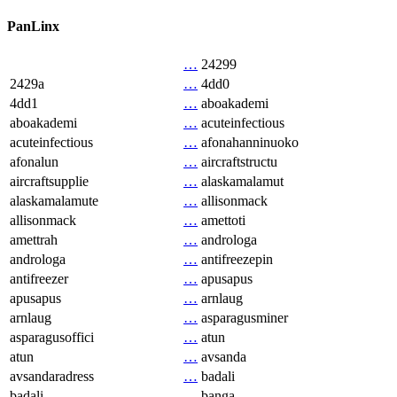
PanLinx
…
24299
2429a
…
4dd0
4dd1
…
aboakademi
aboakademi
…
acuteinfectious
acuteinfectious
…
afonahanninuoko
afonalun
…
aircraftstructu
aircraftsupplie
…
alaskamalamut
alaskamalamute
…
allisonmack
allisonmack
…
amettoti
amettrah
…
androloga
androloga
…
antifreezepin
antifreezer
…
apusapus
apusapus
…
arnlaug
arnlaug
…
asparagusminer
asparagusoffici
…
atun
atun
…
avsanda
avsandaradress
…
badali
badali
…
banga