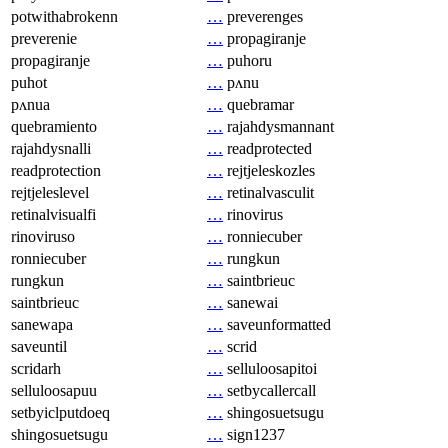
potwithabrokenn
…
preverenges
preverenie
…
propagiranje
propagiranje
…
puhoru
puhot
…
pʌnu
pʌnua
…
quebramar
quebramiento
…
rajahdysmannant
rajahdysnalli
…
readprotected
readprotection
…
rejtjeleskozles
rejtjeleslevel
…
retinalvasculit
retinalvisualfi
…
rinovirus
rinoviruso
…
ronniecuber
ronniecuber
…
rungkun
rungkun
…
saintbrieuc
saintbrieuc
…
sanewai
sanewapa
…
saveunformatted
saveuntil
…
scrid
scridarh
…
selluloosapitoi
selluloosapuu
…
setbycallercall
setbyiclputdoeq
…
shingosuetsugu
shingosuetsugu
…
sign1237