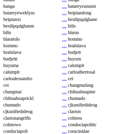
banga
…
batareyeunumi
batareyeweklyuc
…
beipiandong
beipianxi
…
besilipqalghane
besilipqalghanm
…
bilis
bilis
…
blaras
blaratolo
…
bommo
bommo
…
bratislava
bratislava
…
budjett
budjetti
…
buyum
buyuma
…
calumpit
calumpit
…
carloalbertosal
carloalessandro
…
cei
cei
…
changmafang
changmai
…
chihuahuapine
chihuahuaprickl
…
chumado
chumado
…
cjkunifiedideog
cjkunifiedideog
…
clarion
clarionangelfis
…
colmou
colmowo
…
conductapolitic
conductapoll
…
coracinidae