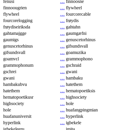
fenusi
…
finnoosne
finnoougrien
…
flywheel
flywheel
…
fourcorecable
fourcorelogging
…
frøydis
frøydiseiriksda
…
gahtahn
gahtamajgge
…
gaumgæfni
gaumigs
…
genuscetorhinus
genuscetorhinus
…
gifsundsvall
gifsundsvall
…
goamuzika
goamvɛl
…
grammophono
grammophonum
…
gschraid
gschrei
…
gwani
gwani
…
hambaku
hambakubvu
…
hatethem
hatethem
…
hematopoetiksis
hematopoetikusr
…
highsociety
highsociety
…
hole
hole
…
huafangpingmian
huafanuniversit
…
hyperlink
hyperlink
…
igbekele
igbekeleeru
…
imita