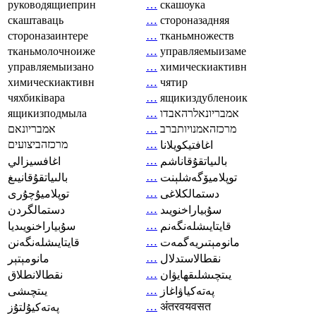
руководящиеприн
…
скашоука
скаштаваць
…
стороназадняя
стороназаинтере
…
тканьмножеств
тканьмолочноиже
…
управляемыизаме
управляемыизано
…
химическиактивн
химическиактивн
…
чятир
чяхбиківара
…
ящикиздубленоик
ящикизподмыла
…
אמבריונאלרהאבדו
אמבריונאם
…
מרכזהאמנויותברב
מרכזהביצועים
…
اغافتيكويلانا
…
بالىياتقۇقاناشم
اغافسيزالي
…
توپلاميۆگەشلېنت
بالىياتقۇقانيىغ
…
دستمالکلاغی
توپلاميۇچۇرى
…
سۇبياراخنويىد
دستمالگردن
…
قايتايىشلەنگەنم
سۇبياراخنويىديا
…
مانومېتىريەگمەت
قايتايىشلەنگەنن
…
نقطالاستدلال
مانومېتېر
…
يىتچىشلىقھايۋان
نقطالانطلاق
…
پەتەكياۋاغاز
يىتچىشى
…
अंतरवयवसत
پەتەكيۇلتۇز