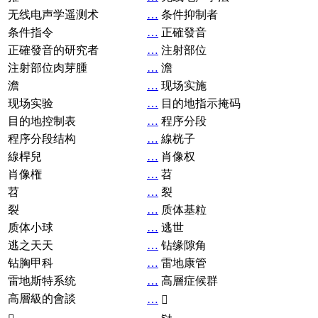
无线电声学遥测术
…
条件抑制者
条件指令
…
正確發音
正確發音的研究者
…
注射部位
注射部位肉芽腫
…
澹
澹
…
现场实施
现场实验
…
目的地指示掩码
目的地控制表
…
程序分段
程序分段结构
…
線桄子
線桿兒
…
肖像权
肖像権
…
苕
苕
…
裂
裂
…
质体基粒
质体小球
…
逃世
逃之天天
…
钻缘隙角
钻胸甲科
…
雷地康管
雷地斯特系统
…
高層症候群
高層級的會談
…
𧘞