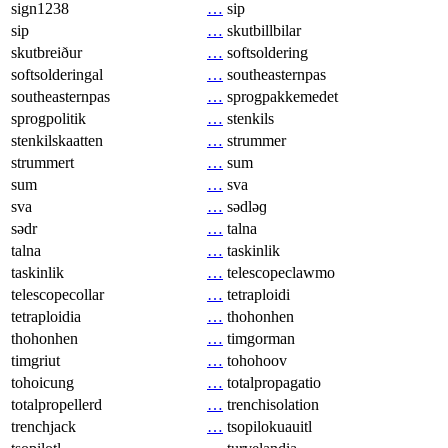
sign1238
…
sip
sip
…
skutbillbilar
skutbreiður
…
softsoldering
softsolderingal
…
southeasternpas
southeasternpas
…
sprogpakkemedet
sprogpolitik
…
stenkils
stenkilskaatten
…
strummer
strummert
…
sum
sum
…
sva
sva
…
sədləɡ
sədr
…
talna
talna
…
taskinlik
taskinlik
…
telescopeclawmo
telescopecollar
…
tetraploidi
tetraploidia
…
thohonhen
thohonhen
…
timgorman
timgriut
…
tohohoov
tohoicung
…
totalpropagatio
totalpropellerd
…
trenchisolation
trenchjack
…
tsopilokuauitl