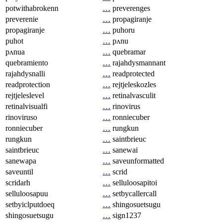
potwithabrokenn
…
preverenges
preverenie
…
propagiranje
propagiranje
…
puhoru
puhot
…
pʌnu
pʌnua
…
quebramar
quebramiento
…
rajahdysmannant
rajahdysnalli
…
readprotected
readprotection
…
rejtjeleskozles
rejtjeleslevel
…
retinalvasculit
retinalvisualfi
…
rinovirus
rinoviruso
…
ronniecuber
ronniecuber
…
rungkun
rungkun
…
saintbrieuc
saintbrieuc
…
sanewai
sanewapa
…
saveunformatted
saveuntil
…
scrid
scridarh
…
selluloosapitoi
selluloosapuu
…
setbycallercall
setbyiclputdoeq
…
shingosuetsugu
shingosuetsugu
…
sign1237