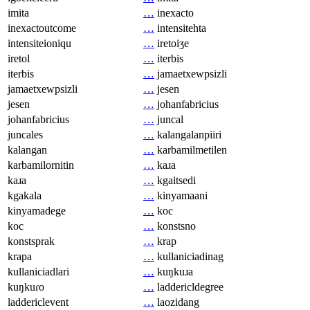
imita
…
inexacto
inexactoutcome
…
intensitehta
intensiteioniqu
…
iretoiʒe
iretol
…
iterbis
iterbis
…
jamaetxewpsizli
jamaetxewpsizli
…
jesen
jesen
…
johanfabricius
johanfabricius
…
juncal
juncales
…
kalangalanpiiri
kalangan
…
karbamilmetilen
karbamilornitin
…
kaɹa
kaɹa
…
kgaitsedi
kgakala
…
kinyamaani
kinyamadege
…
koc
koc
…
konstsno
konstsprak
…
krap
krapa
…
kullaniciadinag
kullaniciadlari
…
kuŋkuɹa
kuŋkuɾo
…
laddericldegree
laddericlevent
…
laozidang