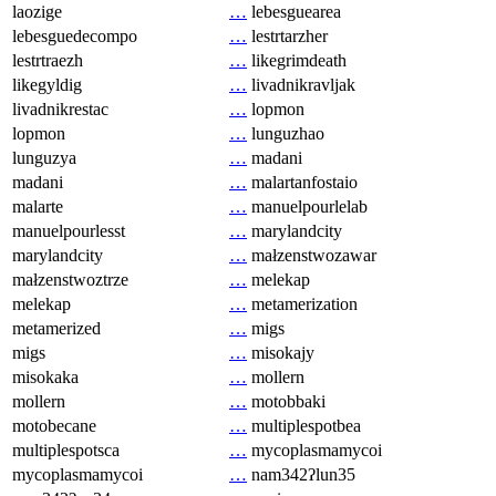
laozige
…
lebesguearea
lebesguedecompo
…
lestrtarzher
lestrtraezh
…
likegrimdeath
likegyldig
…
livadnikravljak
livadnikrestac
…
lopmon
lopmon
…
lunguzhao
lunguzya
…
madani
madani
…
malartanfostaio
malarte
…
manuelpourlelab
manuelpourlesst
…
marylandcity
marylandcity
…
małzenstwozawar
małzenstwoztrze
…
melekap
melekap
…
metamerization
metamerized
…
migs
migs
…
misokajy
misokaka
…
mollern
mollern
…
motobbaki
motobecane
…
multiplespotbea
multiplespotsca
…
mycoplasmamycoi
mycoplasmamycoi
…
nam342ʔlun35