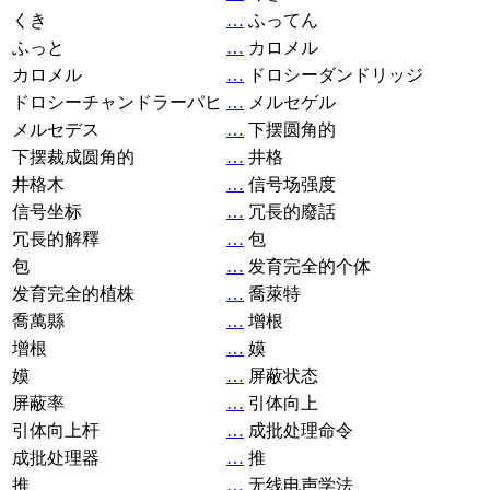
くき
…
ふってん
ふっと
…
カロメル
カロメル
…
ドロシーダンドリッジ
ドロシーチャンドラーパヒ
…
メルセゲル
メルセデス
…
下摆圆角的
下摆裁成圆角的
…
井格
井格木
…
信号场强度
信号坐标
…
冗長的廢話
冗長的解釋
…
包
包
…
发育完全的个体
发育完全的植株
…
喬萊特
喬萬縣
…
增根
增根
…
嫫
嫫
…
屏蔽状态
屏蔽率
…
引体向上
引体向上杆
…
成批处理命令
成批处理器
…
推
推
…
无线电声学法