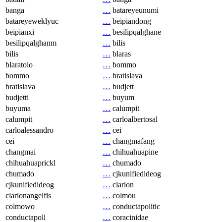
banga
…
batareyeunumi
batareyeweklyuc
…
beipiandong
beipianxi
…
besilipqalghane
besilipqalghanm
…
bilis
bilis
…
blaras
blaratolo
…
bommo
bommo
…
bratislava
bratislava
…
budjett
budjetti
…
buyum
buyuma
…
calumpit
calumpit
…
carloalbertosal
carloalessandro
…
cei
cei
…
changmafang
changmai
…
chihuahuapine
chihuahuaprickl
…
chumado
chumado
…
cjkunifiedideog
cjkunifiedideog
…
clarion
clarionangelfis
…
colmou
colmowo
…
conductapolitic
conductapoll
…
coracinidae