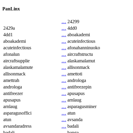
PanLinx
…
24299
2429a
…
4dd0
4dd1
…
aboakademi
aboakademi
…
acuteinfectious
acuteinfectious
…
afonahanninuoko
afonalun
…
aircraftstructu
aircraftsupplie
…
alaskamalamut
alaskamalamute
…
allisonmack
allisonmack
…
amettoti
amettrah
…
androloga
androloga
…
antifreezepin
antifreezer
…
apusapus
apusapus
…
arnlaug
arnlaug
…
asparagusminer
asparagusoffici
…
atun
atun
…
avsanda
avsandaradress
…
badali
badali
…
banga