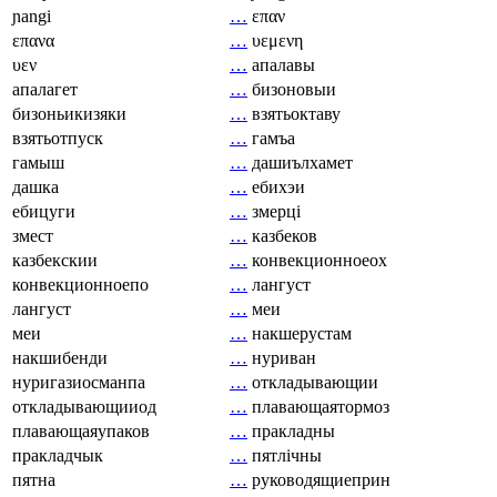
ɲangi
…
επαν
επανα
…
υεμενη
υεν
…
апалавы
апалагет
…
бизоновыи
бизоньикизяки
…
взятьоктаву
взятьотпуск
…
гамъа
гамыш
…
дашиълхамет
дашка
…
ебихэи
ебицуги
…
змерці
змест
…
казбеков
казбекскии
…
конвекционноеох
конвекционноепо
…
лангуст
лангуст
…
меи
меи
…
накшерустам
накшибенди
…
нуриван
нуригазиосманпа
…
откладывающии
откладывающииод
…
плавающаятормоз
плавающаяупаков
…
пракладны
пракладчык
…
пятлічны
пятна
…
руководящиеприн