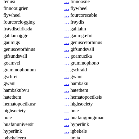
fenusi
…
finnoosne
finnoougrien
…
flywheel
flywheel
…
fourcorecable
fourcorelogging
…
frøydis
frøydiseiriksda
…
gahtahn
gahtamajgge
…
gaumgæfni
gaumigs
…
genuscetorhinus
genuscetorhinus
…
gifsundsvall
gifsundsvall
…
goamuzika
goamvɛl
…
grammophono
grammophonum
…
gschraid
gschrei
…
gwani
gwani
…
hambaku
hambakubvu
…
hatethem
hatethem
…
hematopoetiksis
hematopoetikusr
…
highsociety
highsociety
…
hole
hole
…
huafangpingmian
huafanuniversit
…
hyperlink
hyperlink
…
igbekele
igbekeleeru
…
imita