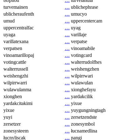
tsopilotl
…
turvelandia
turvemainen
…
ublichephrase
ublicheraufenth
…
umucyo
umud
…
uppercentercam
uppercentralfac
…
uyag
uyaga
…
varillaje
varillatexana
…
verpatse
verpatsen
…
vinoamabile
vinoamarillopaj
…
votingcard
votingcattle
…
walterrudolfhes
walterrussell
…
weishengzhen
weishengzhi
…
wilpirrwari
wilpirrwarri
…
wulawulan
wulawulanma
…
xionghefayu
xionghen
…
yardakcilik
yardakcitakimi
…
yixue
yixue
…
yuygungningtagh
yuyi
…
zersetzendste
zersetzer
…
zonesymbol
zonesysteem
…
łucnamedlina
łucnyliscak
…
ɲangi