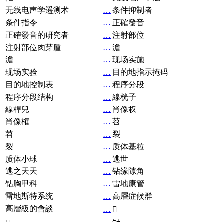
无线电声学遥测术
…
条件抑制者
条件指令
…
正確發音
正確發音的研究者
…
注射部位
注射部位肉芽腫
…
澹
澹
…
现场实施
现场实验
…
目的地指示掩码
目的地控制表
…
程序分段
程序分段结构
…
線桄子
線桿兒
…
肖像权
肖像権
…
苕
苕
…
裂
裂
…
质体基粒
质体小球
…
逃世
逃之天天
…
钻缘隙角
钻胸甲科
…
雷地康管
雷地斯特系统
…
高層症候群
高層級的會談
…
𧘞