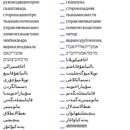
руководящиеприн
…
скашоука
скаштаваць
…
стороназадняя
стороназаинтере
…
тканьмножеств
тканьмолочноиже
…
управляемыизаме
управляемыизано
…
химическиактивн
химическиактивн
…
чятир
чяхбиківара
…
ящикиздубленоик
ящикизподмыла
…
אמבריונאלרהאבדו
אמבריונאם
…
מרכזהאמנויותברב
מרכזהביצועים
…
اغافتيكويلانا
…
بالىياتقۇقاناشم
اغافسيزالي
…
توپلاميۆگەشلېنت
بالىياتقۇقانيىغ
…
دستمالکلاغی
توپلاميۇچۇرى
…
سۇبياراخنويىد
دستمالگردن
…
قايتايىشلەنگەنم
سۇبياراخنويىديا
…
مانومېتىريەگمەت
قايتايىشلەنگەنن
…
نقطالاستدلال
مانومېتېر
…
يىتچىشلىقھايۋان
نقطالانطلاق
…
پەتەكياۋاغاز
يىتچىشى
…
अंतरवयवसत
پەتەكيۇلتۇز