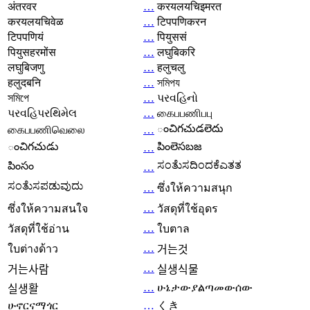
अंतरवर
…
करयलयचिइमरत
करयलयचिवेळ
…
टिपपणिकरन
टिपपणियं
…
पियुससं
पियुसहरमोंस
…
लघुबिकरि
लघुबिजणु
…
हलुचलु
हलुदबनि
…
সমিপয
সমিপে
…
પરવહિનો
પરવહિપરથિમેલ
…
கைபபணிபபு
ంచిగచుడలెదు
கைபபணிவெலை
…
ంచిగచుడు
పింలెసబజ
…
ಸಂತೆುಸದಿಂದಕೆಎತತ
పింసం
…
ಸಂತೆುಸಪಡುವುದು
…
ซึ่งให้ความสนุก
…
ซึ่งให้ความสนใจ
วัสดุที่ใช้อุดร
…
วัสดุที่ใช้อ่าน
ใบตาล
…
ใบต่างด้าว
거는것
…
거는사람
실생식물
…
ሁኔታውያልጣመውሰው
실생활
ሁኖርናማጎር
…
くき