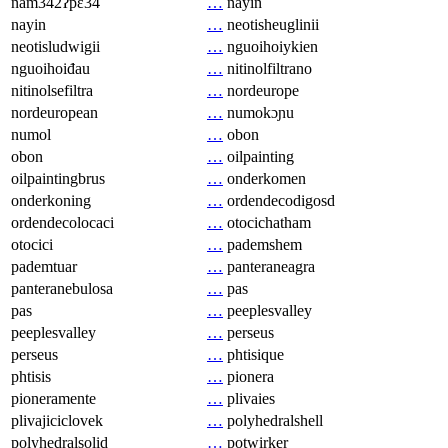
nam342ʔpɛ34
…
nayin
nayin
…
neotisheuglinii
neotisludwigii
…
nguoihoiykien
nguoihoiđau
…
nitinolfiltrano
nitinolsefiltra
…
nordeurope
nordeuropean
…
numokɔɲu
numol
…
obon
obon
…
oilpainting
oilpaintingbrus
…
onderkomen
onderkoning
…
ordendecodigosd
ordendecolocaci
…
otocichatham
otocici
…
pademshem
pademtuar
…
panteraneagra
panteranebulosa
…
pas
pas
…
peeplesvalley
peeplesvalley
…
perseus
perseus
…
phtisique
phtisis
…
pionera
pioneramente
…
plivaies
plivajiciclovek
…
polyhedralshell
polyhedralsolid
…
potwirker