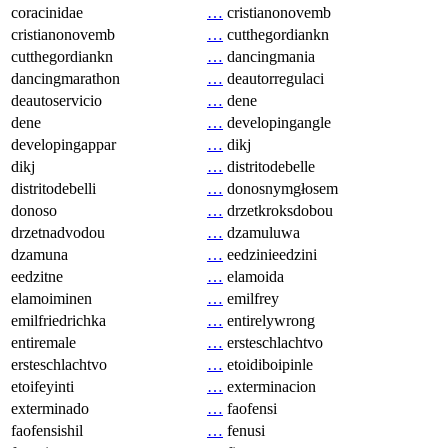
coracinidae
…
cristianonovemb
cristianonovemb
…
cutthegordiankn
cutthegordiankn
…
dancingmania
dancingmarathon
…
deautorregulaci
deautoservicio
…
dene
dene
…
developingangle
developingappar
…
dikj
dikj
…
distritodebelle
distritodebelli
…
donosnymgłosem
donoso
…
drzetkroksdobou
drzetnadvodou
…
dzamuluwa
dzamuna
…
eedzinieedzini
eedzitne
…
elamoida
elamoiminen
…
emilfrey
emilfriedrichka
…
entirelywrong
entiremale
…
ersteschlachtvo
ersteschlachtvo
…
etoidiboipinle
etoifeyinti
…
exterminacion
exterminado
…
faofensi
faofensishil
…
fenusi