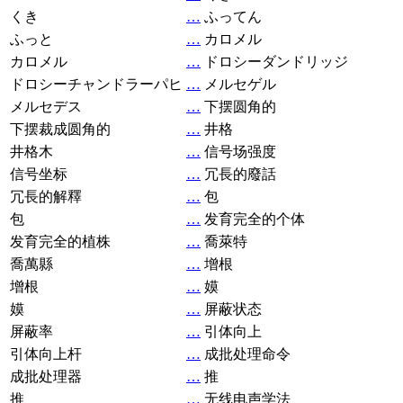
くき
…
ふってん
ふっと
…
カロメル
カロメル
…
ドロシーダンドリッジ
ドロシーチャンドラーパヒ
…
メルセゲル
メルセデス
…
下摆圆角的
下摆裁成圆角的
…
井格
井格木
…
信号场强度
信号坐标
…
冗長的廢話
冗長的解釋
…
包
包
…
发育完全的个体
发育完全的植株
…
喬萊特
喬萬縣
…
增根
增根
…
嫫
嫫
…
屏蔽状态
屏蔽率
…
引体向上
引体向上杆
…
成批处理命令
成批处理器
…
推
推
…
无线电声学法