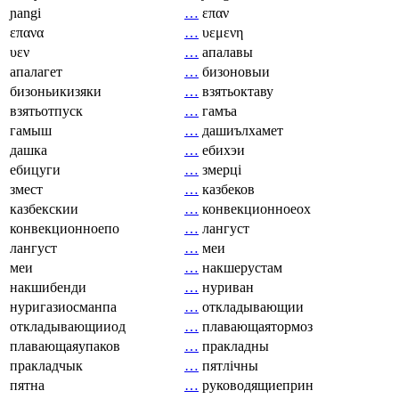
ɲangi
…
επαν
επανα
…
υεμενη
υεν
…
апалавы
апалагет
…
бизоновыи
бизоньикизяки
…
взятьоктаву
взятьотпуск
…
гамъа
гамыш
…
дашиълхамет
дашка
…
ебихэи
ебицуги
…
змерці
змест
…
казбеков
казбекскии
…
конвекционноеох
конвекционноепо
…
лангуст
лангуст
…
меи
меи
…
накшерустам
накшибенди
…
нуриван
нуригазиосманпа
…
откладывающии
откладывающииод
…
плавающаятормоз
плавающаяупаков
…
пракладны
пракладчык
…
пятлічны
пятна
…
руководящиеприн