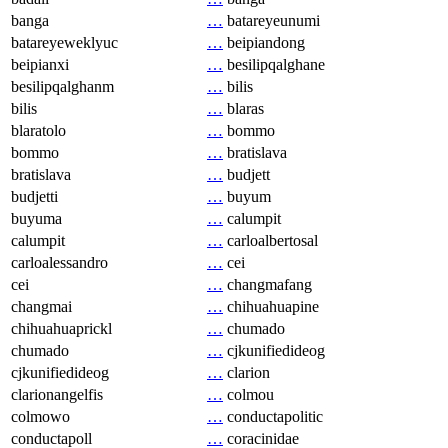
banga
…
batareyeunumi
batareyeweklyuc
…
beipiandong
beipianxi
…
besilipqalghane
besilipqalghanm
…
bilis
bilis
…
blaras
blaratolo
…
bommo
bommo
…
bratislava
bratislava
…
budjett
budjetti
…
buyum
buyuma
…
calumpit
calumpit
…
carloalbertosal
carloalessandro
…
cei
cei
…
changmafang
changmai
…
chihuahuapine
chihuahuaprickl
…
chumado
chumado
…
cjkunifiedideog
cjkunifiedideog
…
clarion
clarionangelfis
…
colmou
colmowo
…
conductapolitic
conductapoll
…
coracinidae