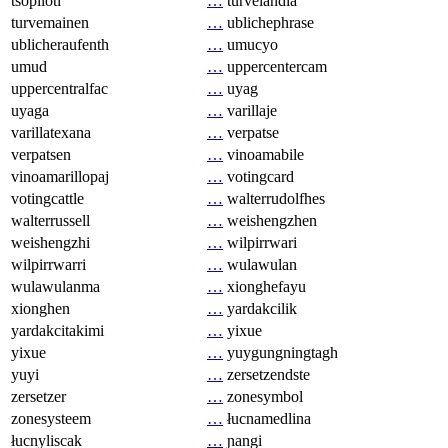
tsopilotl
…
turvelandia
turvemainen
…
ublichephrase
ublicheraufenth
…
umucyo
umud
…
uppercentercam
uppercentralfac
…
uyag
uyaga
…
varillaje
varillatexana
…
verpatse
verpatsen
…
vinoamabile
vinoamarillopaj
…
votingcard
votingcattle
…
walterrudolfhes
walterrussell
…
weishengzhen
weishengzhi
…
wilpirrwari
wilpirrwarri
…
wulawulan
wulawulanma
…
xionghefayu
xionghen
…
yardakcilik
yardakcitakimi
…
yixue
yixue
…
yuygungningtagh
yuyi
…
zersetzendste
zersetzer
…
zonesymbol
zonesysteem
…
łucnamedlina
łucnyliscak
…
ɲangi