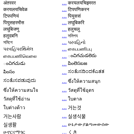
अंतरवर
…
करयलयचिइमरत
करयलयचिवेळ
…
टिपपणिकरन
टिपपणियं
…
पियुससं
पियुसहरमोंस
…
लघुबिकरि
लघुबिजणु
…
हलुचलु
हलुदबनि
…
সমিপয
সমিপে
…
પરવહિનો
પરવહિપરથિમેલ
…
கைபபணிபபு
ంచిగచుడలెదు
கைபபணிவெலை
…
ంచిగచుడు
పింలెసబజ
…
ಸಂತೆುಸದಿಂದಕೆಎತತ
పింసం
…
ಸಂತೆುಸಪಡುವುದು
…
ซึ่งให้ความสนุก
…
ซึ่งให้ความสนใจ
วัสดุที่ใช้อุดร
…
วัสดุที่ใช้อ่าน
ใบตาล
…
ใบต่างด้าว
거는것
…
거는사람
실생식물
…
ሁኔታውያልጣመውሰው
실생활
ሁኖርናማጎር
…
くき