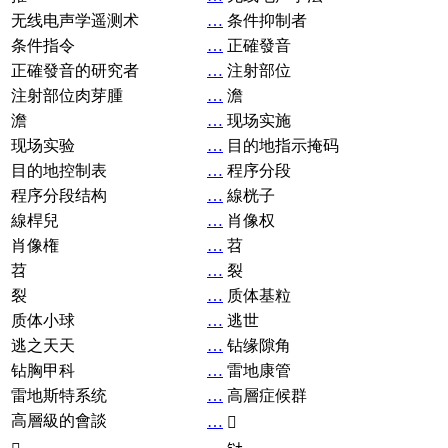
无线电声学遥测术
…
条件抑制者
条件指令
…
正確發音
正確發音的研究者
…
注射部位
注射部位肉芽腫
…
澹
澹
…
现场实施
现场实验
…
目的地指示掩码
目的地控制表
…
程序分段
程序分段结构
…
線桄子
線桿兒
…
肖像权
肖像権
…
苕
苕
…
裂
裂
…
质体基粒
质体小球
…
逃世
逃之天天
…
钻缘隙角
钻胸甲科
…
雷地康管
雷地斯特系统
…
高層症候群
高層級的會談
…
𧘞