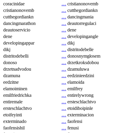
coracinidae
…
cristianonovemb
cristianonovemb
…
cutthegordiankn
cutthegordiankn
…
dancingmania
dancingmarathon
…
deautorregulaci
deautoservicio
…
dene
dene
…
developingangle
developingappar
…
dikj
dikj
…
distritodebelle
distritodebelli
…
donosnymgłosem
donoso
…
drzetkroksdobou
drzetnadvodou
…
dzamuluwa
dzamuna
…
eedzinieedzini
eedzitne
…
elamoida
elamoiminen
…
emilfrey
emilfriedrichka
…
entirelywrong
entiremale
…
ersteschlachtvo
ersteschlachtvo
…
etoidiboipinle
etoifeyinti
…
exterminacion
exterminado
…
faofensi
faofensishil
…
fenusi