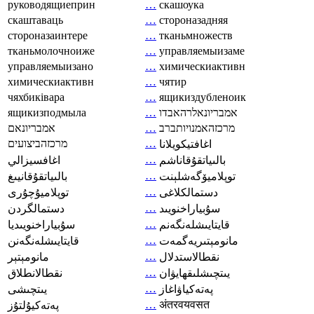
руководящиеприн
…
скашоука
скаштаваць
…
стороназадняя
стороназаинтере
…
тканьмножеств
тканьмолочноиже
…
управляемыизаме
управляемыизано
…
химическиактивн
химическиактивн
…
чятир
чяхбиківара
…
ящикиздубленоик
ящикизподмыла
…
אמבריונאלרהאבדו
אמבריונאם
…
מרכזהאמנויותברב
מרכזהביצועים
…
اغافتيكويلانا
…
بالىياتقۇقاناشم
اغافسيزالي
…
توپلاميۆگەشلېنت
بالىياتقۇقانيىغ
…
دستمالکلاغی
توپلاميۇچۇرى
…
سۇبياراخنويىد
دستمالگردن
…
قايتايىشلەنگەنم
سۇبياراخنويىديا
…
مانومېتىريەگمەت
قايتايىشلەنگەنن
…
نقطالاستدلال
مانومېتېر
…
يىتچىشلىقھايۋان
نقطالانطلاق
…
پەتەكياۋاغاز
يىتچىشى
…
अंतरवयवसत
پەتەكيۇلتۇز