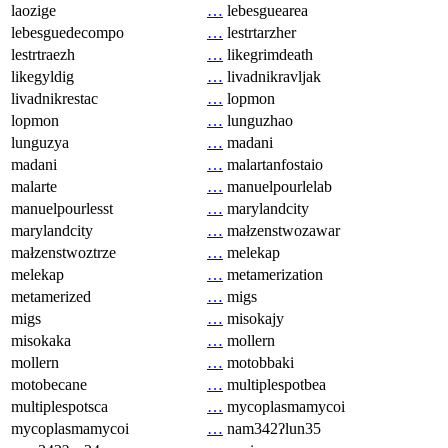
laozige
…
lebesguearea
lebesguedecompo
…
lestrtarzher
lestrtraezh
…
likegrimdeath
likegyldig
…
livadnikravljak
livadnikrestac
…
lopmon
lopmon
…
lunguzhao
lunguzya
…
madani
madani
…
malartanfostaio
malarte
…
manuelpourlelab
manuelpourlesst
…
marylandcity
marylandcity
…
małzenstwozawar
małzenstwoztrze
…
melekap
melekap
…
metamerization
metamerized
…
migs
migs
…
misokajy
misokaka
…
mollern
mollern
…
motobbaki
motobecane
…
multiplespotbea
multiplespotsca
…
mycoplasmamycoi
mycoplasmamycoi
…
nam342ʔlun35