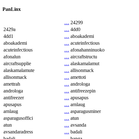
PanLinx
…
24299
2429a
…
4dd0
4dd1
…
aboakademi
aboakademi
…
acuteinfectious
acuteinfectious
…
afonahanninuoko
afonalun
…
aircraftstructu
aircraftsupplie
…
alaskamalamut
alaskamalamute
…
allisonmack
allisonmack
…
amettoti
amettrah
…
androloga
androloga
…
antifreezepin
antifreezer
…
apusapus
apusapus
…
arnlaug
arnlaug
…
asparagusminer
asparagusoffici
…
atun
atun
…
avsanda
avsandaradress
…
badali
badali
…
banga