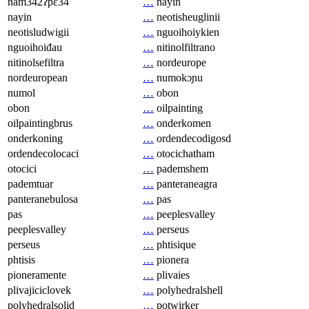
nam342ʔpɛ34
…
nayin
nayin
…
neotisheuglinii
neotisludwigii
…
nguoihoiykien
nguoihoiđau
…
nitinolfiltrano
nitinolsefiltra
…
nordeurope
nordeuropean
…
numokɔɲu
numol
…
obon
obon
…
oilpainting
oilpaintingbrus
…
onderkomen
onderkoning
…
ordendecodigosd
ordendecolocaci
…
otocichatham
otocici
…
pademshem
pademtuar
…
panteraneagra
panteranebulosa
…
pas
pas
…
peeplesvalley
peeplesvalley
…
perseus
perseus
…
phtisique
phtisis
…
pionera
pioneramente
…
plivaies
plivajiciclovek
…
polyhedralshell
polyhedralsolid
…
potwirker