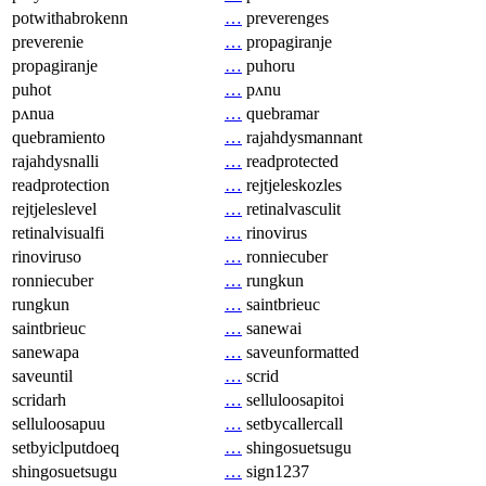
potwithabrokenn
…
preverenges
preverenie
…
propagiranje
propagiranje
…
puhoru
puhot
…
pʌnu
pʌnua
…
quebramar
quebramiento
…
rajahdysmannant
rajahdysnalli
…
readprotected
readprotection
…
rejtjeleskozles
rejtjeleslevel
…
retinalvasculit
retinalvisualfi
…
rinovirus
rinoviruso
…
ronniecuber
ronniecuber
…
rungkun
rungkun
…
saintbrieuc
saintbrieuc
…
sanewai
sanewapa
…
saveunformatted
saveuntil
…
scrid
scridarh
…
selluloosapitoi
selluloosapuu
…
setbycallercall
setbyiclputdoeq
…
shingosuetsugu
shingosuetsugu
…
sign1237