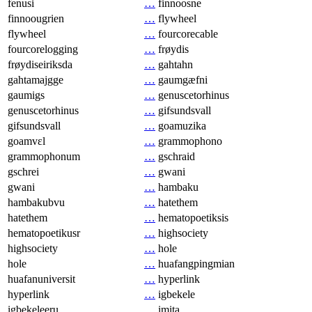
fenusi
…
finnoosne
finnoougrien
…
flywheel
flywheel
…
fourcorecable
fourcorelogging
…
frøydis
frøydiseiriksda
…
gahtahn
gahtamajgge
…
gaumgæfni
gaumigs
…
genuscetorhinus
genuscetorhinus
…
gifsundsvall
gifsundsvall
…
goamuzika
goamvɛl
…
grammophono
grammophonum
…
gschraid
gschrei
…
gwani
gwani
…
hambaku
hambakubvu
…
hatethem
hatethem
…
hematopoetiksis
hematopoetikusr
…
highsociety
highsociety
…
hole
hole
…
huafangpingmian
huafanuniversit
…
hyperlink
hyperlink
…
igbekele
igbekeleeru
…
imita