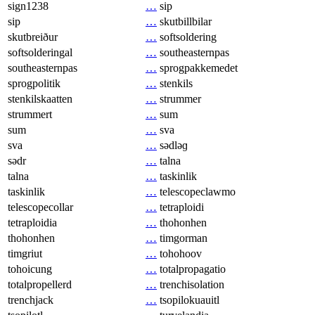
sign1238
…
sip
sip
…
skutbillbilar
skutbreiður
…
softsoldering
softsolderingal
…
southeasternpas
southeasternpas
…
sprogpakkemedet
sprogpolitik
…
stenkils
stenkilskaatten
…
strummer
strummert
…
sum
sum
…
sva
sva
…
sədləɡ
sədr
…
talna
talna
…
taskinlik
taskinlik
…
telescopeclawmo
telescopecollar
…
tetraploidi
tetraploidia
…
thohonhen
thohonhen
…
timgorman
timgriut
…
tohohoov
tohoicung
…
totalpropagatio
totalpropellerd
…
trenchisolation
trenchjack
…
tsopilokuauitl