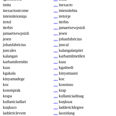
imita
…
inexacto
inexactoutcome
…
intensitehta
intensiteioniqu
…
iretoiʒe
iretol
…
iterbis
iterbis
…
jamaetxewpsizli
jamaetxewpsizli
…
jesen
jesen
…
johanfabricius
johanfabricius
…
juncal
juncales
…
kalangalanpiiri
kalangan
…
karbamilmetilen
karbamilornitin
…
kaɹa
kaɹa
…
kgaitsedi
kgakala
…
kinyamaani
kinyamadege
…
koc
koc
…
konstsno
konstsprak
…
krap
krapa
…
kullaniciadinag
kullaniciadlari
…
kuŋkuɹa
kuŋkuɾo
…
laddericldegree
laddericlevent
…
laozidang